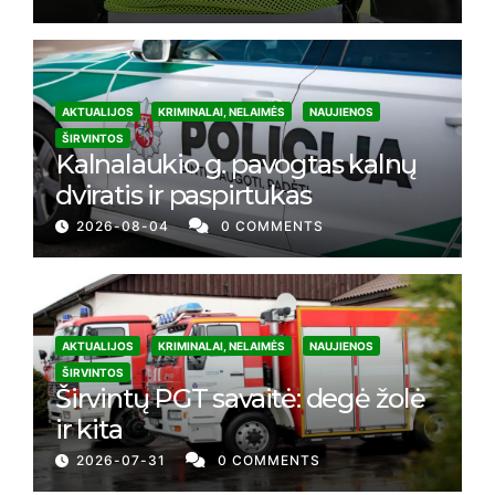
AKTUALIJOS
KRIMINALAI, NELAIMĖS
NAUJIENOS
ŠIRVINTOS
Kalnalaukio g. pavogtas kalnų
dviratis ir paspirtukas
2026-08-04
0 COMMENTS
AKTUALIJOS
KRIMINALAI, NELAIMĖS
NAUJIENOS
ŠIRVINTOS
Širvintų PGT savaitė: degė žolė
ir kita
2026-07-31
0 COMMENTS