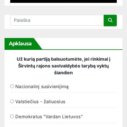
Apklausa
Už kurią partiją balsuotumėte, jei rinkimai į
Širvintų rajono savivaldybės tarybą vyktų
šiandien
Nacionalinį susivienijimą
Valstiečius - žaliuosius
Demokratus "Vardan Lietuvos"