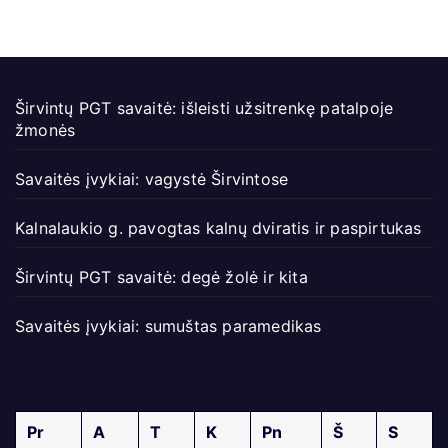
Širvintų PGT savaitė: išleisti užsitrenkę patalpoje
žmonės
Savaitės įvykiai: vagystė Širvintose
Kalnalaukio g. pavogtas kalnų dviratis ir paspirtukas
Širvintų PGT savaitė: degė žolė ir kita
Savaitės įvykiai: sumuštas paramedikas
Pr
A
T
K
Pn
Š
S