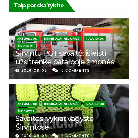
Taip pat skaitykite
AKTUALIJOS
KRIMINALAI, NELAIMĖS
NAUJIENOS
ŠIRVINTOS
Širvintų PGT savaitė: išleisti
užsitrenkę patalpoje žmonės
2026-08-05
0 COMMENTS
AKTUALIJOS
KRIMINALAI, NELAIMĖS
NAUJIENOS
ŠIRVINTOS
Savaitės įvykiai: vagystė
Širvintose
2026-08-05
0 COMMENTS