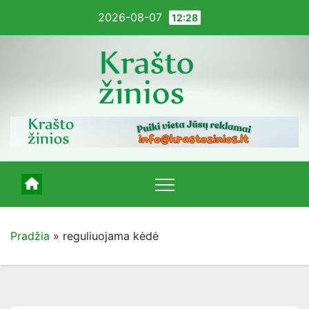
Pereiti
2026-08-07
12:28
į
turinį
Pradžia
»
reguliuojama kėdė