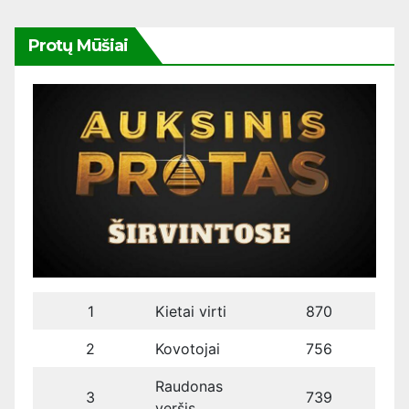
Protų Mūšiai
1
Kietai virti
870
2
Kovotojai
756
Raudonas
3
739
veršis