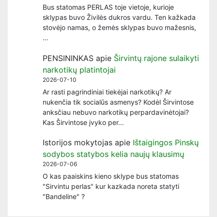
Bus statomas PERLAS toje vietoje, kurioje
sklypas buvo Živilės dukros vardu. Ten kažkada
stovėjo namas, o žemės sklypas buvo mažesnis,
…
PENSININKAS
apie
Širvintų rajone sulaikyti
narkotikų platintojai
2026-07-10
Ar rasti pagrindiniai tiekėjai narkotikų? Ar
nukenčia tik socialūs asmenys? Kodėl Širvintose
anksčiau nebuvo narkotikų perpardavinėtojai?
Kas Širvintose įvyko per…
Istorijos mokytojas
apie
Ištaigingos Pinskų
sodybos statybos kelia naujų klausimų
2026-07-06
O kas paaiskins kieno sklype bus statomas
"Sirvintu perlas" kur kazkada noreta statyti
"Bandeline" ?