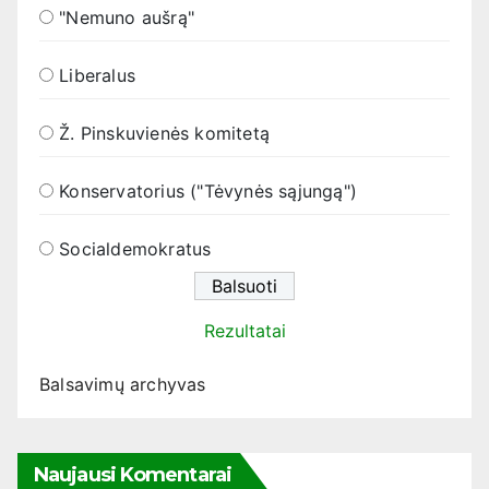
"Nemuno aušrą"
Liberalus
Ž. Pinskuvienės komitetą
Konservatorius ("Tėvynės sąjungą")
Socialdemokratus
Rezultatai
Balsavimų archyvas
Naujausi Komentarai