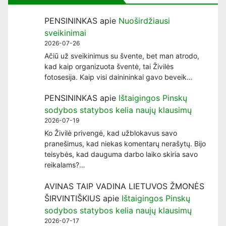
PENSININKAS
apie
Nuoširdžiausi
sveikinimai
2026-07-26
Ačiū už sveikinimus su švente, bet man atrodo,
kad kaip organizuota šventė, tai Živilės
fotosesija. Kaip visi dainininkai gavo beveik…
PENSININKAS
apie
Ištaigingos Pinskų
sodybos statybos kelia naujų klausimų
2026-07-19
Ko Živilė privengė, kad užblokavus savo
pranešimus, kad niekas komentarų nerašytų. Bijo
teisybės, kad dauguma darbo laiko skiria savo
reikalams?…
AVINAS TAIP VADINA LIETUVOS ŽMONĖS
ŠIRVINTIŠKIUS
apie
Ištaigingos Pinskų
sodybos statybos kelia naujų klausimų
2026-07-17