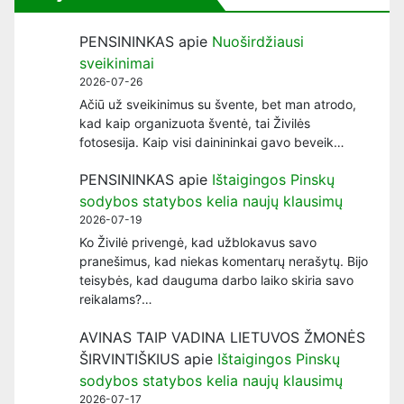
PENSININKAS
apie
Nuoširdžiausi
sveikinimai
2026-07-26
Ačiū už sveikinimus su švente, bet man atrodo,
kad kaip organizuota šventė, tai Živilės
fotosesija. Kaip visi dainininkai gavo beveik…
PENSININKAS
apie
Ištaigingos Pinskų
sodybos statybos kelia naujų klausimų
2026-07-19
Ko Živilė privengė, kad užblokavus savo
pranešimus, kad niekas komentarų nerašytų. Bijo
teisybės, kad dauguma darbo laiko skiria savo
reikalams?…
AVINAS TAIP VADINA LIETUVOS ŽMONĖS
ŠIRVINTIŠKIUS
apie
Ištaigingos Pinskų
sodybos statybos kelia naujų klausimų
2026-07-17