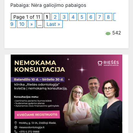
Pabaiga: Nėra galiojimo pabaigos
Page 1 of 11
1
2
3
4
5
6
7
8
9
10
»
...
Last »
542