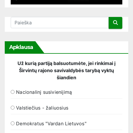
Apklausa
Už kurią partiją balsuotumėte, jei rinkimai į
Širvintų rajono savivaldybės tarybą vyktų
šiandien
Nacionalinį susivienijimą
Valstiečius - žaliuosius
Demokratus "Vardan Lietuvos"