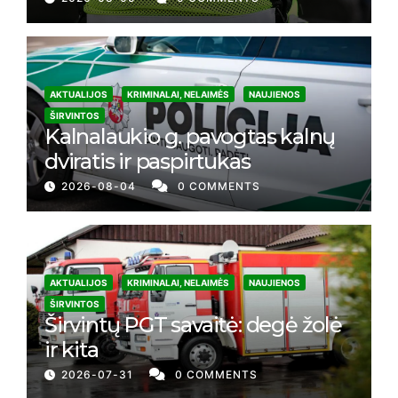
AKTUALIJOS
KRIMINALAI, NELAIMĖS
NAUJIENOS
ŠIRVINTOS
Kalnalaukio g. pavogtas kalnų
dviratis ir paspirtukas
2026-08-04
0 COMMENTS
AKTUALIJOS
KRIMINALAI, NELAIMĖS
NAUJIENOS
ŠIRVINTOS
Širvintų PGT savaitė: degė žolė
ir kita
2026-07-31
0 COMMENTS