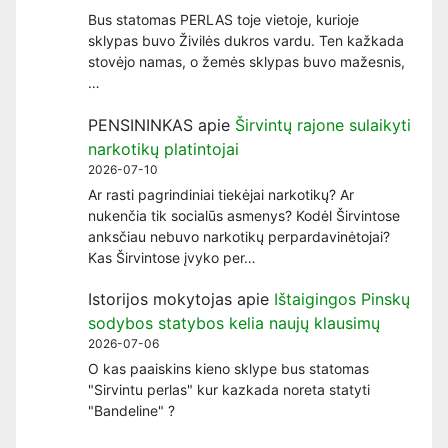
Bus statomas PERLAS toje vietoje, kurioje
sklypas buvo Živilės dukros vardu. Ten kažkada
stovėjo namas, o žemės sklypas buvo mažesnis,
…
PENSININKAS
apie
Širvintų rajone sulaikyti
narkotikų platintojai
2026-07-10
Ar rasti pagrindiniai tiekėjai narkotikų? Ar
nukenčia tik socialūs asmenys? Kodėl Širvintose
anksčiau nebuvo narkotikų perpardavinėtojai?
Kas Širvintose įvyko per…
Istorijos mokytojas
apie
Ištaigingos Pinskų
sodybos statybos kelia naujų klausimų
2026-07-06
O kas paaiskins kieno sklype bus statomas
"Sirvintu perlas" kur kazkada noreta statyti
"Bandeline" ?