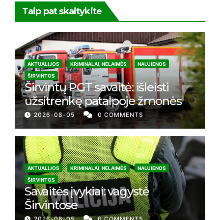
Taip pat skaitykite
AKTUALIJOS
KRIMINALAI, NELAIMĖS
NAUJIENOS
ŠIRVINTOS
Širvintų PGT savaitė: išleisti
užsitrenkę patalpoje žmonės
2026-08-05
0 COMMENTS
AKTUALIJOS
KRIMINALAI, NELAIMĖS
NAUJIENOS
ŠIRVINTOS
Savaitės įvykiai: vagystė
Širvintose
2026-08-05
0 COMMENTS