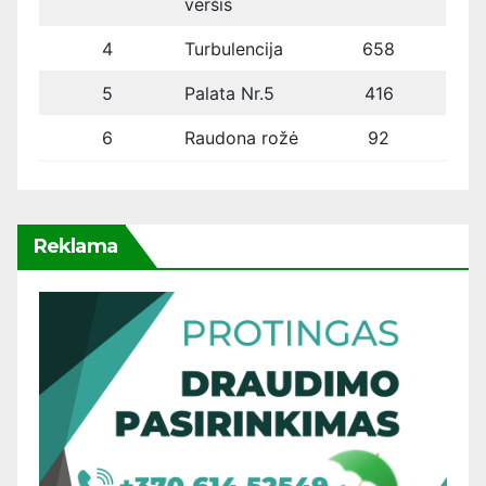
veršis
4
Turbulencija
658
5
Palata Nr.5
416
6
Raudona rožė
92
Reklama