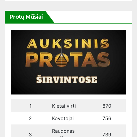
Protų Mūšiai
1
Kietai virti
870
2
Kovotojai
756
Raudonas
3
739