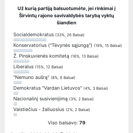
Už kurią partiją balsuotumėte, jei rinkimai į
Širvintų rajono savivaldybės tarybą vyktų
šiandien
Socialdemokratus
(33%, 26 Balsai)
Konservatorius ("Tėvynės sąjungą")
(19%, 15 Balsai)
Ž. Pinskuvienės komitetą
(16%, 13 Balsai)
Liberalus
(15%, 12 Balsai)
"Nemuno aušrą"
(8%, 6 Balsai)
Demokratus "Vardan Lietuvos"
(4%, 3 Balsai)
Nacionalinį susivienijimą
(3%, 2 Balsai)
Valstiečius - žaliuosius
(2%, 2 Balsai)
Viso balsavo:
79