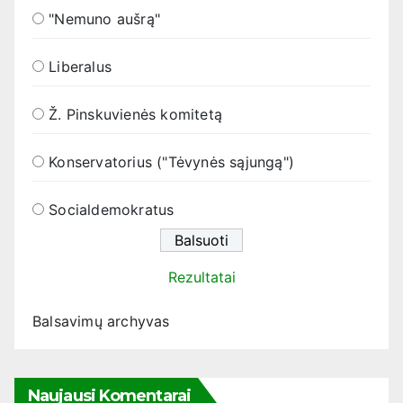
"Nemuno aušrą"
Liberalus
Ž. Pinskuvienės komitetą
Konservatorius ("Tėvynės sąjungą")
Socialdemokratus
Rezultatai
Balsavimų archyvas
Naujausi Komentarai