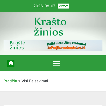
Pereiti
2026-08-07
22:52
į
turinį
Pradžia
»
Visi Balsavimai