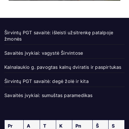
Širvintų PGT savaitė: išleisti užsitrenkę patalpoje
žmonės
Savaitės įvykiai: vagystė Širvintose
Kalnalaukio g. pavogtas kalnų dviratis ir paspirtukas
Širvintų PGT savaitė: degė žolė ir kita
Savaitės įvykiai: sumuštas paramedikas
Pr
A
T
K
Pn
Š
S