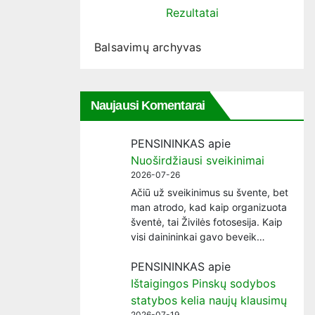
Rezultatai
Balsavimų archyvas
Naujausi Komentarai
PENSININKAS
apie
Nuoširdžiausi sveikinimai
2026-07-26
Ačiū už sveikinimus su švente, bet
man atrodo, kad kaip organizuota
šventė, tai Živilės fotosesija. Kaip
visi dainininkai gavo beveik…
PENSININKAS
apie
Ištaigingos Pinskų sodybos
statybos kelia naujų klausimų
2026-07-19