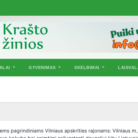
NALAI
GYVENIMAS
SKELBIMAI
LAISVAL
iems pagrindiniams Vilniaus apskrities rajonams: Vilniaus m.