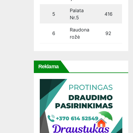
Palata
5
416
Nr.5
Raudona
6
92
rožė
Reklama