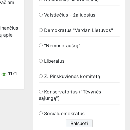
ivačiam
Valstiečius - žaliuosius
tinančius
Demokratus "Vardan Lietuvos"
ą apie
"Nemuno aušrą"
Liberalus
1171
Ž. Pinskuvienės komitetą
Konservatorius ("Tėvynės
sąjungą")
Socialdemokratus