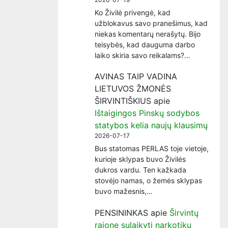
Ko Živilė privengė, kad
užblokavus savo pranešimus, kad
niekas komentarų nerašytų. Bijo
teisybės, kad dauguma darbo
laiko skiria savo reikalams?…
AVINAS TAIP VADINA
LIETUVOS ŽMONĖS
ŠIRVINTIŠKIUS
apie
Ištaigingos Pinskų sodybos
statybos kelia naujų klausimų
2026-07-17
Bus statomas PERLAS toje vietoje,
kurioje sklypas buvo Živilės
dukros vardu. Ten kažkada
stovėjo namas, o žemės sklypas
buvo mažesnis,…
PENSININKAS
apie
Širvintų
rajone sulaikyti narkotikų