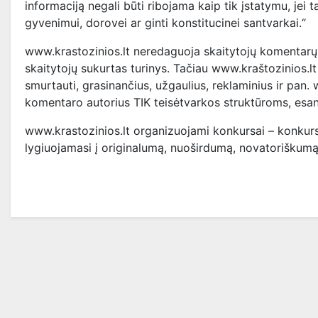
informaciją negali būti ribojama kaip tik įstatymu, jei
gyvenimui, dorovei ar ginti konstitucinei santvarkai.“
www.krastozinios.lt neredaguoja skaitytojų komentarų ne
skaitytojų sukurtas turinys. Tačiau www.kraštozinios.lt
smurtauti, grasinančius, užgaulius, reklaminius ir pan.
komentaro autorius TIK teisėtvarkos struktūroms, esa
www.krastozinios.lt organizuojami konkursai – konkur
lygiuojamasi į originalumą, nuoširdumą, novatoriškumą