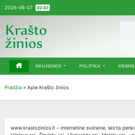
Pereiti
2026-08-07
02:07
į
turinį
NAUJIENOS
POLITIKA
KRIMI
Pradžia
»
Apie Krašto žinios
www.krastozinios.lt – internetinė svetainė, skirta penk