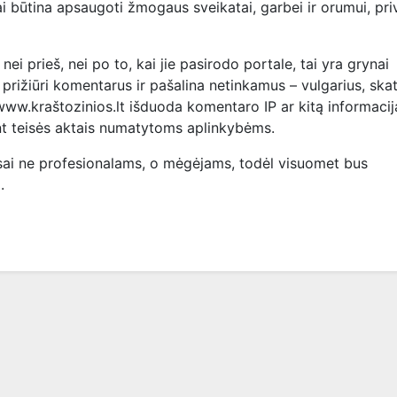
 tai būtina apsaugoti žmogaus sveikatai, garbei ir orumui, pr
i prieš, nei po to, kai jie pasirodo portale, tai yra grynai
 prižiūri komentarus ir pašalina netinkamus – vulgarius, ska
 www.kraštozinios.lt išduoda komentaro IP ar kitą informacij
nt teisės aktais numatytoms aplinkybėms.
sai ne profesionalams, o mėgėjams, todėl visuomet bus
.