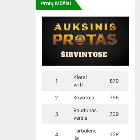
Protų Mūšiai
Kietai
1
870
virti
2
Kovotojai
756
Raudonas
3
739
veršis
Turbulenc
4
658
ija