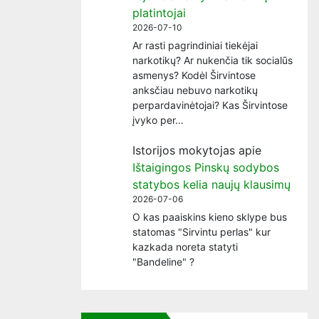
platintojai
2026-07-10
Ar rasti pagrindiniai tiekėjai
narkotikų? Ar nukenčia tik socialūs
asmenys? Kodėl Širvintose
anksčiau nebuvo narkotikų
perpardavinėtojai? Kas Širvintose
įvyko per…
Istorijos mokytojas
apie
Ištaigingos Pinskų sodybos
statybos kelia naujų klausimų
2026-07-06
O kas paaiskins kieno sklype bus
statomas "Sirvintu perlas" kur
kazkada noreta statyti
"Bandeline" ?