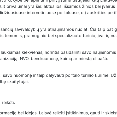
– savo kokybe bei apimtimi prilygstanti daugeliui kitų Lietuvoj
lt privalumai yra šie: aktualios, išsamios žinios bei įvairūs
 didžiuosiuose internetiniuose portaluose, o į apskrities perif
ausančių savivaldybių yra atnaujinamos nuolat. Čia taip pat g
omis temomis, pramoginio bei specializuoto turinio, įvairių nu
a laukiamas kiekvienas, norintis pasidalinti savo naujienomis
organizaciją, NVO, bendruomenę, kaimą ar miestą el.paštu
ti savo nuomonę ir taip dalyvauti portalo turinio kūrime. Už
lbę skaitytojai.
 reikšti.
rmaciją bei idėjas. Laisvė reikšti įsitikinimus, gauti ir skleis