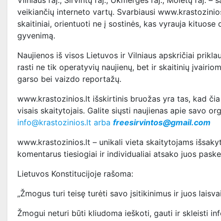
Vilniaus raj., Širvintų raj., Ukmergės raj., Molėtų raj. 
veikiančių interneto vartų. Svarbiausi www.krastozinios.
skaitiniai, orientuoti ne į sostinės, kas vyrauja kituose
gyvenimą.
Naujienos iš visos Lietuvos ir Vilniaus apskričiai prikl
rasti ne tik operatyvių naujienų, bet ir skaitinių įvairi
garso bei vaizdo reportažų.
www.krastozinios.lt išskirtinis bruožas yra tas, kad či
visais skaitytojais. Galite siųsti naujienas apie savo 
info@krastozinios.lt arba
freesirvintos@gmail.com
www.krastozinios.lt – unikali vieta skaitytojams išsaky
komentarus tiesiogiai ir individualiai atsako juos paske
Lietuvos Konstitucijoje rašoma:
„Žmogus turi teisę turėti savo įsitikinimus ir juos laisvai
Žmogui neturi būti kliudoma ieškoti, gauti ir skleisti info