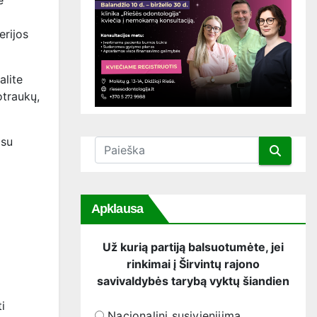
e
erijos
alite
otraukų,
 su
Apklausa
Už kurią partiją balsuotumėte, jei
rinkimai į Širvintų rajono
savivaldybės tarybą vyktų šiandien
ti
Nacionalinį susivienijimą