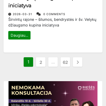
iniciatyva
2026-03-31
0 COMMENTS
Širvintų rajone – šilumos, bendrystės ir šv. Velykų
džiaugsmo kupina iniciatyva
Daugiau...
Įrašų
1
…
2
62
puslapiavimas