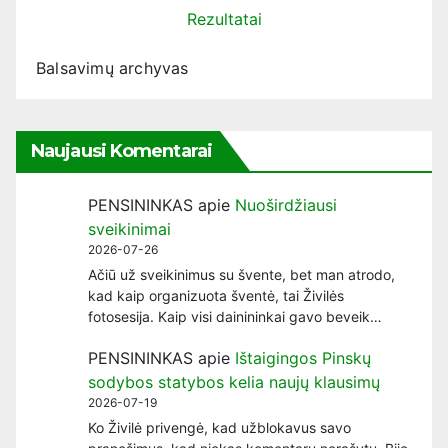
Rezultatai
Balsavimų archyvas
Naujausi Komentarai
PENSININKAS
apie
Nuoširdžiausi
sveikinimai
2026-07-26
Ačiū už sveikinimus su švente, bet man atrodo,
kad kaip organizuota šventė, tai Živilės
fotosesija. Kaip visi dainininkai gavo beveik…
PENSININKAS
apie
Ištaigingos Pinskų
sodybos statybos kelia naujų klausimų
2026-07-19
Ko Živilė privengė, kad užblokavus savo