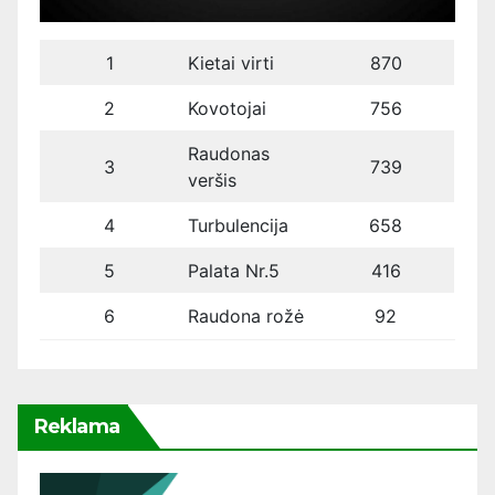
1
Kietai virti
870
2
Kovotojai
756
Raudonas
3
739
veršis
4
Turbulencija
658
5
Palata Nr.5
416
6
Raudona rožė
92
Reklama