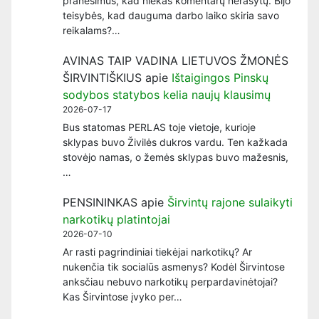
pranešimus, kad niekas komentarų nerašytų. Bijo
teisybės, kad dauguma darbo laiko skiria savo
reikalams?…
AVINAS TAIP VADINA LIETUVOS ŽMONĖS
ŠIRVINTIŠKIUS
apie
Ištaigingos Pinskų
sodybos statybos kelia naujų klausimų
2026-07-17
Bus statomas PERLAS toje vietoje, kurioje
sklypas buvo Živilės dukros vardu. Ten kažkada
stovėjo namas, o žemės sklypas buvo mažesnis,
…
PENSININKAS
apie
Širvintų rajone sulaikyti
narkotikų platintojai
2026-07-10
Ar rasti pagrindiniai tiekėjai narkotikų? Ar
nukenčia tik socialūs asmenys? Kodėl Širvintose
anksčiau nebuvo narkotikų perpardavinėtojai?
Kas Širvintose įvyko per…