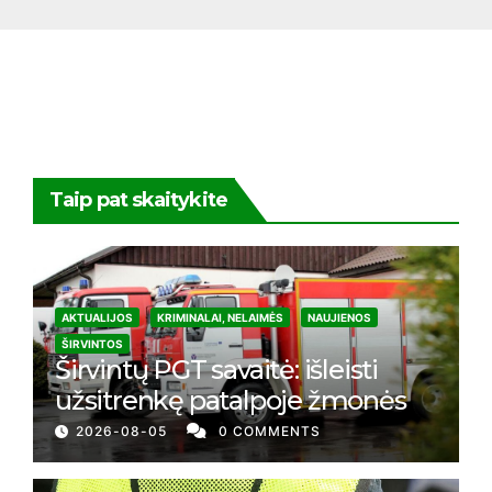
Taip pat skaitykite
AKTUALIJOS
KRIMINALAI, NELAIMĖS
NAUJIENOS
ŠIRVINTOS
Širvintų PGT savaitė: išleisti
užsitrenkę patalpoje žmonės
2026-08-05
0 COMMENTS