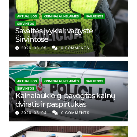
AKTUALIJOS
KRIMINALAI, NELAIMĖS
NAUJIENOS
ŠIRVINTOS
Savaitės įvykiai: vagystė
Širvintose
2026-08-05
0 COMMENTS
AKTUALIJOS
KRIMINALAI, NELAIMĖS
NAUJIENOS
ŠIRVINTOS
Kalnalaukio g. pavogtas kalnų
dviratis ir paspirtukas
2026-08-04
0 COMMENTS