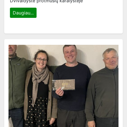
Dvivaldystė protmūšių karalystėje
Daugiau...