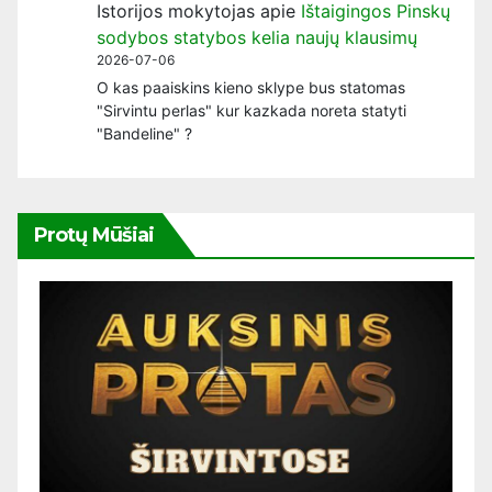
Istorijos mokytojas
apie
Ištaigingos Pinskų
sodybos statybos kelia naujų klausimų
2026-07-06
O kas paaiskins kieno sklype bus statomas
"Sirvintu perlas" kur kazkada noreta statyti
"Bandeline" ?
Protų Mūšiai