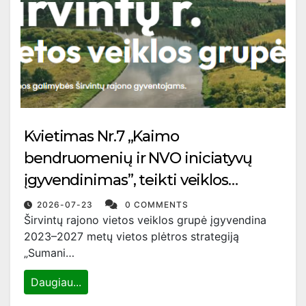
Kvietimas Nr.7 „Kaimo
bendruomenių ir NVO iniciatyvų
įgyvendinimas”, teikti veiklos
projektus
2026-07-23
0 COMMENTS
Širvintų rajono vietos veiklos grupė įgyvendina
2023–2027 metų vietos plėtros strategiją
„Sumani…
Daugiau...