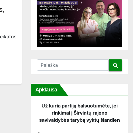
s,
eikatos
Apklausa
Už kurią partiją balsuotumėte, jei
rinkimai į Širvintų rajono
savivaldybės tarybą vyktų šiandien