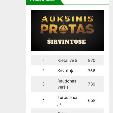
1
Kietai virti
870
2
Kovotojai
756
Raudonas
3
739
veršis
Turbulenci
4
658
ja