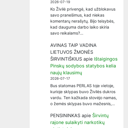
2026-07-19
Ko Živilė privengė, kad užblokavus
savo pranešimus, kad niekas
komentarų nerašytų. Bijo teisybės,
kad dauguma darbo laiko skiria
savo reikalams?…
AVINAS TAIP VADINA
LIETUVOS ŽMONĖS
ŠIRVINTIŠKIUS
apie
Ištaigingos
Pinskų sodybos statybos kelia
naujų klausimų
2026-07-17
Bus statomas PERLAS toje vietoje,
kurioje sklypas buvo Živilės dukros
vardu. Ten kažkada stovėjo namas,
o žemės sklypas buvo mažesnis,…
PENSININKAS
apie
Širvintų
rajone sulaikyti narkotikų