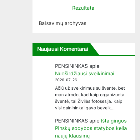
Rezultatai
Balsavimų archyvas
Naujausi Komentarai
PENSININKAS
apie
Nuoširdžiausi sveikinimai
2026-07-26
Ačiū už sveikinimus su švente, bet
man atrodo, kad kaip organizuota
šventė, tai Živilės fotosesija. Kaip
visi dainininkai gavo beveik…
PENSININKAS
apie
Ištaigingos
Pinskų sodybos statybos kelia
naujų klausimų