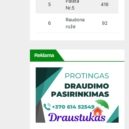
Palata
5
416
Nr.5
Raudona
6
92
rožė
Reklama