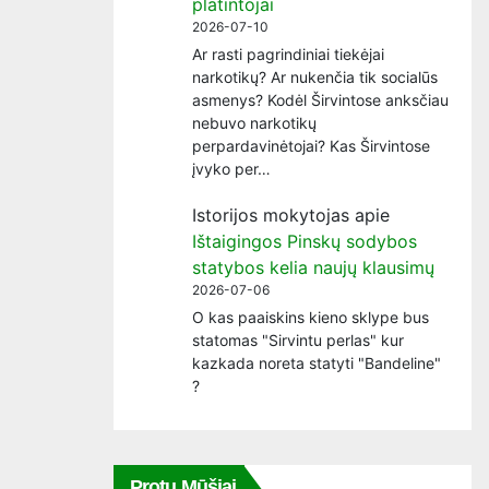
platintojai
2026-07-10
Ar rasti pagrindiniai tiekėjai
narkotikų? Ar nukenčia tik socialūs
asmenys? Kodėl Širvintose anksčiau
nebuvo narkotikų
perpardavinėtojai? Kas Širvintose
įvyko per…
Istorijos mokytojas
apie
Ištaigingos Pinskų sodybos
statybos kelia naujų klausimų
2026-07-06
O kas paaiskins kieno sklype bus
statomas "Sirvintu perlas" kur
kazkada noreta statyti "Bandeline"
?
Protų Mūšiai