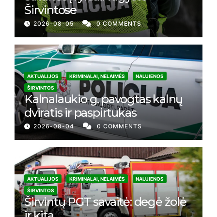
Širvintose
2026-08-05
0 COMMENTS
AKTUALIJOS
KRIMINALAI, NELAIMĖS
NAUJIENOS
ŠIRVINTOS
Kalnalaukio g. pavogtas kalnų
dviratis ir paspirtukas
2026-08-04
0 COMMENTS
AKTUALIJOS
KRIMINALAI, NELAIMĖS
NAUJIENOS
ŠIRVINTOS
Širvintų PGT savaitė: degė žolė
ir kita