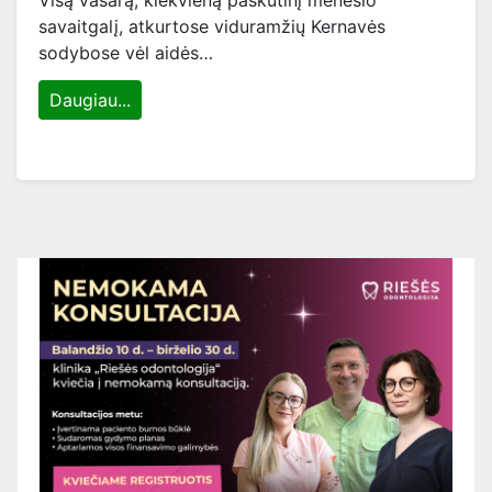
Visą vasarą, kiekvieną paskutinį mėnesio
savaitgalį, atkurtose viduramžių Kernavės
sodybose vėl aidės…
Daugiau...