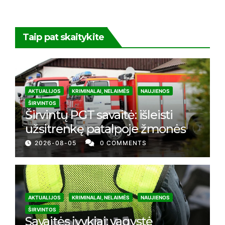
Taip pat skaitykite
AKTUALIJOS
KRIMINALAI, NELAIMĖS
NAUJIENOS
ŠIRVINTOS
Širvintų PGT savaitė: išleisti
užsitrenkę patalpoje žmonės
2026-08-05
0 COMMENTS
AKTUALIJOS
KRIMINALAI, NELAIMĖS
NAUJIENOS
ŠIRVINTOS
Savaitės įvykiai: vagystė