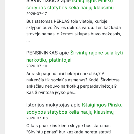
ŠIRVINTIŠKIUS
apie
Ištaigingos Pinskų
sodybos statybos kelia naujų klausimų
2026-07-17
Bus statomas PERLAS toje vietoje, kurioje
sklypas buvo Živilės dukros vardu. Ten kažkada
stovėjo namas, o žemės sklypas buvo mažesnis,
…
PENSININKAS
apie
Širvintų rajone sulaikyti
narkotikų platintojai
2026-07-10
Ar rasti pagrindiniai tiekėjai narkotikų? Ar
nukenčia tik socialūs asmenys? Kodėl Širvintose
anksčiau nebuvo narkotikų perpardavinėtojai?
Kas Širvintose įvyko per…
Istorijos mokytojas
apie
Ištaigingos Pinskų
sodybos statybos kelia naujų klausimų
2026-07-06
O kas paaiskins kieno sklype bus statomas
"Sirvintu perlas" kur kazkada noreta statyti