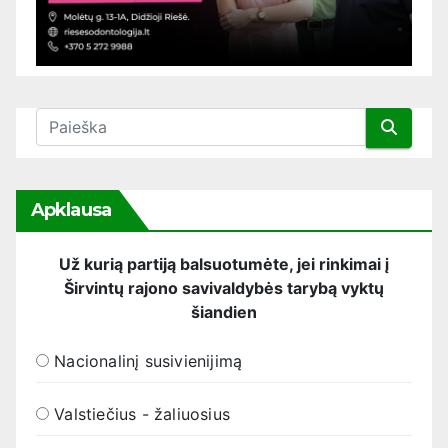
Apklausa
Už kurią partiją balsuotumėte, jei rinkimai į
Širvintų rajono savivaldybės tarybą vyktų
šiandien
Nacionalinį susivienijimą
Valstiečius - žaliuosius