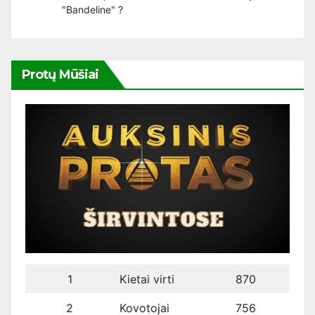
"Bandeline" ?
Protų Mūšiai
1
Kietai virti
870
2
Kovotojai
756