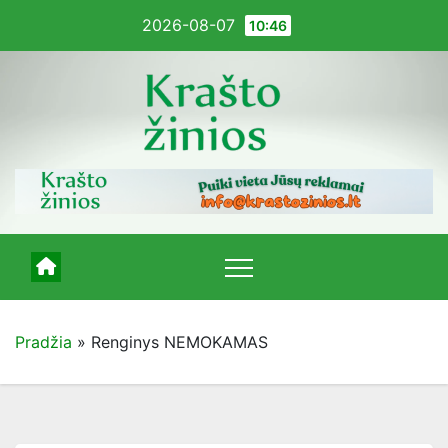
Pereiti
2026-08-07
10:46
į
turinį
Pradžia
»
Renginys NEMOKAMAS