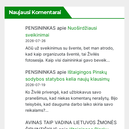
Naujausi Komentarai
PENSININKAS
apie
Nuoširdžiausi
sveikinimai
2026-07-26
Ačiū už sveikinimus su švente, bet man atrodo,
kad kaip organizuota šventė, tai Živilės
fotosesija. Kaip visi dainininkai gavo beveik…
PENSININKAS
apie
Ištaigingos Pinskų
sodybos statybos kelia naujų klausimų
2026-07-19
Ko Živilė privengė, kad užblokavus savo
pranešimus, kad niekas komentarų nerašytų. Bijo
teisybės, kad dauguma darbo laiko skiria savo
reikalams?…
AVINAS TAIP VADINA LIETUVOS ŽMONĖS