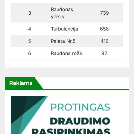
Raudonas
3
739
veršis
4
Turbulencija
658
5
Palata Nr.5
416
6
Raudona rožė
92
Reklama