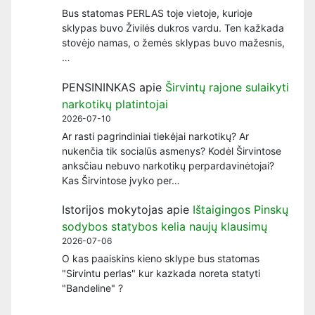
Bus statomas PERLAS toje vietoje, kurioje
sklypas buvo Živilės dukros vardu. Ten kažkada
stovėjo namas, o žemės sklypas buvo mažesnis,
…
PENSININKAS
apie
Širvintų rajone sulaikyti
narkotikų platintojai
2026-07-10
Ar rasti pagrindiniai tiekėjai narkotikų? Ar
nukenčia tik socialūs asmenys? Kodėl Širvintose
anksčiau nebuvo narkotikų perpardavinėtojai?
Kas Širvintose įvyko per…
Istorijos mokytojas
apie
Ištaigingos Pinskų
sodybos statybos kelia naujų klausimų
2026-07-06
O kas paaiskins kieno sklype bus statomas
"Sirvintu perlas" kur kazkada noreta statyti
"Bandeline" ?