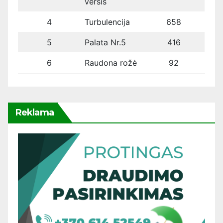
veršis
4
Turbulencija
658
5
Palata Nr.5
416
6
Raudona rožė
92
Reklama