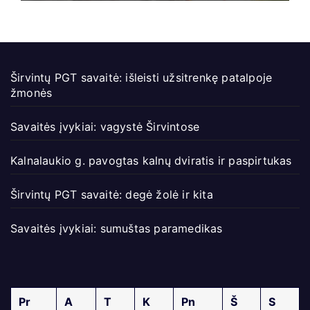
Širvintų PGT savaitė: išleisti užsitrenkę patalpoje
žmonės
Savaitės įvykiai: vagystė Širvintose
Kalnalaukio g. pavogtas kalnų dviratis ir paspirtukas
Širvintų PGT savaitė: degė žolė ir kita
Savaitės įvykiai: sumuštas paramedikas
Pr
A
T
K
Pn
Š
S