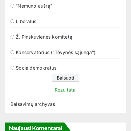
"Nemuno aušrą"
Liberalus
Ž. Pinskuvienės komitetą
Konservatorius ("Tėvynės sąjungą")
Socialdemokratus
Rezultatai
Balsavimų archyvas
Naujausi Komentarai