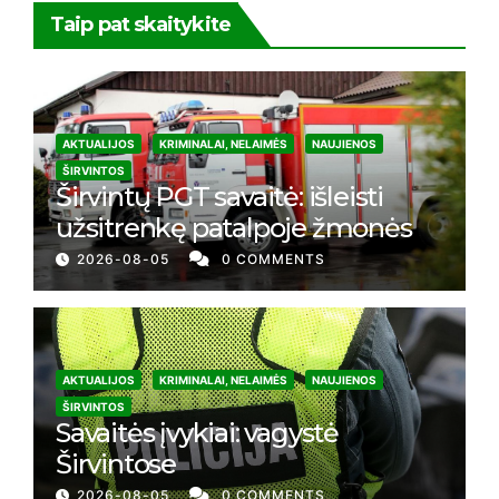
Taip pat skaitykite
AKTUALIJOS
KRIMINALAI, NELAIMĖS
NAUJIENOS
ŠIRVINTOS
Širvintų PGT savaitė: išleisti
užsitrenkę patalpoje žmonės
2026-08-05
0 COMMENTS
AKTUALIJOS
KRIMINALAI, NELAIMĖS
NAUJIENOS
ŠIRVINTOS
Savaitės įvykiai: vagystė
Širvintose
2026-08-05
0 COMMENTS