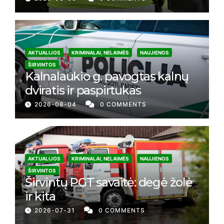
AKTUALIJOS
KRIMINALAI, NELAIMĖS
NAUJIENOS
ŠIRVINTOS
Kalnalaukio g. pavogtas kalnų
dviratis ir paspirtukas
2026-08-04
0 COMMENTS
AKTUALIJOS
KRIMINALAI, NELAIMĖS
NAUJIENOS
ŠIRVINTOS
Širvintų PGT savaitė: degė žolė
ir kita
2026-07-31
0 COMMENTS