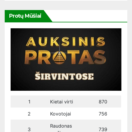
Protų Mūšiai
1
Kietai virti
870
2
Kovotojai
756
Raudonas
3
739