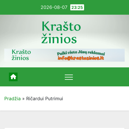
Pereiti
2026-08-07
23:25
į
turinį
Pradžia
»
Ričardui Putrimui