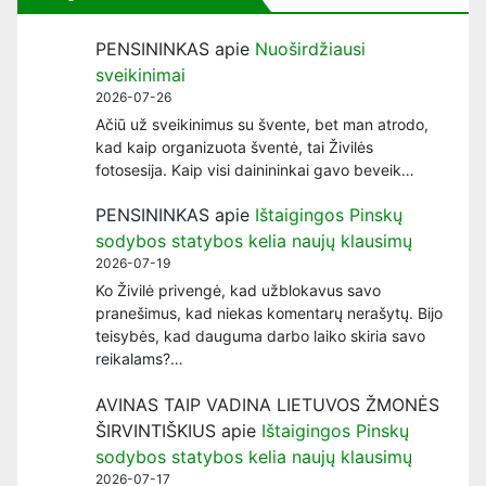
PENSININKAS
apie
Nuoširdžiausi
sveikinimai
2026-07-26
Ačiū už sveikinimus su švente, bet man atrodo,
kad kaip organizuota šventė, tai Živilės
fotosesija. Kaip visi dainininkai gavo beveik…
PENSININKAS
apie
Ištaigingos Pinskų
sodybos statybos kelia naujų klausimų
2026-07-19
Ko Živilė privengė, kad užblokavus savo
pranešimus, kad niekas komentarų nerašytų. Bijo
teisybės, kad dauguma darbo laiko skiria savo
reikalams?…
AVINAS TAIP VADINA LIETUVOS ŽMONĖS
ŠIRVINTIŠKIUS
apie
Ištaigingos Pinskų
sodybos statybos kelia naujų klausimų
2026-07-17