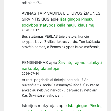
reikalams?…
AVINAS TAIP VADINA LIETUVOS ŽMONĖS
ŠIRVINTIŠKIUS
apie
Ištaigingos Pinskų
sodybos statybos kelia naujų klausimų
2026-07-17
Bus statomas PERLAS toje vietoje, kurioje
sklypas buvo Živilės dukros vardu. Ten kažkada
stovėjo namas, o žemės sklypas buvo mažesnis,
…
PENSININKAS
apie
Širvintų rajone sulaikyti
narkotikų platintojai
2026-07-10
Ar rasti pagrindiniai tiekėjai narkotikų? Ar
nukenčia tik socialūs asmenys? Kodėl Širvintose
anksčiau nebuvo narkotikų perpardavinėtojai?
Kas Širvintose įvyko per…
Istorijos mokytojas
apie
Ištaigingos Pinskų