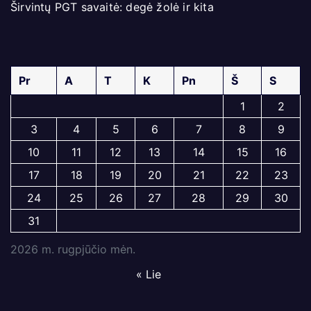
Širvintų PGT savaitė: degė žolė ir kita
Pr
A
T
K
Pn
Š
S
1
2
3
4
5
6
7
8
9
10
11
12
13
14
15
16
17
18
19
20
21
22
23
24
25
26
27
28
29
30
31
2026 m. rugpjūčio mėn.
« Lie