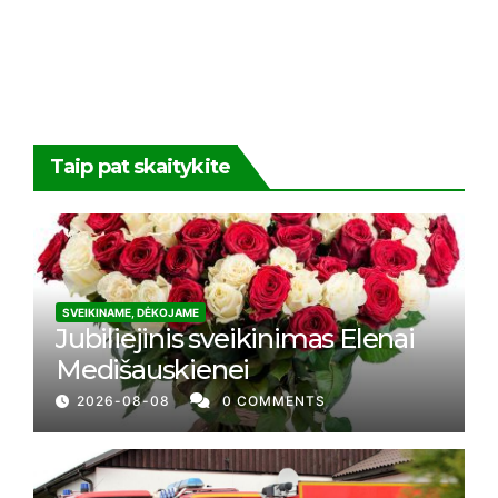
Taip pat skaitykite
SVEIKINAME, DĖKOJAME
Jubiliejinis sveikinimas Elenai
Medišauskienei
2026-08-08
0 COMMENTS