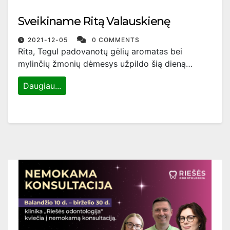
Sveikiname Ritą Valauskienę
2021-12-05
0 COMMENTS
Rita, Tegul padovanotų gėlių aromatas bei
mylinčių žmonių dėmesys užpildo šią dieną…
Daugiau...