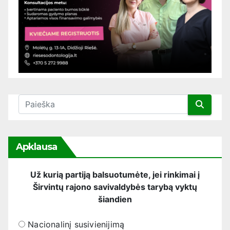
Apklausa
Už kurią partiją balsuotumėte, jei rinkimai į
Širvintų rajono savivaldybės tarybą vyktų
šiandien
Nacionalinį susivienijimą