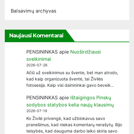
Balsavimų archyvas
Naujausi Komentarai
PENSININKAS
apie
Nuoširdžiausi
sveikinimai
2026-07-26
Ačiū už sveikinimus su švente, bet man atrodo,
kad kaip organizuota šventė, tai Živilės
fotosesija. Kaip visi dainininkai gavo beveik…
PENSININKAS
apie
Ištaigingos Pinskų
sodybos statybos kelia naujų klausimų
2026-07-19
Ko Živilė privengė, kad užblokavus savo
pranešimus, kad niekas komentarų nerašytų. Bijo
teisybės, kad dauguma darbo laiko skiria savo