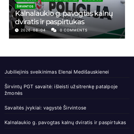
ŠIRVINTOS
Kalnalaukio g. pavogtas kalnų
dviratis ir paspirtukas
2026-08-04
0 COMMENTS
Jubiliejinis sveikinimas Elenai Medišauskienei
Širvintų PGT savaitė: išleisti užsitrenkę patalpoje
žmonės
Savaitės įvykiai: vagystė Širvintose
Kalnalaukio g. pavogtas kalnų dviratis ir paspirtukas