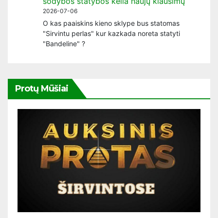
sodybos statybos kelia naujų klausimų
2026-07-06
O kas paaiskins kieno sklype bus statomas
"Sirvintu perlas" kur kazkada noreta statyti
"Bandeline" ?
Protų Mūšiai