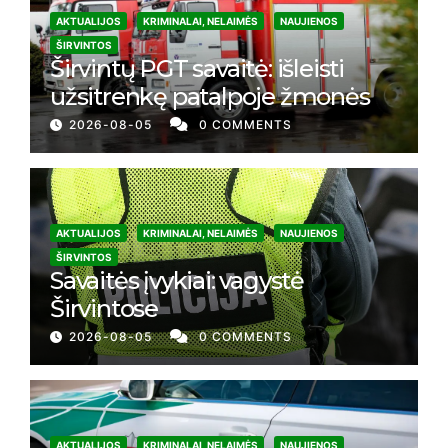
AKTUALIJOS
KRIMINALAI, NELAIMĖS
NAUJIENOS
ŠIRVINTOS
Širvintų PGT savaitė: išleisti
užsitrenkę patalpoje žmonės
2026-08-05
0 COMMENTS
AKTUALIJOS
KRIMINALAI, NELAIMĖS
NAUJIENOS
ŠIRVINTOS
Savaitės įvykiai: vagystė
Širvintose
2026-08-05
0 COMMENTS
AKTUALIJOS
KRIMINALAI, NELAIMĖS
NAUJIENOS