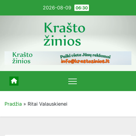
Pereiti
2026-08-09
06:30
į
turinį
Pradžia
»
Ritai Valauskienei