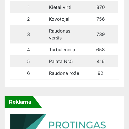
1
Kietai virti
870
2
Kovotojai
756
Raudonas
3
739
veršis
4
Turbulencija
658
5
Palata Nr.5
416
6
Raudona rožė
92
Reklama