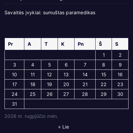
Savaitės įvykiai: sumuštas paramedikas
Pr
A
T
K
Pn
Š
S
1
2
3
4
5
6
7
8
9
10
11
12
13
14
15
16
17
18
19
20
21
22
23
24
25
26
27
28
29
30
31
2026 m. rugpjūčio mėn.
« Lie