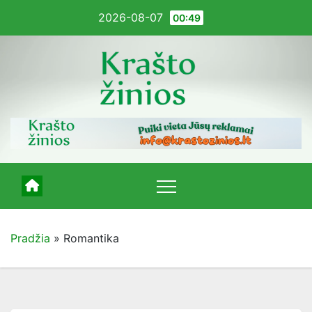
Pereiti
2026-08-07
00:49
į
turinį
Pradžia
»
Romantika