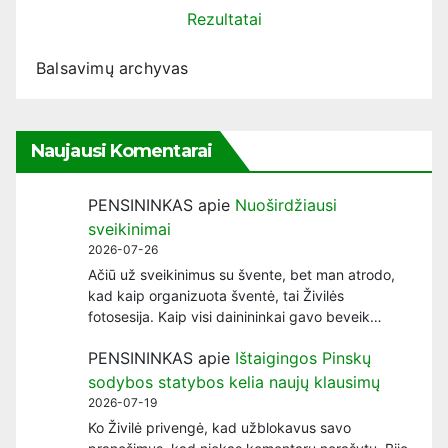
Rezultatai
Balsavimų archyvas
Naujausi Komentarai
PENSININKAS
apie
Nuoširdžiausi
sveikinimai
2026-07-26
Ačiū už sveikinimus su švente, bet man atrodo,
kad kaip organizuota šventė, tai Živilės
fotosesija. Kaip visi dainininkai gavo beveik…
PENSININKAS
apie
Ištaigingos Pinskų
sodybos statybos kelia naujų klausimų
2026-07-19
Ko Živilė privengė, kad užblokavus savo