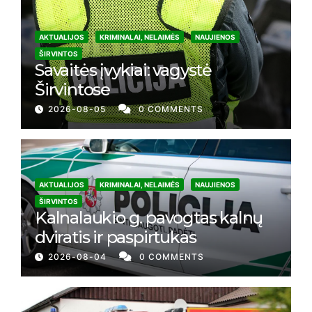
AKTUALIJOS
KRIMINALAI, NELAIMĖS
NAUJIENOS
ŠIRVINTOS
Savaitės įvykiai: vagystė
Širvintose
2026-08-05
0 COMMENTS
AKTUALIJOS
KRIMINALAI, NELAIMĖS
NAUJIENOS
ŠIRVINTOS
Kalnalaukio g. pavogtas kalnų
dviratis ir paspirtukas
2026-08-04
0 COMMENTS