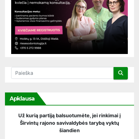
Apklausa
Už kurią partiją balsuotumėte, jei rinkimai į
Širvintų rajono savivaldybės tarybą vyktų
šiandien