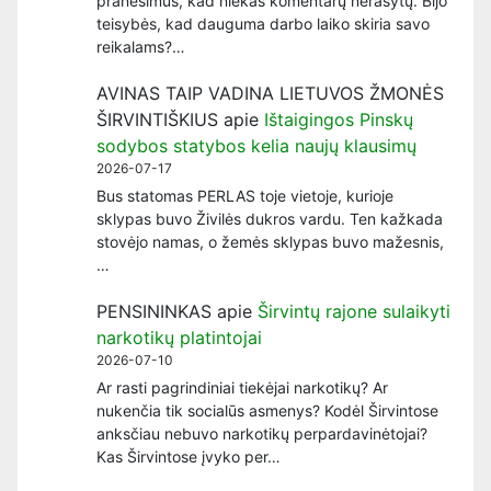
pranešimus, kad niekas komentarų nerašytų. Bijo
teisybės, kad dauguma darbo laiko skiria savo
reikalams?…
AVINAS TAIP VADINA LIETUVOS ŽMONĖS
ŠIRVINTIŠKIUS
apie
Ištaigingos Pinskų
sodybos statybos kelia naujų klausimų
2026-07-17
Bus statomas PERLAS toje vietoje, kurioje
sklypas buvo Živilės dukros vardu. Ten kažkada
stovėjo namas, o žemės sklypas buvo mažesnis,
…
PENSININKAS
apie
Širvintų rajone sulaikyti
narkotikų platintojai
2026-07-10
Ar rasti pagrindiniai tiekėjai narkotikų? Ar
nukenčia tik socialūs asmenys? Kodėl Širvintose
anksčiau nebuvo narkotikų perpardavinėtojai?
Kas Širvintose įvyko per…