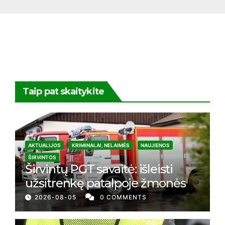
Taip pat skaitykite
AKTUALIJOS
KRIMINALAI, NELAIMĖS
NAUJIENOS
ŠIRVINTOS
Širvintų PGT savaitė: išleisti
užsitrenkę patalpoje žmonės
2026-08-05
0 COMMENTS