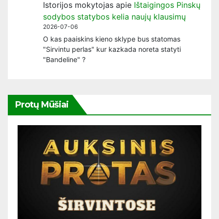
Istorijos mokytojas
apie
Ištaigingos Pinskų
sodybos statybos kelia naujų klausimų
2026-07-06
O kas paaiskins kieno sklype bus statomas
"Sirvintu perlas" kur kazkada noreta statyti
"Bandeline" ?
Protų Mūšiai