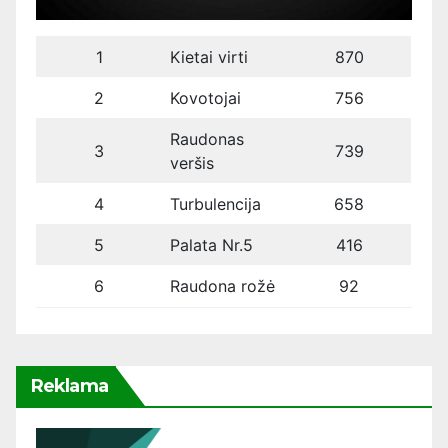
1
Kietai virti
870
2
Kovotojai
756
Raudonas
3
739
veršis
4
Turbulencija
658
5
Palata Nr.5
416
6
Raudona rožė
92
Reklama