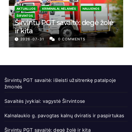
AKTUALIJOS
KRIMINALAI, NELAIMĖS
NAUJIENOS
ŠIRVINTOS
Širvintų PGT savaitė: degė žolė
ir kita
2026-07-31
0 COMMENTS
Širvintų PGT savaitė: išleisti užsitrenkę patalpoje
žmonės
Savaitės įvykiai: vagystė Širvintose
Kalnalaukio g. pavogtas kalnų dviratis ir paspirtukas
Širvintų PGT savaitė: degė žolė ir kita