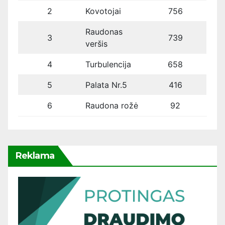
2
Kovotojai
756
Raudonas
3
739
veršis
4
Turbulencija
658
5
Palata Nr.5
416
6
Raudona rožė
92
Reklama