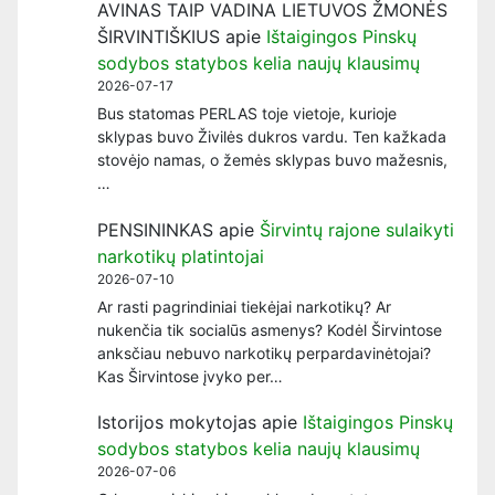
AVINAS TAIP VADINA LIETUVOS ŽMONĖS
ŠIRVINTIŠKIUS
apie
Ištaigingos Pinskų
sodybos statybos kelia naujų klausimų
2026-07-17
Bus statomas PERLAS toje vietoje, kurioje
sklypas buvo Živilės dukros vardu. Ten kažkada
stovėjo namas, o žemės sklypas buvo mažesnis,
…
PENSININKAS
apie
Širvintų rajone sulaikyti
narkotikų platintojai
2026-07-10
Ar rasti pagrindiniai tiekėjai narkotikų? Ar
nukenčia tik socialūs asmenys? Kodėl Širvintose
anksčiau nebuvo narkotikų perpardavinėtojai?
Kas Širvintose įvyko per…
Istorijos mokytojas
apie
Ištaigingos Pinskų
sodybos statybos kelia naujų klausimų
2026-07-06