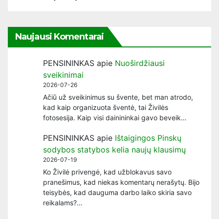
Naujausi Komentarai
PENSININKAS
apie
Nuoširdžiausi
sveikinimai
2026-07-26
Ačiū už sveikinimus su švente, bet man atrodo,
kad kaip organizuota šventė, tai Živilės
fotosesija. Kaip visi dainininkai gavo beveik…
PENSININKAS
apie
Ištaigingos Pinskų
sodybos statybos kelia naujų klausimų
2026-07-19
Ko Živilė privengė, kad užblokavus savo
pranešimus, kad niekas komentarų nerašytų. Bijo
teisybės, kad dauguma darbo laiko skiria savo
reikalams?…