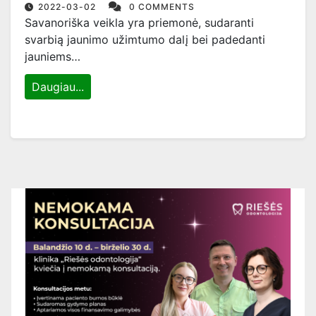
savanorsytės srityje
2022-03-02
0 COMMENTS
Savanoriška veikla yra priemonė, sudaranti
svarbią jaunimo užimtumo dalį bei padedanti
jauniems…
Daugiau...