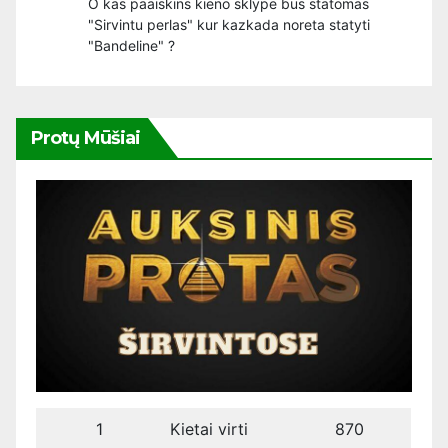
O kas paaiskins kieno sklype bus statomas
"Sirvintu perlas" kur kazkada noreta statyti
"Bandeline" ?
Protų Mūšiai
1
Kietai virti
870