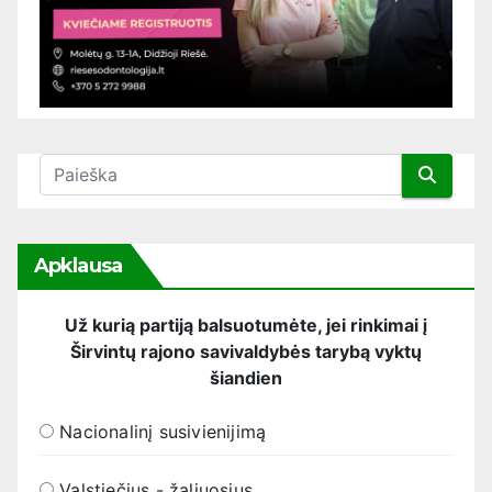
Apklausa
Už kurią partiją balsuotumėte, jei rinkimai į
Širvintų rajono savivaldybės tarybą vyktų
šiandien
Nacionalinį susivienijimą
Valstiečius - žaliuosius