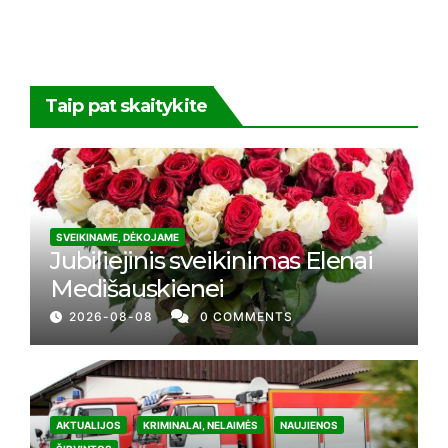
Taip pat skaitykite
SVEIKINAME, DĖKOJAME
Jubiliejinis sveikinimas Elenai
Medišauskienei
2026-08-08
0 COMMENTS
AKTUALIJOS
KRIMINALAI, NELAIMĖS
NAUJIENOS