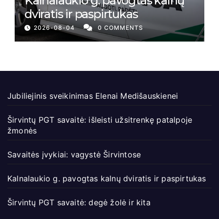
Kalnalaukio g. pavogtas kalnų
dviratis ir paspirtukas
2026-08-04
0 COMMENTS
Jubiliejinis sveikinimas Elenai Medišauskienei
Širvintų PGT savaitė: išleisti užsitrenkę patalpoje
žmonės
Savaitės įvykiai: vagystė Širvintose
Kalnalaukio g. pavogtas kalnų dviratis ir paspirtukas
Širvintų PGT savaitė: degė žolė ir kita