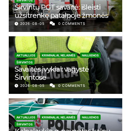
ŠIRVINTOS
Širvintų PGT savaitė: išleisti
užsitrenkę patalpoje žmonės
2026-08-05
0 COMMENTS
AKTUALIJOS
KRIMINALAI, NELAIMĖS
NAUJIENOS
ŠIRVINTOS
Savaitės įvykiai: vagystė
Širvintose
2026-08-05
0 COMMENTS
AKTUALIJOS
KRIMINALAI, NELAIMĖS
NAUJIENOS
ŠIRVINTOS