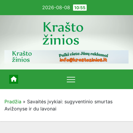
Pereiti
2026-08-08
10:55
į
turinį
Pradžia
»
Savaitės įvykiai: sugyventinio smurtas
Avižonyse ir du lavonai