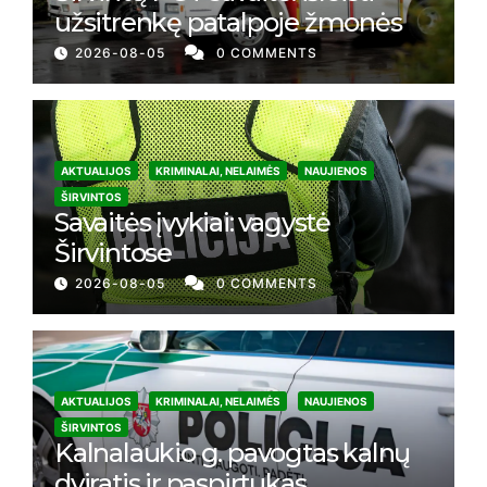
užsitrenkę patalpoje žmonės
2026-08-05
0 COMMENTS
AKTUALIJOS
KRIMINALAI, NELAIMĖS
NAUJIENOS
ŠIRVINTOS
Savaitės įvykiai: vagystė
Širvintose
2026-08-05
0 COMMENTS
AKTUALIJOS
KRIMINALAI, NELAIMĖS
NAUJIENOS
ŠIRVINTOS
Kalnalaukio g. pavogtas kalnų
dviratis ir paspirtukas