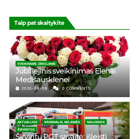
Taip pat skaitykite
SVEIKINAME, DĖKOJAME
Jubiliejinis sveikinimas Elenai
Medišauskienei
2026-08-08
0 COMMENTS
AKTUALIJOS
KRIMINALAI, NELAIMĖS
NAUJIENOS
ŠIRVINTOS
Širvintų PGT savaitė: išleisti