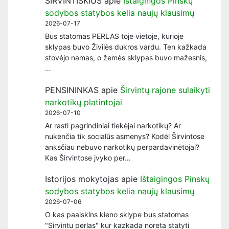
ŠIRVINTIŠKIUS
apie
Ištaigingos Pinskų
sodybos statybos kelia naujų klausimų
2026-07-17
Bus statomas PERLAS toje vietoje, kurioje
sklypas buvo Živilės dukros vardu. Ten kažkada
stovėjo namas, o žemės sklypas buvo mažesnis,
…
PENSININKAS
apie
Širvintų rajone sulaikyti
narkotikų platintojai
2026-07-10
Ar rasti pagrindiniai tiekėjai narkotikų? Ar
nukenčia tik socialūs asmenys? Kodėl Širvintose
anksčiau nebuvo narkotikų perpardavinėtojai?
Kas Širvintose įvyko per…
Istorijos mokytojas
apie
Ištaigingos Pinskų
sodybos statybos kelia naujų klausimų
2026-07-06
O kas paaiskins kieno sklype bus statomas
"Sirvintu perlas" kur kazkada noreta statyti