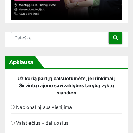
Apklausa
Už kurią partiją balsuotumėte, jei rinkimai į
Širvintų rajono savivaldybės tarybą vyktų
šiandien
Nacionalinį susivienijimą
Valstiečius - žaliuosius