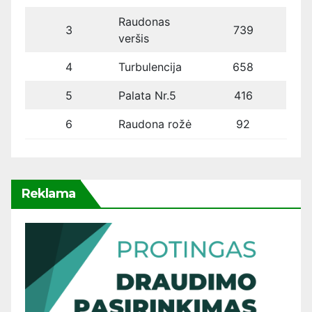
Raudonas
3
739
veršis
4
Turbulencija
658
5
Palata Nr.5
416
6
Raudona rožė
92
Reklama