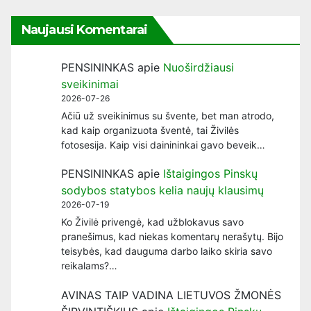
Naujausi Komentarai
PENSININKAS
apie
Nuoširdžiausi
sveikinimai
2026-07-26
Ačiū už sveikinimus su švente, bet man atrodo,
kad kaip organizuota šventė, tai Živilės
fotosesija. Kaip visi dainininkai gavo beveik…
PENSININKAS
apie
Ištaigingos Pinskų
sodybos statybos kelia naujų klausimų
2026-07-19
Ko Živilė privengė, kad užblokavus savo
pranešimus, kad niekas komentarų nerašytų. Bijo
teisybės, kad dauguma darbo laiko skiria savo
reikalams?…
AVINAS TAIP VADINA LIETUVOS ŽMONĖS