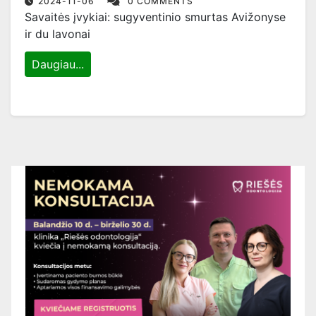
2024-11-06
0 COMMENTS
Savaitės įvykiai: sugyventinio smurtas Avižonyse
ir du lavonai
Daugiau...