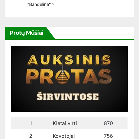
"Bandeline" ?
Protų Mūšiai
1
Kietai virti
870
2
Kovotojai
756