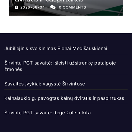
2026-08-04
0 COMMENTS
Jubiliejinis sveikinimas Elenai Medišauskienei
Širvintų PGT savaitė: išleisti užsitrenkę patalpoje
žmonės
Savaitės įvykiai: vagystė Širvintose
Kalnalaukio g. pavogtas kalnų dviratis ir paspirtukas
Širvintų PGT savaitė: degė žolė ir kita