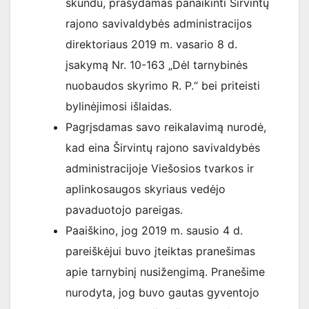
skundu, prašydamas panaikinti Širvintų
rajono savivaldybės administracijos
direktoriaus 2019 m. vasario 8 d.
įsakymą Nr. 10-163 „Dėl tarnybinės
nuobaudos skyrimo R. P.“ bei priteisti
bylinėjimosi išlaidas.
Pagrįsdamas savo reikalavimą nurodė,
kad eina Širvintų rajono savivaldybės
administracijoje Viešosios tvarkos ir
aplinkosaugos skyriaus vedėjo
pavaduotojo pareigas.
Paaiškino, jog 2019 m. sausio 4 d.
pareiškėjui buvo įteiktas pranešimas
apie tarnybinį nusižengimą. Pranešime
nurodyta, jog buvo gautas gyventojo