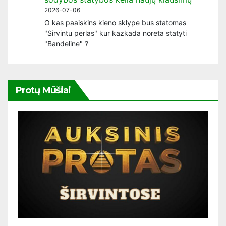
2026-07-06
O kas paaiskins kieno sklype bus statomas
"Sirvintu perlas" kur kazkada noreta statyti
"Bandeline" ?
Protų Mūšiai