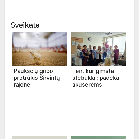
Sveikata
Paukščių gripo
Ten, kur gimsta
protrūkis Širvintų
stebuklai: padėka
rajone
akušerėms