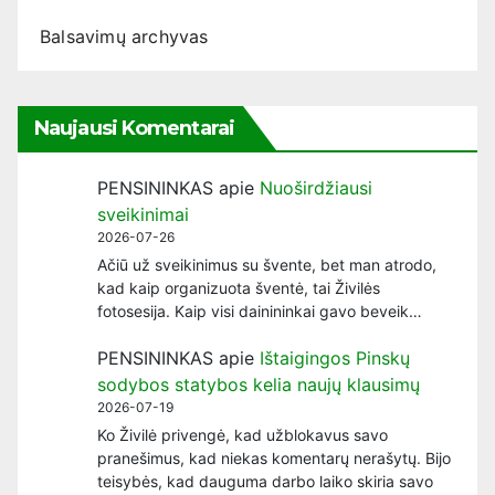
Balsavimų archyvas
Naujausi Komentarai
PENSININKAS
apie
Nuoširdžiausi
sveikinimai
2026-07-26
Ačiū už sveikinimus su švente, bet man atrodo,
kad kaip organizuota šventė, tai Živilės
fotosesija. Kaip visi dainininkai gavo beveik…
PENSININKAS
apie
Ištaigingos Pinskų
sodybos statybos kelia naujų klausimų
2026-07-19
Ko Živilė privengė, kad užblokavus savo
pranešimus, kad niekas komentarų nerašytų. Bijo
teisybės, kad dauguma darbo laiko skiria savo