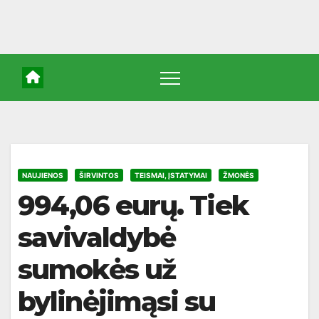
NAUJIENOS
ŠIRVINTOS
TEISMAI, ĮSTATYMAI
ŽMONĖS
994,06 eurų. Tiek
savivaldybė
sumokės už
bylinėjimąsi su