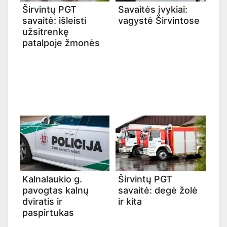
Širvintų PGT
Savaitės įvykiai:
savaitė: išleisti
vagystė Širvintose
užsitrenkę
patalpoje žmonės
Kalnalaukio g.
Širvintų PGT
pavogtas kalnų
savaitė: degė žolė
dviratis ir
ir kita
paspirtukas