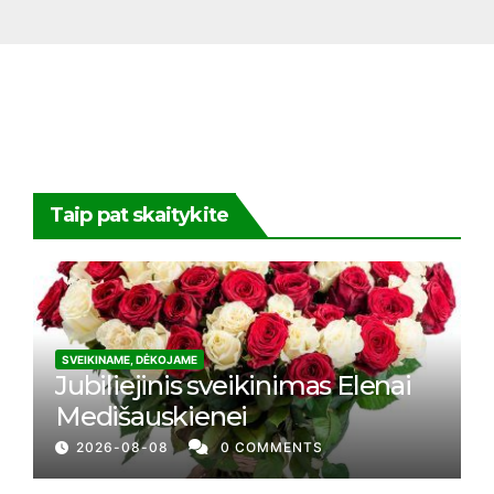
Taip pat skaitykite
SVEIKINAME, DĖKOJAME
Jubiliejinis sveikinimas Elenai
Medišauskienei
2026-08-08
0 COMMENTS