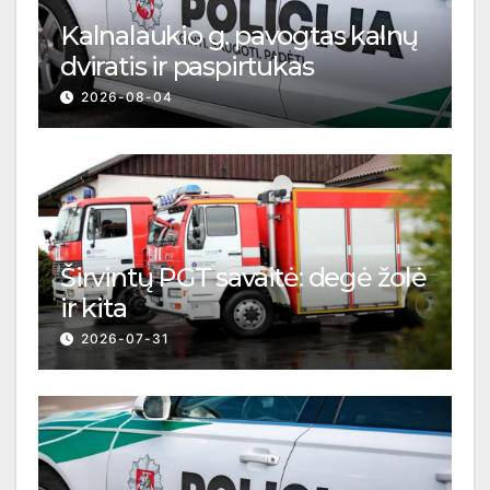
Kalnalaukio g. pavogtas kalnų
dviratis ir paspirtukas
2026-08-04
Širvintų PGT savaitė: degė žolė
ir kita
2026-07-31