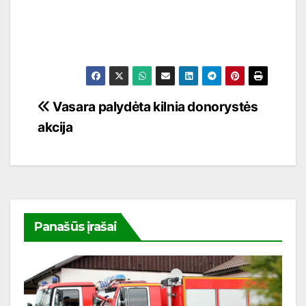
Navigacija
Vasara palydėta kilnia donorystės
akcija
tarp
įrašų
Panašūs įrašai