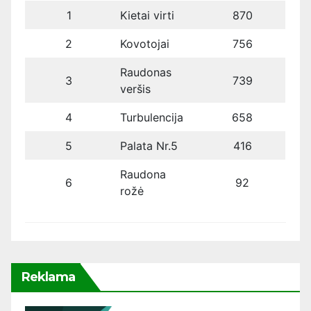
1
Kietai virti
870
2
Kovotojai
756
Raudonas
3
739
veršis
4
Turbulencija
658
5
Palata Nr.5
416
Raudona
6
92
rožė
Reklama