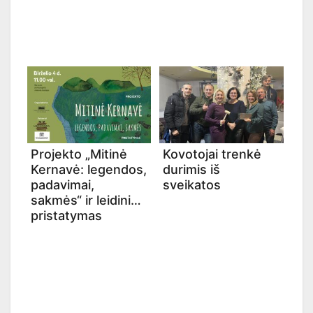
Projekto „Mitinė
Kovotojai trenkė
Kernavė: legendos,
durimis iš
padavimai,
sveikatos
sakmės“ ir leidinio
pristatymas