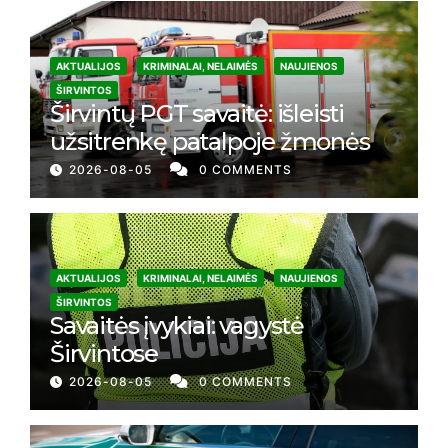
AKTUALIJOS
KRIMINALAI, NELAIMĖS
NAUJIENOS
ŠIRVINTOS
Širvintų PGT savaitė: išleisti
užsitrenkę patalpoje žmonės
2026-08-05
0 COMMENTS
AKTUALIJOS
KRIMINALAI, NELAIMĖS
NAUJIENOS
ŠIRVINTOS
Savaitės įvykiai: vagystė
Širvintose
2026-08-05
0 COMMENTS