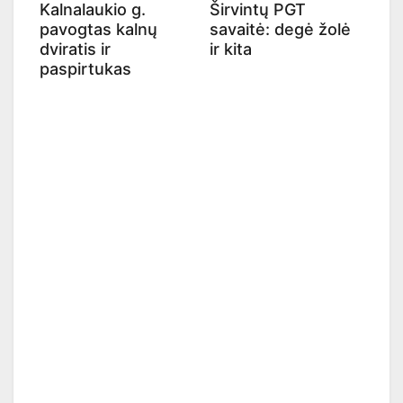
Kalnalaukio g.
Širvintų PGT
pavogtas kalnų
savaitė: degė žolė
dviratis ir
ir kita
paspirtukas