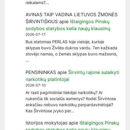
reikalams?…
AVINAS TAIP VADINA LIETUVOS ŽMONĖS
ŠIRVINTIŠKIUS
apie
Ištaigingos Pinskų
sodybos statybos kelia naujų klausimų
2026-07-17
Bus statomas PERLAS toje vietoje, kurioje
sklypas buvo Živilės dukros vardu. Ten kažkada
stovėjo namas, o žemės sklypas buvo mažesnis,
…
PENSININKAS
apie
Širvintų rajone sulaikyti
narkotikų platintojai
2026-07-10
Ar rasti pagrindiniai tiekėjai narkotikų? Ar
nukenčia tik socialūs asmenys? Kodėl Širvintose
anksčiau nebuvo narkotikų perpardavinėtojai?
Kas Širvintose įvyko per…
Istorijos mokytojas
apie
Ištaigingos Pinskų
sodybos statybos kelia naujų klausimų