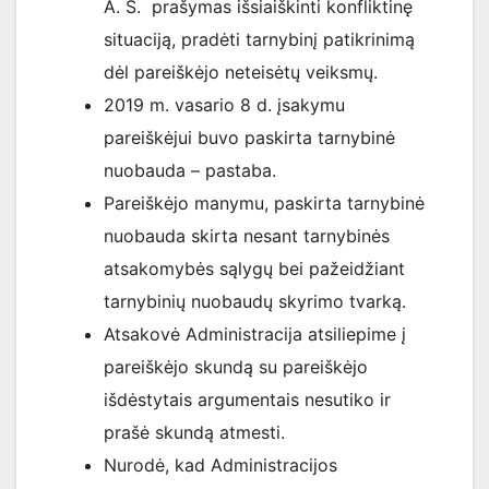
A. S. prašymas išsiaiškinti konfliktinę
situaciją, pradėti tarnybinį patikrinimą
dėl pareiškėjo neteisėtų veiksmų.
2019 m. vasario 8 d. įsakymu
pareiškėjui buvo paskirta tarnybinė
nuobauda – pastaba.
Pareiškėjo manymu, paskirta tarnybinė
nuobauda skirta nesant tarnybinės
atsakomybės sąlygų bei pažeidžiant
tarnybinių nuobaudų skyrimo tvarką.
Atsakovė Administracija atsiliepime į
pareiškėjo skundą su pareiškėjo
išdėstytais argumentais nesutiko ir
prašė skundą atmesti.
Nurodė, kad Administracijos