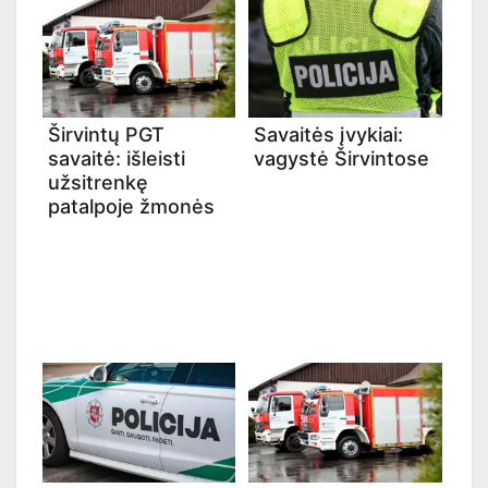
Širvintų PGT
Savaitės įvykiai:
savaitė: išleisti
vagystė Širvintose
užsitrenkę
patalpoje žmonės