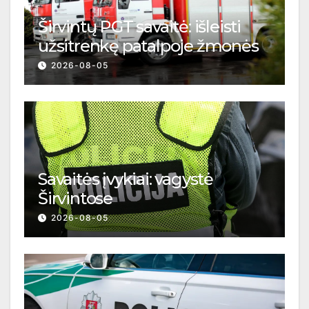
Širvintų PGT savaitė: išleisti
užsitrenkę patalpoje žmonės
2026-08-05
Savaitės įvykiai: vagystė
Širvintose
2026-08-05