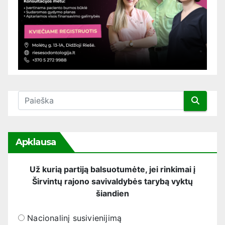
Apklausa
Už kurią partiją balsuotumėte, jei rinkimai į
Širvintų rajono savivaldybės tarybą vyktų
šiandien
Nacionalinį susivienijimą