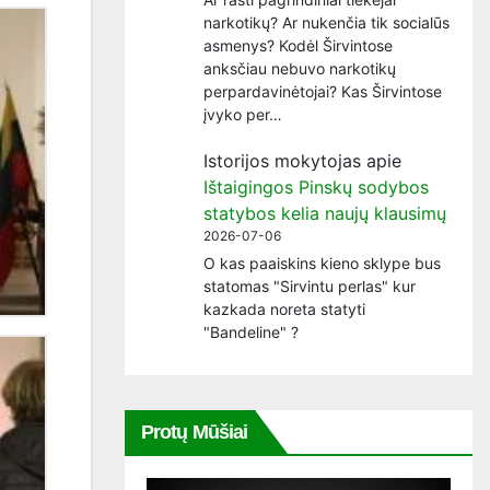
narkotikų? Ar nukenčia tik socialūs
asmenys? Kodėl Širvintose
anksčiau nebuvo narkotikų
perpardavinėtojai? Kas Širvintose
įvyko per…
Istorijos mokytojas
apie
Ištaigingos Pinskų sodybos
statybos kelia naujų klausimų
2026-07-06
O kas paaiskins kieno sklype bus
statomas "Sirvintu perlas" kur
kazkada noreta statyti
"Bandeline" ?
Protų Mūšiai