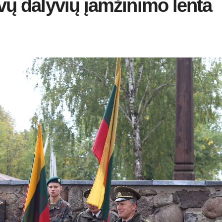
ų dalyvių įamžinimo lenta