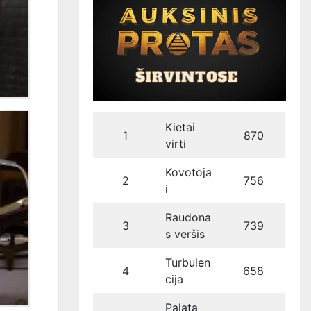
Kietai
1
870
virti
Kovotoja
2
756
i
Raudona
3
739
s veršis
Turbulen
4
658
cija
Palata