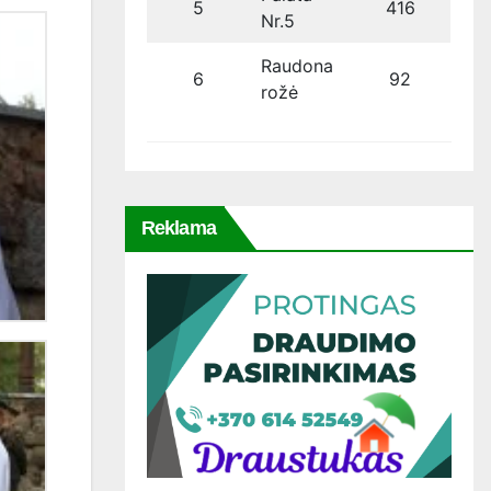
5
416
Nr.5
Raudona
6
92
rožė
Reklama