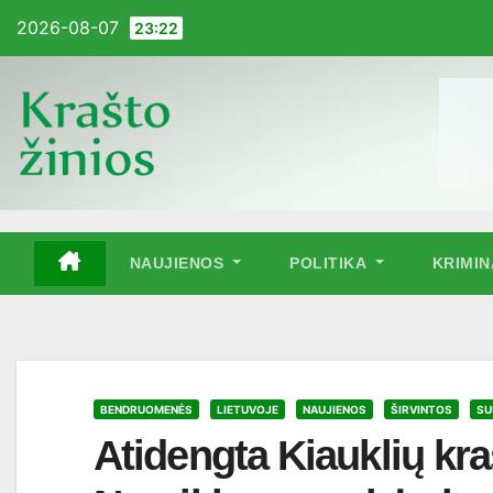
Pereiti
2026-08-07
23:22
į
turinį
NAUJIENOS
POLITIKA
KRIMI
BENDRUOMENĖS
LIETUVOJE
NAUJIENOS
ŠIRVINTOS
SU
Atidengta Kiauklių kr