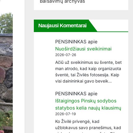
Balsavimų archyvas
Naujausi Komentarai
PENSININKAS
apie
Nuoširdžiausi sveikinimai
2026-07-26
Ačiū už sveikinimus su švente, bet
man atrodo, kad kaip organizuota
šventė, tai Živilės fotosesija. Kaip
visi dainininkai gavo beveik…
PENSININKAS
apie
Ištaigingos Pinskų sodybos
statybos kelia naujų klausimų
2026-07-19
Ko Živilė privengė, kad
užblokavus savo pranešimus, kad