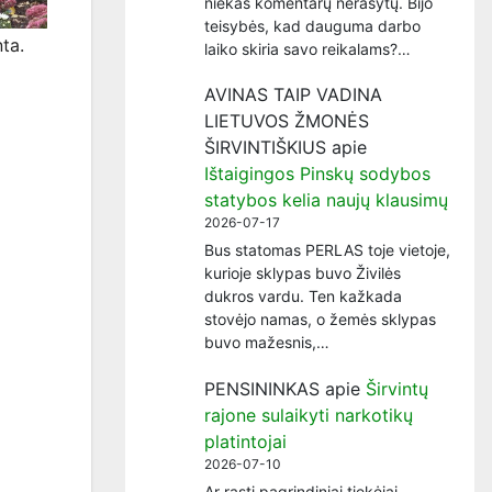
niekas komentarų nerašytų. Bijo
teisybės, kad dauguma darbo
ta.
laiko skiria savo reikalams?…
AVINAS TAIP VADINA
LIETUVOS ŽMONĖS
ŠIRVINTIŠKIUS
apie
Ištaigingos Pinskų sodybos
statybos kelia naujų klausimų
2026-07-17
Bus statomas PERLAS toje vietoje,
kurioje sklypas buvo Živilės
dukros vardu. Ten kažkada
stovėjo namas, o žemės sklypas
buvo mažesnis,…
PENSININKAS
apie
Širvintų
rajone sulaikyti narkotikų
platintojai
2026-07-10
Ar rasti pagrindiniai tiekėjai