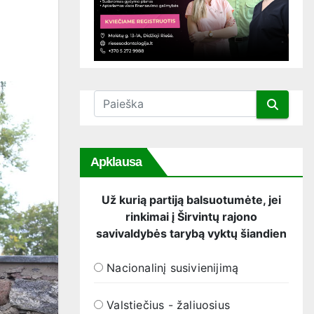
Apklausa
Už kurią partiją balsuotumėte, jei
rinkimai į Širvintų rajono
savivaldybės tarybą vyktų šiandien
Nacionalinį susivienijimą
Valstiečius - žaliuosius