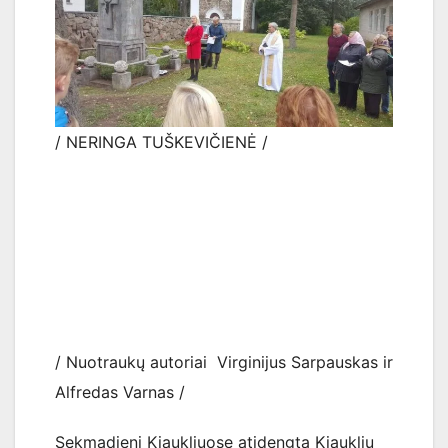
/ NERINGA TUŠKEVIČIENĖ /
/ Nuotraukų autoriai Virginijus Sarpauskas ir
Alfredas Varnas /
Sekmadienį Kiaukliuose atidengta Kiauklių