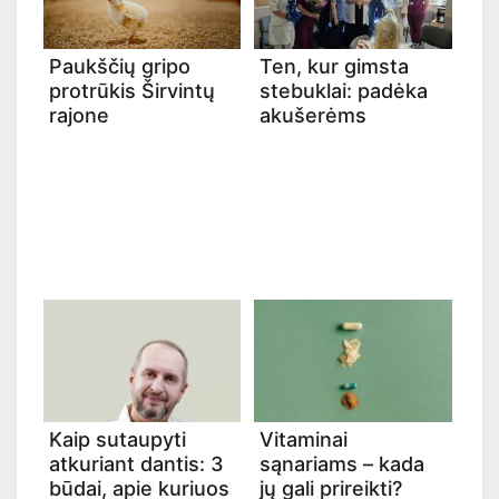
Paukščių gripo
Ten, kur gimsta
protrūkis Širvintų
stebuklai: padėka
rajone
akušerėms
Kaip sutaupyti
Vitaminai
atkuriant dantis: 3
sąnariams – kada
būdai, apie kuriuos
jų gali prireikti?