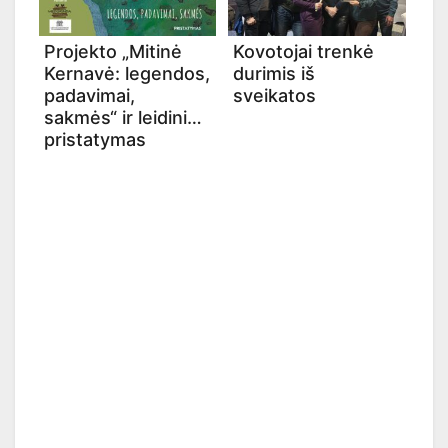
Projekto „Mitinė
Kovotojai trenkė
Kernavė: legendos,
durimis iš
padavimai,
sveikatos
sakmės“ ir leidinio
pristatymas