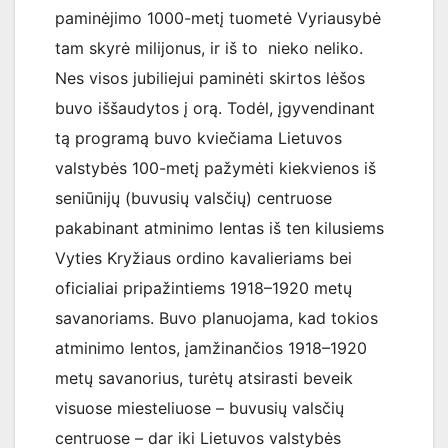
paminėjimo 1000-metį tuometė Vyriausybė
tam skyrė milijonus, ir iš to nieko neliko.
Nes visos jubiliejui paminėti skirtos lėšos
buvo iššaudytos į orą. Todėl, įgyvendinant
tą programą buvo kviečiama Lietuvos
valstybės 100-metį pažymėti kiekvienos iš
seniūnijų (buvusių valsčių) centruose
pakabinant atminimo lentas iš ten kilusiems
Vyties Kryžiaus ordino kavalieriams bei
oficialiai pripažintiems 1918–1920 metų
savanoriams. Buvo planuojama, kad tokios
atminimo lentos, įamžinančios 1918–1920
metų savanorius, turėtų atsirasti beveik
visuose miesteliuose – buvusių valsčių
centruose – dar iki Lietuvos valstybės