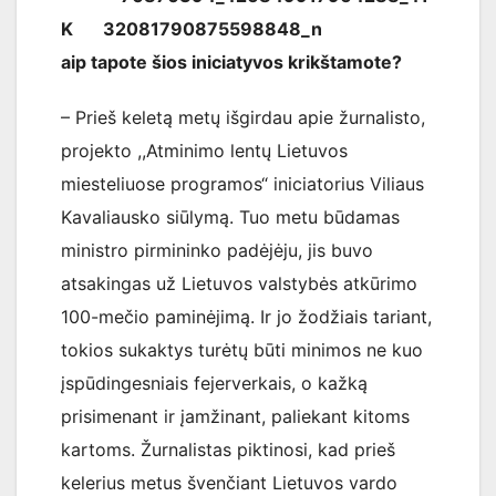
K
aip tapote šios iniciatyvos krikštamote?
– Prieš keletą metų išgirdau apie žurnalisto,
projekto ,,Atminimo lentų Lietuvos
miesteliuose programos“ iniciatorius Viliaus
Kavaliausko siūlymą. Tuo metu būdamas
ministro pirmininko padėjėju, jis buvo
atsakingas už Lietuvos valstybės atkūrimo
100-mečio paminėjimą. Ir jo žodžiais tariant,
tokios sukaktys turėtų būti minimos ne kuo
įspūdingesniais fejerverkais, o kažką
prisimenant ir įamžinant, paliekant kitoms
kartoms. Žurnalistas piktinosi, kad prieš
kelerius metus švenčiant Lietuvos vardo