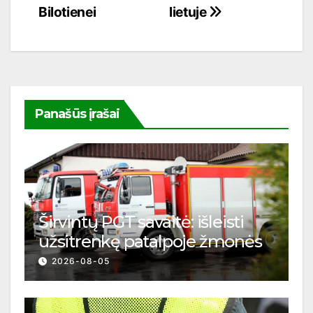
Bilotienei
lietuje
tarp
įrašų
Panašūs įrašai
Širvintų PGT savaitė: išleisti
užsitrenkę patalpoje žmonės
2026-08-05