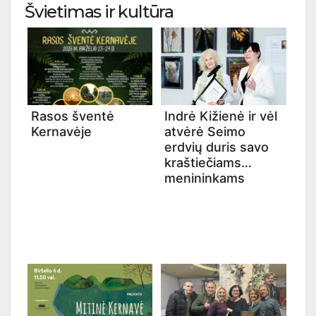
Švietimas ir kultūra
Rasos šventė
Indrė Kižienė ir vėl
Kernavėje
atvėrė Seimo
erdvių duris savo
kraštiečiams
menininkams