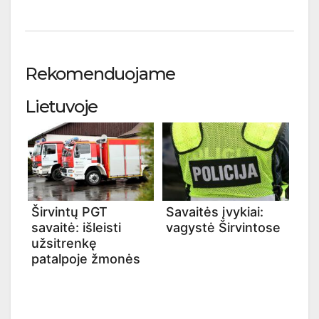
Rekomenduojame
Lietuvoje
Širvintų PGT
Savaitės įvykiai:
savaitė: išleisti
vagystė Širvintose
užsitrenkę
patalpoje žmonės