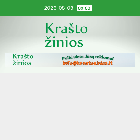
Pereiti
2026-08-08
09:00
į
turinį