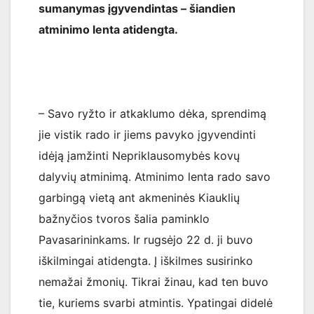
sumanymas įgyvendintas – šiandien
atminimo lenta atidengta.
– Savo ryžto ir atkaklumo dėka, sprendimą
jie vistik rado ir jiems pavyko įgyvendinti
idėją įamžinti Nepriklausomybės kovų
dalyvių atminimą. Atminimo lenta rado savo
garbingą vietą ant akmeninės Kiauklių
bažnyčios tvoros šalia paminklo
Pavasarininkams. Ir rugsėjo 22 d. ji buvo
iškilmingai atidengta. Į iškilmes susirinko
nemažai žmonių. Tikrai žinau, kad ten buvo
tie, kuriems svarbi atmintis. Ypatingai didelė