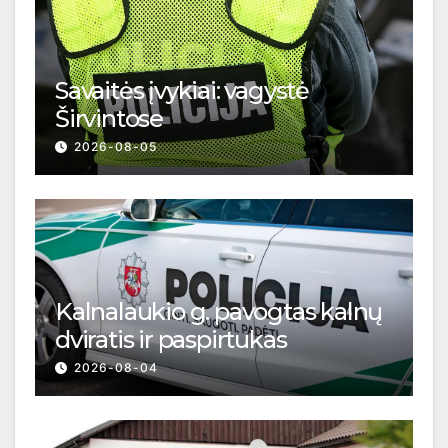
Savaitės įvykiai: vagystė
Širvintose
2026-08-05
Kalnalaukio g. pavogtas kalnų
dviratis ir paspirtukas
2026-08-04