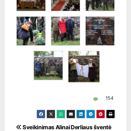
154
Navigacija
Sveikinimas Alinai
Derliaus šventė