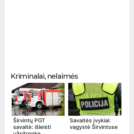
Kriminalai, nelaimės
Širvintų PGT
Savaitės įvykiai:
savaitė: išleisti
vagystė Širvintose
užsitrenkę