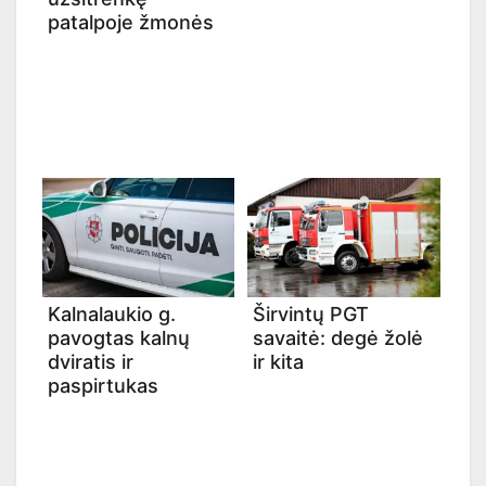
patalpoje žmonės
Kalnalaukio g.
Širvintų PGT
pavogtas kalnų
savaitė: degė žolė
dviratis ir
ir kita
paspirtukas