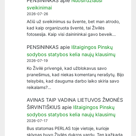
PENSININKAS
apie
Nuoširdžiausi
sveikinimai
2026-07-26
Ačiū už sveikinimus su švente, bet man atrodo,
kad kaip organizuota šventė, tai Živilės
fotosesija. Kaip visi dainininkai gavo beveik…
PENSININKAS
apie
Ištaigingos Pinskų
sodybos statybos kelia naujų klausimų
2026-07-19
Ko Živilė privengė, kad užblokavus savo
pranešimus, kad niekas komentarų nerašytų. Bijo
teisybės, kad dauguma darbo laiko skiria savo
reikalams?…
AVINAS TAIP VADINA LIETUVOS ŽMONĖS
ŠIRVINTIŠKIUS
apie
Ištaigingos Pinskų
sodybos statybos kelia naujų klausimų
2026-07-17
Bus statomas PERLAS toje vietoje, kurioje
sklypas buvo Živilės dukros vardu. Ten kažkada