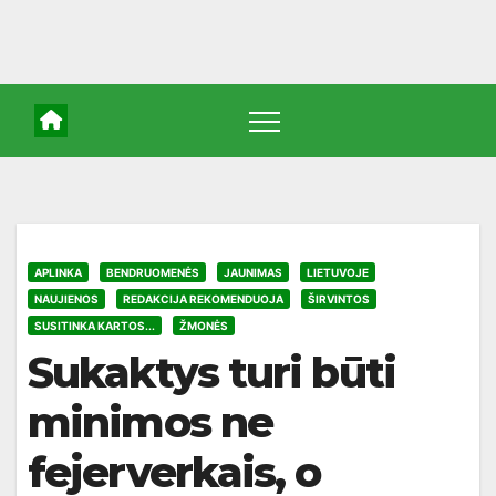
APLINKA
BENDRUOMENĖS
JAUNIMAS
LIETUVOJE
NAUJIENOS
REDAKCIJA REKOMENDUOJA
ŠIRVINTOS
SUSITINKA KARTOS...
ŽMONĖS
Sukaktys turi būti
minimos ne
fejerverkais, o