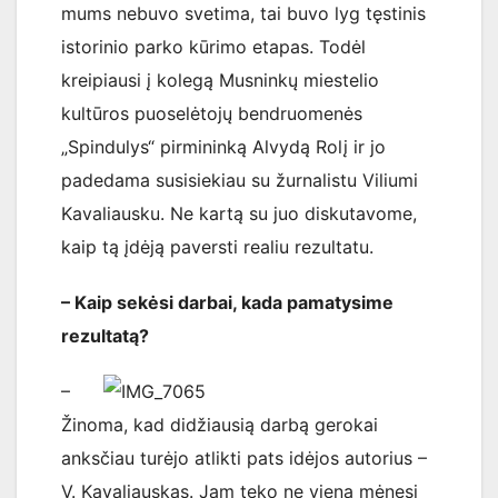
mums nebuvo svetima, tai buvo lyg tęstinis
istorinio parko kūrimo etapas. Todėl
kreipiausi į kolegą Musninkų miestelio
kultūros puoselėtojų bendruomenės
„Spindulys“ pirmininką Alvydą Rolį ir jo
padedama susisiekiau su žurnalistu Viliumi
Kavaliausku. Ne kartą su juo diskutavome,
kaip tą įdėją paversti realiu rezultatu.
– Kaip sekėsi darbai, kada pamatysime
rezultatą?
–
Žinoma, kad didžiausią darbą gerokai
anksčiau turėjo atlikti pats idėjos autorius –
V. Kavaliauskas. Jam teko ne vieną mėnesį