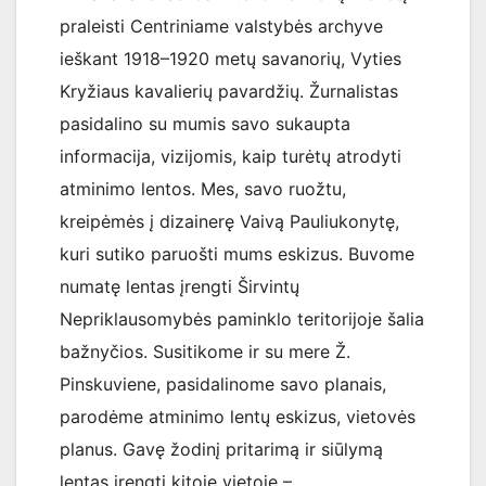
praleisti Centriniame valstybės archyve
ieškant 1918–1920 metų savanorių, Vyties
Kryžiaus kavalierių pavardžių. Žurnalistas
pasidalino su mumis savo sukaupta
informacija, vizijomis, kaip turėtų atrodyti
atminimo lentos. Mes, savo ruožtu,
kreipėmės į dizainerę Vaivą Pauliukonytę,
kuri sutiko paruošti mums eskizus. Buvome
numatę lentas įrengti Širvintų
Nepriklausomybės paminklo teritorijoje šalia
bažnyčios. Susitikome ir su mere Ž.
Pinskuviene, pasidalinome savo planais,
parodėme atminimo lentų eskizus, vietovės
planus. Gavę žodinį pritarimą ir siūlymą
lentas įrengti kitoje vietoje –