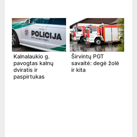
Kalnalaukio g.
Širvintų PGT
pavogtas kalnų
savaitė: degė žolė
dviratis ir
ir kita
paspirtukas