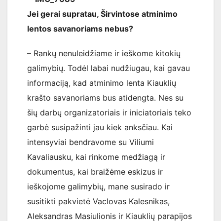
Jei gerai supratau, Širvintose atminimo
lentos savanoriams nebus?
– Rankų nenuleidžiame ir ieškome kitokių
galimybių. Todėl labai nudžiugau, kai gavau
informaciją, kad atminimo lenta Kiauklių
krašto savanoriams bus atidengta. Nes su
šių darbų organizatoriais ir iniciatoriais teko
garbė susipažinti jau kiek anksčiau. Kai
intensyviai bendravome su Viliumi
Kavaliausku, kai rinkome medžiagą ir
dokumentus, kai braižėme eskizus ir
ieškojome galimybių, mane susirado ir
susitikti pakvietė Vaclovas Kalesnikas,
Aleksandras Masiulionis ir Kiauklių parapijos