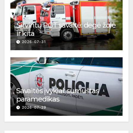
Širvintų PGT savaitė: degė žolė
ir kita
2026-07-31
Savaitės įvykiai: sumuštas
paramedikas
2026-07-29