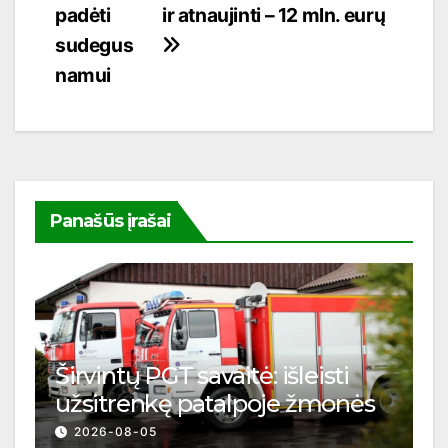
padėti
ir atnaujinti – 12 mln. eurų
įrašų
sudegus
namui
Panašūs įrašai
Širvintų PGT savaitė: išleisti
užsitrenkę patalpoje žmonės
2026-08-05