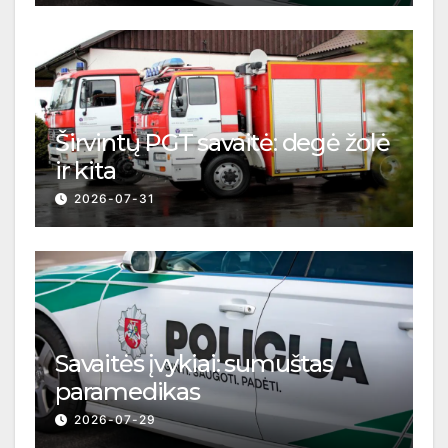
Širvintų PGT savaitė: degė žolė
ir kita
2026-07-31
Savaitės įvykiai: sumuštas
paramedikas
2026-07-29