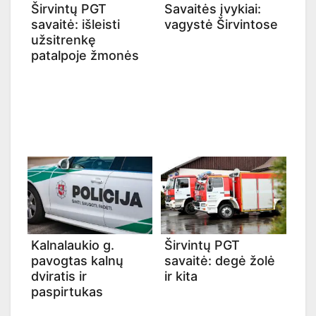
Širvintų PGT
Savaitės įvykiai:
savaitė: išleisti
vagystė Širvintose
užsitrenkę
patalpoje žmonės
Kalnalaukio g.
Širvintų PGT
pavogtas kalnų
savaitė: degė žolė
dviratis ir
ir kita
paspirtukas