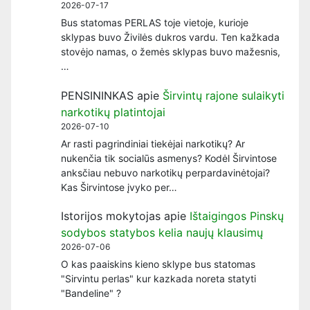
2026-07-17
Bus statomas PERLAS toje vietoje, kurioje
sklypas buvo Živilės dukros vardu. Ten kažkada
stovėjo namas, o žemės sklypas buvo mažesnis,
…
PENSININKAS
apie
Širvintų rajone sulaikyti
narkotikų platintojai
2026-07-10
Ar rasti pagrindiniai tiekėjai narkotikų? Ar
nukenčia tik socialūs asmenys? Kodėl Širvintose
anksčiau nebuvo narkotikų perpardavinėtojai?
Kas Širvintose įvyko per…
Istorijos mokytojas
apie
Ištaigingos Pinskų
sodybos statybos kelia naujų klausimų
2026-07-06
O kas paaiskins kieno sklype bus statomas
"Sirvintu perlas" kur kazkada noreta statyti
"Bandeline" ?