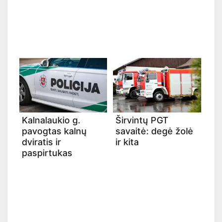
Kalnalaukio g.
Širvintų PGT
pavogtas kalnų
savaitė: degė žolė
dviratis ir
ir kita
paspirtukas