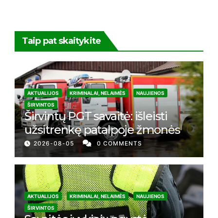
Taip pat skaitykite
AKTUALIJOS
KRIMINALAI, NELAIMĖS
NAUJIENOS
ŠIRVINTOS
Širvintų PGT savaitė: išleisti
užsitrenkę patalpoje žmonės
2026-08-05
0 COMMENTS
AKTUALIJOS
KRIMINALAI, NELAIMĖS
NAUJIENOS
ŠIRVINTOS