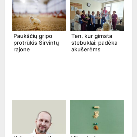
Paukščių gripo
Ten, kur gimsta
protrūkis Širvintų
stebuklai: padėka
rajone
akušerėms