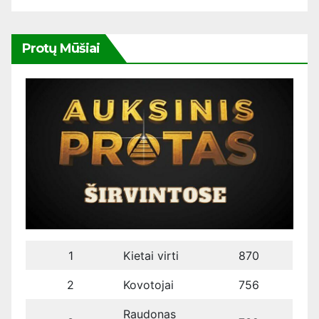
Protų Mūšiai
1
Kietai virti
870
2
Kovotojai
756
Raudonas