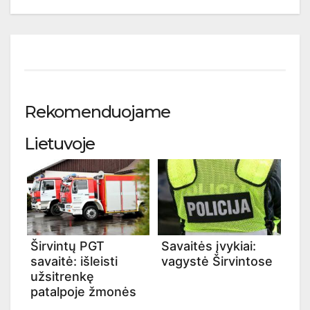
Rekomenduojame
Lietuvoje
Širvintų PGT
Savaitės įvykiai:
savaitė: išleisti
vagystė Širvintose
užsitrenkę
patalpoje žmonės