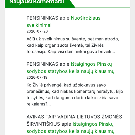
Naujausi Komentarai
PENSININKAS
apie
Nuoširdžiausi
sveikinimai
2026-07-26
Ačiū už sveikinimus su švente, bet man atrodo,
kad kaip organizuota šventė, tai Živilės
fotosesija. Kaip visi dainininkai gavo beveik…
PENSININKAS
apie
Ištaigingos Pinskų
sodybos statybos kelia naujų klausimų
2026-07-19
Ko Živilė privengė, kad užblokavus savo
pranešimus, kad niekas komentarų nerašytų. Bijo
teisybės, kad dauguma darbo laiko skiria savo
reikalams?…
AVINAS TAIP VADINA LIETUVOS ŽMONĖS
ŠIRVINTIŠKIUS
apie
Ištaigingos Pinskų
sodybos statybos kelia naujų klausimų