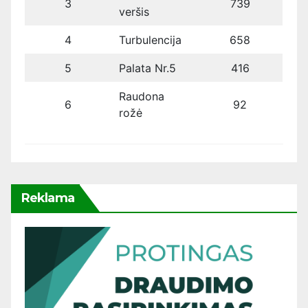
3
739
veršis
4
Turbulencija
658
5
Palata Nr.5
416
Raudona
6
92
rožė
Reklama