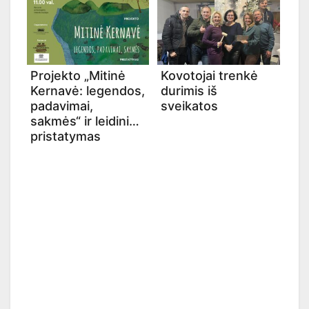
Projekto „Mitinė
Kovotojai trenkė
Kernavė: legendos,
durimis iš
padavimai,
sveikatos
sakmės“ ir leidinio
pristatymas