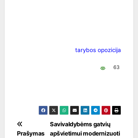
tarybos opozicija
63
Navigacija
Savivaldybėms gatvių
Prašymas
apšvietimui modernizuoti
tarp