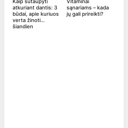
Kaip sutaupyti
Vitaminai
atkuriant dantis: 3
sąnariams – kada
būdai, apie kuriuos
jų gali prireikti?
verta žinoti
šiandien