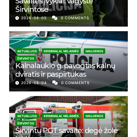
Savaitės įvykiai: vagystė
Širvintose
2026-08-05
0 COMMENTS
AKTUALIJOS
KRIMINALAI, NELAIMĖS
NAUJIENOS
ŠIRVINTOS
Kalnalaukio g. pavogtas kalnų
dviratis ir paspirtukas
2026-08-04
0 COMMENTS
AKTUALIJOS
KRIMINALAI, NELAIMĖS
NAUJIENOS
ŠIRVINTOS
Širvintų PGT savaitė: degė žolė