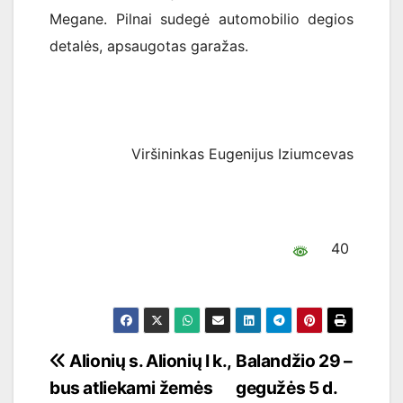
Megane. Pilnai sudegė automobilio degios
detalės, apsaugotas garažas.
Viršininkas Eugenijus Iziumcevas
40
Navigacija
Alionių s. Alionių I k.,
Balandžio 29 –
bus atliekami žemės
gegužės 5 d.
tarp