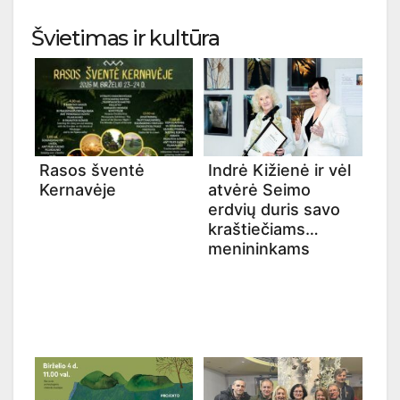
Švietimas ir kultūra
Rasos šventė
Indrė Kižienė ir vėl
Kernavėje
atvėrė Seimo
erdvių duris savo
kraštiečiams
menininkams