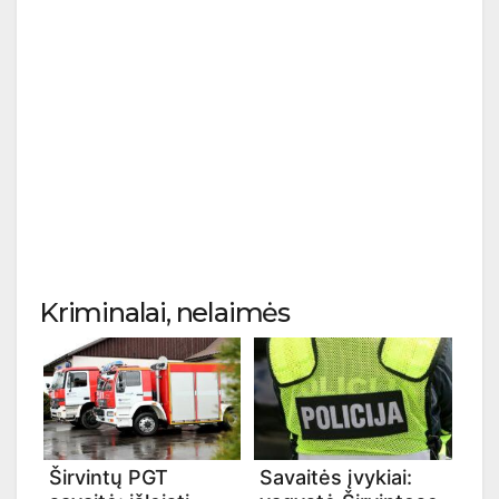
Kriminalai, nelaimės
Širvintų PGT
Savaitės įvykiai: