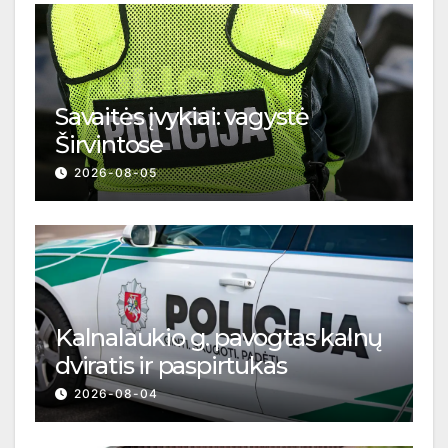
Savaitės įvykiai: vagystė
Širvintose
2026-08-05
Kalnalaukio g. pavogtas kalnų
dviratis ir paspirtukas
2026-08-04