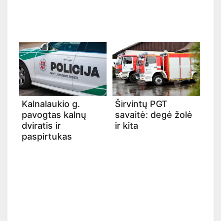
Kalnalaukio g.
Širvintų PGT
pavogtas kalnų
savaitė: degė žolė
dviratis ir
ir kita
paspirtukas