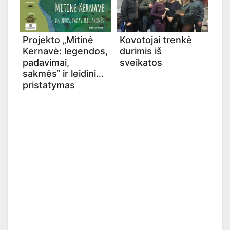
Projekto „Mitinė
Kovotojai trenkė
Kernavė: legendos,
durimis iš
padavimai,
sveikatos
sakmės“ ir leidinio
pristatymas