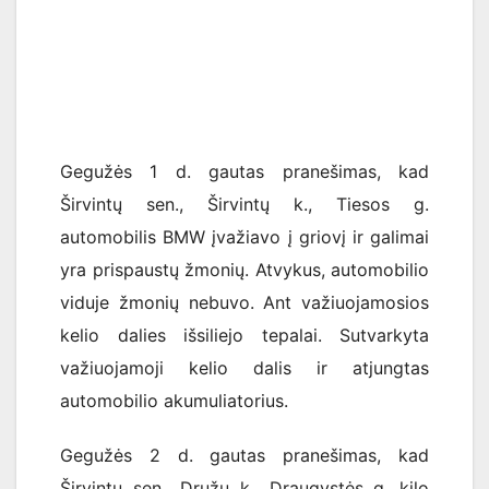
Gegužės 1 d. gautas pranešimas, kad
Širvintų sen., Širvintų k., Tiesos g.
automobilis BMW įvažiavo į griovį ir galimai
yra prispaustų žmonių. Atvykus, automobilio
viduje žmonių nebuvo. Ant važiuojamosios
kelio dalies išsiliejo tepalai. Sutvarkyta
važiuojamoji kelio dalis ir atjungtas
automobilio akumuliatorius.
Gegužės 2 d. gautas pranešimas, kad
Širvintų sen., Družų k., Draugystės g. kilo