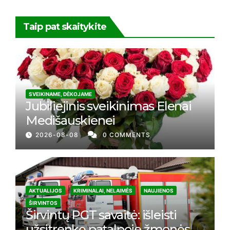
Taip pat skaitykite
SVEIKINAME, DĖKOJAME
Jubiliejinis sveikinimas Elenai
Medišauskienei
2026-08-08
0 COMMENTS
AKTUALIJOS
KRIMINALAI, NELAIMĖS
NAUJIENOS
ŠIRVINTOS
Širvintų PGT savaitė: išleisti
užsitrenkę patalpoje žmonės