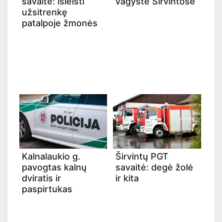
savaitė: išleisti
vagystė Širvintose
užsitrenkę
patalpoje žmonės
Kalnalaukio g.
Širvintų PGT
pavogtas kalnų
savaitė: degė žolė
dviratis ir
ir kita
paspirtukas