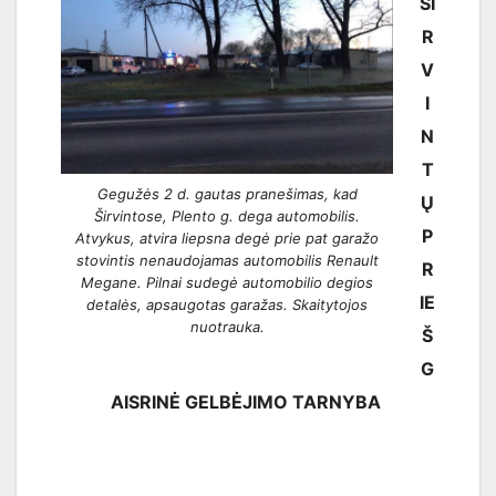
ŠI
R
V
I
N
T
Gegužės 2 d. gautas pranešimas, kad
Ų
Širvintose, Plento g. dega automobilis.
P
Atvykus, atvira liepsna degė prie pat garažo
stovintis nenaudojamas automobilis Renault
R
Megane. Pilnai sudegė automobilio degios
IE
detalės, apsaugotas garažas. Skaitytojos
nuotrauka.
Š
G
AISRINĖ GELBĖJIMO TARNYBA