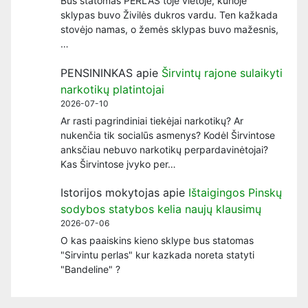
Bus statomas PERLAS toje vietoje, kurioje
sklypas buvo Živilės dukros vardu. Ten kažkada
stovėjo namas, o žemės sklypas buvo mažesnis,
…
PENSININKAS
apie
Širvintų rajone sulaikyti
narkotikų platintojai
2026-07-10
Ar rasti pagrindiniai tiekėjai narkotikų? Ar
nukenčia tik socialūs asmenys? Kodėl Širvintose
anksčiau nebuvo narkotikų perpardavinėtojai?
Kas Širvintose įvyko per…
Istorijos mokytojas
apie
Ištaigingos Pinskų
sodybos statybos kelia naujų klausimų
2026-07-06
O kas paaiskins kieno sklype bus statomas
"Sirvintu perlas" kur kazkada noreta statyti
"Bandeline" ?