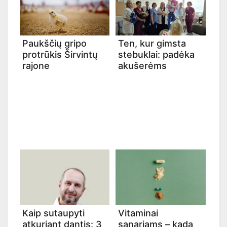
Paukščių gripo
Ten, kur gimsta
protrūkis Širvintų
stebuklai: padėka
rajone
akušerėms
Kaip sutaupyti
Vitaminai
atkuriant dantis: 3
sąnariams – kada