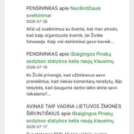
PENSININKAS
apie
Nuoširdžiausi
sveikinimai
2026-07-26
Ačiū už sveikinimus su švente, bet man atrodo,
kad kaip organizuota šventė, tai Živilės
fotosesija. Kaip visi dainininkai gavo beveik…
PENSININKAS
apie
Ištaigingos Pinskų
sodybos statybos kelia naujų klausimų
2026-07-19
Ko Živilė privengė, kad užblokavus savo
pranešimus, kad niekas komentarų nerašytų. Bijo
teisybės, kad dauguma darbo laiko skiria savo
reikalams?…
AVINAS TAIP VADINA LIETUVOS ŽMONĖS
ŠIRVINTIŠKIUS
apie
Ištaigingos Pinskų
sodybos statybos kelia naujų klausimų
2026-07-17