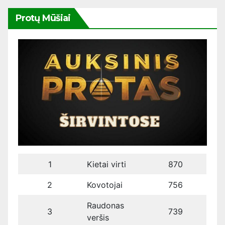
Protų Mūšiai
1
Kietai virti
870
2
Kovotojai
756
Raudonas
3
739
veršis