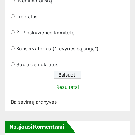
"Nemuno aušrą"
Liberalus
Ž. Pinskuvienės komitetą
Konservatorius ("Tėvynės sąjungą")
Socialdemokratus
Rezultatai
Balsavimų archyvas
Naujausi Komentarai