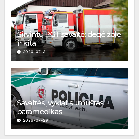
Širvintų PGT savaitė: degė žolė
ir kita
2026-07-31
Savaitės įvykiai: sumuštas
paramedikas
2026-07-29