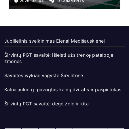
2026-08-04
0 COMMENTS
Jubiliejinis sveikinimas Elenai Medišauskienei
Širvintų PGT savaitė: išleisti užsitrenkę patalpoje
žmonės
Savaitės įvykiai: vagystė Širvintose
Kalnalaukio g. pavogtas kalnų dviratis ir paspirtukas
Širvintų PGT savaitė: degė žolė ir kita