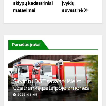
sklypų kadastriniai
įvykių
įrašų
matavimai
suvestinė
Panašūs įrašai
Širvintų PGT savaitė: išleisti
užsitrenkę patalpoje žmonės
2026-08-05