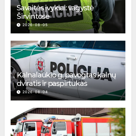
Savaitės įvykiai: vagystė
Širvintose
2026-08-05
Kalnalaukio g. pavogtas kalnų
dviratis ir paspirtukas
2026-08-04