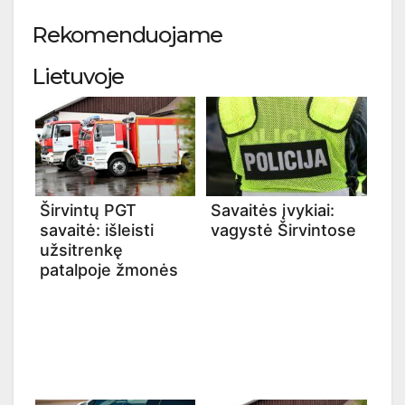
Rekomenduojame
Lietuvoje
Širvintų PGT
Savaitės įvykiai:
savaitė: išleisti
vagystė Širvintose
užsitrenkę
patalpoje žmonės