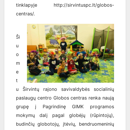
tinklapyje http://sirvintuspc.lt/globos-
centras/.
Ši
u
o
m
e
t
u Širvintų rajono savivaldybės socialinių
paslaugų centro Globos centras renka naują
grupę į Pagrindinę GIMK programos
mokymų dalį pagal globėjų (rūpintojų),
budinčių globotojų, įtėvių, bendruomeninių