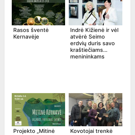
Rasos šventė
Indrė Kižienė ir vėl
Kernavėje
atvėrė Seimo
erdvių duris savo
kraštiečiams
menininkams
Projekto „Mitinė
Kovotojai trenkė