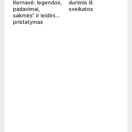
Kernavė: legendos,
durimis iš
padavimai,
sveikatos
sakmės“ ir leidinio
pristatymas