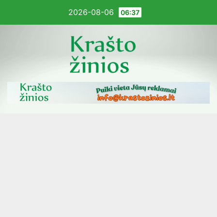
Pereiti
2026-08-06
06:37
į
turinį