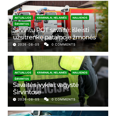
AKTUALIJOS
KRIMINALAI, NELAIMĖS
NAUJIENOS
ŠIRVINTOS
Širvintų PGT savaitė: išleisti
užsitrenkę patalpoje žmonės
2026-08-05
0 COMMENTS
AKTUALIJOS
KRIMINALAI, NELAIMĖS
NAUJIENOS
ŠIRVINTOS
Savaitės įvykiai: vagystė
Širvintose
2026-08-05
0 COMMENTS