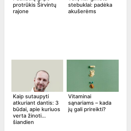
protrūkis Širvintų
stebuklai: padėka
rajone
akušerėms
Kaip sutaupyti
Vitaminai
atkuriant dantis: 3
sąnariams – kada
būdai, apie kuriuos
jų gali prireikti?
verta žinoti
šiandien