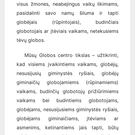
visus žmones, neabejingus vaikų likimams,
pasidalinti savo namų šiluma ir tapti
globėjais (rūpintojais), budinčiais
globotojais ar įtėviais vaikams, netekusiems
tėvų globos.
Mūsų Globos centro tikslas – užtikrinti,
kad visiems įvaikintiems vaikams, globėjų,
nesusijusių giminystės ryšiais, globėjų
giminaičių globojamiems (rūpinamiems)
vaikams, budinčių globotojų prižiūrimiems
vaikams bei budintiems globotojams,
globėjams, nesusijusiems giminystės ryšiais,
globėjams giminaičiams, įtėviams ar
asmenims, ketinantiems jais tapti, būtų