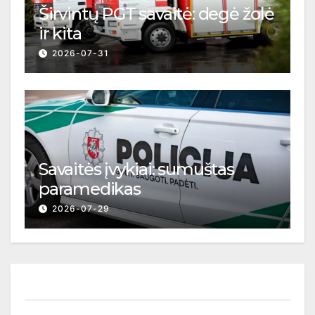
Širvintų PGT savaitė: degė žolė
ir kita
2026-07-31
Savaitės įvykiai: sumuštas
paramedikas
2026-07-29