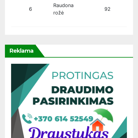
Raudona
6
92
rožė
Reklama