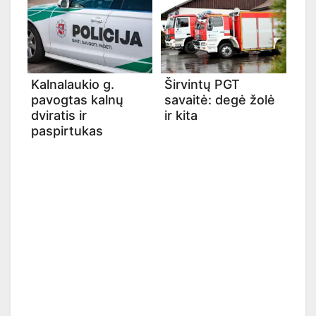
Kalnalaukio g.
Širvintų PGT
pavogtas kalnų
savaitė: degė žolė
dviratis ir
ir kita
paspirtukas