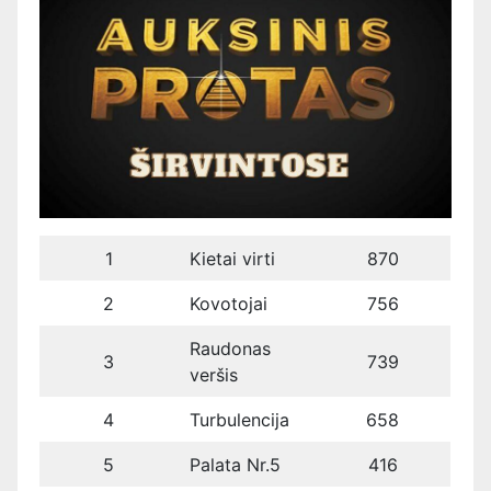
1
Kietai virti
870
2
Kovotojai
756
Raudonas
3
739
veršis
4
Turbulencija
658
5
Palata Nr.5
416