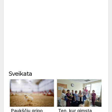
Sveikata
Paukščių gripo
Ten, kur gimsta