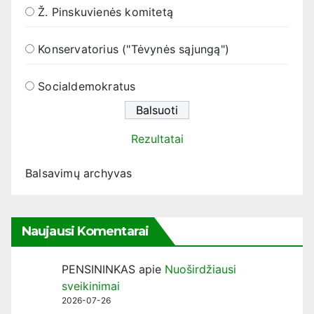
Ž. Pinskuvienės komitetą
Konservatorius ("Tėvynės sąjungą")
Socialdemokratus
Rezultatai
Balsavimų archyvas
Naujausi Komentarai
PENSININKAS
apie
Nuoširdžiausi
sveikinimai
2026-07-26