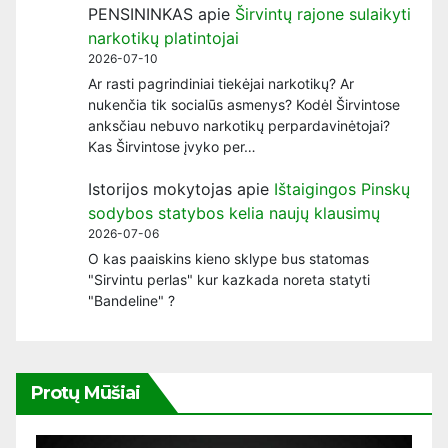
PENSININKAS
apie
Širvintų rajone sulaikyti
narkotikų platintojai
2026-07-10
Ar rasti pagrindiniai tiekėjai narkotikų? Ar
nukenčia tik socialūs asmenys? Kodėl Širvintose
anksčiau nebuvo narkotikų perpardavinėtojai?
Kas Širvintose įvyko per…
Istorijos mokytojas
apie
Ištaigingos Pinskų
sodybos statybos kelia naujų klausimų
2026-07-06
O kas paaiskins kieno sklype bus statomas
"Sirvintu perlas" kur kazkada noreta statyti
"Bandeline" ?
Protų Mūšiai