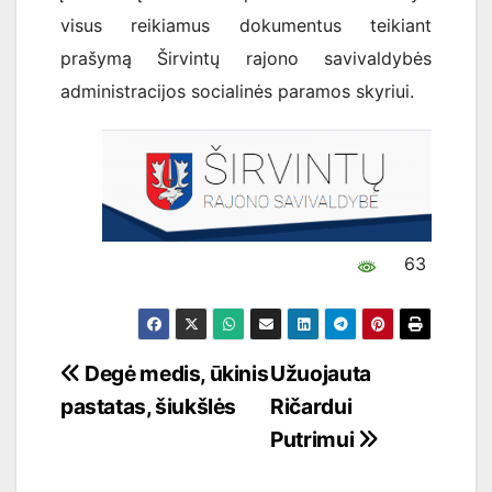
visus reikiamus dokumentus teikiant
prašymą Širvintų rajono savivaldybės
administracijos socialinės paramos skyriui.
63
Navigacija
Degė medis, ūkinis
Užuojauta
pastatas, šiukšlės
Ričardui
tarp
Putrimui
įrašų