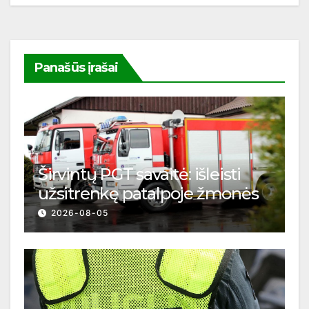
Panašūs įrašai
Širvintų PGT savaitė: išleisti
užsitrenkę patalpoje žmonės
2026-08-05