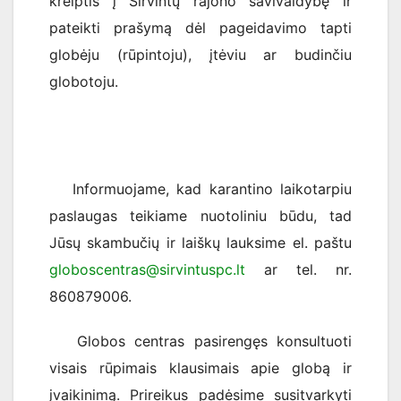
kreiptis į Širvintų rajono savivaldybę ir
pateikti prašymą dėl pageidavimo tapti
globėju (rūpintoju), įtėviu ar budinčiu
globotoju.
Informuojame, kad karantino laikotarpiu
paslaugas teikiame nuotoliniu būdu, tad
Jūsų skambučių ir laiškų lauksime el. paštu
globoscentras@sirvintuspc.lt
ar tel. nr.
860879006.
Globos centras pasirengęs konsultuoti
visais rūpimais klausimais apie globą ir
įvaikinimą. Prireikus padėsime susitvarkyti