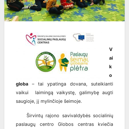
V
ai
k
o
globa
– tai ypatinga dovana, suteikianti
vaikui laimingą vaikystę, galimybę augti
saugioje, jį mylinčioje šeimoje.
Širvintų rajono savivaldybės socialinių
paslaugų centro Globos centras kviečia