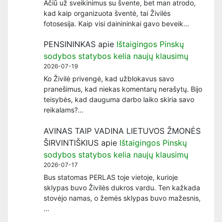
Ačiū už sveikinimus su švente, bet man atrodo,
kad kaip organizuota šventė, tai Živilės
fotosesija. Kaip visi dainininkai gavo beveik…
PENSININKAS
apie
Ištaigingos Pinskų
sodybos statybos kelia naujų klausimų
2026-07-19
Ko Živilė privengė, kad užblokavus savo
pranešimus, kad niekas komentarų nerašytų. Bijo
teisybės, kad dauguma darbo laiko skiria savo
reikalams?…
AVINAS TAIP VADINA LIETUVOS ŽMONĖS
ŠIRVINTIŠKIUS
apie
Ištaigingos Pinskų
sodybos statybos kelia naujų klausimų
2026-07-17
Bus statomas PERLAS toje vietoje, kurioje
sklypas buvo Živilės dukros vardu. Ten kažkada
stovėjo namas, o žemės sklypas buvo mažesnis,
…