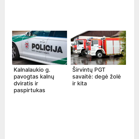
Kalnalaukio g.
Širvintų PGT
pavogtas kalnų
savaitė: degė žolė
dviratis ir
ir kita
paspirtukas