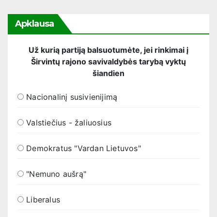
Apklausa
Už kurią partiją balsuotumėte, jei rinkimai į
Širvintų rajono savivaldybės tarybą vyktų
šiandien
Nacionalinį susivienijimą
Valstiečius - žaliuosius
Demokratus "Vardan Lietuvos"
"Nemuno aušrą"
Liberalus