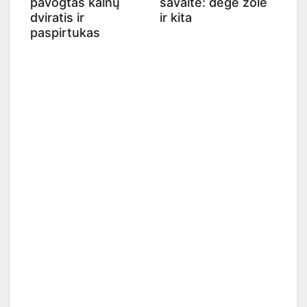
pavogtas kalnų
savaitė: degė žolė
dviratis ir
ir kita
paspirtukas