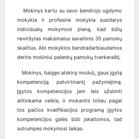
Mokinys kartu su savo bendrojo ugdymo
mokykla ir profesine mokykla susidarys
individualų mokymosi planą, kad būtų
neviršytas maksimalus savaitinis 35 pamokų
skaičius. Abi mokyklos bendradarbiaudamos
derins mokiniui palankų pamokų tvarkaraštį.
Mokinys, baigęs atskirą modulį, gaus įgytą
kompetenciją patvirtinantį pažymėjimą.
Įgytos kompetencijos jam leis užsiimti
atitinkama veikla, o mokantis toliau pagal
tos pačios kvalifikacijos programą įgytos
kompetencijos galės būti įskaitomos, tad
sutrumpės mokymosi laikas.