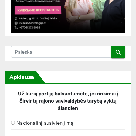
Apklausa
Už kurią partiją balsuotumėte, jei rinkimai į
Širvintų rajono savivaldybės tarybą vyktų
šiandien
Nacionalinį susivienijimą