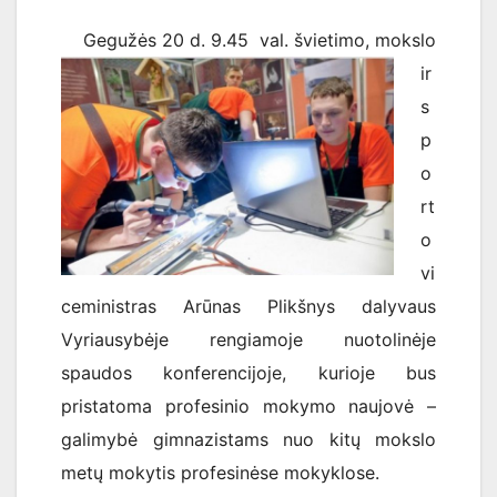
Gegužės 20 d. 9.45 val. švietimo, mokslo
ir
s
p
o
rt
o
vi
ceministras Arūnas Plikšnys dalyvaus
Vyriausybėje rengiamoje nuotolinėje
spaudos konferencijoje, kurioje bus
pristatoma profesinio mokymo naujovė –
galimybė gimnazistams nuo kitų mokslo
metų mokytis profesinėse mokyklose.