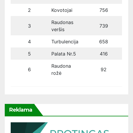
2
Kovotojai
756
Raudonas
3
739
veršis
4
Turbulencija
658
5
Palata Nr.5
416
Raudona
6
92
rožė
Reklama