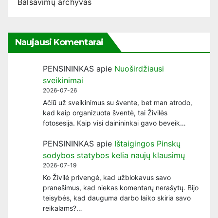
Balsavimų archyvas
Naujausi Komentarai
PENSININKAS
apie
Nuoširdžiausi
sveikinimai
2026-07-26
Ačiū už sveikinimus su švente, bet man atrodo,
kad kaip organizuota šventė, tai Živilės
fotosesija. Kaip visi dainininkai gavo beveik…
PENSININKAS
apie
Ištaigingos Pinskų
sodybos statybos kelia naujų klausimų
2026-07-19
Ko Živilė privengė, kad užblokavus savo
pranešimus, kad niekas komentarų nerašytų. Bijo
teisybės, kad dauguma darbo laiko skiria savo
reikalams?…