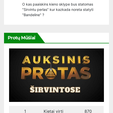
O kas paaiskins kieno sklype bus statomas
"Sirvintu perlas" kur kazkada noreta statyti
"Bandeline" ?
Protų Mūšiai
1
Kietai virti
870