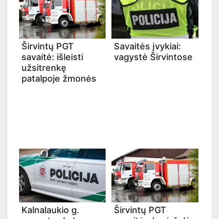
Širvintų PGT
Savaitės įvykiai:
savaitė: išleisti
vagystė Širvintose
užsitrenkę
patalpoje žmonės
Kalnalaukio g.
Širvintų PGT