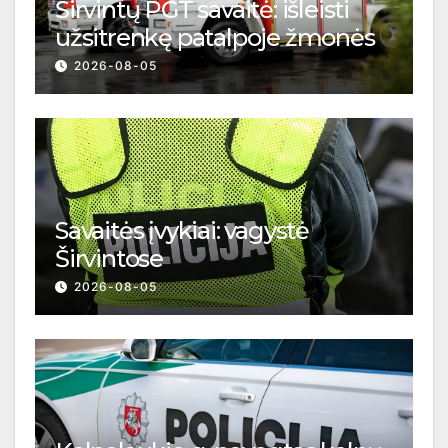
Širvintų PGT savaitė: išleisti
užsitrenkę patalpoje žmonės
2026-08-05
Savaitės įvykiai: vagystė
Širvintose
2026-08-05