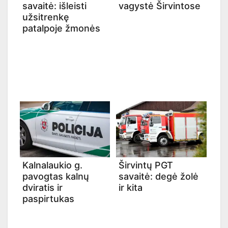
savaitė: išleisti
vagystė Širvintose
užsitrenkę
patalpoje žmonės
Kalnalaukio g.
Širvintų PGT
pavogtas kalnų
savaitė: degė žolė
dviratis ir
ir kita
paspirtukas