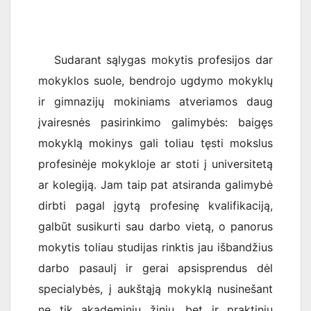
Sudarant sąlygas mokytis profesijos dar
mokyklos suole, bendrojo ugdymo mokyklų
ir gimnazijų mokiniams atveriamos daug
įvairesnės pasirinkimo galimybės: baigęs
mokyklą mokinys gali toliau tęsti mokslus
profesinėje mokykloje ar stoti į universitetą
ar kolegiją. Jam taip pat atsiranda galimybė
dirbti pagal įgytą profesinę kvalifikaciją,
galbūt susikurti sau darbo vietą, o panorus
mokytis toliau studijas rinktis jau išbandžius
darbo pasaulį ir gerai apsisprendus dėl
specialybės, į aukštąją mokyklą nusinešant
ne tik akademinių žinių, bet ir praktinių