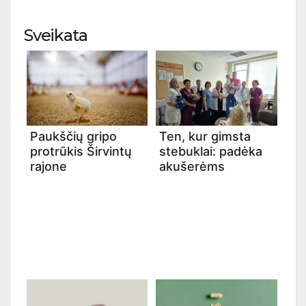
Sveikata
Paukščių gripo
Ten, kur gimsta
protrūkis Širvintų
stebuklai: padėka
rajone
akušerėms