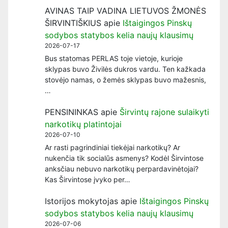
AVINAS TAIP VADINA LIETUVOS ŽMONĖS
ŠIRVINTIŠKIUS
apie
Ištaigingos Pinskų
sodybos statybos kelia naujų klausimų
2026-07-17
Bus statomas PERLAS toje vietoje, kurioje
sklypas buvo Živilės dukros vardu. Ten kažkada
stovėjo namas, o žemės sklypas buvo mažesnis,
…
PENSININKAS
apie
Širvintų rajone sulaikyti
narkotikų platintojai
2026-07-10
Ar rasti pagrindiniai tiekėjai narkotikų? Ar
nukenčia tik socialūs asmenys? Kodėl Širvintose
anksčiau nebuvo narkotikų perpardavinėtojai?
Kas Širvintose įvyko per…
Istorijos mokytojas
apie
Ištaigingos Pinskų
sodybos statybos kelia naujų klausimų
2026-07-06