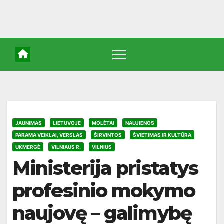
JAUNIMAS
LIETUVOJE
MOLĖTAI
NAUJIENOS
PARAMA VEIKLAI, VERSLAS
ŠIRVINTOS
ŠVIETIMAS IR KULTŪRA
UKMERGĖ
VILNIAUS R.
VILNIUS
Ministerija pristatys
profesinio mokymo
naujovę – galimybę