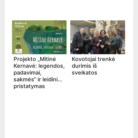
Projekto „Mitinė
Kovotojai trenkė
Kernavė: legendos,
durimis iš
padavimai,
sveikatos
sakmės“ ir leidinio
pristatymas