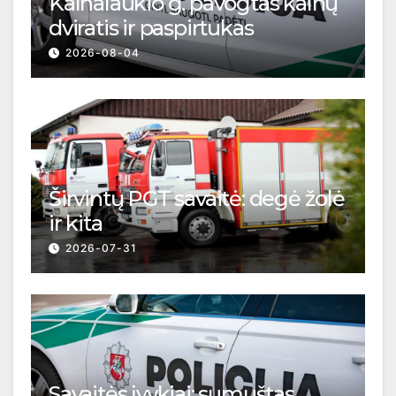
Kalnalaukio g. pavogtas kalnų
dviratis ir paspirtukas
2026-08-04
Širvintų PGT savaitė: degė žolė
ir kita
2026-07-31
Savaitės įvykiai: sumuštas