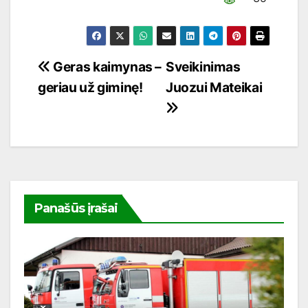
Navigacija
Geras kaimynas –
Sveikinimas
geriau už giminę!
Juozui Mateikai
tarp
įrašų
Panašūs įrašai