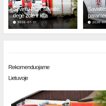
Širvintų PGT savaitė:
Savaitės
degė žolė ir kita
parame
2026-07-31
2026-07
Rekomenduojame
Lietuvoje