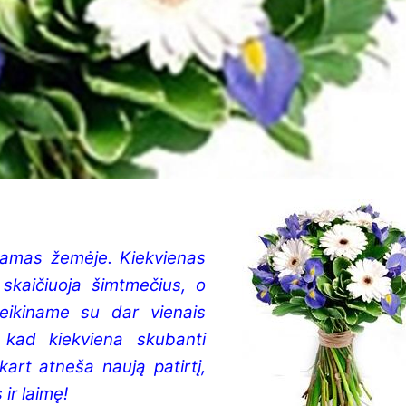
amas žemėje. Kiekvienas
 skaičiuoja šimtmečius, o
eikiname su dar vienais
, kad kiekviena skubanti
art atneša naują patirtį,
 ir laimę!