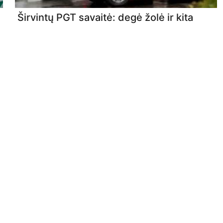
Širvintų PGT savaitė: degė žolė ir kita