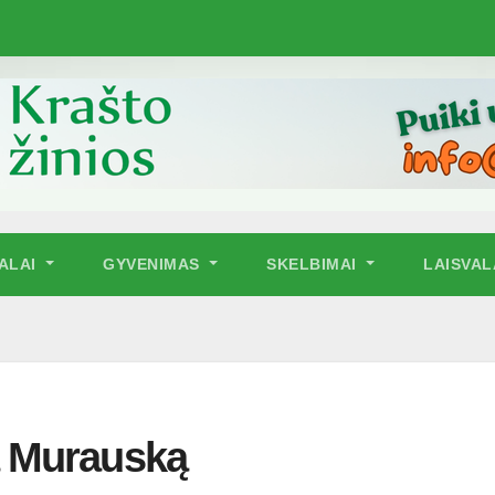
NALAI
GYVENIMAS
SKELBIMAI
LAISVAL
 Murauską