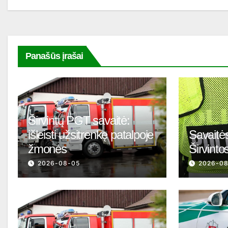
įrašų
Panašūs įrašai
Širvintų PGT savaitė:
išleisti užsitrenkę patalpoje
Savaitės
žmonės
Širvinto
2026-08-05
2026-0