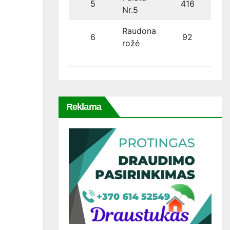
5
416
Nr.5
Raudona
6
92
rožė
Reklama