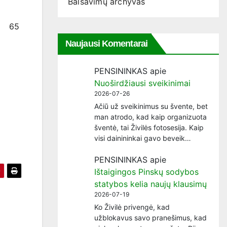
Balsavimų archyvas
65
Naujausi Komentarai
PENSININKAS
apie
Nuoširdžiausi sveikinimai
2026-07-26
Ačiū už sveikinimus su švente, bet
man atrodo, kad kaip organizuota
šventė, tai Živilės fotosesija. Kaip
visi dainininkai gavo beveik…
PENSININKAS
apie
Ištaigingos Pinskų sodybos
statybos kelia naujų klausimų
2026-07-19
Ko Živilė privengė, kad
užblokavus savo pranešimus, kad