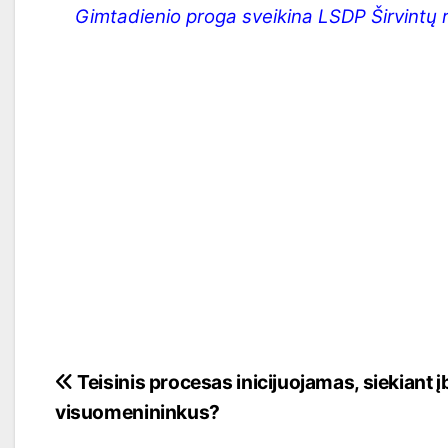
Gimtadienio proga sveikina LSDP Širvintų ra
Navigacija
Teisinis procesas inicijuojamas, siekiant į
visuomenininkus?
tarp