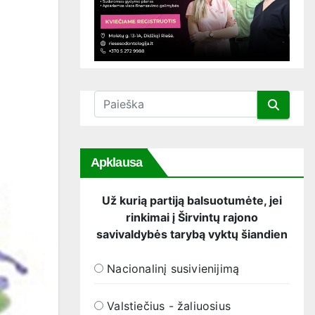
Apklausa
Už kurią partiją balsuotumėte, jei
rinkimai į Širvintų rajono
savivaldybės tarybą vyktų šiandien
Nacionalinį susivienijimą
Valstiečius - žaliuosius