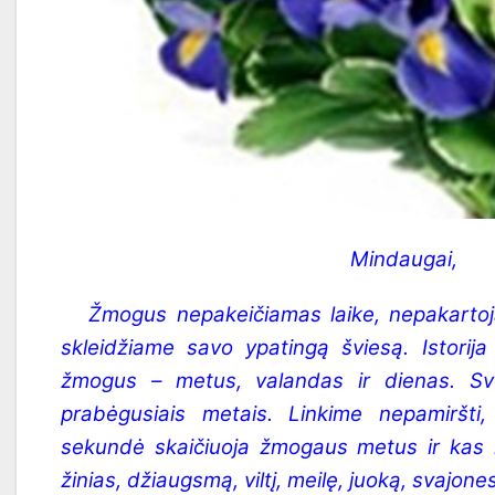
Mindaugai,
Žmogus nepakeičiamas laike, nepakartoj
skleidžiame savo ypatingą šviesą. Istorija
žmogus – metus, valandas ir dienas. Sv
prabėgusiais metais. Linkime nepamiršti
sekundė skaičiuoja žmogaus metus ir kas k
žinias, džiaugsmą, viltį, meilę, juoką, svajones