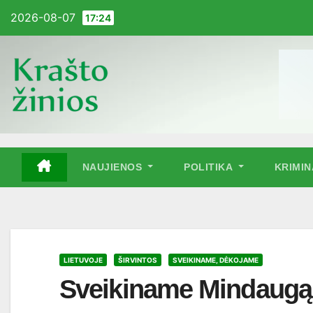
Pereiti
2026-08-07
17:24
į
turinį
NAUJIENOS
POLITIKA
KRIMI
LIETUVOJE
ŠIRVINTOS
SVEIKINAME, DĖKOJAME
Sveikiname Mindaugą