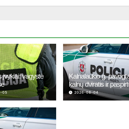
 įvykiai: vagystė
Kalnalaukio g. pavogt
se
kalnų dviratis ir paspir
8-05
2026-08-04