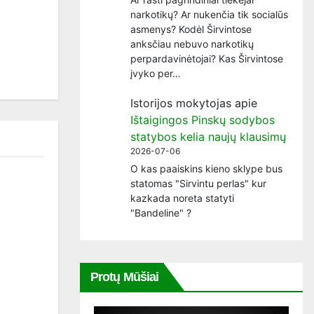
narkotikų? Ar nukenčia tik socialūs
asmenys? Kodėl Širvintose
anksčiau nebuvo narkotikų
perpardavinėtojai? Kas Širvintose
įvyko per…
Istorijos mokytojas
apie
Ištaigingos Pinskų sodybos
statybos kelia naujų klausimų
2026-07-06
O kas paaiskins kieno sklype bus
statomas "Sirvintu perlas" kur
kazkada noreta statyti
"Bandeline" ?
Protų Mūšiai