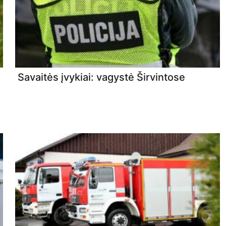
Savaitės įvykiai: vagystė Širvintose