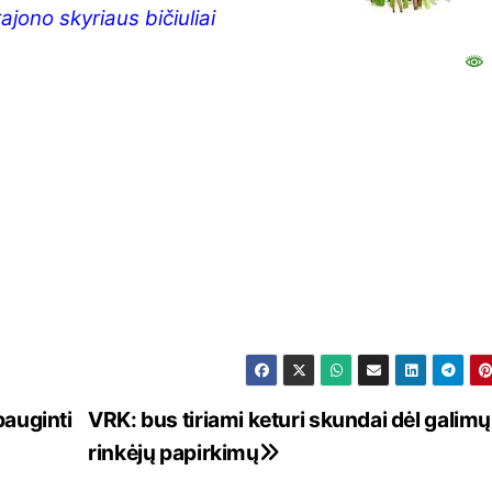
jono skyriaus bičiuliai
bauginti
VRK: bus tiriami keturi skundai dėl galimų
rinkėjų papirkimų