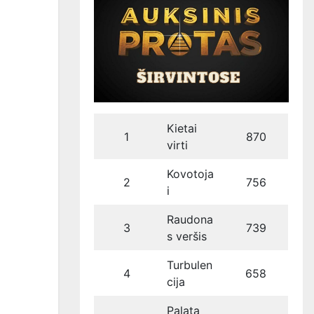
Kietai
1
870
virti
Kovotoja
2
756
i
Raudona
3
739
s veršis
Turbulen
4
658
cija
Palata