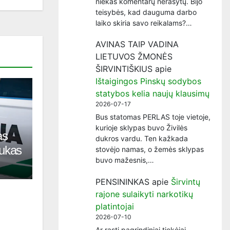
niekas komentarų nerašytų. Bijo
teisybės, kad dauguma darbo
laiko skiria savo reikalams?…
AVINAS TAIP VADINA
LIETUVOS ŽMONĖS
ŠIRVINTIŠKIUS
apie
Ištaigingos Pinskų sodybos
statybos kelia naujų klausimų
2026-07-17
Bus statomas PERLAS toje vietoje,
kurioje sklypas buvo Živilės
as
dukros vardu. Ten kažkada
tukas
stovėjo namas, o žemės sklypas
buvo mažesnis,…
PENSININKAS
apie
Širvintų
rajone sulaikyti narkotikų
platintojai
2026-07-10
Ar rasti pagrindiniai tiekėjai