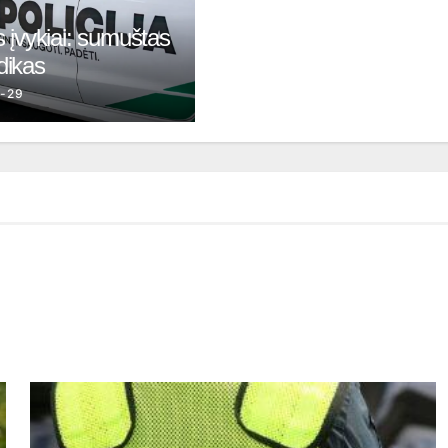
 įvykiai: sumuštas
dikas
-29