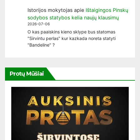
Istorijos mokytojas
apie
Ištaigingos Pinskų
sodybos statybos kelia naujų klausimų
2026-07-06
O kas paaiskins kieno sklype bus statomas
"Sirvintu perlas" kur kazkada noreta statyti
"Bandeline" ?
Protų Mūšiai