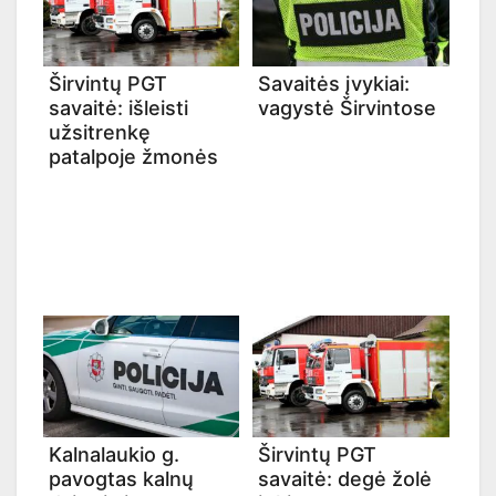
Širvintų PGT
Savaitės įvykiai:
savaitė: išleisti
vagystė Širvintose
užsitrenkę
patalpoje žmonės
Kalnalaukio g.
Širvintų PGT
pavogtas kalnų
savaitė: degė žolė