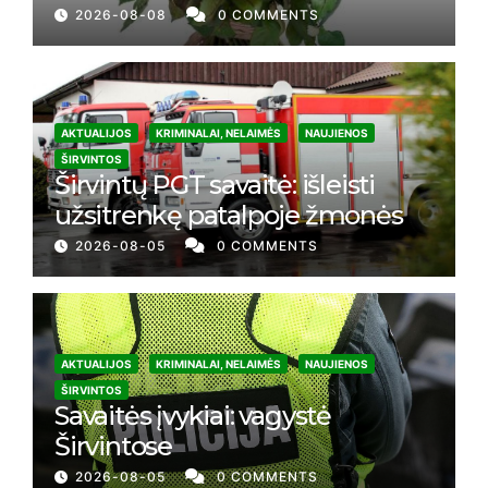
2026-08-08
0 COMMENTS
AKTUALIJOS
KRIMINALAI, NELAIMĖS
NAUJIENOS
ŠIRVINTOS
Širvintų PGT savaitė: išleisti
užsitrenkę patalpoje žmonės
2026-08-05
0 COMMENTS
AKTUALIJOS
KRIMINALAI, NELAIMĖS
NAUJIENOS
ŠIRVINTOS
Savaitės įvykiai: vagystė
Širvintose
2026-08-05
0 COMMENTS