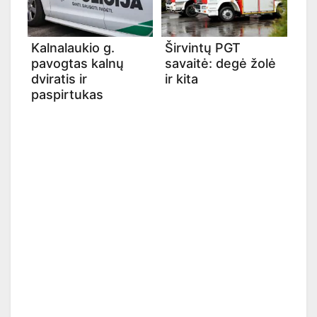
Kalnalaukio g.
Širvintų PGT
pavogtas kalnų
savaitė: degė žolė
dviratis ir
ir kita
paspirtukas