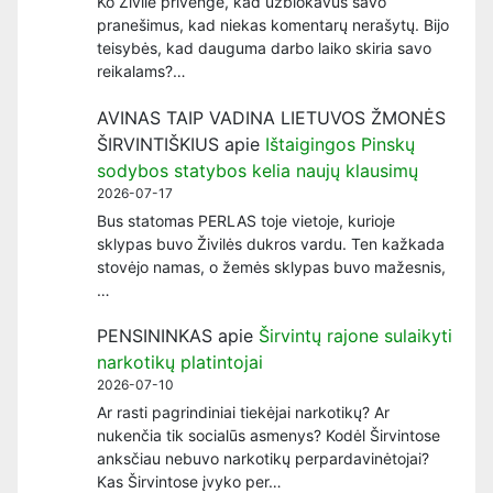
Ko Živilė privengė, kad užblokavus savo
pranešimus, kad niekas komentarų nerašytų. Bijo
teisybės, kad dauguma darbo laiko skiria savo
reikalams?…
AVINAS TAIP VADINA LIETUVOS ŽMONĖS
ŠIRVINTIŠKIUS
apie
Ištaigingos Pinskų
sodybos statybos kelia naujų klausimų
2026-07-17
Bus statomas PERLAS toje vietoje, kurioje
sklypas buvo Živilės dukros vardu. Ten kažkada
stovėjo namas, o žemės sklypas buvo mažesnis,
…
PENSININKAS
apie
Širvintų rajone sulaikyti
narkotikų platintojai
2026-07-10
Ar rasti pagrindiniai tiekėjai narkotikų? Ar
nukenčia tik socialūs asmenys? Kodėl Širvintose
anksčiau nebuvo narkotikų perpardavinėtojai?
Kas Širvintose įvyko per…