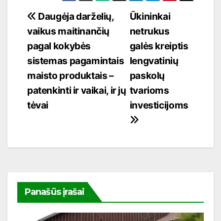
Navigacija
Daugėja darželių,
Ūkininkai
vaikus maitinančių
netrukus
tarp
pagal kokybės
galės kreiptis
įrašų
sistemas pagamintais
lengvatinių
maisto produktais –
paskolų
patenkinti ir vaikai, ir jų
tvarioms
tėvai
investicijoms
Panašūs įrašai