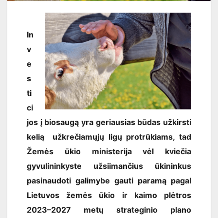
In
v
e
s
ti
ci
jos į biosaugą yra geriausias būdas užkirsti
kelią užkrečiamųjų ligų protrūkiams, tad
Žemės ūkio ministerija vėl kviečia
gyvulininkyste užsiimančius ūkininkus
pasinaudoti galimybe gauti paramą pagal
Lietuvos žemės ūkio ir kaimo plėtros
2023–2027 metų strateginio plano