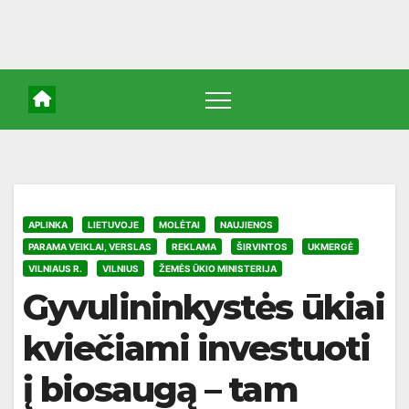
APLINKA
LIETUVOJE
MOLĖTAI
NAUJIENOS
PARAMA VEIKLAI, VERSLAS
REKLAMA
ŠIRVINTOS
UKMERGĖ
VILNIAUS R.
VILNIUS
ŽEMĖS ŪKIO MINISTERIJA
Gyvulininkystės ūkiai
kviečiami investuoti
į biosaugą – tam