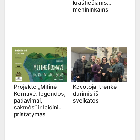
kraštiečiams
menininkams
Projekto „Mitinė
Kovotojai trenkė
Kernavė: legendos,
durimis iš
padavimai,
sveikatos
sakmės“ ir leidinio
pristatymas