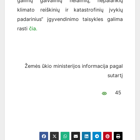
galimų gaivalinių nelaimių, nepalankių
klimato reiškinių ir katastrofinių įvykių
padarinius“ įgyvendinimo taisykles galima
rasti
čia.
Žemės ūkio ministerijos informacija pagal
sutartį
45