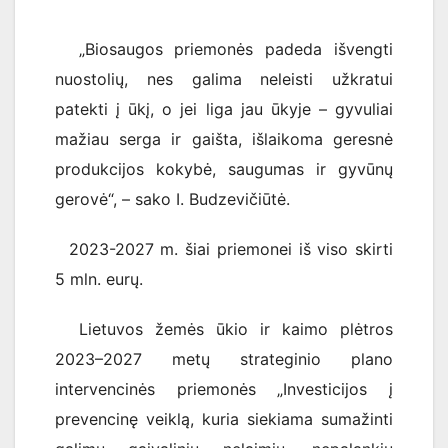
„Biosaugos priemonės padeda išvengti
nuostolių, nes galima neleisti užkratui
patekti į ūkį, o jei liga jau ūkyje – gyvuliai
mažiau serga ir gaišta, išlaikoma geresnė
produkcijos kokybė, saugumas ir gyvūnų
gerovė“, – sako I. Budzevičiūtė.
2023-2027 m. šiai priemonei iš viso skirti
5 mln. eurų.
Lietuvos žemės ūkio ir kaimo plėtros
2023–2027 metų strateginio plano
intervencinės priemonės „Investicijos į
prevencinę veiklą, kuria siekiama sumažinti