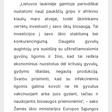
„Lietuvos laukinėje gamtoje periodiškai
nustatomi nauji paukščių gripo ir afrikinio
kiaulių maro atvejai, todėl ūkininkams
vertėtų investuoti į savo ūkių biosaugą. Tai
investicijos į savo ūkio stabilumą bei
konkurencingumą. Daugelis gyvulių
augintojų yra susidūrę su užkrečiamosiomis
gyvūnų ligomis ir žino, kad tai reiškia
ekonominius nuostolius dėl kritusių gyvulių,
gydymo išlaidas, negautą produkciją.
Svarbu prisiminti, kad su infekcinėmis
ligomis galima kovoti ne tik gyvulius
vakcinuojant arba juos gydant, tačiau ir
naudojantis biosaugos priemonėmis“, – sako
Žemės ūkio ministerijos Europos Sąjungos