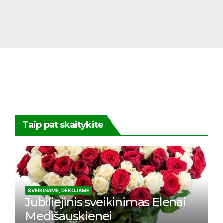
Taip pat skaitykite
SVEIKINAME, DĖKOJAME
Jubiliejinis sveikinimas Elenai
Medišauskienei