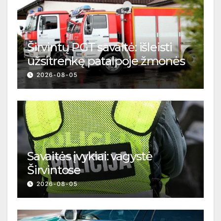
Širvintų PGT savaitė: išleisti
užsitrenkę patalpoje žmonės
2026-08-05
Savaitės įvykiai: vagystė
Širvintose
2026-08-05