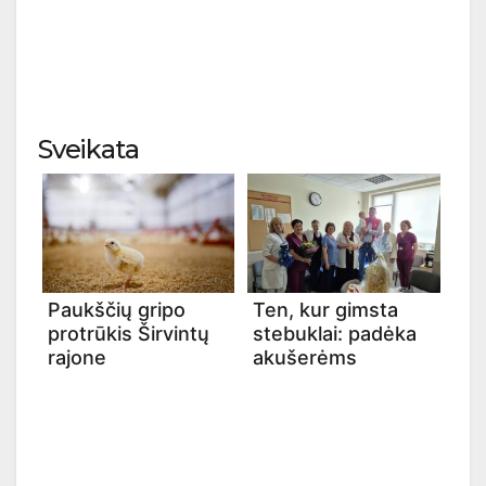
Sveikata
Paukščių gripo
Ten, kur gimsta
protrūkis Širvintų
stebuklai: padėka
rajone
akušerėms