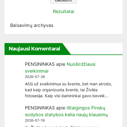
Rezultatai
Balsavimų archyvas
Naujausi Komentarai
PENSININKAS
apie
Nuoširdžiausi
sveikinimai
2026-07-26
Ačiū už sveikinimus su švente, bet man atrodo,
kad kaip organizuota šventė, tai Živilės
fotosesija. Kaip visi dainininkai gavo beveik…
PENSININKAS
apie
Ištaigingos Pinskų
sodybos statybos kelia naujų klausimų
2026-07-19