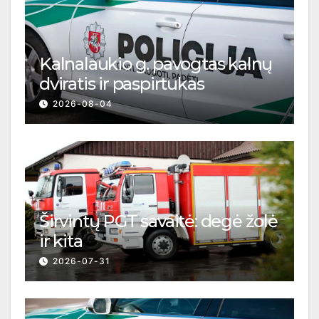
Kalnalaukio g. pavogtas kalnų
dviratis ir paspirtukas
2026-08-04
Širvintų PGT savaitė: degė žolė
ir kita
2026-07-31