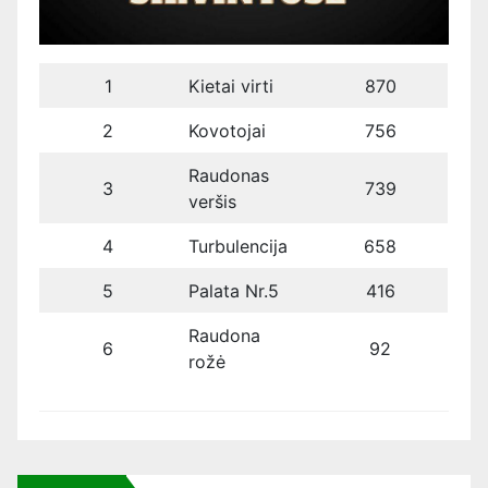
1
Kietai virti
870
2
Kovotojai
756
Raudonas
3
739
veršis
4
Turbulencija
658
5
Palata Nr.5
416
Raudona
6
92
rožė