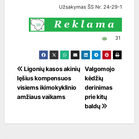
Užsakymas ŠS Nr. 24-29-1
31
Navigacija
Ligonių kasos akinių
Valgomojo
lęšius kompensuos
kėdžių
tarp
visiems ikimokyklinio
derinimas
įrašų
amžiaus vaikams
prie kitų
baldų