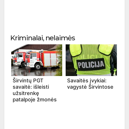
Kriminalai, nelaimės
Širvintų PGT
Savaitės įvykiai:
savaitė: išleisti
vagystė Širvintose
užsitrenkę
patalpoje žmonės