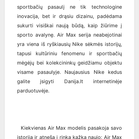
sportbačių pasaulį ne tik technologine
inovacija, bet ir drąsiu dizainu, padėdama
sukurti visiškai naują būdą, kaip žiūrime į
sporto avalynę. Air Max serija neabejotinai
yra viena iš ryškiausių Nike sėkmės istorijų,
tapusi kultūriniu fenomenu ir sportbačių
mėgėjų bei kolekcininkų geidžiamu objektu
visame pasaulyje. Naujausius Nike kedus
galite įsigyti Danija.lt internetinėje
parduotuvėje.
Kiekvienas Air Max modelis pasakoja savo
istoriją ir atneša į rinką kažką naujo: Air Max