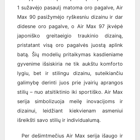
1 sužavėjo pasaulį matoma oro pagalve, Air
Max 90 pasižymėjo ryškesniu dizainu ir dar
didesne oro pagalve, o Air Max 97 įkvėpė
japoniško greitaeigio traukinio dizainą,
pristatant visą oro pagalvės juostą aplink
batą. Šių modelių pritaikymas kasdieniame
gyvenime išsiskiria ne tik aukštu komforto
lygiu, bet ir stilingu dizainu, suteikiančiu
galimybę derinti juos prie įvairių aprangos
stilių – nuo atsitiktinio iki sportiško. Air Max
serija simbolizuoja meilę inovacijoms ir
dizainui, leidžiant kiekvienam asmeniui
išreikšti savo stilių ir individualumą.
Per dešimtmečius Air Max serija išaugo ir