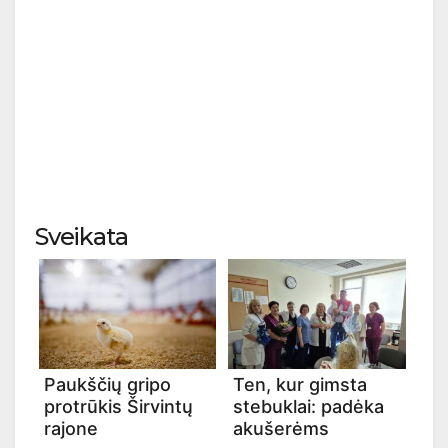
Sveikata
Paukščių gripo
Ten, kur gimsta
protrūkis Širvintų
stebuklai: padėka
rajone
akušerėms