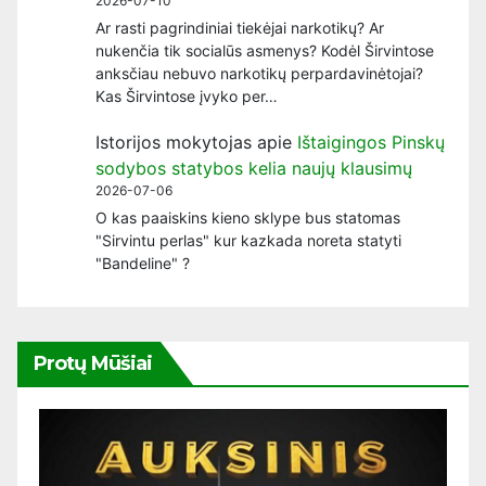
2026-07-10
Ar rasti pagrindiniai tiekėjai narkotikų? Ar
nukenčia tik socialūs asmenys? Kodėl Širvintose
anksčiau nebuvo narkotikų perpardavinėtojai?
Kas Širvintose įvyko per…
Istorijos mokytojas
apie
Ištaigingos Pinskų
sodybos statybos kelia naujų klausimų
2026-07-06
O kas paaiskins kieno sklype bus statomas
"Sirvintu perlas" kur kazkada noreta statyti
"Bandeline" ?
Protų Mūšiai