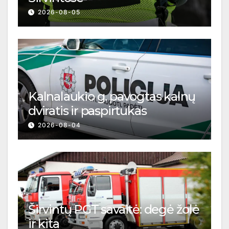
2026-08-05
Kalnalaukio g. pavogtas kalnų
dviratis ir paspirtukas
2026-08-04
Širvintų PGT savaitė: degė žolė
ir kita