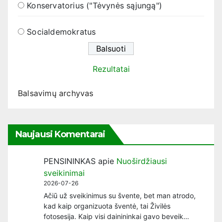
Konservatorius ("Tėvynės sąjungą")
Socialdemokratus
Rezultatai
Balsavimų archyvas
Naujausi Komentarai
PENSININKAS
apie
Nuoširdžiausi
sveikinimai
2026-07-26
Ačiū už sveikinimus su švente, bet man atrodo,
kad kaip organizuota šventė, tai Živilės
fotosesija. Kaip visi dainininkai gavo beveik…