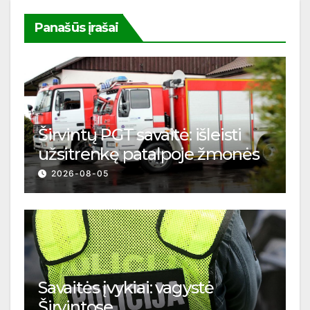
Panašūs įrašai
Širvintų PGT savaitė: išleisti
užsitrenkę patalpoje žmonės
2026-08-05
Savaitės įvykiai: vagystė
Širvintose