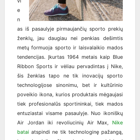
vi
e
n
as iš pasaulyje pirmaujančių sporto prekių
ženklų, jau daugiau nei penkias dešimtis
metų formuoja sporto ir laisvalaikio mados
tendencijas. Įkurtas 1964 metais kaip Blue
Ribbon Sports ir vėliau pervadintas į Nike,
šis ženklas tapo ne tik inovacijų sporto
technologijose sinonimu, bet ir kultūrinio
poveikio ikona, kurios produktais mėgaujasi
tiek profesionalūs sportininkai, tiek mados
entuziastai visame pasaulyje. Nuo ikoniškų
Air Jordan iki revoliucinių Air Max,
Nike
batai
atspindi ne tik technologinę pažangą,