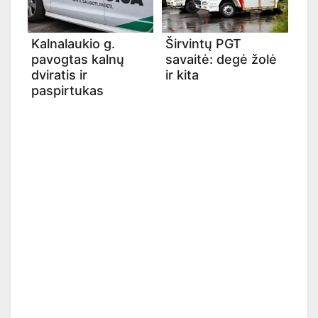
Kalnalaukio g.
Širvintų PGT
pavogtas kalnų
savaitė: degė žolė
dviratis ir
ir kita
paspirtukas