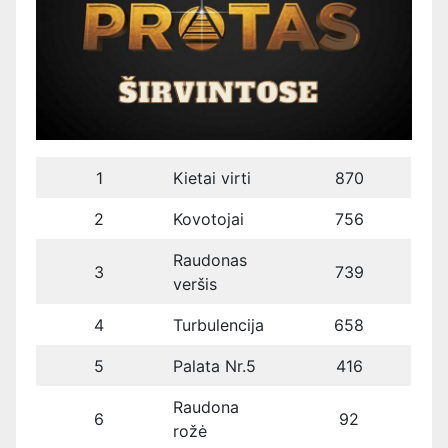
1
Kietai virti
870
2
Kovotojai
756
Raudonas
3
739
veršis
4
Turbulencija
658
5
Palata Nr.5
416
Raudona
6
92
rožė