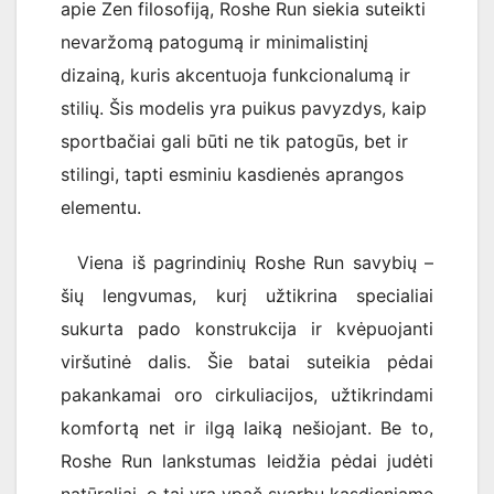
apie Zen filosofiją, Roshe Run siekia suteikti
nevaržomą patogumą ir minimalistinį
dizainą, kuris akcentuoja funkcionalumą ir
stilių. Šis modelis yra puikus pavyzdys, kaip
sportbačiai gali būti ne tik patogūs, bet ir
stilingi, tapti esminiu kasdienės aprangos
elementu.
Viena iš pagrindinių Roshe Run savybių –
šių lengvumas, kurį užtikrina specialiai
sukurta pado konstrukcija ir kvėpuojanti
viršutinė dalis. Šie batai suteikia pėdai
pakankamai oro cirkuliacijos, užtikrindami
komfortą net ir ilgą laiką nešiojant. Be to,
Roshe Run lankstumas leidžia pėdai judėti
natūraliai, o tai yra ypač svarbu kasdieniame