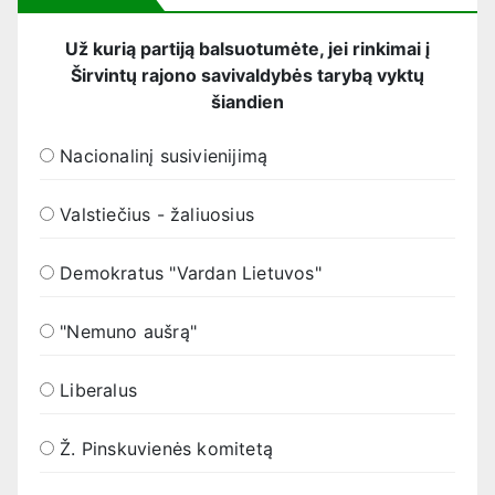
Už kurią partiją balsuotumėte, jei rinkimai į
Širvintų rajono savivaldybės tarybą vyktų
šiandien
Nacionalinį susivienijimą
Valstiečius - žaliuosius
Demokratus "Vardan Lietuvos"
"Nemuno aušrą"
Liberalus
Ž. Pinskuvienės komitetą