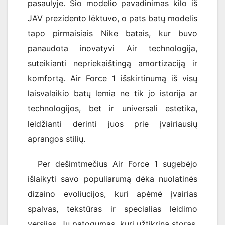
pasaulyje. Šio modelio pavadinimas kilo iš
JAV prezidento lėktuvo, o pats batų modelis
tapo pirmaisiais Nike batais, kur buvo
panaudota inovatyvi Air technologija,
suteikianti nepriekaištingą amortizaciją ir
komfortą. Air Force 1 išskirtinumą iš visų
laisvalaikio batų lemia ne tik jo istorija ar
technologijos, bet ir universali estetika,
leidžianti derinti juos prie įvairiausių
aprangos stilių.
Per dešimtmečius Air Force 1 sugebėjo
išlaikyti savo populiarumą dėka nuolatinės
dizaino evoliucijos, kuri apėmė įvairias
spalvas, tekstūras ir specialias leidimo
versijas. Jų patogumas, kurį užtikrina storas,