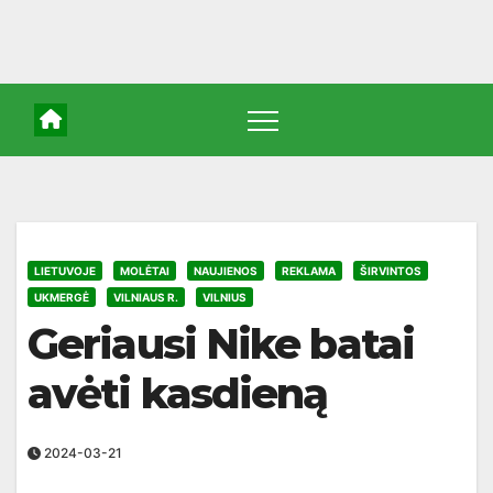
LIETUVOJE
MOLĖTAI
NAUJIENOS
REKLAMA
ŠIRVINTOS
UKMERGĖ
VILNIAUS R.
VILNIUS
Geriausi Nike batai
avėti kasdieną
2024-03-21