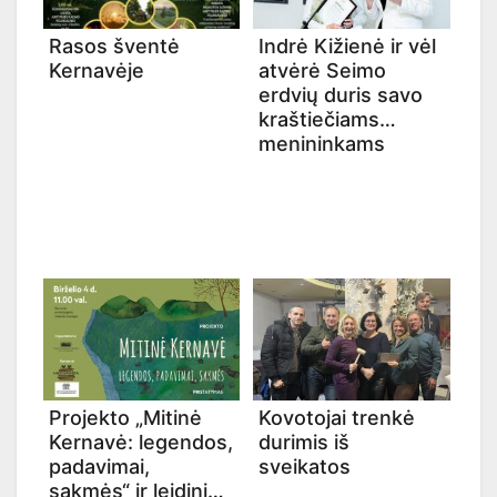
Rasos šventė
Indrė Kižienė ir vėl
Kernavėje
atvėrė Seimo
erdvių duris savo
kraštiečiams
menininkams
Projekto „Mitinė
Kovotojai trenkė
Kernavė: legendos,
durimis iš
padavimai,
sveikatos
sakmės“ ir leidinio