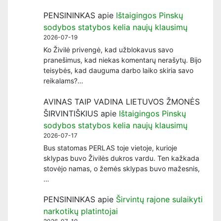
PENSININKAS
apie
Ištaigingos Pinskų
sodybos statybos kelia naujų klausimų
2026-07-19
Ko Živilė privengė, kad užblokavus savo
pranešimus, kad niekas komentarų nerašytų. Bijo
teisybės, kad dauguma darbo laiko skiria savo
reikalams?…
AVINAS TAIP VADINA LIETUVOS ŽMONĖS
ŠIRVINTIŠKIUS
apie
Ištaigingos Pinskų
sodybos statybos kelia naujų klausimų
2026-07-17
Bus statomas PERLAS toje vietoje, kurioje
sklypas buvo Živilės dukros vardu. Ten kažkada
stovėjo namas, o žemės sklypas buvo mažesnis,
…
PENSININKAS
apie
Širvintų rajone sulaikyti
narkotikų platintojai