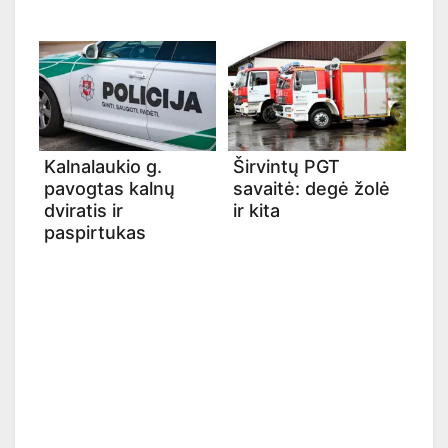
Kalnalaukio g.
Širvintų PGT
pavogtas kalnų
savaitė: degė žolė
dviratis ir
ir kita
paspirtukas