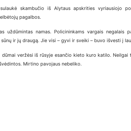
aukė skambučio iš Alytaus apskrities vyriausiojo pol
gelbėtojų pagalbos.
as uždūmintas namas. Policininkams vargais negalais 
ų ir jų draugą. Jie visi – gyvi ir sveiki – buvo išvesti į la
mai veržėsi iš rūsyje esančio kieto kuro katilo. Neilgai 
švėdintos. Mirtino pavojaus nebeliko.