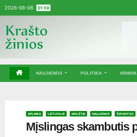
Pereiti
2026-08-06
01:59
į
turinį
NAUJIENOS
POLITIKA
KRIMI
APLINKA
LIETUVOJE
MOLĖTAI
NAUJIENOS
ŠIRVINTOS
Mįslingas skambutis p