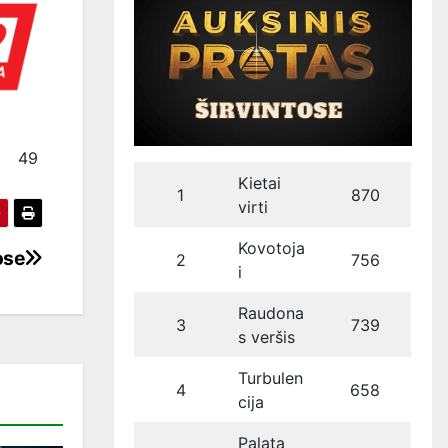
49
Kietai
1
870
virti
Kovotoja
ose
2
756
i
Raudona
3
739
s veršis
Turbulen
4
658
cija
Palata