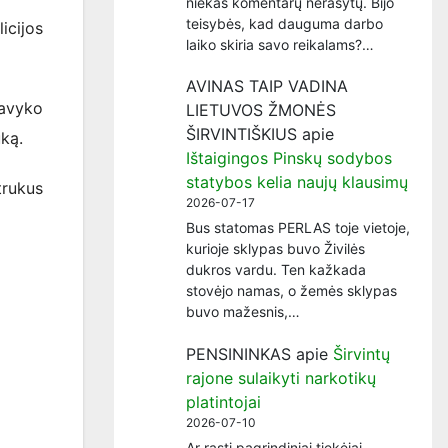
niekas komentarų nerašytų. Bijo
teisybės, kad dauguma darbo
icijos
laiko skiria savo reikalams?…
AVINAS TAIP VADINA
pavyko
LIETUVOS ŽMONĖS
ŠIRVINTIŠKIUS
apie
uką.
Ištaigingos Pinskų sodybos
statybos kelia naujų klausimų
trukus
2026-07-17
Bus statomas PERLAS toje vietoje,
kurioje sklypas buvo Živilės
dukros vardu. Ten kažkada
stovėjo namas, o žemės sklypas
buvo mažesnis,…
PENSININKAS
apie
Širvintų
rajone sulaikyti narkotikų
platintojai
2026-07-10
Ar rasti pagrindiniai tiekėjai