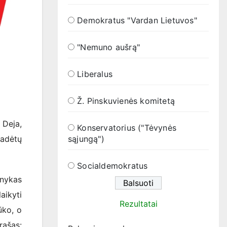
Demokratus "Vardan Lietuvos"
"Nemuno aušrą"
Liberalus
Ž. Pinskuvienės komitetą
 Deja,
Konservatorius ("Tėvynės
padėtų
sąjungą")
Socialdemokratus
inykas
aikyti
Rezultatai
ūko, o
rašas: