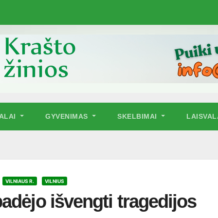
NALAI
GYVENIMAS
SKELBIMAI
LAISVAL
VILNIAUS R.
VILNIUS
adėjo išvengti tragedijos