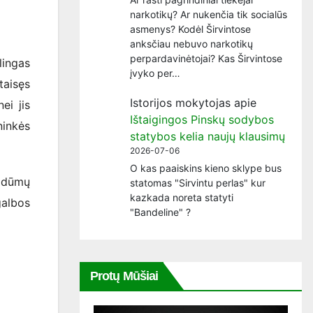
narkotikų? Ar nukenčia tik socialūs
asmenys? Kodėl Širvintose
anksčiau nebuvo narkotikų
perpardavinėtojai? Kas Širvintose
lingas
įvyko per…
taisęs
Istorijos mokytojas
apie
ei jis
Ištaigingos Pinskų sodybos
ninkės
statybos kelia naujų klausimų
2026-07-06
O kas paaiskins kieno sklype bus
s dūmų
statomas "Sirvintu perlas" kur
kazkada noreta statyti
galbos
"Bandeline" ?
Protų Mūšiai