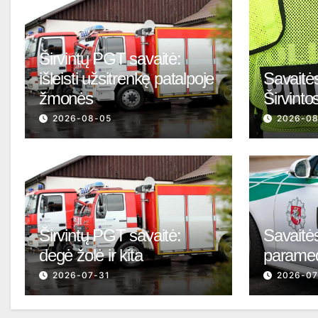
Širvintų PGT savaitė:
išleisti užsitrenkę patalpoje
Savaitės
žmonės
Širvinto
2026-08-05
2026-0
Širvintų PGT savaitė:
Savaitės
degė žolė ir kita
parame
2026-07-31
2026-07