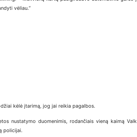
dyti vėliau.“
iai kėlė įtarimą, jog jai reikia pagalbos.
os nustatymo duomenimis, rodančiais vieną kaimą Valk
policijai.