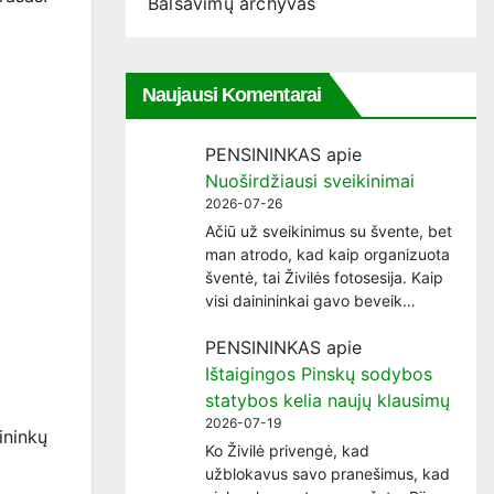
Balsavimų archyvas
Naujausi Komentarai
PENSININKAS
apie
Nuoširdžiausi sveikinimai
2026-07-26
Ačiū už sveikinimus su švente, bet
man atrodo, kad kaip organizuota
šventė, tai Živilės fotosesija. Kaip
visi dainininkai gavo beveik…
PENSININKAS
apie
Ištaigingos Pinskų sodybos
statybos kelia naujų klausimų
2026-07-19
ininkų
Ko Živilė privengė, kad
užblokavus savo pranešimus, kad