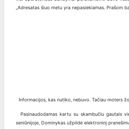
„Adresatas šiuo metu yra nepasiekiamas. Prašom ban
Informacijos, kas nutiko, nebuvo. Tačiau moters žodž
Pasinaudodamas kartu su skambučiu gautais viet
seniūnijoje, Dominykas užpildė elektroninį pranešimą 