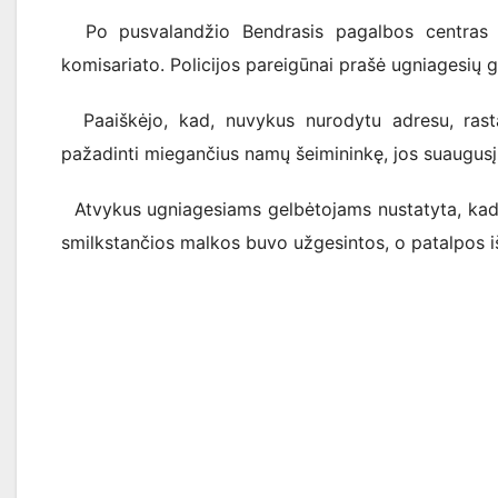
Po pusvalandžio Bendrasis pagalbos centras sul
komisariato. Policijos pareigūnai prašė ugniagesių 
Paaiškėjo, kad, nuvykus nurodytu adresu, rast
pažadinti miegančius namų šeimininkę, jos suaugusį sūn
Atvykus ugniagesiams gelbėtojams nustatyta, kad dū
smilkstančios malkos buvo užgesintos, o patalpos i