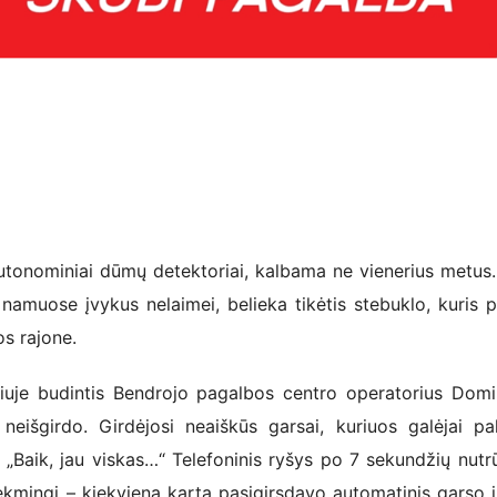
tonominiai dūmų detektoriai, kalbama ne vienerius metus.
namuose įvykus nelaimei, belieka tikėtis stebuklo, kuris 
os rajone.
niuje budintis Bendrojo pagalbos centro operatorius Dom
neišgirdo. Girdėjosi neaiškūs garsai, kuriuos galėjai pal
 „Baik, jau viskas…“ Telefoninis ryšys po 7 sekundžių nutr
kmingi – kiekvieną kartą pasigirsdavo automatinis garso į