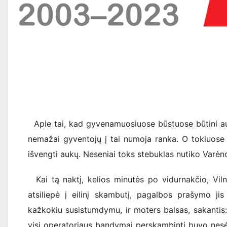
Apie tai, kad gyvenamuosiuose būstuose būtini au
nemažai gyventojų į tai numoja ranka. O tokiuose 
išvengti aukų. Neseniai toks stebuklas nutiko Varėn
Kai tą naktį, kelios minutės po vidurnakčio, Vil
atsiliepė į eilinį skambutį, pagalbos prašymo jis 
kažkokiu susistumdymu, ir moters balsas, sakantis:
visi operatoriaus bandymai perskambinti buvo nesė