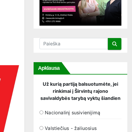
Apklausa
Už kurią partiją balsuotumėte, jei
rinkimai į Širvintų rajono
savivaldybės tarybą vyktų šiandien
Nacionalinį susivienijimą
Valstiečius - žaliuosius