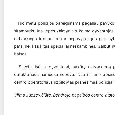
Tuo metu policijos pareigūnams pagaliau pavyko p
skambutis. Atsiliepęs kaimyninio kaimo gyventojas
netvarkingą krosnį. Taip ir nepavykus jos pataisy
pats, nei kas kitas specialiai neskambinęs. Galbūt n
balsas.
Svečiui išėjus, gyventojai, pakūrę netvarkingą p
detektoriaus namuose nebuvo. Nuo mirtino apsinuo
centro operatoriaus užpildytas pranešimas policijai 
Vilma Juozevičiūtė, Bendrojo pagalbos centro atsto