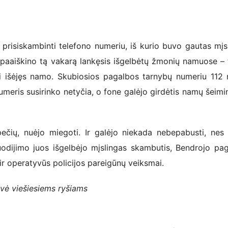
risiskambinti telefono numeriu, iš kurio buvo gautas mįs
 paaiškino tą vakarą lankęsis išgelbėtų žmonių namuose – 
ti išėjęs namo. Skubiosios pagalbos tarnybų numeriu 112 n
umeris susirinko netyčia, o fone galėjo girdėtis namų šeimi
ečių, nuėjo miegoti. Ir galėjo niekada nebepabusti, ne
dijimo juos išgelbėjo mįslingas skambutis, Bendrojo pa
ir operatyvūs policijos pareigūnų veiksmai.
vė viešiesiems ryšiams