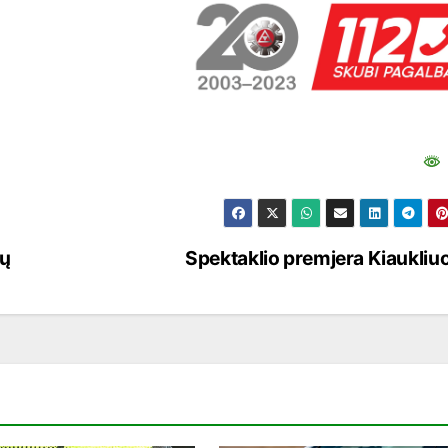
dų
Spektaklio premjera Kiaukliu