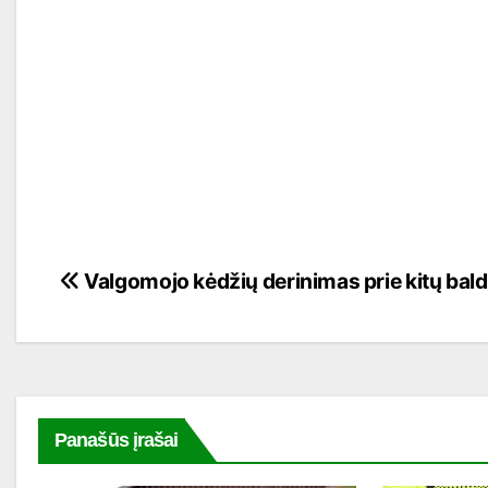
Navigacija
Valgomojo kėdžių derinimas prie kitų bal
tarp
įrašų
Panašūs įrašai