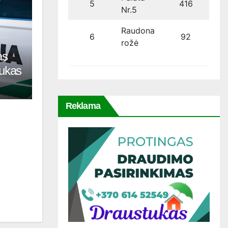
5
416
Nr.5
Raudona
6
92
rožė
as
tukas
Reklama