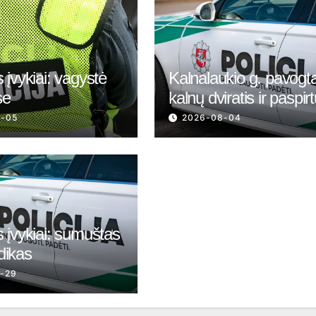
 įvykiai: vagystė
Kalnalaukio g. pavogt
se
kalnų dviratis ir paspir
8-05
2026-08-04
 įvykiai: sumuštas
dikas
-29