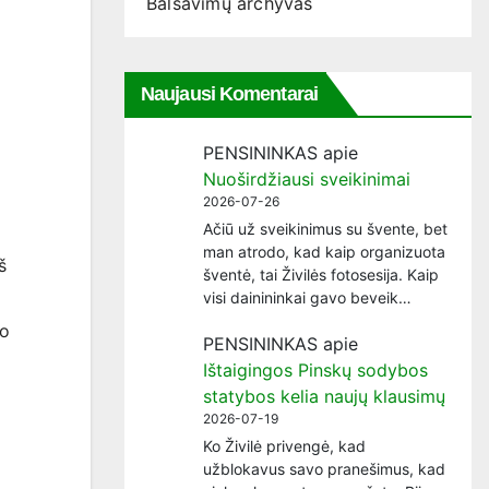
Balsavimų archyvas
Naujausi Komentarai
PENSININKAS
apie
Nuoširdžiausi sveikinimai
2026-07-26
Ačiū už sveikinimus su švente, bet
man atrodo, kad kaip organizuota
š
šventė, tai Živilės fotosesija. Kaip
visi dainininkai gavo beveik…
ko
PENSININKAS
apie
Ištaigingos Pinskų sodybos
statybos kelia naujų klausimų
2026-07-19
Ko Živilė privengė, kad
užblokavus savo pranešimus, kad