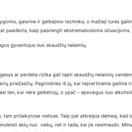
ygomis, gaisrine ir gelbėjimo technika, o mažieji turės gal
at paaiškins, kaip pasirengti ekstremaliosioms situacijoms.
saugos gyventojus nuo skaudžių nelaimių.
gesys ar perdėta rizika gali tapti skaudžių nelaimių vanden
irių priežasčių. Pagrindinės iš jų, kai neįvertinama galima ri
 ten, kur nėra gelbėtojų, o ypač – apsvaigus nuo alkoholi
, tam pritaikytose vietose. Taip pat atkreipia dėmesį, kad l
enuleisti akių nuo vaikų, net ir tada, kai jie nesimaudo. Min