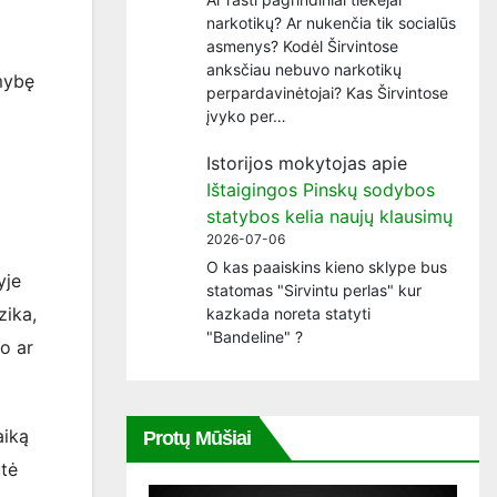
narkotikų? Ar nukenčia tik socialūs
asmenys? Kodėl Širvintose
anksčiau nebuvo narkotikų
imybę
perpardavinėtojai? Kas Širvintose
įvyko per…
Istorijos mokytojas
apie
Ištaigingos Pinskų sodybos
statybos kelia naujų klausimų
2026-07-06
O kas paaiskins kieno sklype bus
yje
statomas "Sirvintu perlas" kur
zika,
kazkada noreta statyti
"Bandeline" ?
o ar
aiką
Protų Mūšiai
utė