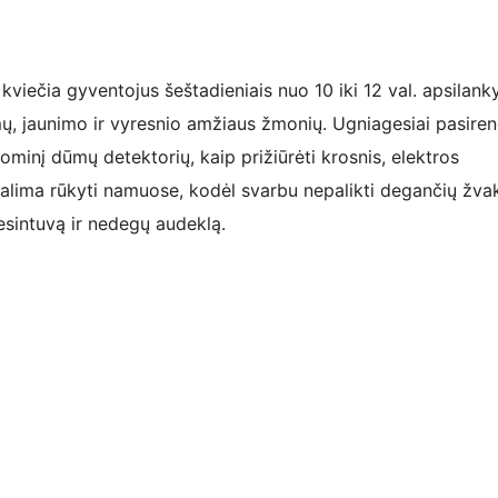
 kviečia gyventojus šeštadieniais nuo 10 iki 12 val. apsilanky
imų, jaunimo ir vyresnio amžiaus žmonių. Ugniagesiai pasire
minį dūmų detektorių, kaip prižiūrėti krosnis, elektros
egalima rūkyti namuose, kodėl svarbu nepalikti degančių žvak
esintuvą ir nedegų audeklą.