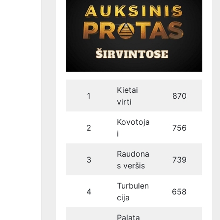
Kietai
1
870
virti
Kovotoja
2
756
i
Raudona
3
739
s veršis
Turbulen
4
658
cija
Palata