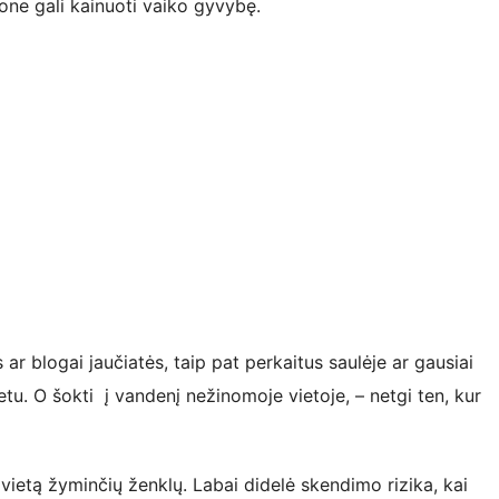
one gali kainuoti vaiko gyvybę.
 ar blogai jaučiatės, taip pat perkaitus saulėje ar gausiai
tu. O šokti į vandenį nežinomoje vietoje, – netgi ten, kur
ietą žyminčių ženklų. Labai didelė skendimo rizika, kai