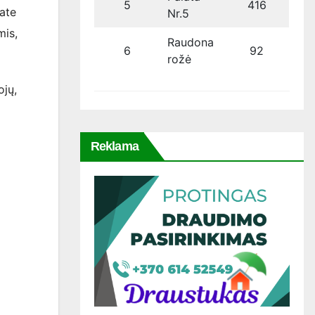
5
416
ate
Nr.5
mis,
Raudona
6
92
rožė
ojų,
Reklama