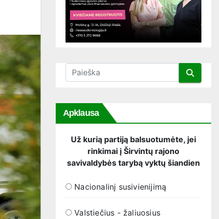
Apklausa
Už kurią partiją balsuotumėte, jei
rinkimai į Širvintų rajono
savivaldybės tarybą vyktų šiandien
Nacionalinį susivienijimą
Valstiečius - žaliuosius