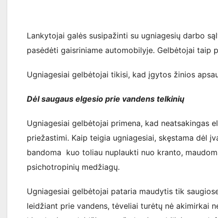
Lankytojai galės susipažinti su ugniagesių darbo sąl
pasėdėti gaisriniame automobilyje. Gelbėtojai taip p
Ugniagesiai gelbėtojai tikisi, kad įgytos žinios ap
Dėl saugaus elgesio prie vandens telkinių
Ugniagesiai gelbėtojai primena, kad neatsakingas el
priežastimi. Kaip teigia ugniagesiai, skęstama dėl įva
bandoma kuo toliau nuplaukti nuo kranto, maudomasi
psichotropinių medžiagų.
Ugniagesiai gelbėtojai pataria maudytis tik saugiose
leidžiant prie vandens, tėveliai turėtų nė akimirkai n