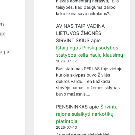
niekas komentarų nerašytų. Bijo
teisybės, kad dauguma darbo
laiko skiria savo reikalams?…
ti
AVINAS TAIP VADINA
LIETUVOS ŽMONĖS
ngę
ŠIRVINTIŠKIUS
apie
Ištaigingos Pinskų sodybos
ių ar
statybos kelia naujų klausimų
2026-07-17
Bus statomas PERLAS toje vietoje,
kurioje sklypas buvo Živilės
dukros vardu. Ten kažkada
stovėjo namas, o žemės sklypas
buvo mažesnis,…
PENSININKAS
apie
Širvintų
rajone sulaikyti narkotikų
platintojai
2026-07-10
Ar rasti pagrindiniai tiekėjai