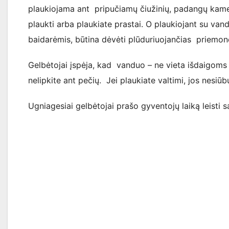
plaukiojama ant pripučiamų čiužinių, padangų kamer
plaukti arba plaukiate prastai. O plaukiojant su van
baidarėmis, būtina dėvėti plūduriuojančias priemone
Gelbėtojai įspėja, kad vanduo – ne vieta išdaigoms
nelipkite ant pečių. Jei plaukiate valtimi, jos nesiūb
Ugniagesiai gelbėtojai prašo gyventojų laiką leisti 