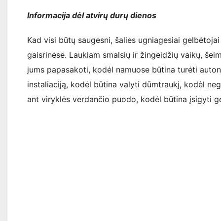
Informacija dėl atvirų durų dienos
Kad visi būtų saugesni, šalies ugniagesiai gelbėtojai
gaisrinėse. Laukiam smalsių ir žingeidžių vaikų, še
jums papasakoti, kodėl namuose būtina turėti autono
instaliaciją, kodėl būtina valyti dūmtraukį, kodėl n
ant viryklės verdančio puodo, kodėl būtina įsigyti g