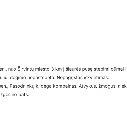
n., nuo Širvintų miesto 3 km į šiaurės pusę stebimi dūmai i
nduliu, degimo nepastebėta. Nepagrįstas iškvietimas.
en., Pasodninkų k. dega kombainas. Atvykus, žmogus, nie
Užgesino pats.