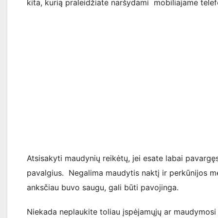
kita, kurią praleidžiate naršydami mobiliajame telef
Atsisakyti maudynių reikėtų, jei esate labai pavargęs
pavalgius. Negalima maudytis naktį ir perkūnijos me
anksčiau buvo saugu, gali būti pavojinga.
Niekada neplaukite toliau įspėjamųjų ar maudymosi v