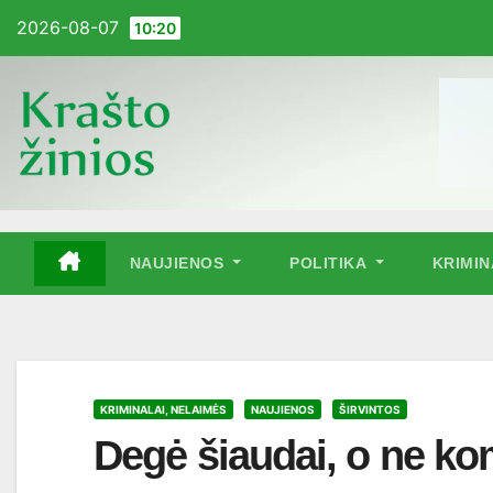
Pereiti
2026-08-07
10:20
į
turinį
NAUJIENOS
POLITIKA
KRIMI
KRIMINALAI, NELAIMĖS
NAUJIENOS
ŠIRVINTOS
Degė šiaudai, o ne k