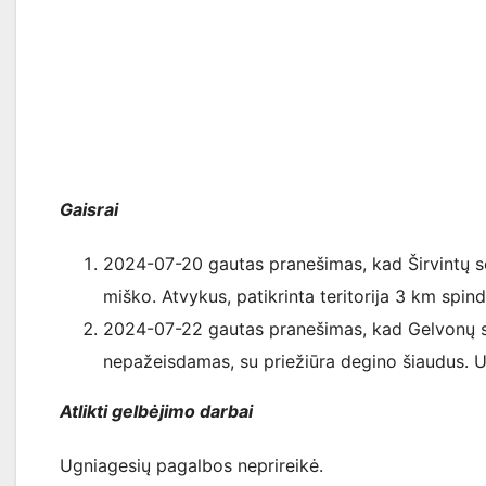
Gaisrai
2024-07-20 gautas pranešimas, kad Širvintų se
miško. Atvykus, patikrinta teritorija 3 km spi
2024-07-22 gautas pranešimas, kad Gelvonų s
nepažeisdamas, su priežiūra degino šiaudus. 
Atlikti gelbėjimo darbai
Ugniagesių pagalbos neprireikė.