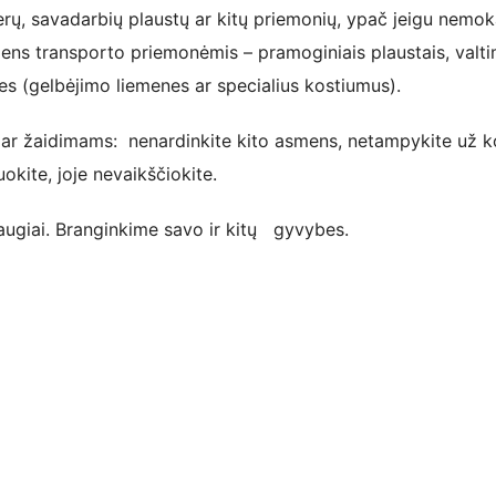
ų, savadarbių plaustų ar kitų priemonių, ypač jeigu nemok
dens transporto priemonėmis – pramoginiais plaustais, valti
s (gelbėjimo liemenes ar specialius kostiumus).
 ar žaidimams: nenardinkite kito asmens, netampykite už k
uokite, joje nevaikščiokite.
saugiai. Branginkime savo ir kitų gyvybes.