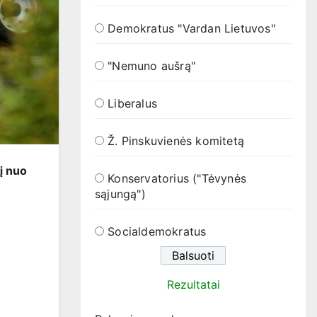
Demokratus "Vardan Lietuvos"
"Nemuno aušrą"
Liberalus
Ž. Pinskuvienės komitetą
pį nuo
Konservatorius ("Tėvynės
sąjungą")
Socialdemokratus
Rezultatai