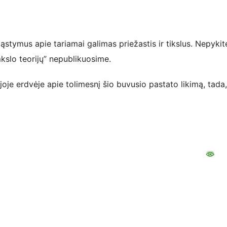
stymus apie tariamai galimas priežastis ir tikslus. Nepykit
mkslo teorijų” nepublikuosime.
joje erdvėje apie tolimesnį šio buvusio pastato likimą, tada,