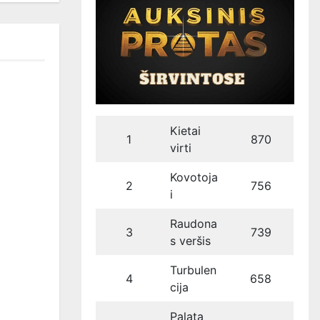
Kietai
1
870
virti
Kovotoja
2
756
i
Raudona
3
739
s veršis
Turbulen
4
658
cija
Palata