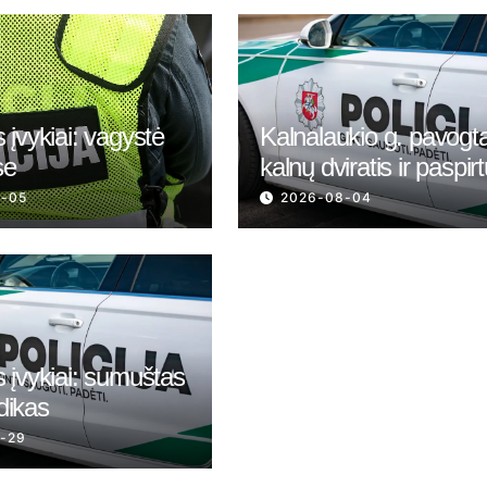
 įvykiai: vagystė
Kalnalaukio g. pavogt
se
kalnų dviratis ir paspir
8-05
2026-08-04
 įvykiai: sumuštas
dikas
-29