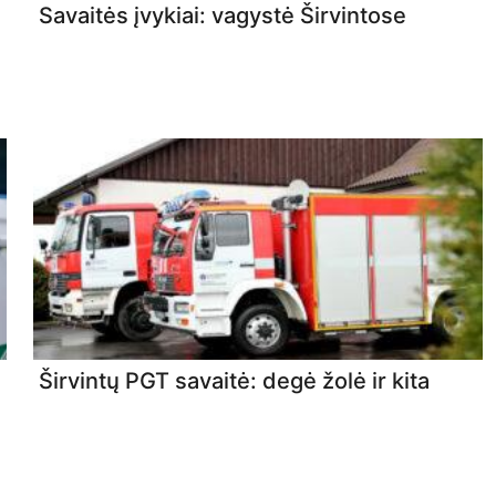
Savaitės įvykiai: vagystė Širvintose
Širvintų PGT savaitė: degė žolė ir kita