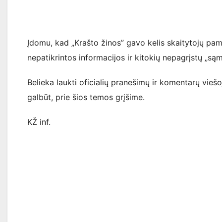
Įdomu, kad „Krašto žinos” gavo kelis skaitytojų pamą
nepatikrintos informacijos ir kitokių nepagrįstų „są
Belieka laukti oficialių pranešimų ir komentarų viešo
galbūt, prie šios temos grįšime.
KŽ inf.