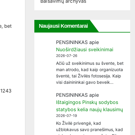
Balsavimų archyvas
e, bet
Naujausi Komentarai
PENSININKAS
apie
Nuoširdžiausi sveikinimai
2026-07-26
Ačiū už sveikinimus su švente, bet
man atrodo, kad kaip organizuota
šventė, tai Živilės fotosesija. Kaip
visi dainininkai gavo beveik…
1243
PENSININKAS
apie
Ištaigingos Pinskų sodybos
statybos kelia naujų klausimų
2026-07-19
Ko Živilė privengė, kad
užblokavus savo pranešimus, kad