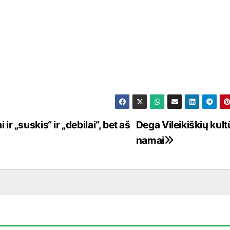
ir „suskis“ ir „debilai“, bet aš
Dega Vileikiškių kul
namai