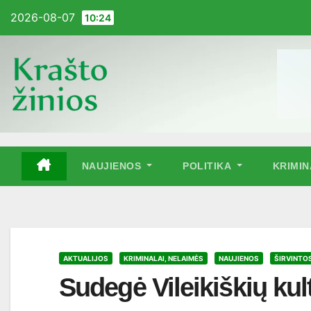
Pereiti
2026-08-07
10:24
į
turinį
NAUJIENOS
POLITIKA
KRIMI
AKTUALIJOS
KRIMINALAI, NELAIMĖS
NAUJIENOS
ŠIRVINTO
Sudegė Vileikiškių ku