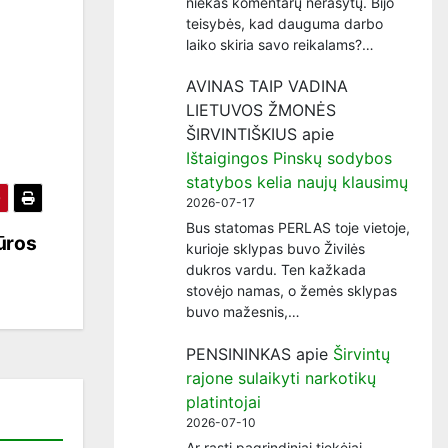
niekas komentarų nerašytų. Bijo
teisybės, kad dauguma darbo
laiko skiria savo reikalams?…
AVINAS TAIP VADINA
LIETUVOS ŽMONĖS
ŠIRVINTIŠKIUS
apie
Ištaigingos Pinskų sodybos
statybos kelia naujų klausimų
2026-07-17
Bus statomas PERLAS toje vietoje,
tūros
kurioje sklypas buvo Živilės
dukros vardu. Ten kažkada
stovėjo namas, o žemės sklypas
buvo mažesnis,…
PENSININKAS
apie
Širvintų
rajone sulaikyti narkotikų
platintojai
2026-07-10
Ar rasti pagrindiniai tiekėjai