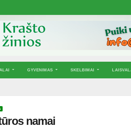
NALAI
GYVENIMAS
SKELBIMAI
LAISVAL
S
ltūros namai