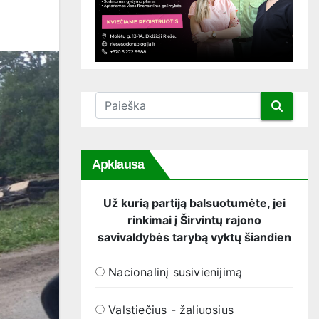
Apklausa
Už kurią partiją balsuotumėte, jei
rinkimai į Širvintų rajono
savivaldybės tarybą vyktų šiandien
Nacionalinį susivienijimą
Valstiečius - žaliuosius