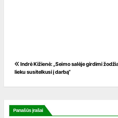
Navigacija
Indrė Kižienė: „Seimo salėje girdimi žodžiai 
lieku susitelkusi į darbą“
tarp
įrašų
Panašūs įrašai