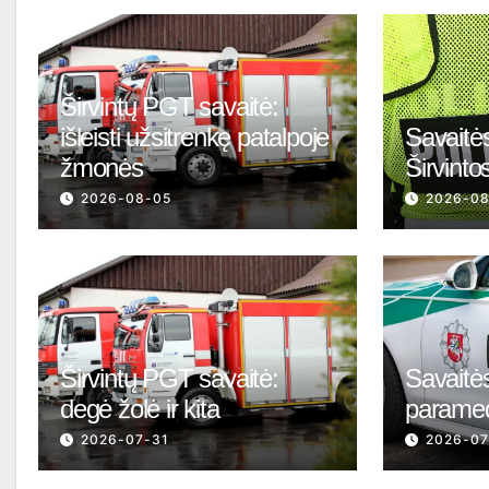
Širvintų PGT savaitė:
išleisti užsitrenkę patalpoje
Savaitės
žmonės
Širvinto
2026-08-05
2026-0
Širvintų PGT savaitė:
Savaitės
degė žolė ir kita
parame
2026-07-31
2026-07