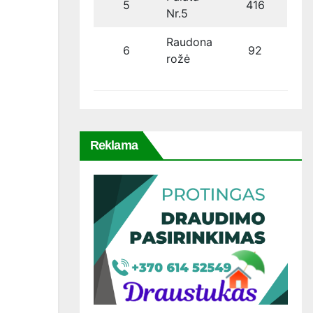
5
416
Nr.5
Raudona
6
92
rožė
Reklama