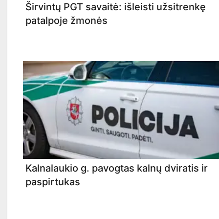
Širvintų PGT savaitė: išleisti užsitrenkę
patalpoje žmonės
Kalnalaukio g. pavogtas kalnų dviratis ir
paspirtukas