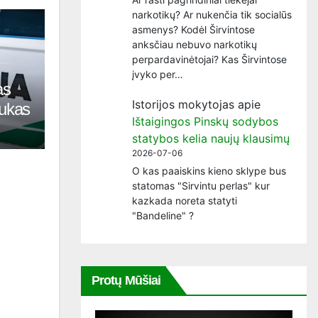
narkotikų? Ar nukenčia tik socialūs
asmenys? Kodėl Širvintose
anksčiau nebuvo narkotikų
perpardavinėtojai? Kas Širvintose
įvyko per…
as
Istorijos mokytojas
apie
tukas
Ištaigingos Pinskų sodybos
statybos kelia naujų klausimų
2026-07-06
O kas paaiskins kieno sklype bus
statomas "Sirvintu perlas" kur
kazkada noreta statyti
"Bandeline" ?
Protų Mūšiai