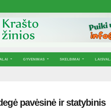
NALAI
GYVENIMAS
SKELBIMAI
LAISVAL
degė pavėsinė ir statybinis