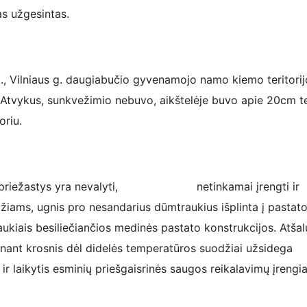
as užgesintas.
, Vilniaus g. daugiabučio gyvenamojo namo kiemo teritorij
 Atvykus, sunkvežimio nebuvo, aikštelėje buvo apie 20cm t
oriu.
kurių priežastys yra nevalyti, netinkamai įrengti ir
iams, ugnis pro nesandarius dūmtraukius išplinta į pastat
aukiais besiliečiančios medinės pastato konstrukcijos. Atšal
nant krosnis dėl didelės temperatūros suodžiai užsidega
 ir laikytis esminių priešgaisrinės saugos reikalavimų įrengia