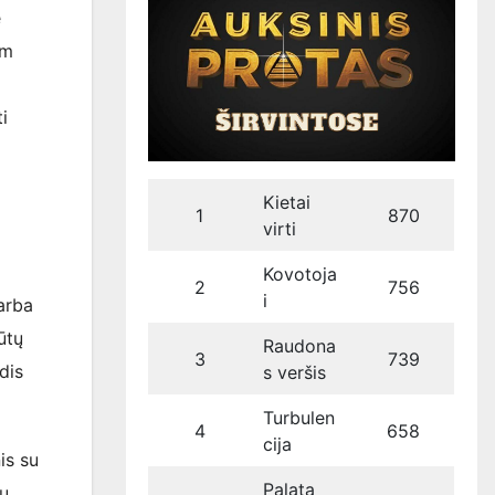
e
am
i
Kietai
1
870
virti
Kovotoja
2
756
i
arba
ūtų
Raudona
3
739
dis
s veršis
Turbulen
4
658
cija
is su
Palata
ų,