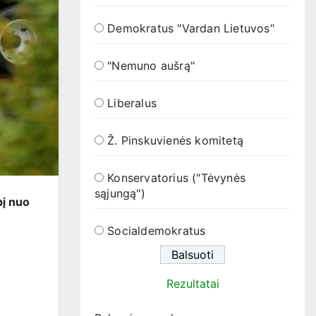
Demokratus "Vardan Lietuvos"
"Nemuno aušrą"
Liberalus
Ž. Pinskuvienės komitetą
Konservatorius ("Tėvynės
sąjungą")
pį nuo
Socialdemokratus
Rezultatai