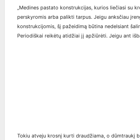
„Medines pastato konstrukcijas, kurios liečiasi su 
perskyromis arba palikti tarpus. Jeigu anksčiau įre
konstrukcijomis, šį pažeidimą būtina nedelsiant šalin
Periodiškai reikėtų atidžiai jį apžiūrėti. Jeigu ant 
Tokiu atveju krosnį kurti draudžiama, o dūmtraukį b