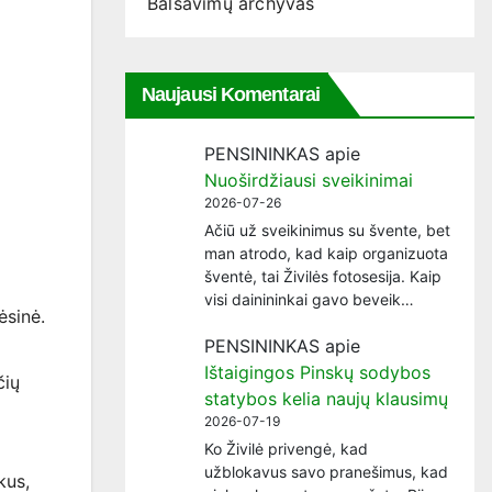
Balsavimų archyvas
Naujausi Komentarai
PENSININKAS
apie
Nuoširdžiausi sveikinimai
2026-07-26
Ačiū už sveikinimus su švente, bet
man atrodo, kad kaip organizuota
šventė, tai Živilės fotosesija. Kaip
visi dainininkai gavo beveik…
ėsinė.
PENSININKAS
apie
Ištaigingos Pinskų sodybos
čių
statybos kelia naujų klausimų
2026-07-19
Ko Živilė privengė, kad
užblokavus savo pranešimus, kad
kus,