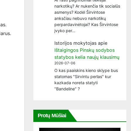
narkotikų? Ar nukenčia tik socialūs
asmenys? Kodėl Širvintose
anksčiau nebuvo narkotikų
tas.
perpardavinėtojai? Kas Širvintose
įvyko per…
darus.
Istorijos mokytojas
apie
Ištaigingos Pinskų sodybos
statybos kelia naujų klausimų
2026-07-06
O kas paaiskins kieno sklype bus
statomas "Sirvintu perlas" kur
kazkada noreta statyti
"Bandeline" ?
Protų Mūšiai