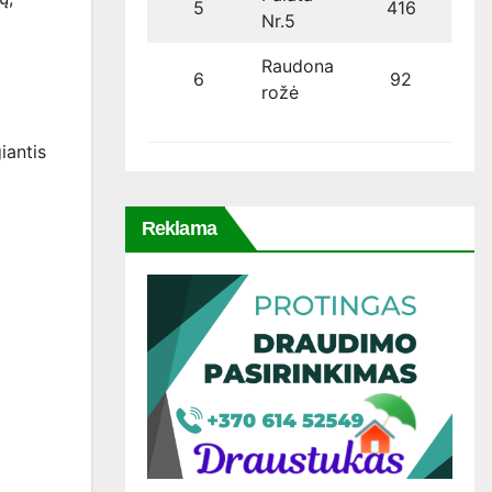
5
416
Nr.5
Raudona
6
92
rožė
iantis
Reklama