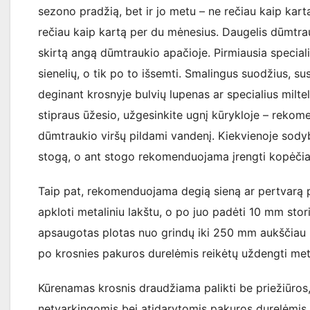
sezono pradžią, bet ir jo metu – ne rečiau kaip kar
rečiau kaip kartą per du mėnesius. Daugelis dūmtra
skirtą angą dūmtraukio apačioje. Pirmiausia special
sienelių, o tik po to išsemti. Smalingus suodžius, su
deginant krosnyje bulvių lupenas ar specialius milte
stipraus ūžesio, užgesinkite ugnį kūrykloje – rekom
dūmtraukio viršų pildami vandenį. Kiekvienoje sodyb
stogą, o ant stogo rekomenduojama įrengti kopėčias
Taip pat, rekomenduojama degią sieną ar pertvarą p
apkloti metaliniu lakštu, o po juo padėti 10 mm sto
apsaugotas plotas nuo grindų iki 250 mm aukščiau pa
po krosnies pakuros durelėmis reikėtų uždengti met
Kūrenamas krosnis draudžiama palikti be priežiūros,
netvarkingomis bei atidarytomis pakuros durelėmis, d