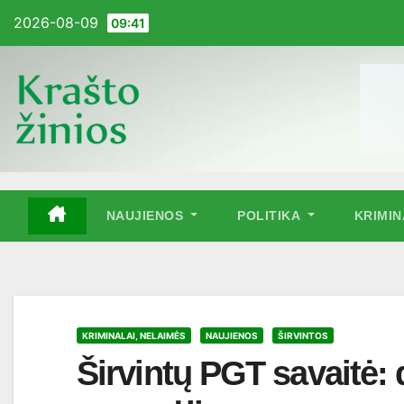
Pereiti
2026-08-09
09:41
į
turinį
NAUJIENOS
POLITIKA
KRIMI
KRIMINALAI, NELAIMĖS
NAUJIENOS
ŠIRVINTOS
Širvintų PGT savaitė: 