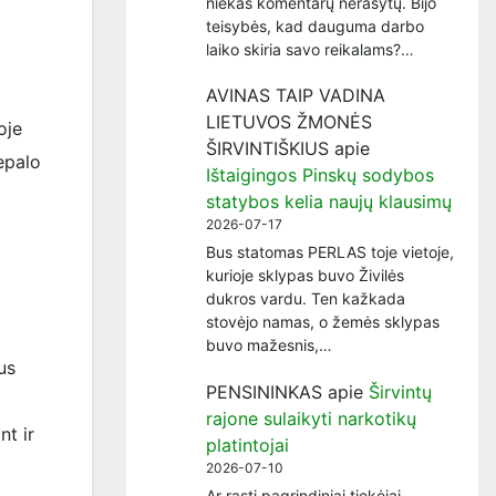
niekas komentarų nerašytų. Bijo
teisybės, kad dauguma darbo
laiko skiria savo reikalams?…
AVINAS TAIP VADINA
LIETUVOS ŽMONĖS
oje
ŠIRVINTIŠKIUS
apie
epalo
Ištaigingos Pinskų sodybos
statybos kelia naujų klausimų
2026-07-17
Bus statomas PERLAS toje vietoje,
kurioje sklypas buvo Živilės
dukros vardu. Ten kažkada
stovėjo namas, o žemės sklypas
o
buvo mažesnis,…
us
PENSININKAS
apie
Širvintų
rajone sulaikyti narkotikų
nt ir
platintojai
2026-07-10
Ar rasti pagrindiniai tiekėjai