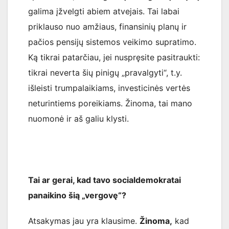
galima įžvelgti abiem atvejais. Tai labai
priklauso nuo amžiaus, finansinių planų ir
pačios pensijų sistemos veikimo supratimo.
Ką tikrai patarčiau, jei nuspręsite pasitraukti:
tikrai neverta šių pinigų „pravalgyti“, t.y.
išleisti trumpalaikiams, investicinės vertės
neturintiems poreikiams. Žinoma, tai mano
nuomonė ir aš galiu klysti.
Tai ar gerai, kad tavo socialdemokratai
panaikino šią „vergovę“?
Atsakymas jau yra klausime.
Žinoma,
kad