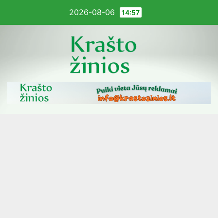
Pereiti
2026-08-06
14:57
į
turinį