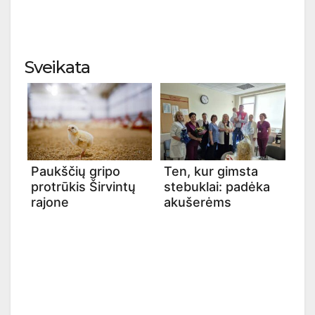
Sveikata
Paukščių gripo
Ten, kur gimsta
protrūkis Širvintų
stebuklai: padėka
rajone
akušerėms