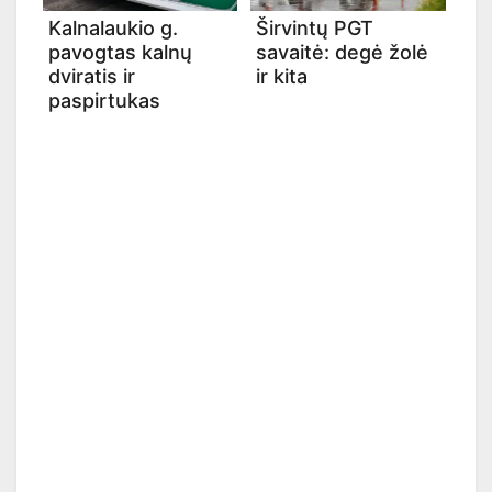
Kalnalaukio g.
Širvintų PGT
pavogtas kalnų
savaitė: degė žolė
dviratis ir
ir kita
paspirtukas