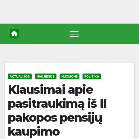
AKTUALIJOS
NAUJIENOS
NUOMONĖ
POLITIKA
Klausimai apie
pasitraukimą iš II
pakopos pensijų
kaupimo