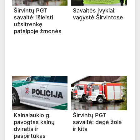
Širvintų PGT
Savaitės įvykiai:
savaitė: išleisti
vagystė Širvintose
užsitrenkę
patalpoje žmonės
Kalnalaukio g.
Širvintų PGT
pavogtas kalnų
savaitė: degė žolė
dviratis ir
ir kita
paspirtukas