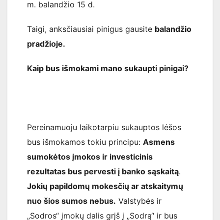
m. balandžio 15 d.
Taigi, anksčiausiai pinigus gausite
balandžio
pradžioje.
Kaip bus išmokami mano sukaupti pinigai?
Pereinamuoju laikotarpiu sukauptos lėšos
bus išmokamos tokiu principu:
Asmens
sumokėtos įmokos ir investicinis
rezultatas bus pervesti į banko sąskaitą
.
Jokių papildomų mokesčių ar atskaitymų
nuo šios sumos nebus.
Valstybės ir
„Sodros“ įmokų dalis grįš į „Sodrą“ ir bus