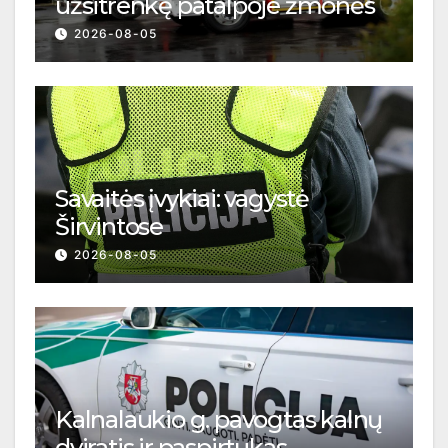
užsitrenkę patalpoje žmonės
2026-08-05
Savaitės įvykiai: vagystė
Širvintose
2026-08-05
Kalnalaukio g. pavogtas kalnų
dviratis ir paspirtukas