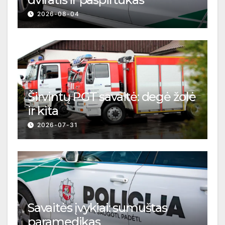
2026-08-04
Širvintų PGT savaitė: degė žolė
ir kita
2026-07-31
Savaitės įvykiai: sumuštas
paramedikas