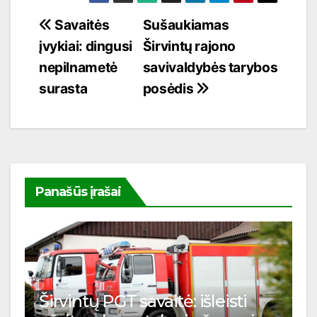
Navigacija
Savaitės
Sušaukiamas
įvykiai: dingusi
Širvintų rajono
tarp
nepilnametė
savivaldybės tarybos
įrašų
surasta
posėdis
Panašūs įrašai
Širvintų PGT savaitė: išleisti