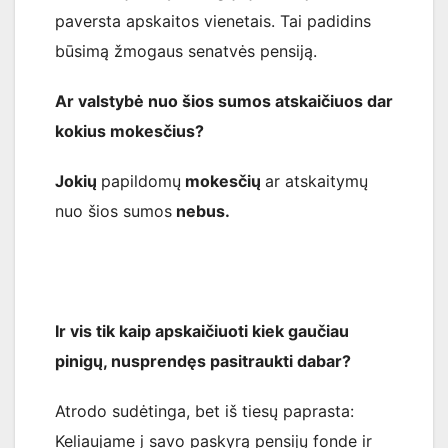
paversta apskaitos vienetais. Tai padidins
būsimą žmogaus senatvės pensiją.
Ar valstybė nuo šios sumos atskaičiuos dar
kokius mokesčius?
Jokių
papildomų
mokesčių
ar atskaitymų
nuo šios sumos
nebus.
Ir vis tik kaip apskaičiuoti kiek gaučiau
pinigų, nusprendęs pasitraukti dabar?
Atrodo sudėtinga, bet iš tiesų paprasta:
Keliaujame į savo paskyrą pensijų fonde ir