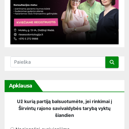
Apklausa
Už kurią partiją balsuotumėte, jei rinkimai į
Širvintų rajono savivaldybės tarybą vyktų
šiandien