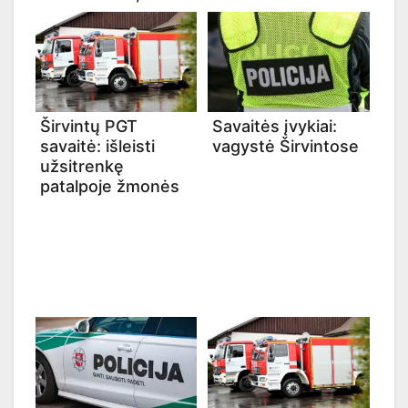
Širvintų PGT
Savaitės įvykiai:
savaitė: išleisti
vagystė Širvintose
užsitrenkę
patalpoje žmonės