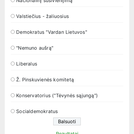
Nacionalinį susivienijimą
Valstiečius - žaliuosius
Demokratus "Vardan Lietuvos"
"Nemuno aušrą"
Liberalus
Ž. Pinskuvienės komitetą
Konservatorius ("Tėvynės sąjungą")
Socialdemokratus
Rezultatai