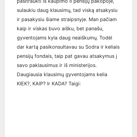
pasitraukti iš kaupimo II pensijų pakopoje,
sulaukiu daug klausimų, tad viską atsakysiu
ir pasakysiu šiame straipsnyje. Man pačiam
kaip ir viskas buvo aišku, bet panašu,
gyventojams kyla daug neaiškumų. Todėl
dar kartą pasikonsultavau su Sodra ir keliais
pensijų fondais, taip pat gavau atsakymus į
savo paklausimus ir iš ministerijos.
Daugiausia klausimų gyventojams kelia
KIEK?, KAIP? Ir KADA? Taigi: