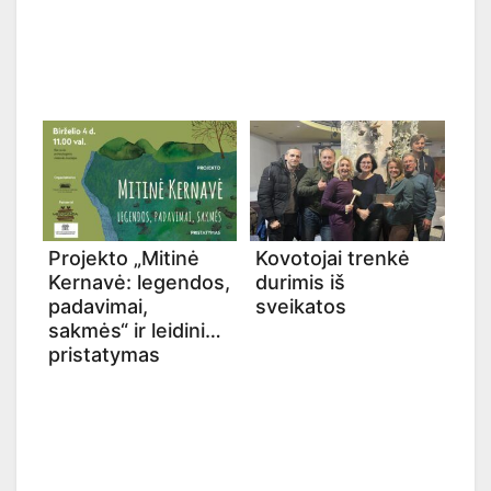
Projekto „Mitinė
Kovotojai trenkė
Kernavė: legendos,
durimis iš
padavimai,
sveikatos
sakmės“ ir leidinio
pristatymas