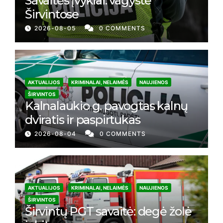
Savaitės įvykiai: vagystė
Širvintose
2026-08-05
0 COMMENTS
AKTUALIJOS
KRIMINALAI, NELAIMĖS
NAUJIENOS
ŠIRVINTOS
Kalnalaukio g. pavogtas kalnų
dviratis ir paspirtukas
2026-08-04
0 COMMENTS
AKTUALIJOS
KRIMINALAI, NELAIMĖS
NAUJIENOS
ŠIRVINTOS
Širvintų PGT savaitė: degė žolė