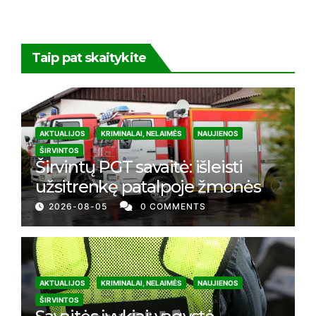
Taip pat skaitykite
AKTUALIJOS
KRIMINALAI, NELAIMĖS
NAUJIENOS
ŠIRVINTOS
Širvintų PGT savaitė: išleisti
užsitrenkę patalpoje žmonės
2026-08-05
0 COMMENTS
AKTUALIJOS
KRIMINALAI, NELAIMĖS
NAUJIENOS
ŠIRVINTOS