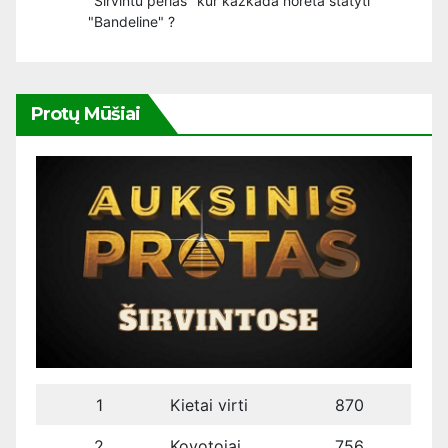
"Sirvintu perlas" kur kazkada noreta statyti
"Bandeline" ?
Protų Mūšiai
1
Kietai virti
870
2
Kovotojai
756