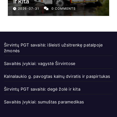
ir kita
2026-07-31
0 COMMENTS
Širvintų PGT savaitė: išleisti užsitrenkę patalpoje
žmonės
Savaitės įvykiai: vagystė Širvintose
Kalnalaukio g. pavogtas kalnų dviratis ir paspirtukas
Širvintų PGT savaitė: degė žolė ir kita
Savaitės įvykiai: sumuštas paramedikas