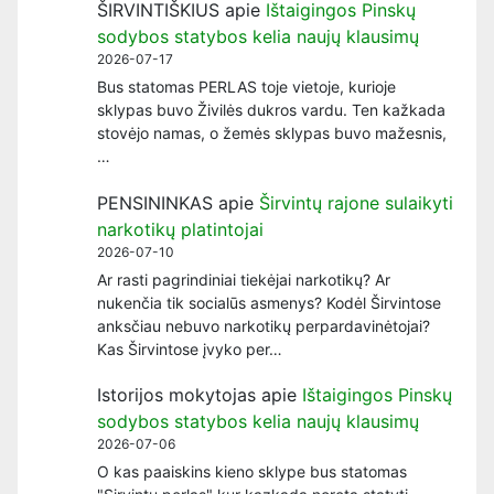
ŠIRVINTIŠKIUS
apie
Ištaigingos Pinskų
sodybos statybos kelia naujų klausimų
2026-07-17
Bus statomas PERLAS toje vietoje, kurioje
sklypas buvo Živilės dukros vardu. Ten kažkada
stovėjo namas, o žemės sklypas buvo mažesnis,
…
PENSININKAS
apie
Širvintų rajone sulaikyti
narkotikų platintojai
2026-07-10
Ar rasti pagrindiniai tiekėjai narkotikų? Ar
nukenčia tik socialūs asmenys? Kodėl Širvintose
anksčiau nebuvo narkotikų perpardavinėtojai?
Kas Širvintose įvyko per…
Istorijos mokytojas
apie
Ištaigingos Pinskų
sodybos statybos kelia naujų klausimų
2026-07-06
O kas paaiskins kieno sklype bus statomas