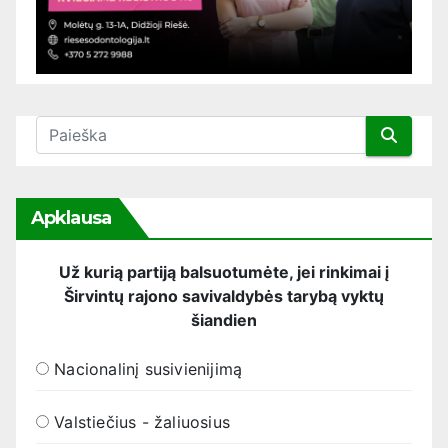
Apklausa
Už kurią partiją balsuotumėte, jei rinkimai į
Širvintų rajono savivaldybės tarybą vyktų
šiandien
Nacionalinį susivienijimą
Valstiečius - žaliuosius