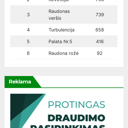
Raudonas
3
739
veršis
4
Turbulencija
658
5
Palata Nr.5
416
6
Raudona rožė
92
Reklama