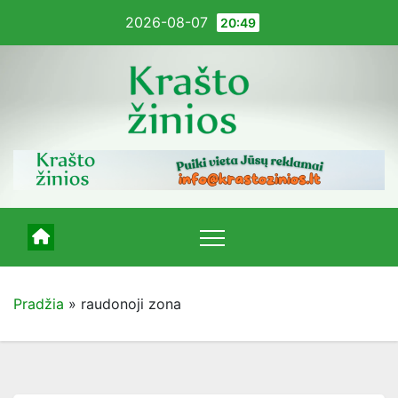
Pereiti
2026-08-07
20:49
į
turinį
Pradžia
»
raudonoji zona