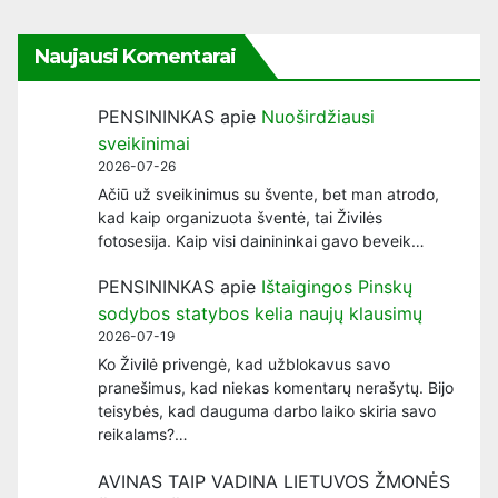
Naujausi Komentarai
PENSININKAS
apie
Nuoširdžiausi
sveikinimai
2026-07-26
Ačiū už sveikinimus su švente, bet man atrodo,
kad kaip organizuota šventė, tai Živilės
fotosesija. Kaip visi dainininkai gavo beveik…
PENSININKAS
apie
Ištaigingos Pinskų
sodybos statybos kelia naujų klausimų
2026-07-19
Ko Živilė privengė, kad užblokavus savo
pranešimus, kad niekas komentarų nerašytų. Bijo
teisybės, kad dauguma darbo laiko skiria savo
reikalams?…
AVINAS TAIP VADINA LIETUVOS ŽMONĖS