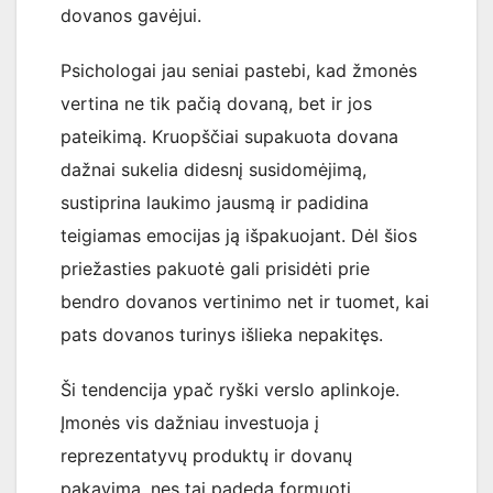
dovanos gavėjui.
Psichologai jau seniai pastebi, kad žmonės
vertina ne tik pačią dovaną, bet ir jos
pateikimą. Kruopščiai supakuota dovana
dažnai sukelia didesnį susidomėjimą,
sustiprina laukimo jausmą ir padidina
teigiamas emocijas ją išpakuojant. Dėl šios
priežasties pakuotė gali prisidėti prie
bendro dovanos vertinimo net ir tuomet, kai
pats dovanos turinys išlieka nepakitęs.
Ši tendencija ypač ryški verslo aplinkoje.
Įmonės vis dažniau investuoja į
reprezentatyvų produktų ir dovanų
pakavimą, nes tai padeda formuoti