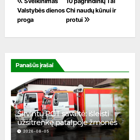
Navigacija
Sveikinimas
10 pagrindinių Tai
Valstybės dienos
Chi naudų kūnui ir
tarp
proga
protui
įrašų
Panašūs įrašai
Širvintų PGT savaitė: išleisti
užsitrenkę patalpoje žmonės
2026-08-05