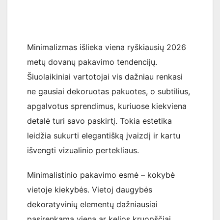
Minimalizmas išlieka viena ryškiausių 2026
metų dovanų pakavimo tendencijų.
Šiuolaikiniai vartotojai vis dažniau renkasi
ne gausiai dekoruotas pakuotes, o subtilius,
apgalvotus sprendimus, kuriuose kiekviena
detalė turi savo paskirtį. Tokia estetika
leidžia sukurti elegantišką įvaizdį ir kartu
išvengti vizualinio pertekliaus.
Minimalistinio pakavimo esmė – kokybė
vietoje kiekybės. Vietoj daugybės
dekoratyvinių elementų dažniausiai
pasirenkama viena ar kelios kruopščiai