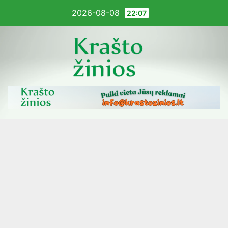
Pereiti
2026-08-08
22:07
į
turinį