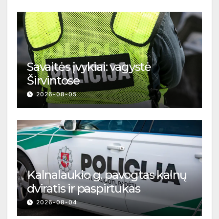
Savaitės įvykiai: vagystė
Širvintose
2026-08-05
Kalnalaukio g. pavogtas kalnų
dviratis ir paspirtukas
2026-08-04