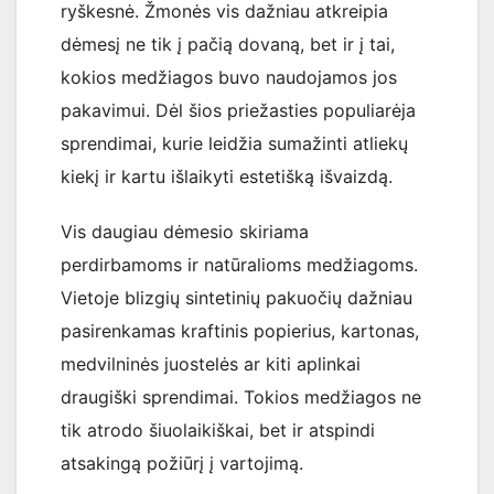
ryškesnė. Žmonės vis dažniau atkreipia
dėmesį ne tik į pačią dovaną, bet ir į tai,
kokios medžiagos buvo naudojamos jos
pakavimui. Dėl šios priežasties populiarėja
sprendimai, kurie leidžia sumažinti atliekų
kiekį ir kartu išlaikyti estetišką išvaizdą.
Vis daugiau dėmesio skiriama
perdirbamoms ir natūralioms medžiagoms.
Vietoje blizgių sintetinių pakuočių dažniau
pasirenkamas kraftinis popierius, kartonas,
medvilninės juostelės ar kiti aplinkai
draugiški sprendimai. Tokios medžiagos ne
tik atrodo šiuolaikiškai, bet ir atspindi
atsakingą požiūrį į vartojimą.