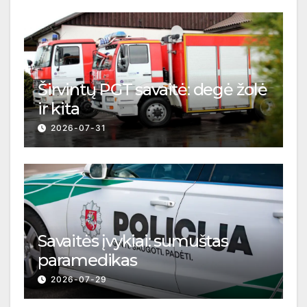
Širvintų PGT savaitė: degė žolė
ir kita
2026-07-31
Savaitės įvykiai: sumuštas
paramedikas
2026-07-29