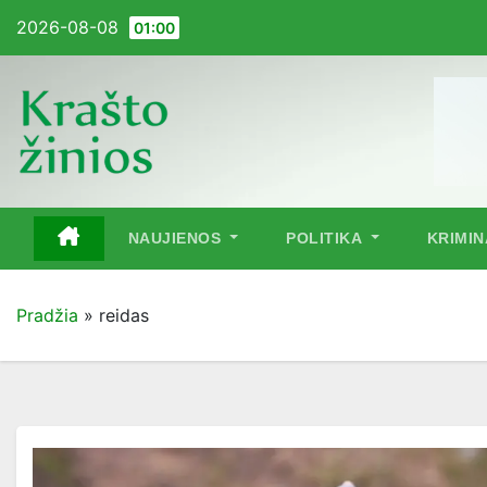
Pereiti
2026-08-08
01:00
į
turinį
NAUJIENOS
POLITIKA
KRIMI
Pradžia
»
reidas