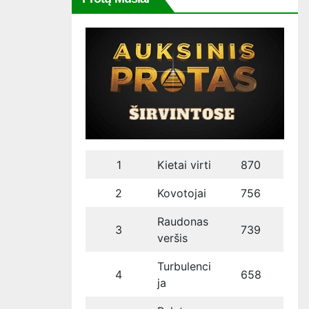
1
Kietai virti
870
2
Kovotojai
756
Raudonas
3
739
veršis
Turbulenci
4
658
ja