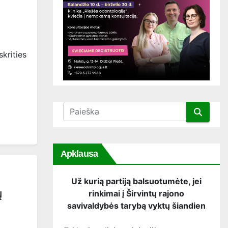
skrities
Apklausa
Už kurią partiją balsuotumėte, jei
ų
rinkimai į Širvintų rajono
savivaldybės tarybą vyktų šiandien