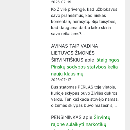
2026-07-19
Ko Živilė privengė, kad užblokavus
savo pranešimus, kad niekas
komentarų nerašytų. Bijo teisybės,
kad dauguma darbo laiko skiria
savo reikalams?…
AVINAS TAIP VADINA
LIETUVOS ŽMONĖS
ŠIRVINTIŠKIUS
apie
Ištaigingos
Pinskų sodybos statybos kelia
naujų klausimų
2026-07-17
Bus statomas PERLAS toje vietoje,
kurioje sklypas buvo Živilės dukros
vardu. Ten kažkada stovėjo namas,
o žemės sklypas buvo mažesnis,…
PENSININKAS
apie
Širvintų
rajone sulaikyti narkotikų