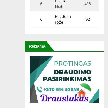
Palata
5
416
Nr.5
Raudona
6
92
rožė
Reklama