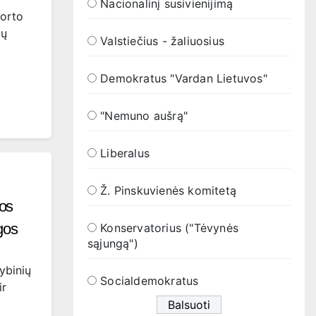
Nacionalinį susivienijimą
porto
tų
Valstiečius - žaliuosius
Demokratus "Vardan Lietuvos"
"Nemuno aušrą"
Liberalus
Ž. Pinskuvienės komitetą
ios
gos
Konservatorius ("Tėvynės
sąjungą")
ybinių
Socialdemokratus
ir