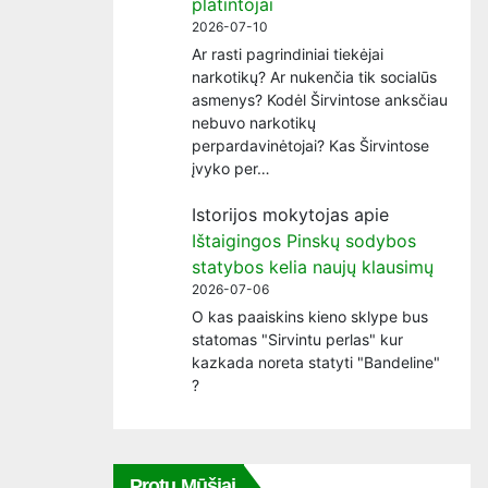
platintojai
2026-07-10
Ar rasti pagrindiniai tiekėjai
narkotikų? Ar nukenčia tik socialūs
asmenys? Kodėl Širvintose anksčiau
nebuvo narkotikų
perpardavinėtojai? Kas Širvintose
įvyko per…
Istorijos mokytojas
apie
Ištaigingos Pinskų sodybos
statybos kelia naujų klausimų
2026-07-06
O kas paaiskins kieno sklype bus
statomas "Sirvintu perlas" kur
kazkada noreta statyti "Bandeline"
?
Protų Mūšiai