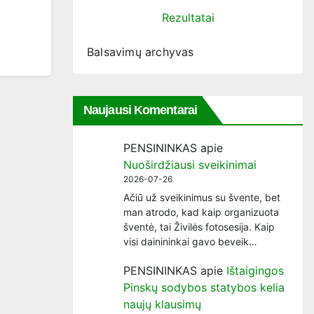
Rezultatai
Balsavimų archyvas
Naujausi Komentarai
PENSININKAS
apie
Nuoširdžiausi sveikinimai
2026-07-26
Ačiū už sveikinimus su švente, bet
man atrodo, kad kaip organizuota
šventė, tai Živilės fotosesija. Kaip
visi dainininkai gavo beveik…
PENSININKAS
apie
Ištaigingos
Pinskų sodybos statybos kelia
naujų klausimų