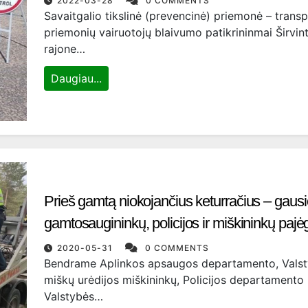
2022-03-28
0 COMMENTS
Savaitgalio tikslinė (prevencinė) priemonė – trans
priemonių vairuotojų blaivumo patikrininmai Širvin
rajone…
Daugiau...
Prieš gamtą niokojančius keturračius – gaus
gamtosaugininkų, policijos ir miškininkų pajė
2020-05-31
0 COMMENTS
Bendrame Aplinkos apsaugos departamento, Valst
miškų urėdijos miškininkų, Policijos departamento 
Valstybės…