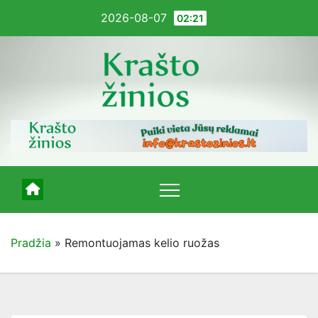
Pereiti
2026-08-07
02:21
į
turinį
Pradžia
»
Remontuojamas kelio ruožas