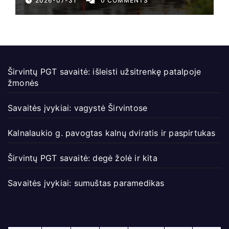
2026-07-31
0 COMMENTS
Širvintų PGT savaitė: išleisti užsitrenkę patalpoje
žmonės
Savaitės įvykiai: vagystė Širvintose
Kalnalaukio g. pavogtas kalnų dviratis ir paspirtukas
Širvintų PGT savaitė: degė žolė ir kita
Savaitės įvykiai: sumuštas paramedikas