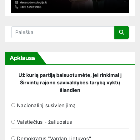
Apklausa
Už kurią partiją balsuotumėte, jei rinkimai į
Širvintų rajono savivaldybės tarybą vyktų
šiandien
Nacionalinį susivienijimą
Valstiečius - žaliuosius
Demokratus "Vardan Lietuvos"