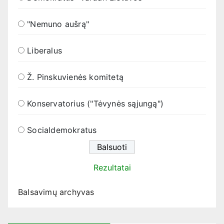
"Nemuno aušrą"
Liberalus
Ž. Pinskuvienės komitetą
Konservatorius ("Tėvynės sąjungą")
Socialdemokratus
Rezultatai
Balsavimų archyvas