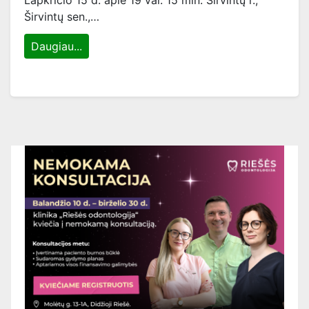
Lapkričio 15 d. apie 19 val. 15 min. Širvintų r.,
Širvintų sen.,…
Daugiau...