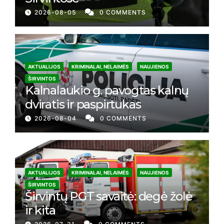
2026-08-05
0 COMMENTS
AKTUALIJOS
KRIMINALAI, NELAIMĖS
NAUJIENOS
ŠIRVINTOS
Kalnalaukio g. pavogtas kalnų
dviratis ir paspirtukas
2026-08-04
0 COMMENTS
AKTUALIJOS
KRIMINALAI, NELAIMĖS
NAUJIENOS
ŠIRVINTOS
Širvintų PGT savaitė: degė žolė
ir kita