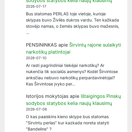
sodybos statybos kelia naujų klausimų
2026-07-17
Bus statomas PERLAS toje vietoje, kurioje
sklypas buvo Živilės dukros vardu. Ten kažkada
stovėjo namas, o žemės sklypas buvo mažesnis,
…
PENSININKAS
apie
Širvintų rajone sulaikyti
narkotikų platintojai
2026-07-10
Ar rasti pagrindiniai tiekėjai narkotikų? Ar
nukenčia tik socialūs asmenys? Kodėl Širvintose
anksčiau nebuvo narkotikų perpardavinėtojai?
Kas Širvintose įvyko per…
Istorijos mokytojas
apie
Ištaigingos Pinskų
sodybos statybos kelia naujų klausimų
2026-07-06
O kas paaiskins kieno sklype bus statomas
"Sirvintu perlas" kur kazkada noreta statyti
"Bandeline" ?