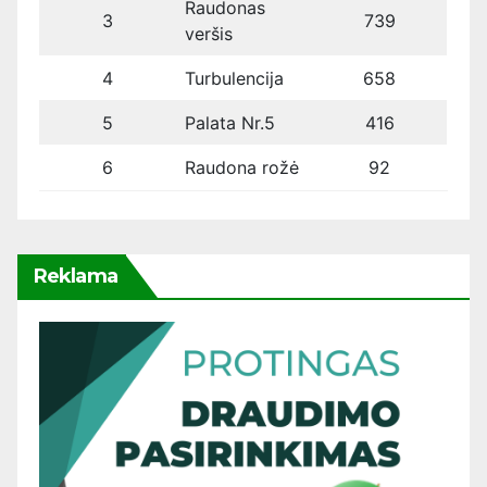
Raudonas
3
739
veršis
4
Turbulencija
658
5
Palata Nr.5
416
6
Raudona rožė
92
Reklama