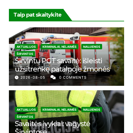
Taip pat skaitykite
AKTUALIJOS
KRIMINALAI, NELAIMĖS
NAUJIENOS
ŠIRVINTOS
Širvintų PGT savaitė: išleisti
užsitrenkę patalpoje žmonės
2026-08-05
0 COMMENTS
AKTUALIJOS
KRIMINALAI, NELAIMĖS
NAUJIENOS
ŠIRVINTOS
Savaitės įvykiai: vagystė
Širvintose