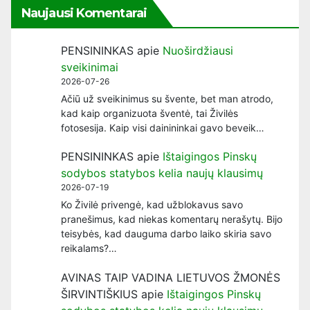
Naujausi Komentarai
PENSININKAS
apie
Nuoširdžiausi
sveikinimai
2026-07-26
Ačiū už sveikinimus su švente, bet man atrodo,
kad kaip organizuota šventė, tai Živilės
fotosesija. Kaip visi dainininkai gavo beveik…
PENSININKAS
apie
Ištaigingos Pinskų
sodybos statybos kelia naujų klausimų
2026-07-19
Ko Živilė privengė, kad užblokavus savo
pranešimus, kad niekas komentarų nerašytų. Bijo
teisybės, kad dauguma darbo laiko skiria savo
reikalams?…
AVINAS TAIP VADINA LIETUVOS ŽMONĖS
ŠIRVINTIŠKIUS
apie
Ištaigingos Pinskų