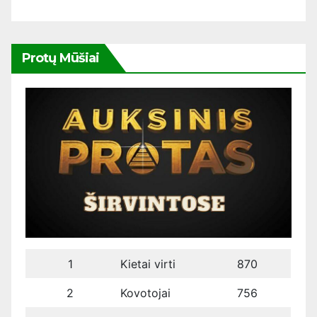
Protų Mūšiai
1
Kietai virti
870
2
Kovotojai
756