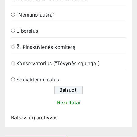
"Nemuno aušrą"
Liberalus
Ž. Pinskuvienės komitetą
Konservatorius ("Tėvynės sąjungą")
Socialdemokratus
Rezultatai
Balsavimų archyvas