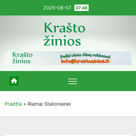
Pereiti
2026-08-07
07:48
į
turinį
Pradžia
»
Riamai Stalionienei