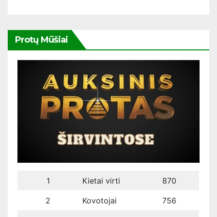
Protų Mūšiai
1
Kietai virti
870
2
Kovotojai
756