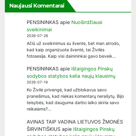
Naujausi Komentarai
PENSININKAS
apie
Nuoširdžiausi
sveikinimai
2026-07-26
Ačiū už sveikinimus su švente, bet man atrodo,
kad kaip organizuota šventė, tai Živilės
fotosesija. Kaip visi dainininkai gavo beveik…
PENSININKAS
apie
Ištaigingos Pinskų
sodybos statybos kelia naujų klausimų
2026-07-19
Ko Živilė privengė, kad užblokavus savo
pranešimus, kad niekas komentarų nerašytų. Bijo
teisybės, kad dauguma darbo laiko skiria savo
reikalams?…
AVINAS TAIP VADINA LIETUVOS ŽMONĖS
ŠIRVINTIŠKIUS
apie
Ištaigingos Pinskų