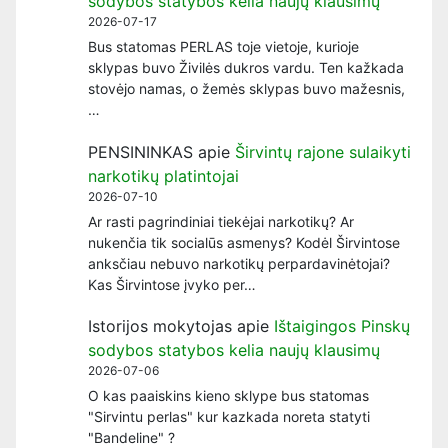
sodybos statybos kelia naujų klausimų
2026-07-17
Bus statomas PERLAS toje vietoje, kurioje
sklypas buvo Živilės dukros vardu. Ten kažkada
stovėjo namas, o žemės sklypas buvo mažesnis,
…
PENSININKAS
apie
Širvintų rajone sulaikyti
narkotikų platintojai
2026-07-10
Ar rasti pagrindiniai tiekėjai narkotikų? Ar
nukenčia tik socialūs asmenys? Kodėl Širvintose
anksčiau nebuvo narkotikų perpardavinėtojai?
Kas Širvintose įvyko per…
Istorijos mokytojas
apie
Ištaigingos Pinskų
sodybos statybos kelia naujų klausimų
2026-07-06
O kas paaiskins kieno sklype bus statomas
"Sirvintu perlas" kur kazkada noreta statyti
"Bandeline" ?