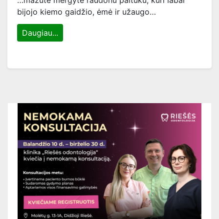
…mažutė mergytė raudonu paltuku, kuri labai
bijojo kiemo gaidžio, ėmė ir užaugo…
Daugiau...