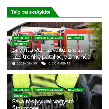
Taip pat skaitykite
AKTUALIJOS
KRIMINALAI, NELAIMĖS
NAUJIENOS
ŠIRVINTOS
Širvintų PGT savaitė: išleisti
užsitrenkę patalpoje žmonės
2026-08-05
0 COMMENTS
AKTUALIJOS
KRIMINALAI, NELAIMĖS
NAUJIENOS
ŠIRVINTOS
Savaitės įvykiai: vagystė
Širvintose