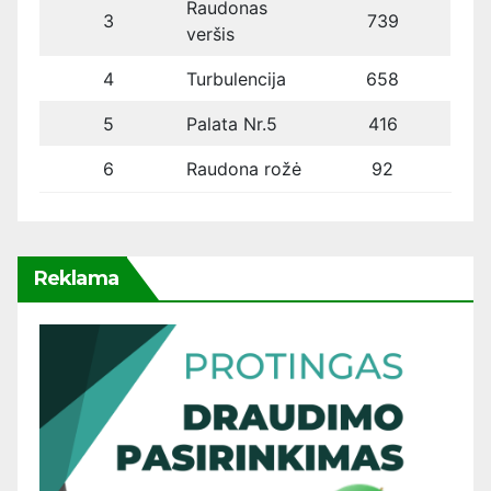
Raudonas
3
739
veršis
4
Turbulencija
658
5
Palata Nr.5
416
6
Raudona rožė
92
Reklama