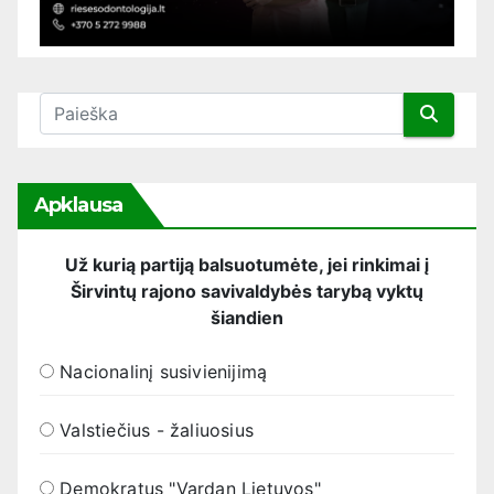
Apklausa
Už kurią partiją balsuotumėte, jei rinkimai į
Širvintų rajono savivaldybės tarybą vyktų
šiandien
Nacionalinį susivienijimą
Valstiečius - žaliuosius
Demokratus "Vardan Lietuvos"