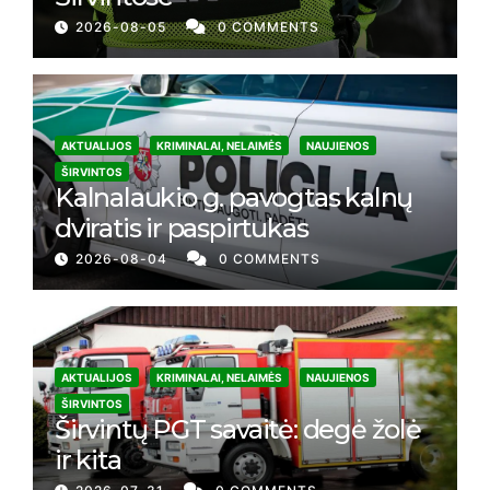
2026-08-05
0 COMMENTS
AKTUALIJOS
KRIMINALAI, NELAIMĖS
NAUJIENOS
ŠIRVINTOS
Kalnalaukio g. pavogtas kalnų
dviratis ir paspirtukas
2026-08-04
0 COMMENTS
AKTUALIJOS
KRIMINALAI, NELAIMĖS
NAUJIENOS
ŠIRVINTOS
Širvintų PGT savaitė: degė žolė
ir kita