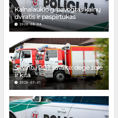
Kalnalaukio g. pavogtas kalnų
dviratis ir paspirtukas
2026-08-04
Širvintų PGT savaitė: degė žolė
ir kita
2026-07-31