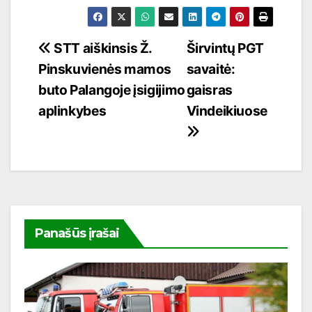
Navigacija
STT aiškinsis Ž.
Širvintų PGT
Pinskuvienės mamos
savaitė:
tarp
buto Palangoje įsigijimo
gaisras
įrašų
aplinkybes
Vindeikiuose
Panašūs įrašai