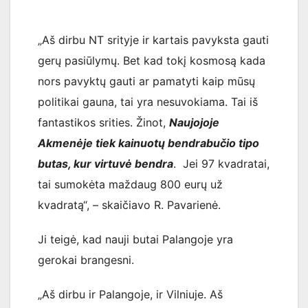
„Aš dirbu NT srityje ir kartais pavyksta gauti
gerų pasiūlymų. Bet kad tokį kosmosą kada
nors pavyktų gauti ar pamatyti kaip mūsų
politikai gauna, tai yra nesuvokiama. Tai iš
fantastikos srities. Žinot,
Naujojoje
Akmenėje tiek kainuotų bendrabučio tipo
butas, kur virtuvė bendra
. Jei 97 kvadratai,
tai sumokėta maždaug 800 eurų už
kvadratą“, – skaičiavo R. Pavarienė.
Ji teigė, kad nauji butai Palangoje yra
gerokai brangesni.
„Aš dirbu ir Palangoje, ir Vilniuje. Aš