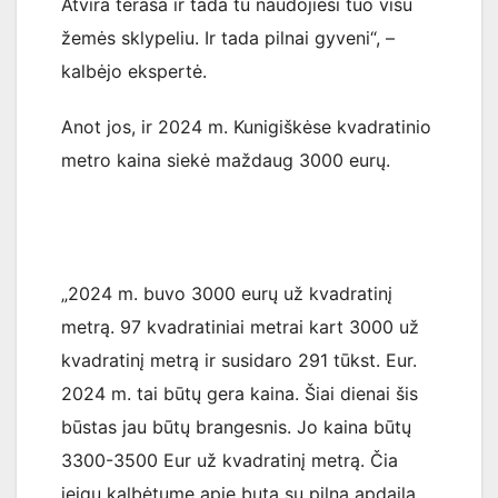
Atvira terasa ir tada tu naudojiesi tuo visu
žemės sklypeliu. Ir tada pilnai gyveni“, –
kalbėjo ekspertė.
Anot jos, ir 2024 m. Kunigiškėse kvadratinio
metro kaina siekė maždaug 3000 eurų.
„2024 m. buvo 3000 eurų už kvadratinį
metrą. 97 kvadratiniai metrai kart 3000 už
kvadratinį metrą ir susidaro 291 tūkst. Eur.
2024 m. tai būtų gera kaina. Šiai dienai šis
būstas jau būtų brangesnis. Jo kaina būtų
3300-3500 Eur už kvadratinį metrą. Čia
jeigu kalbėtume apie butą su pilna apdaila.