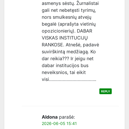
asmenys sėstų. Žurnalistai
gali net nebetęsti tyrimų,
nors smulkesnių atvejų
begalė (aprašyta vietinių
opozicionierių). DABAR
VISKAS INSTITUCIJŲ
RANKOSE. Atnešė, padavė
suvirškintą medžiagą. Ko
dar reikia??? Ir jeigu net
dabar institucijos bus
neveiksnios, tai eikit
visi………………………………..
REPLY
Aldona
parašė:
2026-06-05 15:41