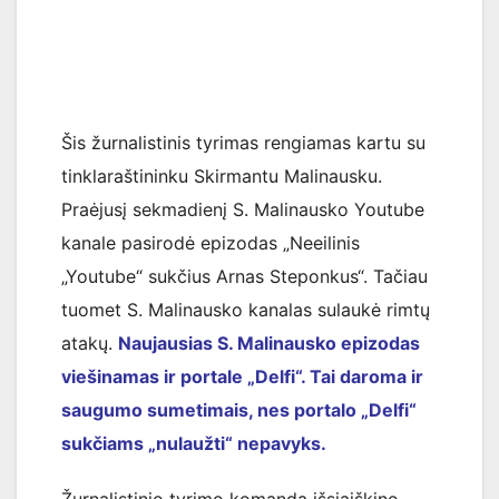
Šis žurnalistinis tyrimas rengiamas kartu su
tinklaraštininku Skirmantu Malinausku.
Praėjusį sekmadienį S. Malinausko Youtube
kanale pasirodė epizodas „Neeilinis
„Youtube“ sukčius Arnas Steponkus“. Tačiau
tuomet S. Malinausko kanalas sulaukė rimtų
atakų.
Naujausias S. Malinausko epizodas
viešinamas ir portale „Delfi“. Tai daroma ir
saugumo sumetimais, nes portalo „Delfi“
sukčiams „nulaužti“ nepavyks.
Žurnalistinio tyrimo komanda išsiaiškino,