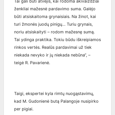
Tai gali būti atvejis, kai rodoma akivaizdžiai
ženkliai mažesnė pardavimo suma. Galėjo
būti atsiskaitoma grynaisiais. Na žinot, kai
turi žmonės juodų pinigų… Turiu grynais,
noriu atsiskaityti – rodom mažesnę sumą.
Tai ydinga praktika. Tokiu būdu iškreipiamos
rinkos vertės. Realūs pardavimai už tiek
niekada nevyko ir jų niekada nebūna“, –
teigė R. Pavarienė.
Taigi, ekspertei kyla rimtų nuogąstavimų,
kad M. Gudonienė butą Palangoje nusipirko
per pigiai.