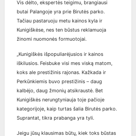
Vis dėlto, ekspertės teigimu, brangiausi
butai Palangoje yra prie Birutės parko.
Tačiau pastaruoju metu kainos kyla ir
Kunigiškėse, nes ten būstus reklamuoja
žinomi nuomonės formuotojai.
„Kunigiškės išpopuliarėjusios ir kainos
iškilusios. Feisbuke visi mes viską matom,
koks ale prestižinis rajonas. Kažkada ir
Perkūnkiemis buvo prestižinis – daug
kalbėjo, daug žmonių atsikraustė. Bet
Kunigiškės nerungtyniauja toje pačioje
kategorijoje, kaip turtas šalia Birutės parko.
Suprantat, tikra prabanga yra tyli.
Jeigu jūsų klausimas būtų, kiek toks būstas