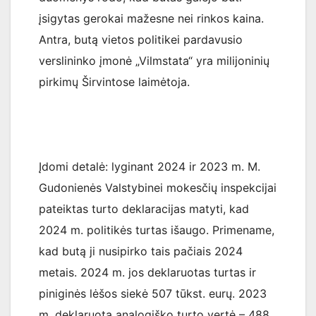
įsigytas gerokai mažesne nei rinkos kaina.
Antra, butą vietos politikei pardavusio
verslininko įmonė „Vilmstata“ yra milijoninių
pirkimų Širvintose laimėtoja.
Įdomi detalė: lyginant 2024 ir 2023 m. M.
Gudonienės Valstybinei mokesčių inspekcijai
pateiktas turto deklaracijas matyti, kad
2024 m. politikės turtas išaugo. Primename,
kad butą ji nusipirko tais pačiais 2024
metais. 2024 m. jos deklaruotas turtas ir
piniginės lėšos siekė 507 tūkst. eurų. 2023
m. deklaruota analogiško turto vertė – 488