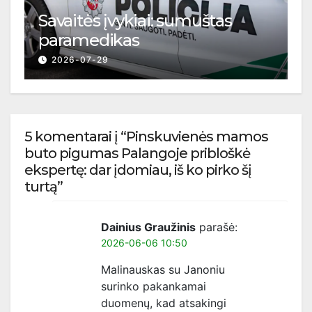
Savaitės įvykiai: sumuštas
paramedikas
2026-07-29
5 komentarai į “Pinskuvienės mamos
buto pigumas Palangoje pribloškė
ekspertę: dar įdomiau, iš ko pirko šį
turtą”
Dainius Graužinis
parašė:
2026-06-06 10:50
Malinauskas su Janoniu
surinko pakankamai
duomenų, kad atsakingi