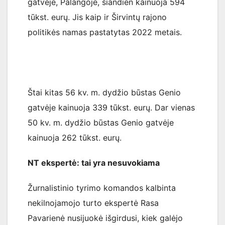
gatvėje, Palangoje, šiandien kainuoja 594
tūkst. eurų. Jis kaip ir Širvintų rajono
politikės namas pastatytas 2022 metais.
Štai kitas 56 kv. m. dydžio būstas Genio
gatvėje kainuoja 339 tūkst. eurų. Dar vienas
50 kv. m. dydžio būstas Genio gatvėje
kainuoja 262 tūkst. eurų.
NT ekspertė: tai yra nesuvokiama
Žurnalistinio tyrimo komandos kalbinta
nekilnojamojo turto ekspertė Rasa
Pavarienė nusijuokė išgirdusi, kiek galėjo