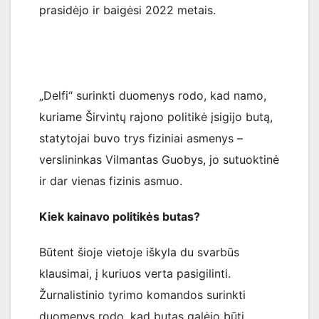
prasidėjo ir baigėsi 2022 metais.
„Delfi“ surinkti duomenys rodo, kad namo,
kuriame Širvintų rajono politikė įsigijo butą,
statytojai buvo trys fiziniai asmenys –
verslininkas Vilmantas Guobys, jo sutuoktinė
ir dar vienas fizinis asmuo.
Kiek kainavo politikės butas?
Būtent šioje vietoje iškyla du svarbūs
klausimai, į kuriuos verta pasigilinti.
Žurnalistinio tyrimo komandos surinkti
duomenys rodo, kad butas galėjo būti