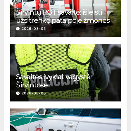
Širvintų PGT savaitė: išleisti
užsitrenkę patalpoje žmonės
2026-08-05
Savaitės įvykiai: vagystė
Širvintose
2026-08-05