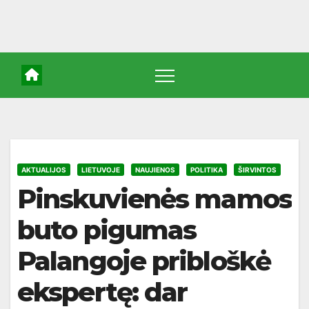
AKTUALIJOS
LIETUVOJE
NAUJIENOS
POLITIKA
ŠIRVINTOS
Pinskuvienės mamos
buto pigumas
Palangoje pribloškė
ekspertę: dar