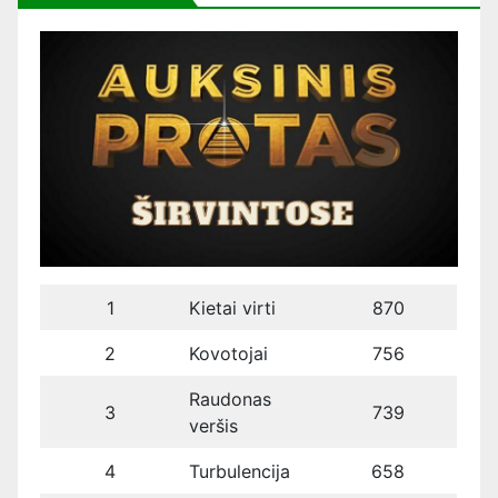
1
Kietai virti
870
2
Kovotojai
756
Raudonas
3
739
veršis
4
Turbulencija
658