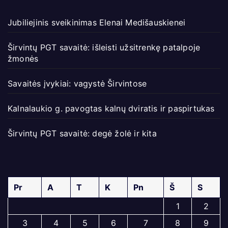
Jubiliejinis sveikinimas Elenai Medišauskienei
Širvintų PGT savaitė: išleisti užsitrenkę patalpoje
žmonės
Savaitės įvykiai: vagystė Širvintose
Kalnalaukio g. pavogtas kalnų dviratis ir paspirtukas
Širvintų PGT savaitė: degė žolė ir kita
Pr
A
T
K
Pn
Š
S
1
2
3
4
5
6
7
8
9