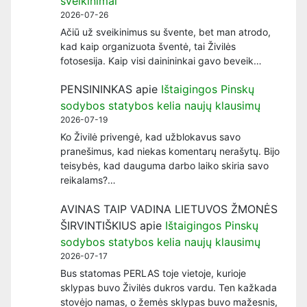
sveikinimai
2026-07-26
Ačiū už sveikinimus su švente, bet man atrodo,
kad kaip organizuota šventė, tai Živilės
fotosesija. Kaip visi dainininkai gavo beveik…
PENSININKAS
apie
Ištaigingos Pinskų
sodybos statybos kelia naujų klausimų
2026-07-19
Ko Živilė privengė, kad užblokavus savo
pranešimus, kad niekas komentarų nerašytų. Bijo
teisybės, kad dauguma darbo laiko skiria savo
reikalams?…
AVINAS TAIP VADINA LIETUVOS ŽMONĖS
ŠIRVINTIŠKIUS
apie
Ištaigingos Pinskų
sodybos statybos kelia naujų klausimų
2026-07-17
Bus statomas PERLAS toje vietoje, kurioje
sklypas buvo Živilės dukros vardu. Ten kažkada
stovėjo namas, o žemės sklypas buvo mažesnis,