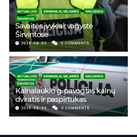
AKTUALIJOS
KRIMINALAI, NELAIMĖS
NAUJIENOS
ŠIRVINTOS
Savaitės įvykiai: vagystė
Širvintose
2026-08-05
0 COMMENTS
AKTUALIJOS
KRIMINALAI, NELAIMĖS
NAUJIENOS
ŠIRVINTOS
Kalnalaukio g. pavogtas kalnų
dviratis ir paspirtukas
2026-08-04
0 COMMENTS