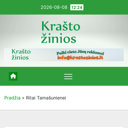
Pereiti
2026-08-08
12:24
į
turinį
Pradžia
»
Ritai Tamašunienei