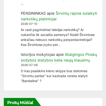
…
PENSININKAS
apie
Širvintų rajone sulaikyti
narkotikų platintojai
2026-07-10
Ar rasti pagrindiniai tiekėjai narkotikų? Ar
nukenčia tik socialūs asmenys? Kodėl Širvintose
anksčiau nebuvo narkotikų perpardavinėtojai?
Kas Širvintose įvyko per…
Istorijos mokytojas
apie
Ištaigingos Pinskų
sodybos statybos kelia naujų klausimų
2026-07-06
O kas paaiskins kieno sklype bus statomas
"Sirvintu perlas" kur kazkada noreta statyti
"Bandeline" ?
Protų Mūšiai