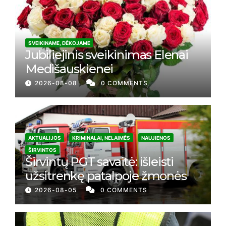
SVEIKINAME, DĖKOJAME
Jubiliejinis sveikinimas Elenai
Medišauskienei
2026-08-08
0 COMMENTS
AKTUALIJOS
KRIMINALAI, NELAIMĖS
NAUJIENOS
ŠIRVINTOS
Širvintų PGT savaitė: išleisti
užsitrenkę patalpoje žmonės
2026-08-05
0 COMMENTS