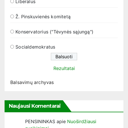
Liberalus
Ž. Pinskuvienės komitetą
Konservatorius ("Tėvynės sąjungą")
Socialdemokratus
Rezultatai
Balsavimų archyvas
Naujausi Komentarai
PENSININKAS
apie
Nuoširdžiausi