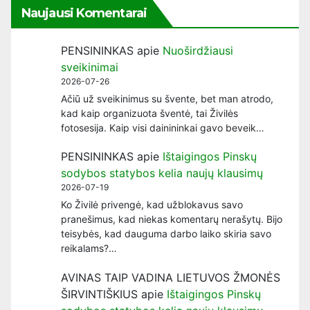
Naujausi Komentarai
PENSININKAS
apie
Nuoširdžiausi
sveikinimai
2026-07-26
Ačiū už sveikinimus su švente, bet man atrodo,
kad kaip organizuota šventė, tai Živilės
fotosesija. Kaip visi dainininkai gavo beveik…
PENSININKAS
apie
Ištaigingos Pinskų
sodybos statybos kelia naujų klausimų
2026-07-19
Ko Živilė privengė, kad užblokavus savo
pranešimus, kad niekas komentarų nerašytų. Bijo
teisybės, kad dauguma darbo laiko skiria savo
reikalams?…
AVINAS TAIP VADINA LIETUVOS ŽMONĖS
ŠIRVINTIŠKIUS
apie
Ištaigingos Pinskų