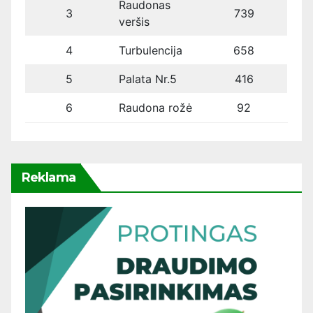
Raudonas
3
739
veršis
4
Turbulencija
658
5
Palata Nr.5
416
6
Raudona rožė
92
Reklama