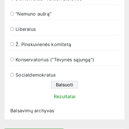
"Nemuno aušrą"
Liberalus
Ž. Pinskuvienės komitetą
Konservatorius ("Tėvynės sąjungą")
Socialdemokratus
Rezultatai
Balsavimų archyvas