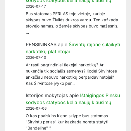
sodybos statybos kelia naujų klausimų
2026-07-17
Bus statomas PERLAS toje vietoje, kurioje
sklypas buvo Živilės dukros vardu. Ten kažkada
stovėjo namas, o žemės sklypas buvo mažesnis,
…
PENSININKAS
apie
Širvintų rajone sulaikyti
narkotikų platintojai
2026-07-10
Ar rasti pagrindiniai tiekėjai narkotikų? Ar
nukenčia tik socialūs asmenys? Kodėl Širvintose
anksčiau nebuvo narkotikų perpardavinėtojai?
Kas Širvintose įvyko per…
Istorijos mokytojas
apie
Ištaigingos Pinskų
sodybos statybos kelia naujų klausimų
2026-07-06
O kas paaiskins kieno sklype bus statomas
"Sirvintu perlas" kur kazkada noreta statyti
"Bandeline" ?