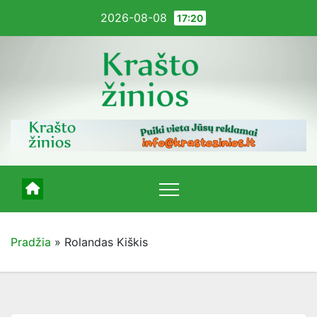
Pereiti
2026-08-08
17:20
į
turinį
Pradžia
»
Rolandas Kiškis