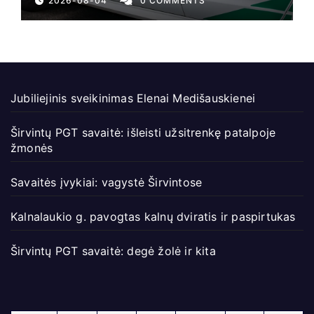
2026-08-04
0 COMMENTS
Jubiliejinis sveikinimas Elenai Medišauskienei
Širvintų PGT savaitė: išleisti užsitrenkę patalpoje
žmonės
Savaitės įvykiai: vagystė Širvintose
Kalnalaukio g. pavogtas kalnų dviratis ir paspirtukas
Širvintų PGT savaitė: degė žolė ir kita