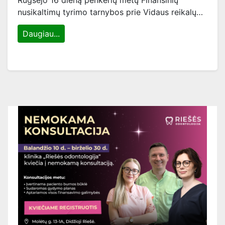
Rugsėjo 16 dieną penkerių metų Finansinių
nusikaltimų tyrimo tarnybos prie Vidaus reikalų…
Daugiau...