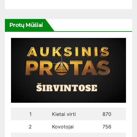
Protų Mūšiai
1
Kietai virti
870
2
Kovotojai
756