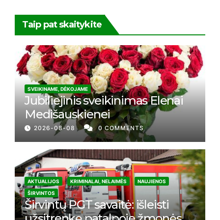
Taip pat skaitykite
SVEIKINAME, DĖKOJAME
Jubiliejinis sveikinimas Elenai
Medišauskienei
2026-08-08
0 COMMENTS
AKTUALIJOS
KRIMINALAI, NELAIMĖS
NAUJIENOS
ŠIRVINTOS
Širvintų PGT savaitė: išleisti
užsitrenkę patalpoje žmonės