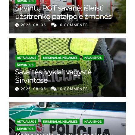
ŠIRVINTOS
Širvintų PGT savaitė: išleisti
užsitrenkę patalpoje žmonės
2026-08-05
0 COMMENTS
AKTUALIJOS
KRIMINALAI, NELAIMĖS
NAUJIENOS
ŠIRVINTOS
Savaitės įvykiai: vagystė
Širvintose
2026-08-05
0 COMMENTS
AKTUALIJOS
KRIMINALAI, NELAIMĖS
NAUJIENOS
ŠIRVINTOS