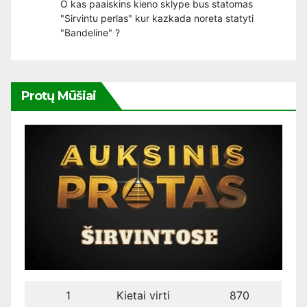
O kas paaiskins kieno sklype bus statomas
"Sirvintu perlas" kur kazkada noreta statyti
"Bandeline" ?
Protų Mūšiai
1
Kietai virti
870