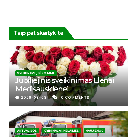
Taip pat skaitykite
SVEIKINAME, DĖKOJAME
Jubiliejinis sveikinimas Elenai
Medišauskienei
2026-08-08
0 COMMENTS
AKTUALIJOS
KRIMINALAI, NELAIMĖS
NAUJIENOS