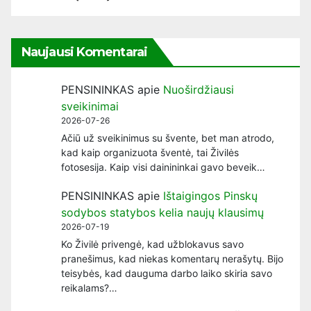
Naujausi Komentarai
PENSININKAS
apie
Nuoširdžiausi
sveikinimai
2026-07-26
Ačiū už sveikinimus su švente, bet man atrodo,
kad kaip organizuota šventė, tai Živilės
fotosesija. Kaip visi dainininkai gavo beveik…
PENSININKAS
apie
Ištaigingos Pinskų
sodybos statybos kelia naujų klausimų
2026-07-19
Ko Živilė privengė, kad užblokavus savo
pranešimus, kad niekas komentarų nerašytų. Bijo
teisybės, kad dauguma darbo laiko skiria savo
reikalams?…