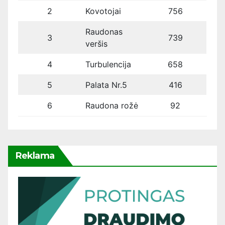
2
Kovotojai
756
Raudonas
3
739
veršis
4
Turbulencija
658
5
Palata Nr.5
416
6
Raudona rožė
92
Reklama