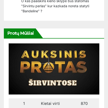
O kas paaiskins kieno sklype bus statomas
"Sirvintu perlas" kur kazkada noreta statyti
"Bandeline" ?
Protų Mūšiai
1
Kietai virti
870