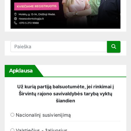
Apklausa
Už kurią partiją balsuotumėte, jei rinkimai į
Širvintų rajono savivaldybės tarybą vyktų
šiandien
Nacionalinį susivienijimą
Valstiečius - žaliuosius