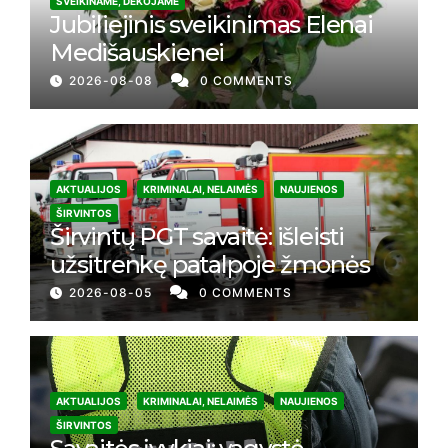
SVEIKINAME, DĖKOJAME
Jubiliejinis sveikinimas Elenai
Medišauskienei
2026-08-08
0 COMMENTS
AKTUALIJOS
KRIMINALAI, NELAIMĖS
NAUJIENOS
ŠIRVINTOS
Širvintų PGT savaitė: išleisti
užsitrenkę patalpoje žmonės
2026-08-05
0 COMMENTS
AKTUALIJOS
KRIMINALAI, NELAIMĖS
NAUJIENOS
ŠIRVINTOS