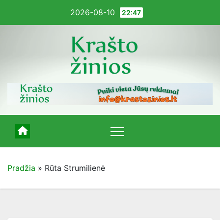
Pereiti
2026-08-10
22:47
į
turinį
Pradžia
»
Rūta Strumilienė