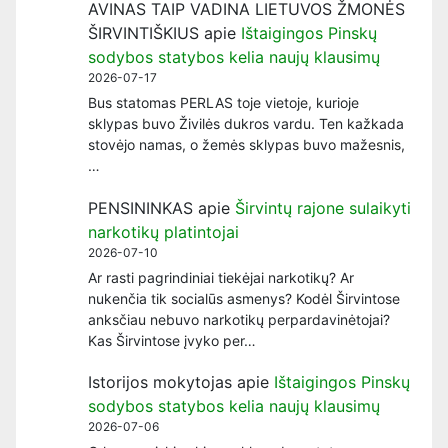
AVINAS TAIP VADINA LIETUVOS ŽMONĖS
ŠIRVINTIŠKIUS
apie
Ištaigingos Pinskų
sodybos statybos kelia naujų klausimų
2026-07-17
Bus statomas PERLAS toje vietoje, kurioje
sklypas buvo Živilės dukros vardu. Ten kažkada
stovėjo namas, o žemės sklypas buvo mažesnis,
…
PENSININKAS
apie
Širvintų rajone sulaikyti
narkotikų platintojai
2026-07-10
Ar rasti pagrindiniai tiekėjai narkotikų? Ar
nukenčia tik socialūs asmenys? Kodėl Širvintose
anksčiau nebuvo narkotikų perpardavinėtojai?
Kas Širvintose įvyko per…
Istorijos mokytojas
apie
Ištaigingos Pinskų
sodybos statybos kelia naujų klausimų
2026-07-06