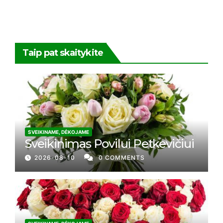
Taip pat skaitykite
SVEIKINAME, DĖKOJAME
Sveikinimas Povilui Petkevičiui
2026-08-10
0 COMMENTS