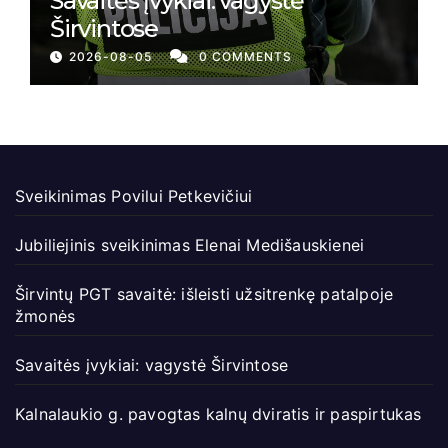
Savaitės įvykiai: vagystė
Širvintose
2026-08-05
0 COMMENTS
Sveikinimas Povilui Petkevičiui
Jubiliejinis sveikinimas Elenai Medišauskienei
Širvintų PGT savaitė: išleisti užsitrenkę patalpoje
žmonės
Savaitės įvykiai: vagystė Širvintose
Kalnalaukio g. pavogtas kalnų dviratis ir paspirtukas