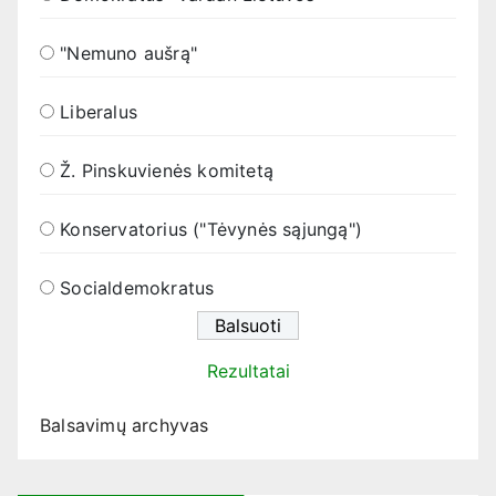
"Nemuno aušrą"
Liberalus
Ž. Pinskuvienės komitetą
Konservatorius ("Tėvynės sąjungą")
Socialdemokratus
Rezultatai
Balsavimų archyvas