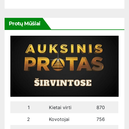
Protų Mūšiai
1
Kietai virti
870
2
Kovotojai
756