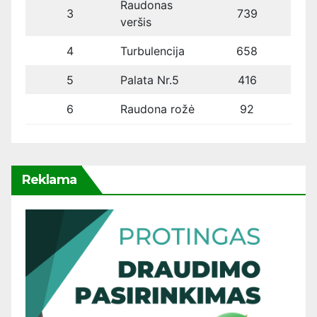
Raudonas
3
739
veršis
4
Turbulencija
658
5
Palata Nr.5
416
6
Raudona rožė
92
Reklama