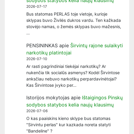
sodybos statybos kelia naujų klausimų
2026-07-17
Bus statomas PERLAS toje vietoje, kurioje
sklypas buvo Živilės dukros vardu. Ten kažkada
stovėjo namas, o žemės sklypas buvo mažesnis,
…
PENSININKAS
apie
Širvintų rajone sulaikyti
narkotikų platintojai
2026-07-10
Ar rasti pagrindiniai tiekėjai narkotikų? Ar
nukenčia tik socialūs asmenys? Kodėl Širvintose
anksčiau nebuvo narkotikų perpardavinėtojai?
Kas Širvintose įvyko per…
Istorijos mokytojas
apie
Ištaigingos Pinskų
sodybos statybos kelia naujų klausimų
2026-07-06
O kas paaiskins kieno sklype bus statomas
"Sirvintu perlas" kur kazkada noreta statyti
"Bandeline" ?