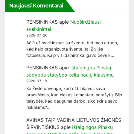
Naujausi Komentarai
PENSININKAS
apie
Nuoširdžiausi
sveikinimai
2026-07-26
Ačiū už sveikinimus su švente, bet man atrodo,
kad kaip organizuota šventė, tai Živilės
fotosesija. Kaip visi dainininkai gavo beveik…
PENSININKAS
apie
Ištaigingos Pinskų
sodybos statybos kelia naujų klausimų
2026-07-19
Ko Živilė privengė, kad užblokavus savo
pranešimus, kad niekas komentarų nerašytų. Bijo
teisybės, kad dauguma darbo laiko skiria savo
reikalams?…
AVINAS TAIP VADINA LIETUVOS ŽMONĖS
ŠIRVINTIŠKIUS
apie
Ištaigingos Pinskų