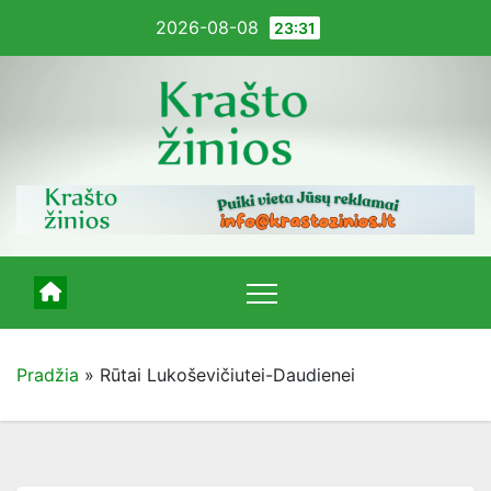
Pereiti
2026-08-08
23:31
į
turinį
Pradžia
»
Rūtai Lukoševičiutei-Daudienei