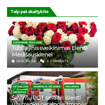
Taip pat skaitykite
SVEIKINAME, DĖKOJAME
Jubiliejinis sveikinimas Elenai
Medišauskienei
2026-08-08
0 COMMENTS
AKTUALIJOS
KRIMINALAI, NELAIMĖS
NAUJIENOS
ŠIRVINTOS
Širvintų PGT savaitė: išleisti
užsitrenkę patalpoje žmonės