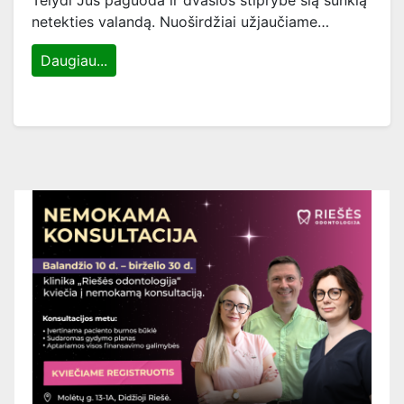
Telydi Jus paguoda ir dvasios stiprybė šią sunkią
netekties valandą. Nuoširdžiai užjaučiame…
Daugiau...