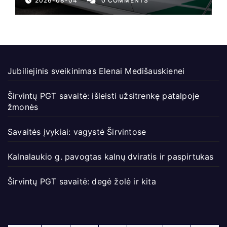
2026-08-04
0 COMMENTS
Jubiliejinis sveikinimas Elenai Medišauskienei
Širvintų PGT savaitė: išleisti užsitrenkę patalpoje
žmonės
Savaitės įvykiai: vagystė Širvintose
Kalnalaukio g. pavogtas kalnų dviratis ir paspirtukas
Širvintų PGT savaitė: degė žolė ir kita