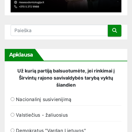
Apklausa
Už kurią partiją balsuotumėte, jei rinkimai į
Širvintų rajono savivaldybės tarybą vyktų
šiandien
Nacionalinį susivienijimą
Valstiečius - žaliuosius
Demokratus "Vardan Lietuvos"