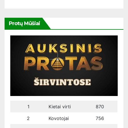
Protų Mūšiai
1
Kietai virti
870
2
Kovotojai
756