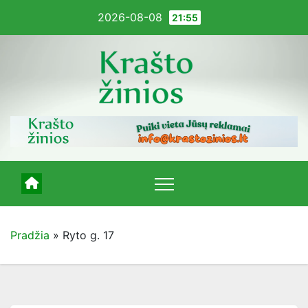
Pereiti
2026-08-08
21:55
į
turinį
Pradžia
»
Ryto g. 17