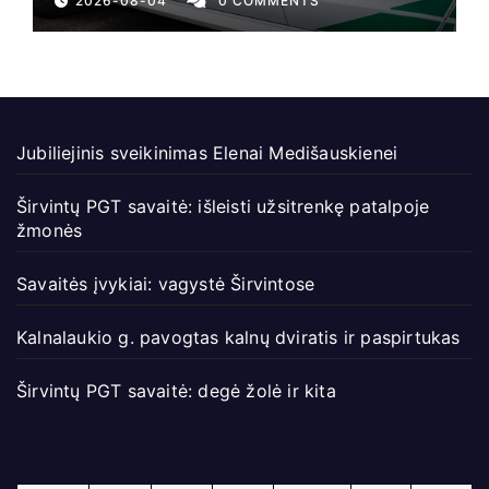
2026-08-04
0 COMMENTS
Jubiliejinis sveikinimas Elenai Medišauskienei
Širvintų PGT savaitė: išleisti užsitrenkę patalpoje
žmonės
Savaitės įvykiai: vagystė Širvintose
Kalnalaukio g. pavogtas kalnų dviratis ir paspirtukas
Širvintų PGT savaitė: degė žolė ir kita