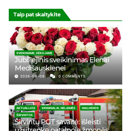
Taip pat skaitykite
SVEIKINAME, DĖKOJAME
Jubiliejinis sveikinimas Elenai
Medišauskienei
2026-08-08
0 COMMENTS
AKTUALIJOS
KRIMINALAI, NELAIMĖS
NAUJIENOS
ŠIRVINTOS
Širvintų PGT savaitė: išleisti
užsitrenkę patalpoje žmonės