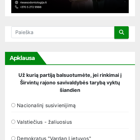
Apklausa
Už kurią partiją balsuotumėte, jei rinkimai į
Širvintų rajono savivaldybės tarybą vyktų
šiandien
Nacionalinį susivienijimą
Valstiečius - žaliuosius
Demokratus "Vardan Lietuvos"