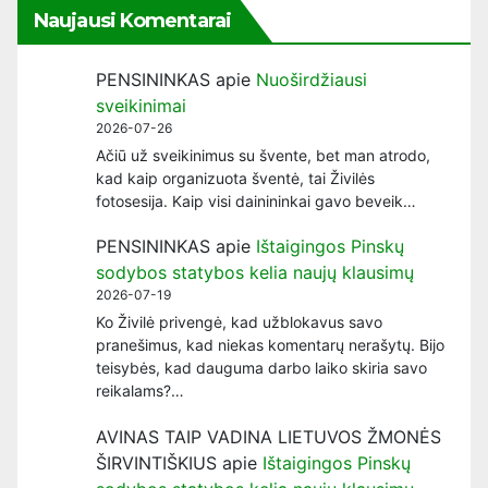
Naujausi Komentarai
PENSININKAS
apie
Nuoširdžiausi
sveikinimai
2026-07-26
Ačiū už sveikinimus su švente, bet man atrodo,
kad kaip organizuota šventė, tai Živilės
fotosesija. Kaip visi dainininkai gavo beveik…
PENSININKAS
apie
Ištaigingos Pinskų
sodybos statybos kelia naujų klausimų
2026-07-19
Ko Živilė privengė, kad užblokavus savo
pranešimus, kad niekas komentarų nerašytų. Bijo
teisybės, kad dauguma darbo laiko skiria savo
reikalams?…
AVINAS TAIP VADINA LIETUVOS ŽMONĖS
ŠIRVINTIŠKIUS
apie
Ištaigingos Pinskų