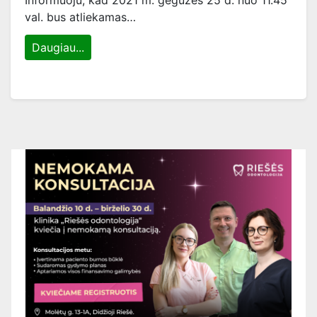
Informuoju, kad 2021 m. gegužės 25 d. nuo 11.45
val. bus atliekamas…
Daugiau...