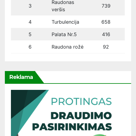
Raudonas
3
739
veršis
4
Turbulencija
658
5
Palata Nr.5
416
6
Raudona rožė
92
Reklama