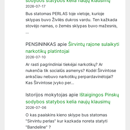
sodybos statybos kelia naujų klausimų
2026-07-17
Bus statomas PERLAS toje vietoje, kurioje
sklypas buvo Živilės dukros vardu. Ten kažkada
stovėjo namas, o žemės sklypas buvo mažesnis,
…
PENSININKAS
apie
Širvintų rajone sulaikyti
narkotikų platintojai
2026-07-10
Ar rasti pagrindiniai tiekėjai narkotikų? Ar
nukenčia tik socialūs asmenys? Kodėl Širvintose
anksčiau nebuvo narkotikų perpardavinėtojai?
Kas Širvintose įvyko per…
Istorijos mokytojas
apie
Ištaigingos Pinskų
sodybos statybos kelia naujų klausimų
2026-07-06
O kas paaiskins kieno sklype bus statomas
"Sirvintu perlas" kur kazkada noreta statyti
"Bandeline" ?