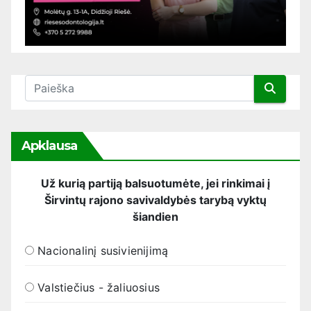
Apklausa
Už kurią partiją balsuotumėte, jei rinkimai į
Širvintų rajono savivaldybės tarybą vyktų
šiandien
Nacionalinį susivienijimą
Valstiečius - žaliuosius