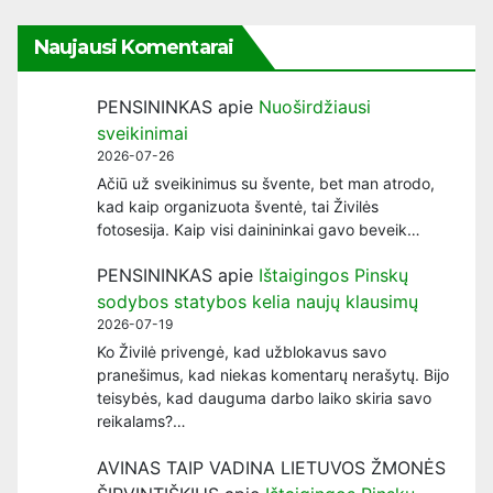
Naujausi Komentarai
PENSININKAS
apie
Nuoširdžiausi
sveikinimai
2026-07-26
Ačiū už sveikinimus su švente, bet man atrodo,
kad kaip organizuota šventė, tai Živilės
fotosesija. Kaip visi dainininkai gavo beveik…
PENSININKAS
apie
Ištaigingos Pinskų
sodybos statybos kelia naujų klausimų
2026-07-19
Ko Živilė privengė, kad užblokavus savo
pranešimus, kad niekas komentarų nerašytų. Bijo
teisybės, kad dauguma darbo laiko skiria savo
reikalams?…
AVINAS TAIP VADINA LIETUVOS ŽMONĖS