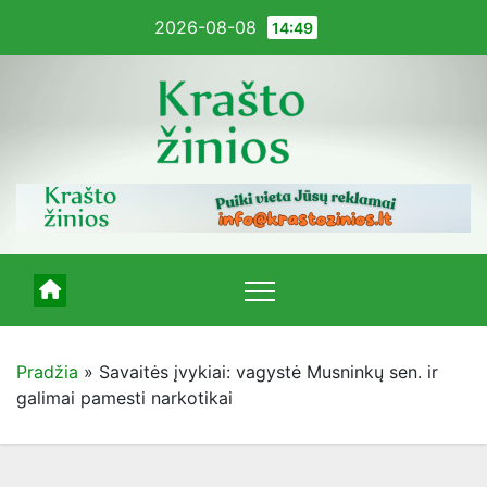
Pereiti
2026-08-08
14:49
į
turinį
Pradžia
»
Savaitės įvykiai: vagystė Musninkų sen. ir
galimai pamesti narkotikai