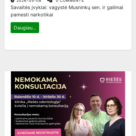
2026-05-08
0 COMMENTS
Savaitės įvykiai: vagystė Musninkų sen. ir galimai
pamesti narkotikai
Daugiau...