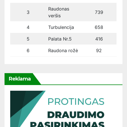
Raudonas
3
739
veršis
4
Turbulencija
658
5
Palata Nr.5
416
6
Raudona rožė
92
Reklama