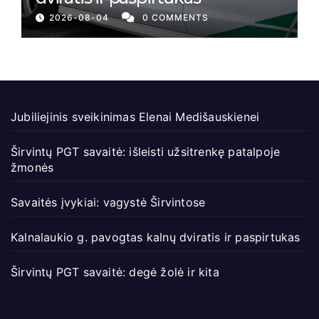
2026-08-04
0 COMMENTS
Jubiliejinis sveikinimas Elenai Medišauskienei
Širvintų PGT savaitė: išleisti užsitrenkę patalpoje
žmonės
Savaitės įvykiai: vagystė Širvintose
Kalnalaukio g. pavogtas kalnų dviratis ir paspirtukas
Širvintų PGT savaitė: degė žolė ir kita