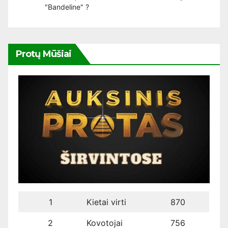
"Bandeline" ?
Protų Mūšiai
1
Kietai virti
870
2
Kovotojai
756