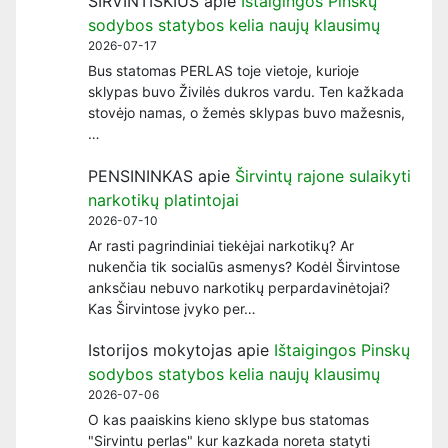
ŠIRVINTIŠKIUS
apie
Ištaigingos Pinskų
sodybos statybos kelia naujų klausimų
2026-07-17
Bus statomas PERLAS toje vietoje, kurioje
sklypas buvo Živilės dukros vardu. Ten kažkada
stovėjo namas, o žemės sklypas buvo mažesnis,
…
PENSININKAS
apie
Širvintų rajone sulaikyti
narkotikų platintojai
2026-07-10
Ar rasti pagrindiniai tiekėjai narkotikų? Ar
nukenčia tik socialūs asmenys? Kodėl Širvintose
anksčiau nebuvo narkotikų perpardavinėtojai?
Kas Širvintose įvyko per…
Istorijos mokytojas
apie
Ištaigingos Pinskų
sodybos statybos kelia naujų klausimų
2026-07-06
O kas paaiskins kieno sklype bus statomas
"Sirvintu perlas" kur kazkada noreta statyti