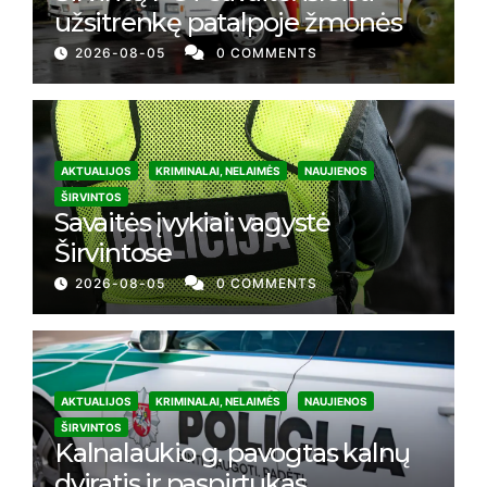
užsitrenkę patalpoje žmonės
2026-08-05
0 COMMENTS
AKTUALIJOS
KRIMINALAI, NELAIMĖS
NAUJIENOS
ŠIRVINTOS
Savaitės įvykiai: vagystė
Širvintose
2026-08-05
0 COMMENTS
AKTUALIJOS
KRIMINALAI, NELAIMĖS
NAUJIENOS
ŠIRVINTOS
Kalnalaukio g. pavogtas kalnų
dviratis ir paspirtukas