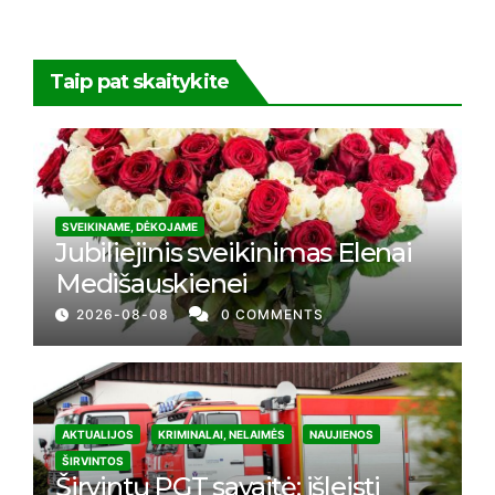
Taip pat skaitykite
SVEIKINAME, DĖKOJAME
Jubiliejinis sveikinimas Elenai
Medišauskienei
2026-08-08
0 COMMENTS
AKTUALIJOS
KRIMINALAI, NELAIMĖS
NAUJIENOS
ŠIRVINTOS
Širvintų PGT savaitė: išleisti