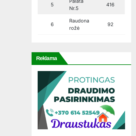
Palata
5
416
Nr.5
Raudona
6
92
rožė
Reklama