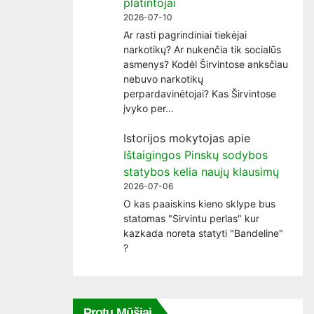
platintojai
2026-07-10
Ar rasti pagrindiniai tiekėjai
narkotikų? Ar nukenčia tik socialūs
asmenys? Kodėl Širvintose anksčiau
nebuvo narkotikų
perpardavinėtojai? Kas Širvintose
įvyko per…
Istorijos mokytojas
apie
Ištaigingos Pinskų sodybos
statybos kelia naujų klausimų
2026-07-06
O kas paaiskins kieno sklype bus
statomas "Sirvintu perlas" kur
kazkada noreta statyti "Bandeline"
?
Protų Mūšiai