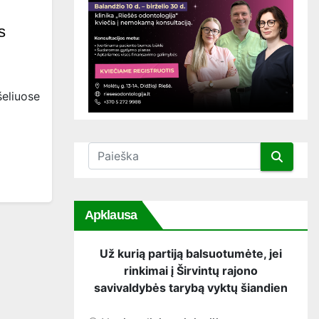
s
šeliuose
Apklausa
Už kurią partiją balsuotumėte, jei
rinkimai į Širvintų rajono
savivaldybės tarybą vyktų šiandien