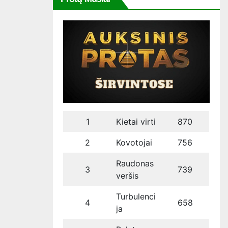
1
Kietai virti
870
2
Kovotojai
756
Raudonas
3
739
veršis
Turbulenci
4
658
ja