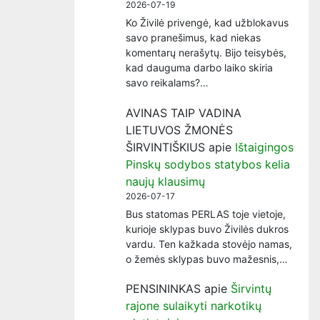
2026-07-19
Ko Živilė privengė, kad užblokavus
savo pranešimus, kad niekas
komentarų nerašytų. Bijo teisybės,
kad dauguma darbo laiko skiria
savo reikalams?…
AVINAS TAIP VADINA
LIETUVOS ŽMONĖS
ŠIRVINTIŠKIUS
apie
Ištaigingos
Pinskų sodybos statybos kelia
naujų klausimų
2026-07-17
Bus statomas PERLAS toje vietoje,
kurioje sklypas buvo Živilės dukros
vardu. Ten kažkada stovėjo namas,
o žemės sklypas buvo mažesnis,…
PENSININKAS
apie
Širvintų
rajone sulaikyti narkotikų