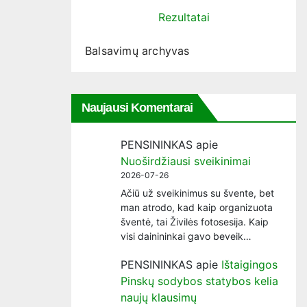
Rezultatai
Balsavimų archyvas
Naujausi Komentarai
PENSININKAS
apie
Nuoširdžiausi sveikinimai
2026-07-26
Ačiū už sveikinimus su švente, bet
man atrodo, kad kaip organizuota
šventė, tai Živilės fotosesija. Kaip
visi dainininkai gavo beveik…
PENSININKAS
apie
Ištaigingos
Pinskų sodybos statybos kelia
naujų klausimų