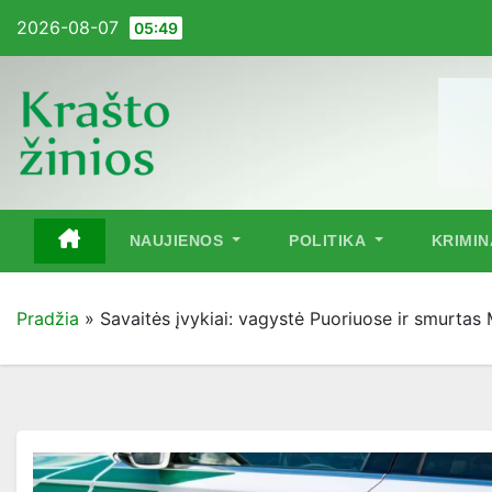
Pereiti
2026-08-07
05:49
į
turinį
NAUJIENOS
POLITIKA
KRIMI
Pradžia
»
Savaitės įvykiai: vagystė Puoriuose ir smurtas 