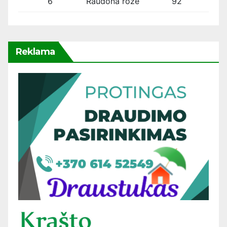
6
Raudona rožė
92
Reklama