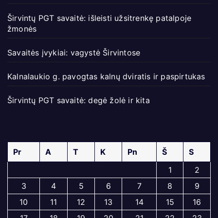
Širvintų PGT savaitė: išleisti užsitrenkę patalpoje
žmonės
Savaitės įvykiai: vagystė Širvintose
Kalnalaukio g. pavogtas kalnų dviratis ir paspirtukas
Širvintų PGT savaitė: degė žolė ir kita
Pr
A
T
K
Pn
Š
S
1
2
3
4
5
6
7
8
9
10
11
12
13
14
15
16
17
18
19
20
21
22
23