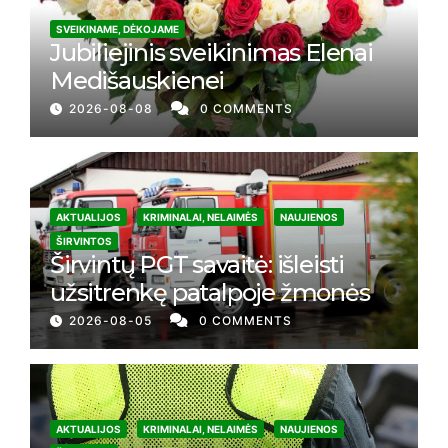
SVEIKINAME, DĖKOJAME
Jubiliejinis sveikinimas Elenai
Medišauskienei
2026-08-08
0 COMMENTS
AKTUALIJOS
KRIMINALAI, NELAIMĖS
NAUJIENOS
ŠIRVINTOS
Širvintų PGT savaitė: išleisti
užsitrenkę patalpoje žmonės
2026-08-05
0 COMMENTS
AKTUALIJOS
KRIMINALAI, NELAIMĖS
NAUJIENOS