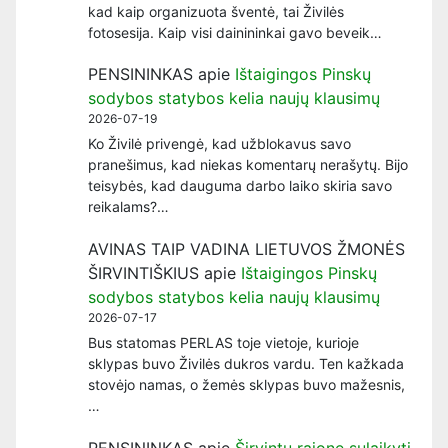
kad kaip organizuota šventė, tai Živilės
fotosesija. Kaip visi dainininkai gavo beveik…
PENSININKAS
apie
Ištaigingos Pinskų
sodybos statybos kelia naujų klausimų
2026-07-19
Ko Živilė privengė, kad užblokavus savo
pranešimus, kad niekas komentarų nerašytų. Bijo
teisybės, kad dauguma darbo laiko skiria savo
reikalams?…
AVINAS TAIP VADINA LIETUVOS ŽMONĖS
ŠIRVINTIŠKIUS
apie
Ištaigingos Pinskų
sodybos statybos kelia naujų klausimų
2026-07-17
Bus statomas PERLAS toje vietoje, kurioje
sklypas buvo Živilės dukros vardu. Ten kažkada
stovėjo namas, o žemės sklypas buvo mažesnis,
…
PENSININKAS
apie
Širvintų rajone sulaikyti