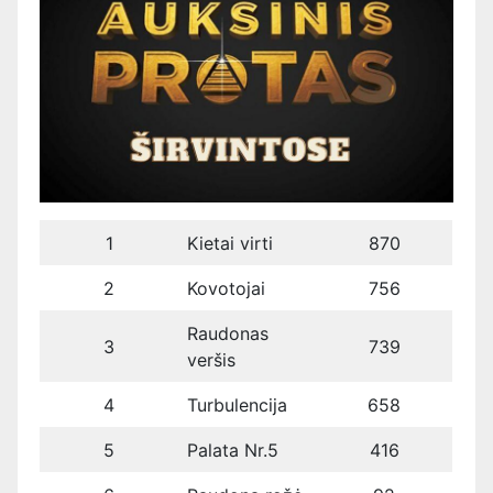
1
Kietai virti
870
2
Kovotojai
756
Raudonas
3
739
veršis
4
Turbulencija
658
5
Palata Nr.5
416