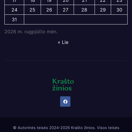
24
25
26
27
28
29
30
31
2026 m. rugpjūčio mėn.
« Lie
© Autorinės teisės 2024-2026 Krašto žinios. Visos teisės