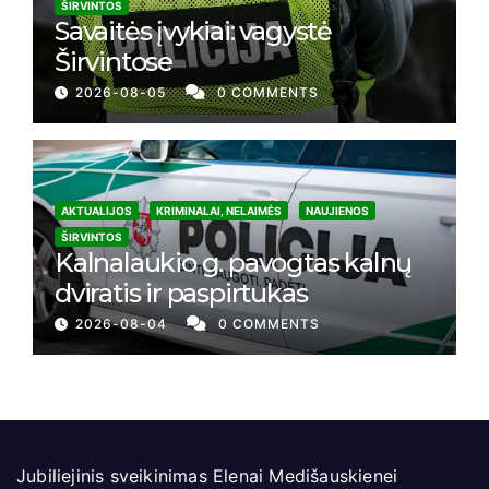
ŠIRVINTOS
Savaitės įvykiai: vagystė
Širvintose
2026-08-05
0 COMMENTS
AKTUALIJOS
KRIMINALAI, NELAIMĖS
NAUJIENOS
ŠIRVINTOS
Kalnalaukio g. pavogtas kalnų
dviratis ir paspirtukas
2026-08-04
0 COMMENTS
Jubiliejinis sveikinimas Elenai Medišauskienei