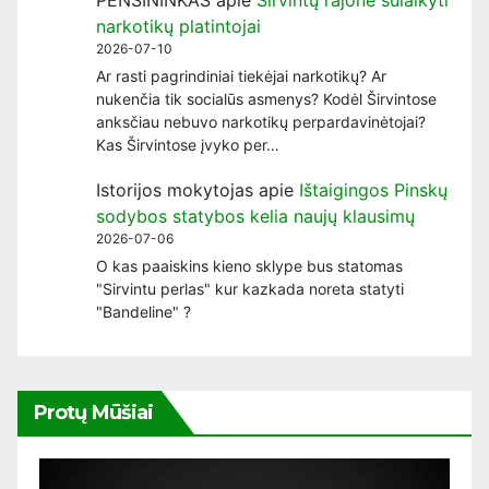
narkotikų platintojai
2026-07-10
Ar rasti pagrindiniai tiekėjai narkotikų? Ar
nukenčia tik socialūs asmenys? Kodėl Širvintose
anksčiau nebuvo narkotikų perpardavinėtojai?
Kas Širvintose įvyko per…
Istorijos mokytojas
apie
Ištaigingos Pinskų
sodybos statybos kelia naujų klausimų
2026-07-06
O kas paaiskins kieno sklype bus statomas
"Sirvintu perlas" kur kazkada noreta statyti
"Bandeline" ?
Protų Mūšiai