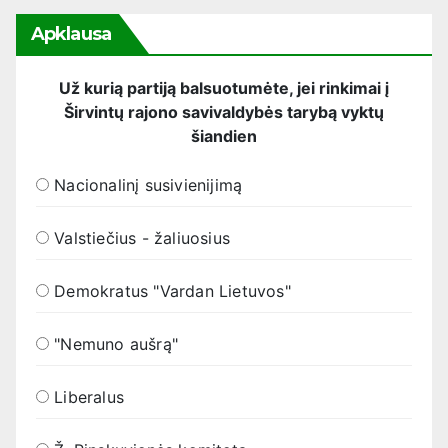
Apklausa
Už kurią partiją balsuotumėte, jei rinkimai į
Širvintų rajono savivaldybės tarybą vyktų
šiandien
Nacionalinį susivienijimą
Valstiečius - žaliuosius
Demokratus "Vardan Lietuvos"
"Nemuno aušrą"
Liberalus