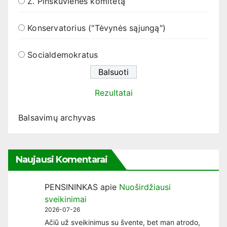
Ž. Pinskuvienės komitetą
Konservatorius ("Tėvynės sąjungą")
Socialdemokratus
Rezultatai
Balsavimų archyvas
Naujausi Komentarai
PENSININKAS
apie
Nuoširdžiausi
sveikinimai
2026-07-26
Ačiū už sveikinimus su švente, bet man atrodo,