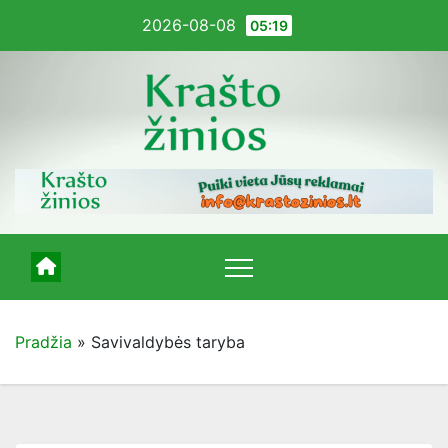
Pereiti
2026-08-08
05:19
į
turinį
Pradžia
»
Savivaldybės taryba