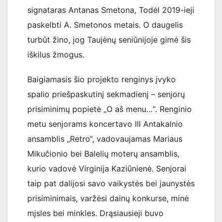
signataras Antanas Smetona, Todėl 2019-ieji
paskelbti A. Smetonos metais. O daugelis
turbūt žino, jog Taujėnų seniūnijoje gimė šis
iškilus žmogus.
Baigiamasis šio projekto renginys įvyko
spalio priešpaskutinį sekmadienį – senjorų
prisiminimų popietė „O aš menu…“. Renginio
metu senjorams koncertavo III Antakalnio
ansamblis „Retro“, vadovaujamas Mariaus
Mikučionio bei Balelių moterų ansamblis,
kurio vadovė Virginija Kaziūnienė. Senjorai
taip pat dalijosi savo vaikystės bei jaunystės
prisiminimais, varžėsi dainų konkurse, minė
mįsles bei minkles. Drąsiausieji buvo