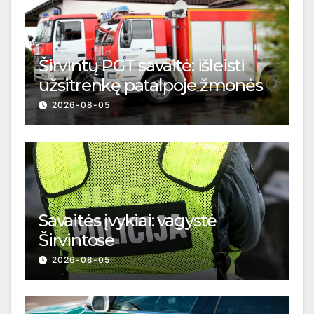
Širvintų PGT savaitė: išleisti
užsitrenkę patalpoje žmonės
2026-08-05
Savaitės įvykiai: vagystė
Širvintose
2026-08-05