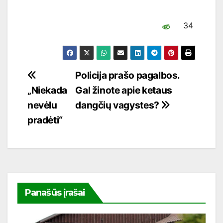
34
Navigacija
Policija prašo pagalbos.
„Niekada
Gal žinote apie ketaus
tarp
nevėlu
dangčių vagystes?
įrašų
pradėti“
Panašūs įrašai