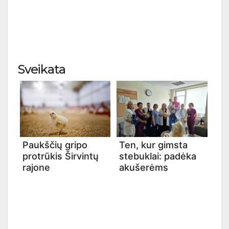
Sveikata
Paukščių gripo
Ten, kur gimsta
protrūkis Širvintų
stebuklai: padėka
rajone
akušerėms