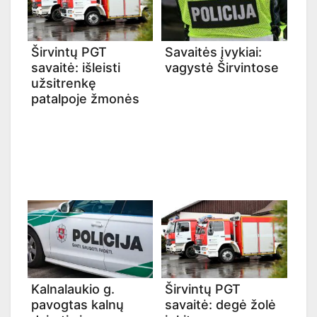
Širvintų PGT
Savaitės įvykiai:
savaitė: išleisti
vagystė Širvintose
užsitrenkę
patalpoje žmonės
Kalnalaukio g.
Širvintų PGT
pavogtas kalnų
savaitė: degė žolė