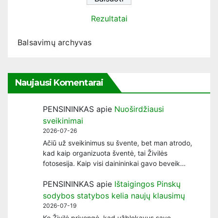
Rezultatai
Balsavimų archyvas
Naujausi Komentarai
PENSININKAS
apie
Nuoširdžiausi
sveikinimai
2026-07-26
Ačiū už sveikinimus su švente, bet man atrodo,
kad kaip organizuota šventė, tai Živilės
fotosesija. Kaip visi dainininkai gavo beveik…
PENSININKAS
apie
Ištaigingos Pinskų
sodybos statybos kelia naujų klausimų
2026-07-19
Ko Živilė privengė, kad užblokavus savo