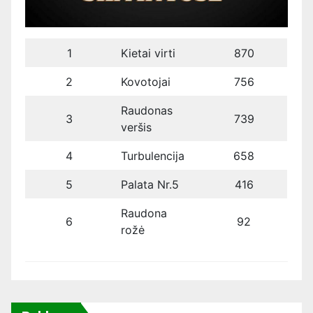
1
Kietai virti
870
2
Kovotojai
756
Raudonas
3
739
veršis
4
Turbulencija
658
5
Palata Nr.5
416
Raudona
6
92
rožė