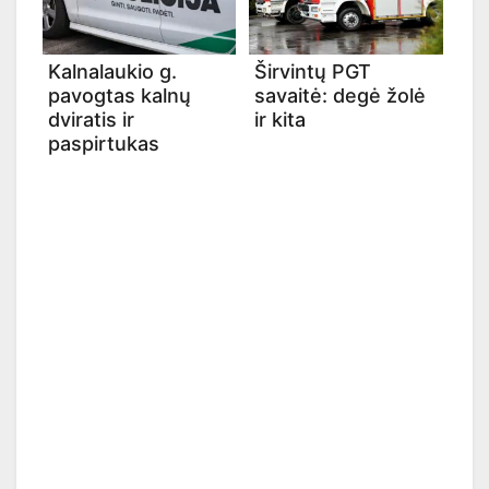
Kalnalaukio g.
Širvintų PGT
pavogtas kalnų
savaitė: degė žolė
dviratis ir
ir kita
paspirtukas