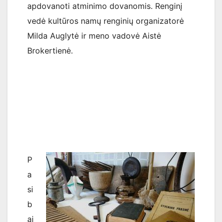
apdovanoti atminimo dovanomis. Renginį
vedė kultūros namų renginių organizatorė
Milda Auglytė ir meno vadovė Aistė
Brokertienė.
P
a
si
b
ai