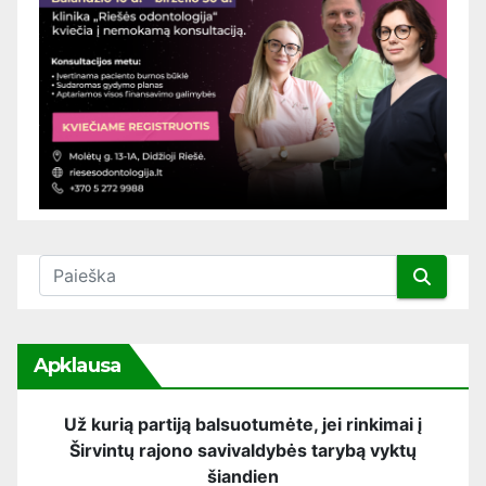
Apklausa
Už kurią partiją balsuotumėte, jei rinkimai į
Širvintų rajono savivaldybės tarybą vyktų
šiandien