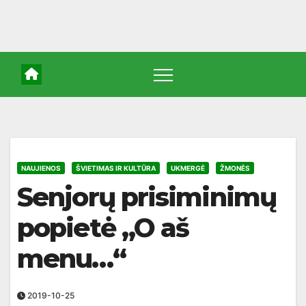
NAUJIENOS
ŠVIETIMAS IR KULTŪRA
UKMERGĖ
ŽMONĖS
Senjorų prisiminimų
popietė „O aš
menu…“
2019-10-25