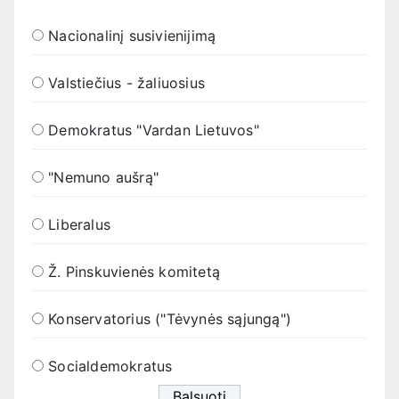
Nacionalinį susivienijimą
Valstiečius - žaliuosius
Demokratus "Vardan Lietuvos"
"Nemuno aušrą"
Liberalus
Ž. Pinskuvienės komitetą
Konservatorius ("Tėvynės sąjungą")
Socialdemokratus