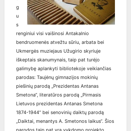
g
u
s
renginiui visi vaišinosi Antakalnio
bendruomenės atvežtu sūriu, arbata bei
Ukmergės muziejaus Užugirio skyriuje
iškeptais skanumynais, taip pat turėjo
galimybę aplankyti bibliotekoje veikiančias
parodas: Taujėnų gimnazijos mokinių
piešinių parodą „Prezidentas Antanas
Smetona“, literatūros parodą „Pirmasis
Lietuvos prezidentas Antanas Smetona
1874-1944“ bei senovinių daiktų parodą
„Daiktai, menantys A. Smetonos laikus“. Šios
parodos taip pat yra vykdomo projekto