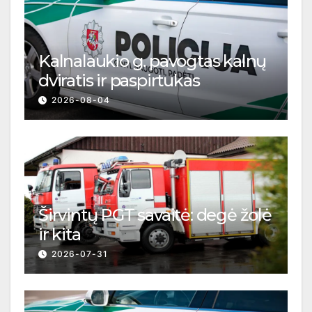
Kalnalaukio g. pavogtas kalnų
dviratis ir paspirtukas
2026-08-04
Širvintų PGT savaitė: degė žolė
ir kita
2026-07-31