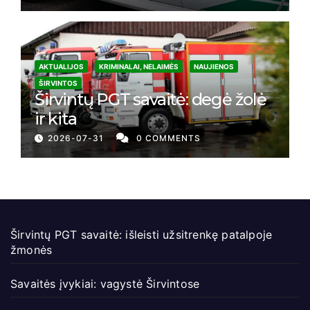
AKTUALIJOS
KRIMINALAI, NELAIMĖS
NAUJIENOS
ŠIRVINTOS
Širvintų PGT savaitė: degė žolė
ir kita
2026-07-31
0 COMMENTS
Širvintų PGT savaitė: išleisti užsitrenkę patalpoje
žmonės
Savaitės įvykiai: vagystė Širvintose