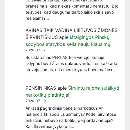
pranešimus, kad niekas komentarų nerašytų. Bijo
teisybės, kad dauguma darbo laiko skiria savo
reikalams?…
AVINAS TAIP VADINA LIETUVOS ŽMONĖS
ŠIRVINTIŠKIUS
apie
Ištaigingos Pinskų
sodybos statybos kelia naujų klausimų
2026-07-17
Bus statomas PERLAS toje vietoje, kurioje
sklypas buvo Živilės dukros vardu. Ten kažkada
stovėjo namas, o žemės sklypas buvo mažesnis,
…
PENSININKAS
apie
Širvintų rajone sulaikyti
narkotikų platintojai
2026-07-10
Ar rasti pagrindiniai tiekėjai narkotikų? Ar
nukenčia tik socialūs asmenys? Kodėl Širvintose
anksčiau nebuvo narkotikų perpardavinėtojai?
Kas Širvintose įvyko per…