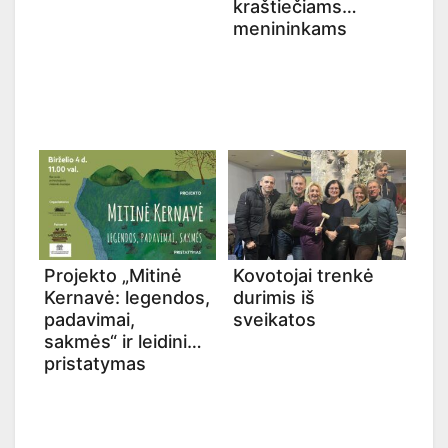
kraštiečiams
menininkams
Projekto „Mitinė
Kovotojai trenkė
Kernavė: legendos,
durimis iš
padavimai,
sveikatos
sakmės“ ir leidinio
pristatymas