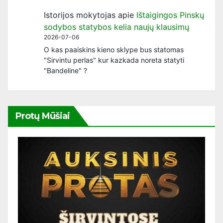
Istorijos mokytojas
apie
Ištaigingos Pinskų
sodybos statybos kelia naujų klausimų
2026-07-06
O kas paaiskins kieno sklype bus statomas
"Sirvintu perlas" kur kazkada noreta statyti
"Bandeline" ?
Protų Mūšiai