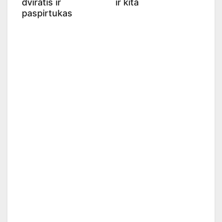
dviratis ir
ir kita
paspirtukas