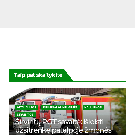
Taip pat skaitykite
AKTUALIJOS
KRIMINALAI, NELAIMĖS
NAUJIENOS
ŠIRVINTOS
Širvintų PGT savaitė: išleisti
užsitrenkę patalpoje žmonės