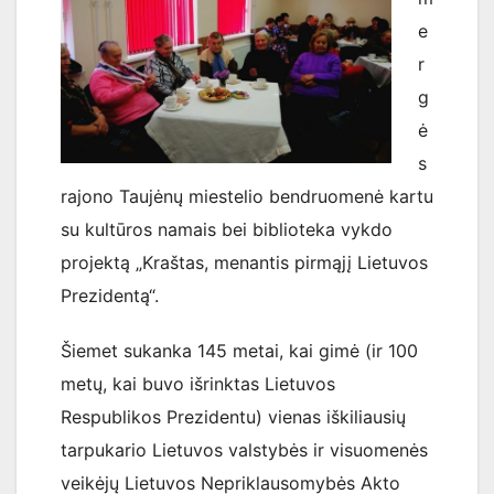
e
r
g
ė
s
rajono Taujėnų miestelio bendruomenė kartu
su kultūros namais bei biblioteka vykdo
projektą „Kraštas, menantis pirmąjį Lietuvos
Prezidentą“.
Šiemet sukanka 145 metai, kai gimė (ir 100
metų, kai buvo išrinktas Lietuvos
Respublikos Prezidentu) vienas iškiliausių
tarpukario Lietuvos valstybės ir visuomenės
veikėjų Lietuvos Nepriklausomybės Akto