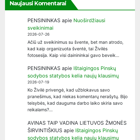
Naujausi Komentarai
PENSININKAS
apie
Nuoširdžiausi
sveikinimai
2026-07-26
Ačiū už sveikinimus su švente, bet man atrodo,
kad kaip organizuota šventė, tai Živilės
fotosesija. Kaip visi dainininkai gavo beveik…
PENSININKAS
apie
Ištaigingos Pinskų
sodybos statybos kelia naujų klausimų
2026-07-19
Ko Živilė privengė, kad užblokavus savo
pranešimus, kad niekas komentarų nerašytų. Bijo
teisybės, kad dauguma darbo laiko skiria savo
reikalams?…
AVINAS TAIP VADINA LIETUVOS ŽMONĖS
ŠIRVINTIŠKIUS
apie
Ištaigingos Pinskų
sodybos statybos kelia naujų klausimų