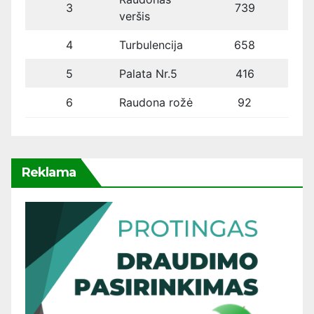
3
739
veršis
4
Turbulencija
658
5
Palata Nr.5
416
6
Raudona rožė
92
Reklama