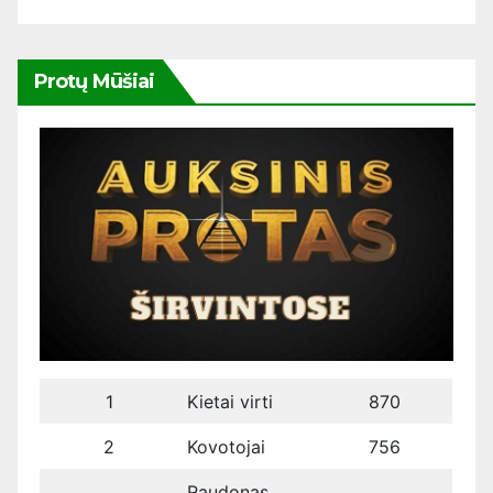
Protų Mūšiai
1
Kietai virti
870
2
Kovotojai
756
Raudonas