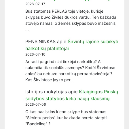
2026-07-17
Bus statomas PERLAS toje vietoje, kurioje
sklypas buvo Živilės dukros vardu. Ten kažkada
stovėjo namas, o žemės sklypas buvo mažesnis,
…
PENSININKAS
apie
Širvintų rajone sulaikyti
narkotikų platintojai
2026-07-10
Ar rasti pagrindiniai tiekėjai narkotikų? Ar
nukenčia tik socialūs asmenys? Kodėl Širvintose
anksčiau nebuvo narkotikų perpardavinėtojai?
Kas Širvintose įvyko per…
Istorijos mokytojas
apie
Ištaigingos Pinskų
sodybos statybos kelia naujų klausimų
2026-07-06
O kas paaiskins kieno sklype bus statomas
"Sirvintu perlas" kur kazkada noreta statyti
"Bandeline" ?