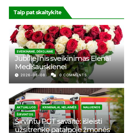
Taip pat skaitykite
SVEIKINAME, DĖKOJAME
Jubiliejinis sveikinimas Elenai
Medišauskienei
2026-08-08
0 COMMENTS
AKTUALIJOS
KRIMINALAI, NELAIMĖS
NAUJIENOS
ŠIRVINTOS
Širvintų PGT savaitė: išleisti
užsitrenkę patalpoje žmonės