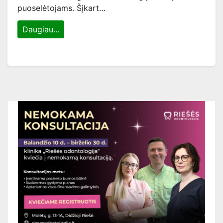
puoselėtojams. Šįkart…
Daugiau...