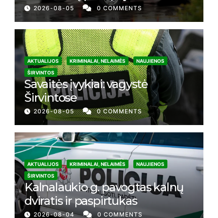
2026-08-05
0 COMMENTS
AKTUALIJOS
KRIMINALAI, NELAIMĖS
NAUJIENOS
ŠIRVINTOS
Savaitės įvykiai: vagystė
Širvintose
2026-08-05
0 COMMENTS
AKTUALIJOS
KRIMINALAI, NELAIMĖS
NAUJIENOS
ŠIRVINTOS
Kalnalaukio g. pavogtas kalnų
dviratis ir paspirtukas
2026-08-04
0 COMMENTS