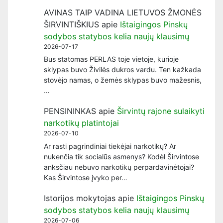
AVINAS TAIP VADINA LIETUVOS ŽMONĖS
ŠIRVINTIŠKIUS
apie
Ištaigingos Pinskų
sodybos statybos kelia naujų klausimų
2026-07-17
Bus statomas PERLAS toje vietoje, kurioje
sklypas buvo Živilės dukros vardu. Ten kažkada
stovėjo namas, o žemės sklypas buvo mažesnis,
…
PENSININKAS
apie
Širvintų rajone sulaikyti
narkotikų platintojai
2026-07-10
Ar rasti pagrindiniai tiekėjai narkotikų? Ar
nukenčia tik socialūs asmenys? Kodėl Širvintose
anksčiau nebuvo narkotikų perpardavinėtojai?
Kas Širvintose įvyko per…
Istorijos mokytojas
apie
Ištaigingos Pinskų
sodybos statybos kelia naujų klausimų
2026-07-06