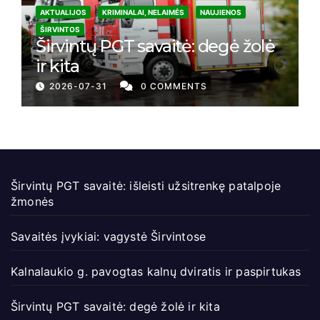
AKTUALIJOS
KRIMINALAI, NELAIMĖS
NAUJIENOS
ŠIRVINTOS
Širvintų PGT savaitė: degė žolė
ir kita
2026-07-31
0 COMMENTS
Širvintų PGT savaitė: išleisti užsitrenkę patalpoje
žmonės
Savaitės įvykiai: vagystė Širvintose
Kalnalaukio g. pavogtas kalnų dviratis ir paspirtukas
Širvintų PGT savaitė: degė žolė ir kita