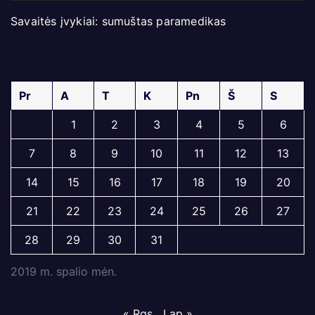
Savaitės įvykiai: sumuštas paramedikas
Pr
A
T
K
Pn
Š
S
1
2
3
4
5
6
7
8
9
10
11
12
13
14
15
16
17
18
19
20
21
22
23
24
25
26
27
28
29
30
31
2019 m. spalio mėn.
« Rgs
Lap »