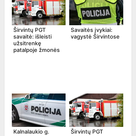
Širvintų PGT
Savaitės įvykiai:
savaitė: išleisti
vagystė Širvintose
užsitrenkę
patalpoje žmonės
Kalnalaukio g.
Širvintų PGT