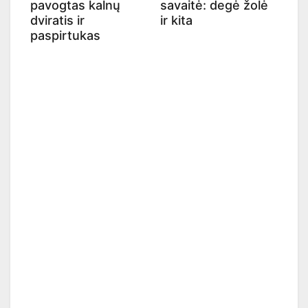
pavogtas kalnų
savaitė: degė žolė
dviratis ir
ir kita
paspirtukas