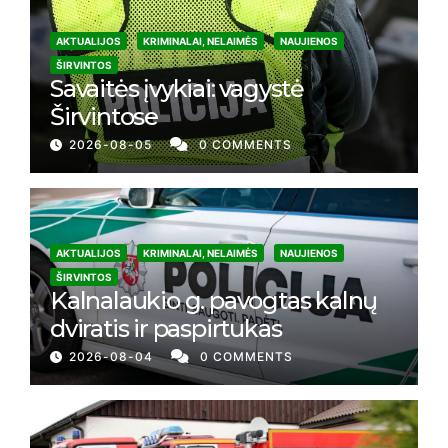
AKTUALIJOS
KRIMINALAI, NELAIMĖS
NAUJIENOS
ŠIRVINTOS
Savaitės įvykiai: vagystė
Širvintose
2026-08-05
0 COMMENTS
AKTUALIJOS
KRIMINALAI, NELAIMĖS
NAUJIENOS
ŠIRVINTOS
Kalnalaukio g. pavogtas kalnų
dviratis ir paspirtukas
2026-08-04
0 COMMENTS