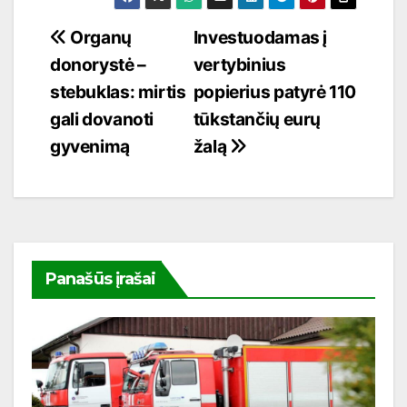
Navigacija
Organų
Investuodamas į
donorystė –
vertybinius
tarp
stebuklas: mirtis
popierius patyrė 110
įrašų
gali dovanoti
tūkstančių eurų
gyvenimą
žalą
Panašūs įrašai