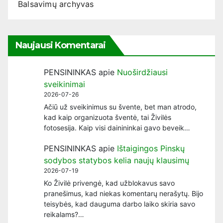
Balsavimų archyvas
Naujausi Komentarai
PENSININKAS
apie
Nuoširdžiausi
sveikinimai
2026-07-26
Ačiū už sveikinimus su švente, bet man atrodo,
kad kaip organizuota šventė, tai Živilės
fotosesija. Kaip visi dainininkai gavo beveik…
PENSININKAS
apie
Ištaigingos Pinskų
sodybos statybos kelia naujų klausimų
2026-07-19
Ko Živilė privengė, kad užblokavus savo
pranešimus, kad niekas komentarų nerašytų. Bijo
teisybės, kad dauguma darbo laiko skiria savo
reikalams?…