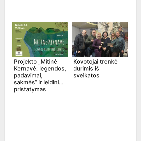
Projekto „Mitinė
Kovotojai trenkė
Kernavė: legendos,
durimis iš
padavimai,
sveikatos
sakmės“ ir leidinio
pristatymas