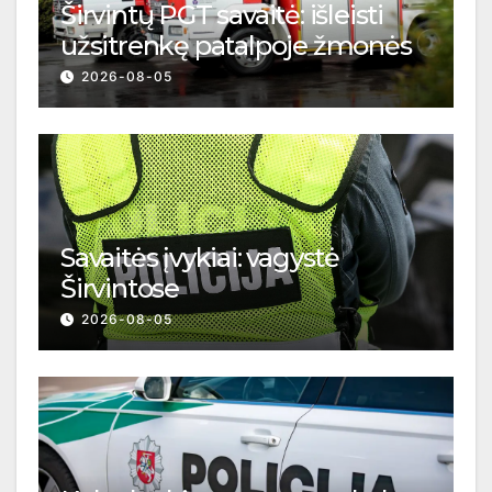
Širvintų PGT savaitė: išleisti
užsitrenkę patalpoje žmonės
2026-08-05
Savaitės įvykiai: vagystė
Širvintose
2026-08-05