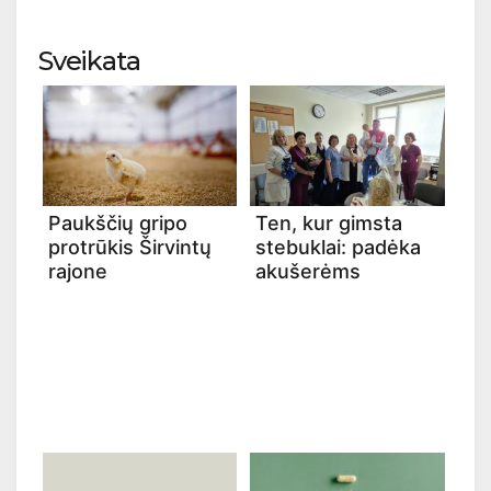
Sveikata
Paukščių gripo
Ten, kur gimsta
protrūkis Širvintų
stebuklai: padėka
rajone
akušerėms