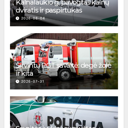
Kalnalaukio g. pavogtas kalnų
dviratis ir paspirtukas
2026-08-04
Širvintų PGT savaitė: degė žolė
ir kita
2026-07-31