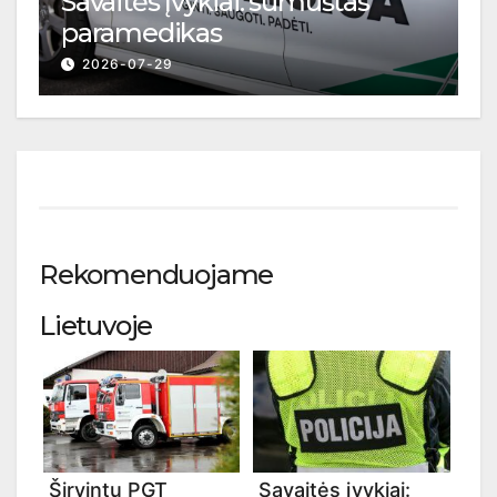
Savaitės įvykiai: sumuštas
paramedikas
2026-07-29
Rekomenduojame
Lietuvoje
Širvintų PGT
Savaitės įvykiai: