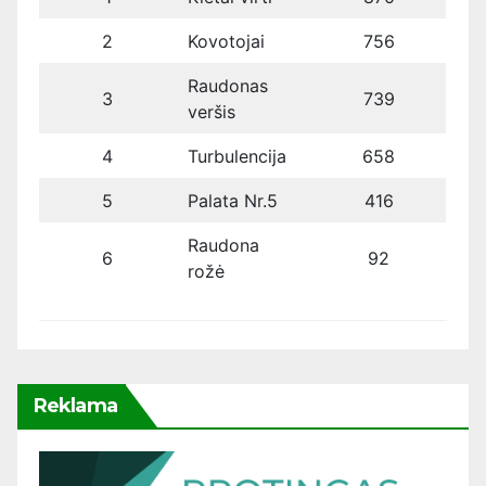
2
Kovotojai
756
Raudonas
3
739
veršis
4
Turbulencija
658
5
Palata Nr.5
416
Raudona
6
92
rožė
Reklama