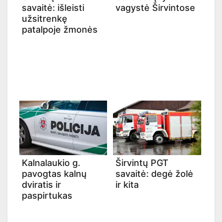
savaitė: išleisti
vagystė Širvintose
užsitrenkę
patalpoje žmonės
Kalnalaukio g.
Širvintų PGT
pavogtas kalnų
savaitė: degė žolė
dviratis ir
ir kita
paspirtukas