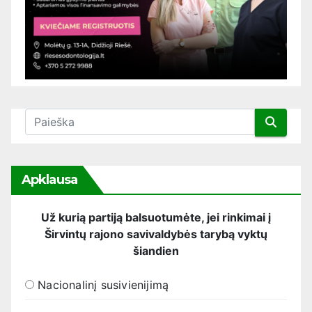
Apklausa
Už kurią partiją balsuotumėte, jei rinkimai į
Širvintų rajono savivaldybės tarybą vyktų
šiandien
Nacionalinį susivienijimą