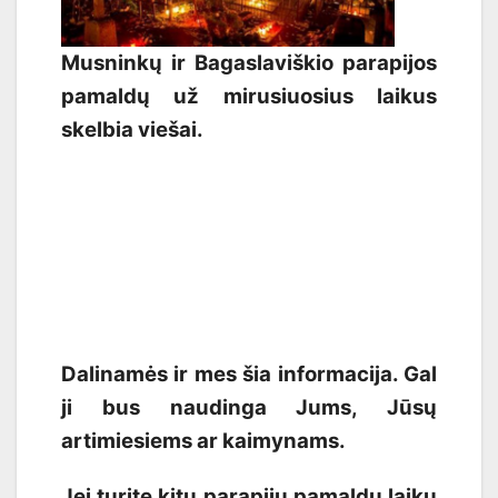
Musninkų ir Bagaslaviškio parapijos
pamaldų už mirusiuosius laikus
skelbia viešai.
Dalinamės ir mes šia informacija. Gal
ji bus naudinga Jums, Jūsų
artimiesiems ar kaimynams.
Jei turite kitų parapijų pamaldų laikų