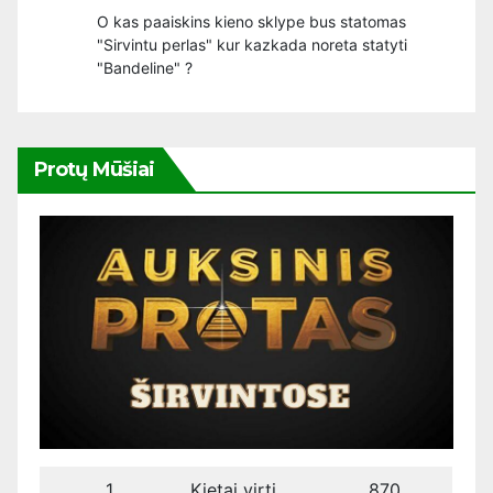
O kas paaiskins kieno sklype bus statomas
"Sirvintu perlas" kur kazkada noreta statyti
"Bandeline" ?
Protų Mūšiai
1
Kietai virti
870