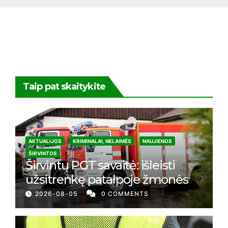
Taip pat skaitykite
AKTUALIJOS
KRIMINALAI, NELAIMĖS
NAUJIENOS
ŠIRVINTOS
Širvintų PGT savaitė: išleisti
užsitrenkę patalpoje žmonės
2026-08-05
0 COMMENTS