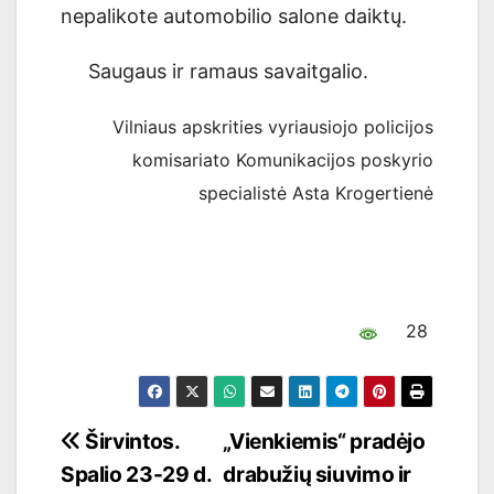
nepalikote automobilio salone daiktų.
Saugaus ir ramaus savaitgalio.
Vilniaus apskrities vyriausiojo policijos
komisariato Komunikacijos poskyrio
specialistė Asta Krogertienė
28
Navigacija
Širvintos.
„Vienkiemis“ pradėjo
Spalio 23-29 d.
drabužių siuvimo ir
tarp