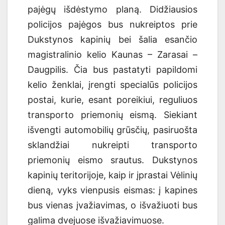
pajėgų išdėstymo planą. Didžiausios
policijos pajėgos bus nukreiptos prie
Dukstynos kapinių bei šalia esančio
magistralinio kelio Kaunas – Zarasai –
Daugpilis. Čia bus pastatyti papildomi
kelio ženklai, įrengti specialūs policijos
postai, kurie, esant poreikiui, reguliuos
transporto priemonių eismą. Siekiant
išvengti automobilių grūsčių, pasiruošta
sklandžiai nukreipti transporto
priemonių eismo srautus. Dukstynos
kapin
ių teritorijoje, kaip ir įprastai Vėlinių
dieną,
vyks vienpusis eismas:
į kapines
bus
vienas
įvažiavimas,
o išvažiuoti bus
galima dvejuose išvažiavimuose.