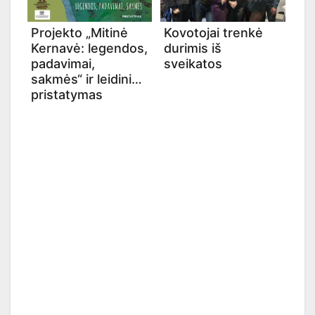
Projekto „Mitinė
Kovotojai trenkė
Kernavė: legendos,
durimis iš
padavimai,
sveikatos
sakmės“ ir leidinio
pristatymas