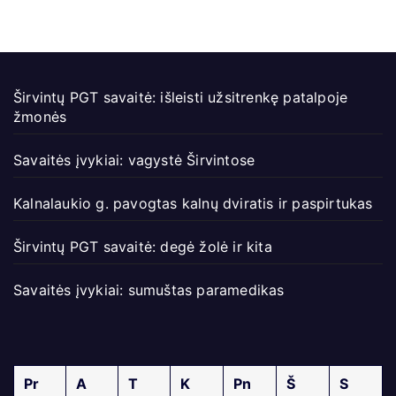
Širvintų PGT savaitė: išleisti užsitrenkę patalpoje
žmonės
Savaitės įvykiai: vagystė Širvintose
Kalnalaukio g. pavogtas kalnų dviratis ir paspirtukas
Širvintų PGT savaitė: degė žolė ir kita
Savaitės įvykiai: sumuštas paramedikas
Pr
A
T
K
Pn
Š
S