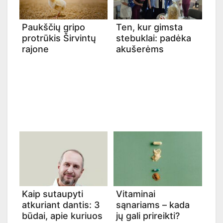
Paukščių gripo
Ten, kur gimsta
protrūkis Širvintų
stebuklai: padėka
rajone
akušerėms
Kaip sutaupyti
Vitaminai
atkuriant dantis: 3
sąnariams – kada
būdai, apie kuriuos
jų gali prireikti?