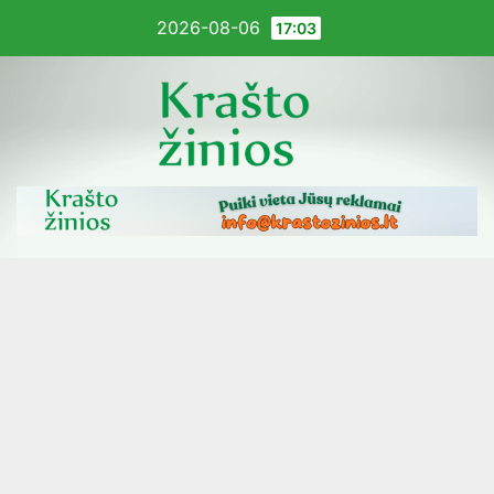
Pereiti
2026-08-06
17:03
į
turinį