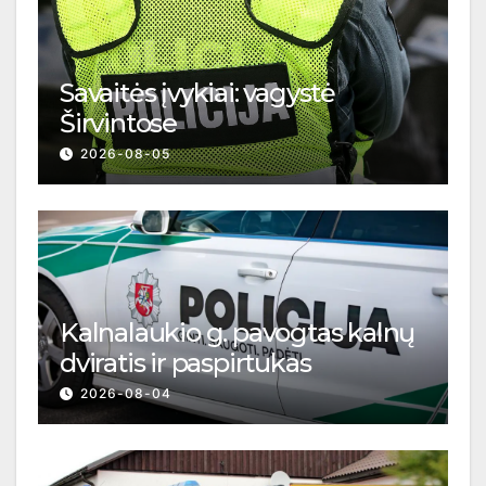
Savaitės įvykiai: vagystė
Širvintose
2026-08-05
Kalnalaukio g. pavogtas kalnų
dviratis ir paspirtukas
2026-08-04