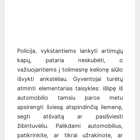
Policija, vykstantiems lankyti artimųjų
kapų, pataria neskubėti, o
važiuojantiems į tolimesnę kelionę siūlo
išvykti ankstėliau.
G
yventojai turėtų
atminti elementarias taisykles: išlipę iš
automobilio tamsiu paros metu
apsirengti šviesą atspindinčią liemenę,
segti atšvaitą ar pasišviesti
žibintuvėliu.
Palikdami automobilius,
patikrinkite, ar tikrai užrakinote, ar