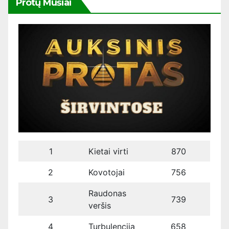
Protų Mūšiai
1
Kietai virti
870
2
Kovotojai
756
Raudonas
3
739
veršis
4
Turbulencija
658