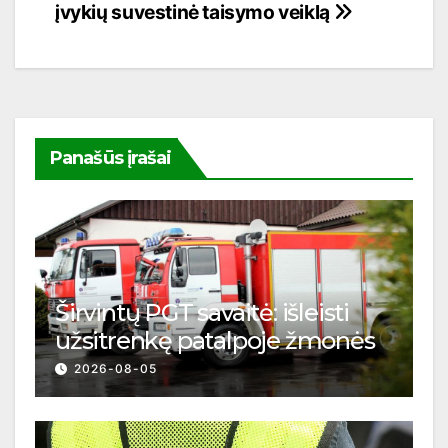
įvykių suvestinė
taisymo veiklą
įrašų
Panašūs įrašai
Širvintų PGT savaitė: išleisti
užsitrenkę patalpoje žmonės
2026-08-05