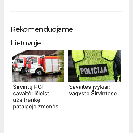
Rekomenduojame
Lietuvoje
Širvintų PGT
Savaitės įvykiai:
savaitė: išleisti
vagystė Širvintose
užsitrenkę
patalpoje žmonės