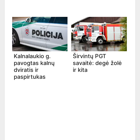
Kalnalaukio g.
Širvintų PGT
pavogtas kalnų
savaitė: degė žolė
dviratis ir
ir kita
paspirtukas