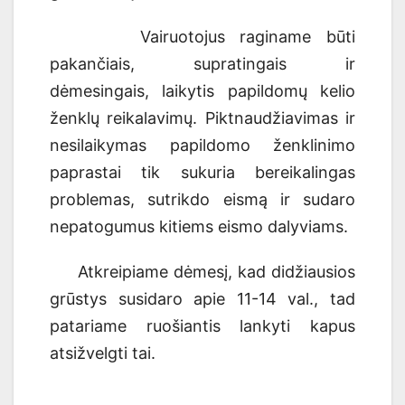
Vairuotoj
us
raginam
e
būti
pakančiais, supratingais ir
dėmesingai
s,
laikytis papildomų kelio
ženklų reikalavimų. Piktnaudžiavimas ir
nesilaikymas papildomo ženklinimo
paprastai tik sukuria bereikalingas
problemas, sutrikdo eismą ir sudaro
nepatogumus kitiems eismo dalyviams.
Atkreipiame dėmesį, kad didžiausios
grūstys susidaro apie 11-14 val., tad
patariame ruošiantis lankyti kapus
atsižvelgti tai.