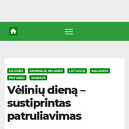
KELIONĖS
KRIMINALAI, NELAIMĖS
LIETUVOJE
NAUJIENOS
PRIE VAIRO
UKMERGĖ
Vėlinių dieną –
sustiprintas
patruliavimas