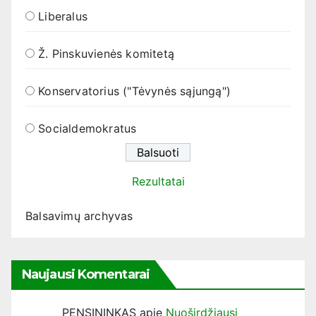
Liberalus
Ž. Pinskuvienės komitetą
Konservatorius ("Tėvynės sąjungą")
Socialdemokratus
Rezultatai
Balsavimų archyvas
Naujausi Komentarai
PENSININKAS
apie
Nuoširdžiausi