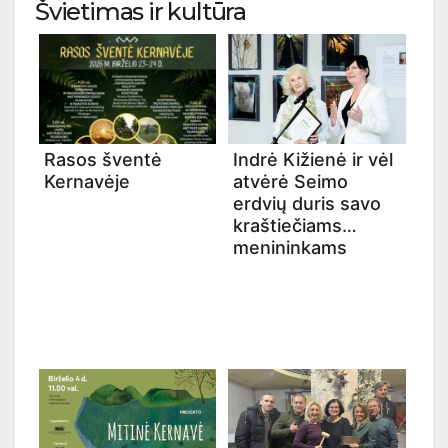
Švietimas ir kultūra
Rasos šventė
Indrė Kižienė ir vėl
Kernavėje
atvėrė Seimo
erdvių duris savo
kraštiečiams
menininkams