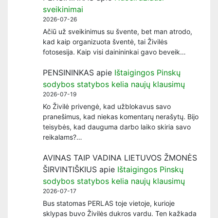
sveikinimai
2026-07-26
Ačiū už sveikinimus su švente, bet man atrodo,
kad kaip organizuota šventė, tai Živilės
fotosesija. Kaip visi dainininkai gavo beveik…
PENSININKAS
apie
Ištaigingos Pinskų
sodybos statybos kelia naujų klausimų
2026-07-19
Ko Živilė privengė, kad užblokavus savo
pranešimus, kad niekas komentarų nerašytų. Bijo
teisybės, kad dauguma darbo laiko skiria savo
reikalams?…
AVINAS TAIP VADINA LIETUVOS ŽMONĖS
ŠIRVINTIŠKIUS
apie
Ištaigingos Pinskų
sodybos statybos kelia naujų klausimų
2026-07-17
Bus statomas PERLAS toje vietoje, kurioje
sklypas buvo Živilės dukros vardu. Ten kažkada