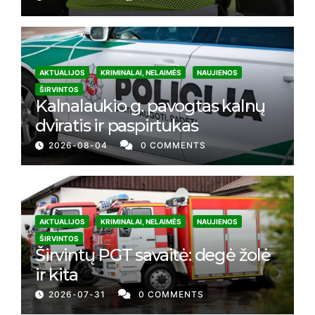
AKTUALIJOS
KRIMINALAI, NELAIMĖS
NAUJIENOS
ŠIRVINTOS
Kalnalaukio g. pavogtas kalnų
dviratis ir paspirtukas
2026-08-04
0 COMMENTS
AKTUALIJOS
KRIMINALAI, NELAIMĖS
NAUJIENOS
ŠIRVINTOS
Širvintų PGT savaitė: degė žolė
ir kita
2026-07-31
0 COMMENTS