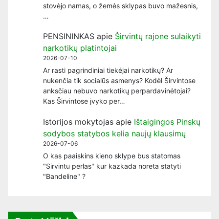
stovėjo namas, o žemės sklypas buvo mažesnis,
…
PENSININKAS
apie
Širvintų rajone sulaikyti
narkotikų platintojai
2026-07-10
Ar rasti pagrindiniai tiekėjai narkotikų? Ar
nukenčia tik socialūs asmenys? Kodėl Širvintose
anksčiau nebuvo narkotikų perpardavinėtojai?
Kas Širvintose įvyko per…
Istorijos mokytojas
apie
Ištaigingos Pinskų
sodybos statybos kelia naujų klausimų
2026-07-06
O kas paaiskins kieno sklype bus statomas
"Sirvintu perlas" kur kazkada noreta statyti
"Bandeline" ?