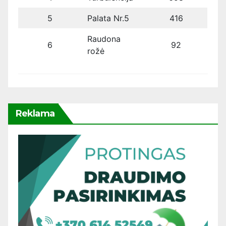
5
Palata Nr.5
416
Raudona
6
92
rožė
Reklama