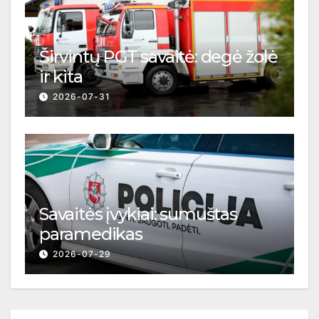
Širvintų PGT savaitė: degė žolė
ir kita
2026-07-31
Savaitės įvykiai: sumuštas
paramedikas
2026-07-29