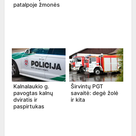
patalpoje žmonės
Kalnalaukio g.
Širvintų PGT
pavogtas kalnų
savaitė: degė žolė
dviratis ir
ir kita
paspirtukas