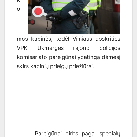
o
mos kapin
ė
s, todėl Vilniaus apskrities
VPK Ukmergės rajono policijos
komisariato pareigūnai ypatingą dėmesį
skirs
kapinių
prieigų priežiūrai.
Pareigūnai dirbs pagal specialų