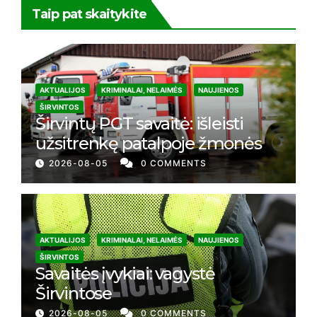
Taip pat skaitykite
AKTUALIJOS
KRIMINALAI, NELAIMĖS
NAUJIENOS
ŠIRVINTOS
Širvintų PGT savaitė: išleisti
užsitrenkę patalpoje žmonės
2026-08-05
0 COMMENTS
AKTUALIJOS
KRIMINALAI, NELAIMĖS
NAUJIENOS
ŠIRVINTOS
Savaitės įvykiai: vagystė
Širvintose
2026-08-05
0 COMMENTS