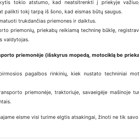
kytis tokio atstumo, kad neatsitrenkti į priekyje važiuo
t palikti tokį tarpą iš šono, kad eismas būtų saugus.
matuoti trukdančias priemones ir daiktus.
to priemonių, priekabų reikiamą techninę būklę, registrav
s valdytojas.
sporto priemonėje (išskyrus mopedą, motociklą be priek
pirmosios pagalbos rinkinių, kiek nustato techniniai mot
ansporto priemonėje, traktoriuje, savaeigėje mašinoje tur
tais.
jame eisme visi turime elgtis atsakingai, žinoti ne tik savo