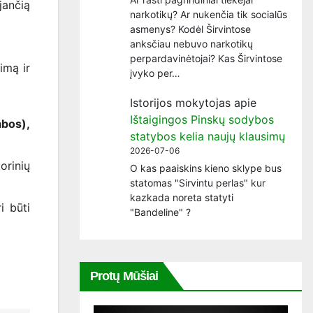
jančią
narkotikų? Ar nukenčia tik socialūs
asmenys? Kodėl Širvintose
anksčiau nebuvo narkotikų
perpardavinėtojai? Kas Širvintose
imą ir
įvyko per…
Istorijos mokytojas
apie
Ištaigingos Pinskų sodybos
abos),
statybos kelia naujų klausimų
2026-07-06
orinių
O kas paaiskins kieno sklype bus
statomas "Sirvintu perlas" kur
kazkada noreta statyti
i būti
"Bandeline" ?
Protų Mūšiai