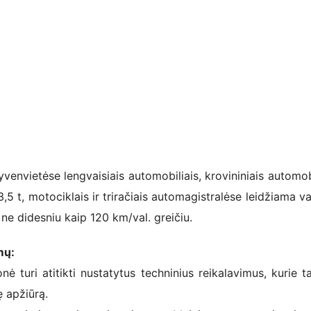
venvietėse lengvaisiais automobiliais, krovininiais automobi
,5 t, motociklais ir triračiais automagistralėse leidžiama va
 ne didesniu kaip 120 km/val. greičiu.
mų:
 turi atitikti nustatytus techninius reikalavimus, kurie t
ę apžiūrą.