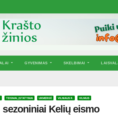
NALAI
GYVENIMAS
SKELBIMAI
LAISVAL
S
TEISMAI, ĮSTATYMAI
UKMERGĖ
VILNIAUS R.
VILNIUS
: sezoniniai Kelių eismo