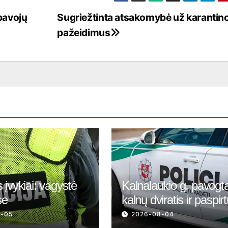
 pavojų
Sugriežtinta atsakomybė už karantin
pažeidimus
 įvykiai: vagystė
Kalnalaukio g. pavogt
se
kalnų dviratis ir paspir
8-05
2026-08-04