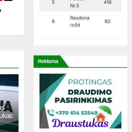
5
416
Nr.5
o
Raudona
6
92
rožė
Reklama
as
tukas