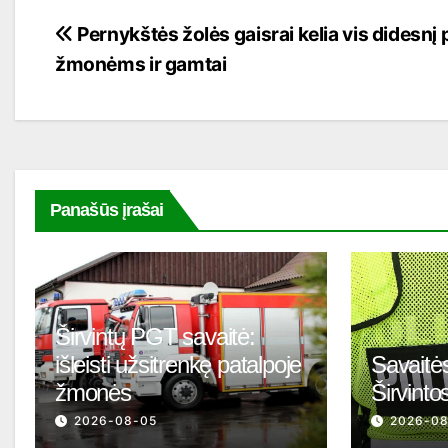
Navigacija
Pernykštės žolės gaisrai kelia vis didesnį
žmonėms ir gamtai
tarp
įrašų
Panašūs įrašai
Širvintų PGT savaitė:
išleisti užsitrenkę patalpoje
Savaitės
žmonės
Širvinto
2026-08-05
2026-0