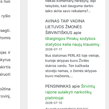
niekas komentarų nerašytų. Bijo
ms nuo
teisybės, kad dauguma darbo
laiko skiria savo reikalams?…
 ryšio
AVINAS TAIP VADINA
LIETUVOS ŽMONĖS
segti.
ŠIRVINTIŠKIUS
apie
ytomis
Ištaigingos Pinskų sodybos
statybos kelia naujų klausimų
2026-07-17
jas ir
Bus statomas PERLAS toje vietoje,
skyrus
kurioje sklypas buvo Živilės
dukros vardu. Ten kažkada
kirtis
stovėjo namas, o žemės sklypas
iruoti
buvo mažesnis,…
PENSININKAS
apie
Širvintų
būtina
rajone sulaikyti narkotikų
ovinį,
platintojai
2026-07-10
Ar rasti pagrindiniai tiekėjai