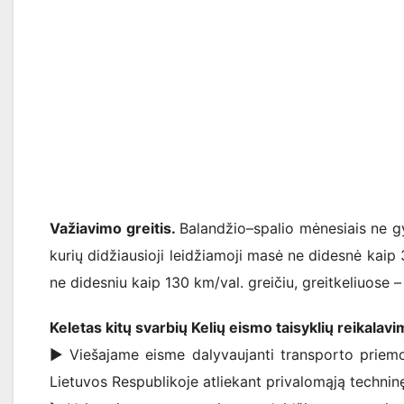
Važiavimo greitis.
Balandžio–spalio mėnesiais ne gy
kurių didžiausioji leidžiamoji masė ne didesnė kaip 3
ne didesniu kaip 130 km/val. greičiu, greitkeliuose –
Keletas kitų svarbių Kelių eismo taisyklių reikalavi
► Viešajame eisme dalyvaujanti transporto priemonė
Lietuvos Respublikoje atliekant privalomąją technin