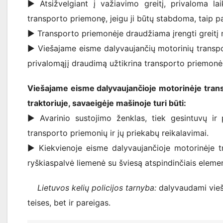
► Atsižvelgiant į važiavimo greitį, privaloma lai
transporto priemonę, jeigu ji būtų stabdoma, taip pa
► Transporto priemonėje draudžiama įrengti greitį 
► Viešajame eisme dalyvaujančių motorinių transpor
privalomąjį draudimą užtikrina transporto priemonė
Viešajame eisme dalyvaujančioje motorinėje tran
traktoriuje, savaeigėje mašinoje turi būti:
► Avarinio sustojimo ženklas, tiek gesintuvų ir 
transporto priemonių ir jų priekabų reikalavimai.
► Kiekvienoje eisme dalyvaujančioje motorinėje tr
ryškiaspalvė liemenė su šviesą atspindinčiais elemen
Lietuvos kelių policijos tarnyba:
dalyvaudami vieša
teises, bet ir pareigas.