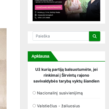
Apklausa
Už kurią partiją balsuotumėte, jei
rinkimai į Širvintų rajono
savivaldybės tarybą vyktų šiandien
Nacionalinį susivienijimą
Valstiečius - žaliuosius