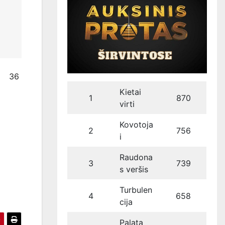
36
Kietai
1
870
virti
Kovotoja
2
756
i
Raudona
3
739
s veršis
Turbulen
4
658
cija
Palata