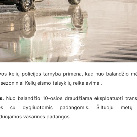
vos kelių policijos tarnyba primena, kad nuo balandžio m
a sezoniniai Kelių eismo taisyklių reikalavimai.
s.
Nuo balandžio 10-osios draudžiama eksploatuoti tran
es su dygliuotomis padangomis. Šiltuoju metų 
uojamos vasarinės padangos.