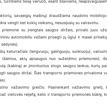
 turintiems teisę vairuoti, esant blaiviems, neapsvaigusie
aktorių, savaeigių mašinų) draudžiama naudotis mobiliojo
ikia vengti bet kokių veiksmų, nesusijusių su vairavimu.
 priemone su įrengtais saugos diržais, privalo juos užsi
iniu automobiliu vežami prisegti jų ūgiui ir masei pritaik
 sėdynės).
ų keturračiais (lengvuoju, galinguoju, sunkiuoju), vairuoto
as (šalmus, akių apsaugos nuo sužeidimo priemones), iš
ulą (kabiną) ar įmontuotus stogo saugos lankus, kurių pas
engti saugos diržai. Šias transporto priemones privaloma va
as).
tino važiavimo greičio. Pasirenkant važiavimo greitį, 
pač vietovės reljefą, kelio ir transporto priemonės būklę, kr