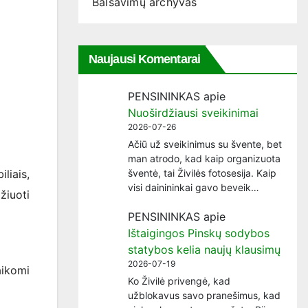
Balsavimų archyvas
Naujausi Komentarai
PENSININKAS
apie
Nuoširdžiausi sveikinimai
2026-07-26
Ačiū už sveikinimus su švente, bet
man atrodo, kad kaip organizuota
liais,
šventė, tai Živilės fotosesija. Kaip
visi dainininkai gavo beveik…
žiuoti
PENSININKAS
apie
Ištaigingos Pinskų sodybos
statybos kelia naujų klausimų
2026-07-19
aikomi
Ko Živilė privengė, kad
užblokavus savo pranešimus, kad