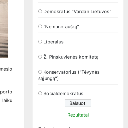
Demokratus "Vardan Lietuvos"
"Nemuno aušrą"
Liberalus
Ž. Pinskuvienės komitetą
ėnesio
Konservatorius ("Tėvynės
sąjungą")
sporto
Socialdemokratus
laiku
Rezultatai