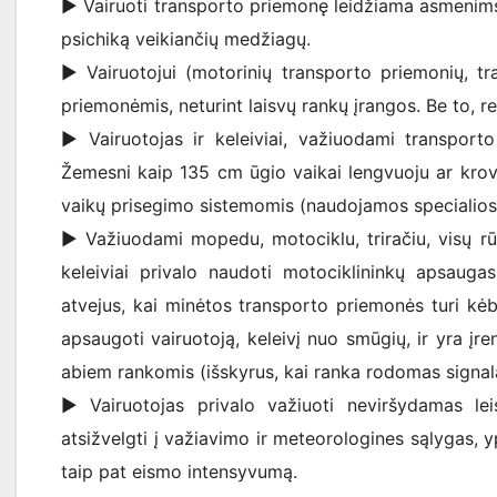
► Vairuoti transporto priemonę leidžiama asmenims,
psichiką veikiančių medžiagų.
► Vairuotojui (motorinių transporto priemonių, tr
priemonėmis, neturint laisvų rankų įrangos. Be to, re
► Vairuotojas ir keleiviai, važiuodami transporto
Žemesni kaip 135 cm ūgio vaikai lengvuoju ar krovin
vaikų prisegimo sistemomis (naudojamos specialios
► Važiuodami mopedu, motociklu, triračiu, visų rūši
keleiviai privalo naudoti motociklininkų apsaug
atvejus, kai minėtos transporto priemonės turi kėb
apsaugoti vairuotoją, keleivį nuo smūgių, ir yra įr
abiem rankomis (išskyrus, kai ranka rodomas signal
► Vairuotojas privalo važiuoti neviršydamas leis
atsižvelgti į važiavimo ir meteorologines sąlygas, y
taip pat eismo intensyvumą.