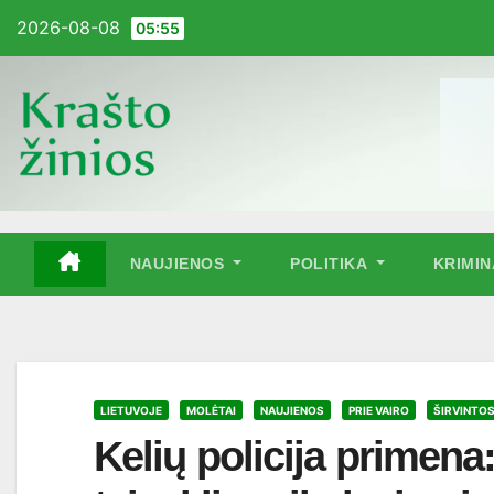
Pereiti
2026-08-08
05:55
į
turinį
NAUJIENOS
POLITIKA
KRIMI
LIETUVOJE
MOLĖTAI
NAUJIENOS
PRIE VAIRO
ŠIRVINTO
Kelių policija primena