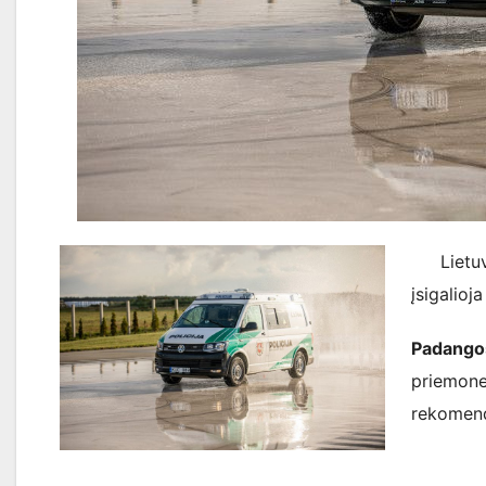
Lietu
įsigalioj
Padango
priemon
rekomend