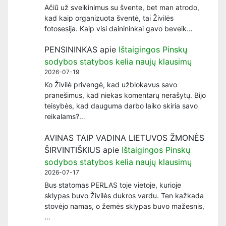
Ačiū už sveikinimus su švente, bet man atrodo,
kad kaip organizuota šventė, tai Živilės
fotosesija. Kaip visi dainininkai gavo beveik…
PENSININKAS
apie
Ištaigingos Pinskų
sodybos statybos kelia naujų klausimų
2026-07-19
Ko Živilė privengė, kad užblokavus savo
pranešimus, kad niekas komentarų nerašytų. Bijo
teisybės, kad dauguma darbo laiko skiria savo
reikalams?…
AVINAS TAIP VADINA LIETUVOS ŽMONĖS
ŠIRVINTIŠKIUS
apie
Ištaigingos Pinskų
sodybos statybos kelia naujų klausimų
2026-07-17
Bus statomas PERLAS toje vietoje, kurioje
sklypas buvo Živilės dukros vardu. Ten kažkada
stovėjo namas, o žemės sklypas buvo mažesnis,
…