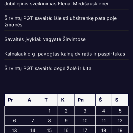
Jubiliejinis sveikinimas Elenai Medišauskienei
Širvintų PGT savaitė: išleisti užsitrenkę patalpoje
žmonės
Savaitės įvykiai: vagystė Širvintose
Kalnalaukio g. pavogtas kalnų dviratis ir paspirtukas
Širvintų PGT savaitė: degė žolė ir kita
Pr
A
T
K
Pn
Š
S
1
2
3
4
5
6
7
8
9
10
11
12
13
14
15
16
17
18
19