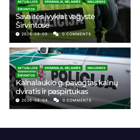
AKTUALIJOS
KRIMINALAI, NELAIMĖS
NAUJIENOS
ŠIRVINTOS
Savaitės įvykiai: vagystė
Širvintose
2026-08-05
0 COMMENTS
AKTUALIJOS
KRIMINALAI, NELAIMĖS
NAUJIENOS
ŠIRVINTOS
Kalnalaukio g. pavogtas kalnų
dviratis ir paspirtukas
2026-08-04
0 COMMENTS