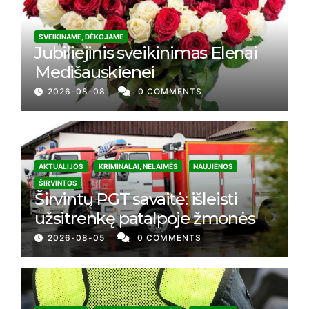
SVEIKINAME, DĖKOJAME
Jubiliejinis sveikinimas Elenai
Medišauskienei
2026-08-08
0 COMMENTS
AKTUALIJOS
KRIMINALAI, NELAIMĖS
NAUJIENOS
ŠIRVINTOS
Širvintų PGT savaitė: išleisti
užsitrenkę patalpoje žmonės
2026-08-05
0 COMMENTS