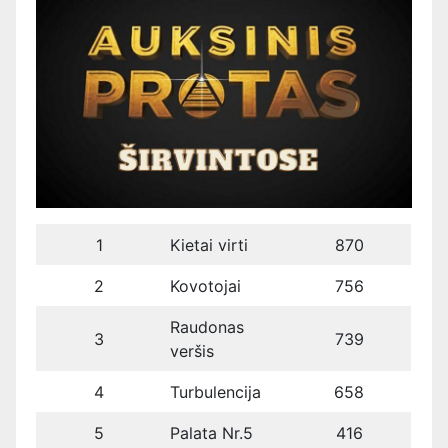
1
Kietai virti
870
2
Kovotojai
756
Raudonas
3
739
veršis
4
Turbulencija
658
5
Palata Nr.5
416