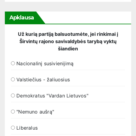
Apklausa
Už kurią partiją balsuotumėte, jei rinkimai į
Širvintų rajono savivaldybės tarybą vyktų
šiandien
Nacionalinį susivienijimą
Valstiečius - žaliuosius
Demokratus "Vardan Lietuvos"
"Nemuno aušrą"
Liberalus