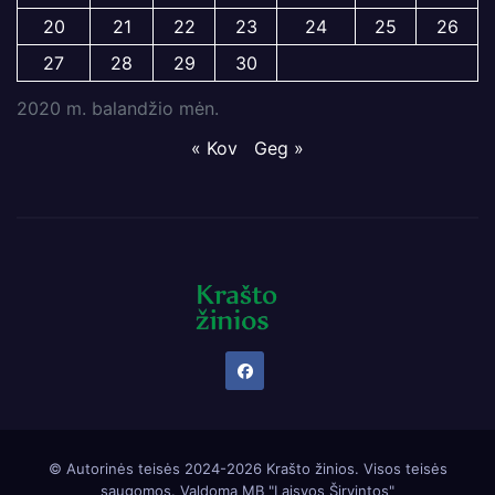
20
21
22
23
24
25
26
27
28
29
30
2020 m. balandžio mėn.
« Kov
Geg »
© Autorinės teisės 2024-2026 Krašto žinios. Visos teisės
saugomos. Valdoma
MB "Laisvos Širvintos"