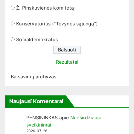
Ž. Pinskuvienės komitetą
Konservatorius ("Tėvynės sąjungą")
Socialdemokratus
Rezultatai
Balsavimų archyvas
Naujausi Komentarai
PENSININKAS
apie
Nuoširdžiausi
sveikinimai
2026-07-26