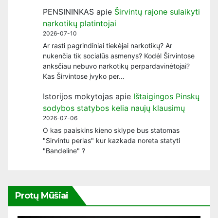
PENSININKAS
apie
Širvintų rajone sulaikyti
narkotikų platintojai
2026-07-10
Ar rasti pagrindiniai tiekėjai narkotikų? Ar
nukenčia tik socialūs asmenys? Kodėl Širvintose
anksčiau nebuvo narkotikų perpardavinėtojai?
Kas Širvintose įvyko per…
Istorijos mokytojas
apie
Ištaigingos Pinskų
sodybos statybos kelia naujų klausimų
2026-07-06
O kas paaiskins kieno sklype bus statomas
"Sirvintu perlas" kur kazkada noreta statyti
"Bandeline" ?
Protų Mūšiai