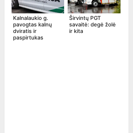
Kalnalaukio g.
Širvintų PGT
pavogtas kalnų
savaitė: degė žolė
dviratis ir
ir kita
paspirtukas