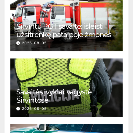
Širvintų PGT savaitė: išleisti
užsitrenkę patalpoje žmonės
2026-08-05
Savaitės įvykiai: vagystė
Širvintose
2026-08-05