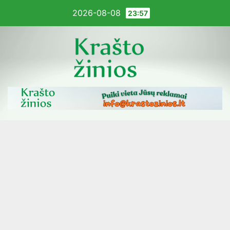
Pereiti
2026-08-08
23:57
į
turinį