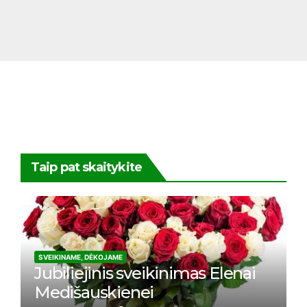
Taip pat skaitykite
SVEIKINAME, DĖKOJAME
Jubiliejinis sveikinimas Elenai
Medišauskienei