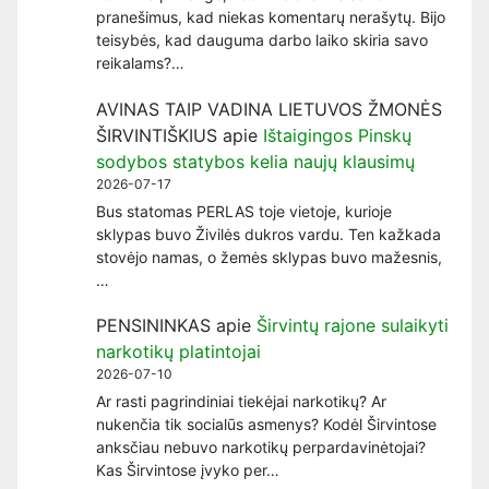
pranešimus, kad niekas komentarų nerašytų. Bijo
teisybės, kad dauguma darbo laiko skiria savo
reikalams?…
AVINAS TAIP VADINA LIETUVOS ŽMONĖS
ŠIRVINTIŠKIUS
apie
Ištaigingos Pinskų
sodybos statybos kelia naujų klausimų
2026-07-17
Bus statomas PERLAS toje vietoje, kurioje
sklypas buvo Živilės dukros vardu. Ten kažkada
stovėjo namas, o žemės sklypas buvo mažesnis,
…
PENSININKAS
apie
Širvintų rajone sulaikyti
narkotikų platintojai
2026-07-10
Ar rasti pagrindiniai tiekėjai narkotikų? Ar
nukenčia tik socialūs asmenys? Kodėl Širvintose
anksčiau nebuvo narkotikų perpardavinėtojai?
Kas Širvintose įvyko per…