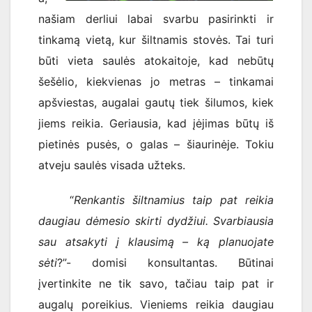
našiam derliui labai svarbu pasirinkti ir
tinkamą vietą, kur šiltnamis stovės. Tai turi
būti vieta saulės atokaitoje, kad nebūtų
šešėlio, kiekvienas jo metras – tinkamai
apšviestas, augalai gautų tiek šilumos, kiek
jiems reikia. Geriausia, kad įėjimas būtų iš
pietinės pusės, o galas – šiaurinėje. Tokiu
atveju saulės visada užteks.
“
Renkantis šiltnamius taip pat reikia
daugiau dėmesio skirti dydžiui. Svarbiausia
sau atsakyti į klausimą – ką planuojate
sėti
?”- domisi konsultantas. Būtinai
įvertinkite ne tik savo, tačiau taip pat ir
augalų poreikius. Vieniems reikia daugiau