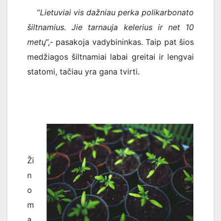
“
Lietuviai vis dažniau perka polikarbonato
šiltnamius. Jie tarnauja kelerius ir net 10
metų
”,- pasakoja vadybininkas. Taip pat šios
medžiagos šiltnamiai labai greitai ir lengvai
statomi, tačiau yra gana tvirti.
Ži
n
o
m
a,