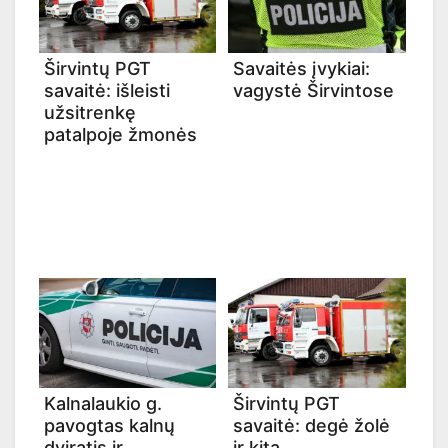
Širvintų PGT
Savaitės įvykiai:
savaitė: išleisti
vagystė Širvintose
užsitrenkę
patalpoje žmonės
Kalnalaukio g.
Širvintų PGT
pavogtas kalnų
savaitė: degė žolė
dviratis ir
ir kita