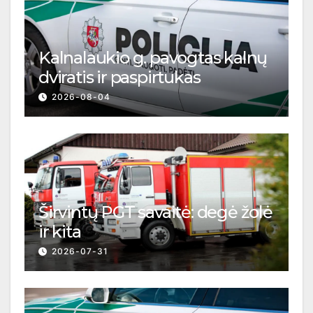
Kalnalaukio g. pavogtas kalnų
dviratis ir paspirtukas
2026-08-04
Širvintų PGT savaitė: degė žolė
ir kita
2026-07-31