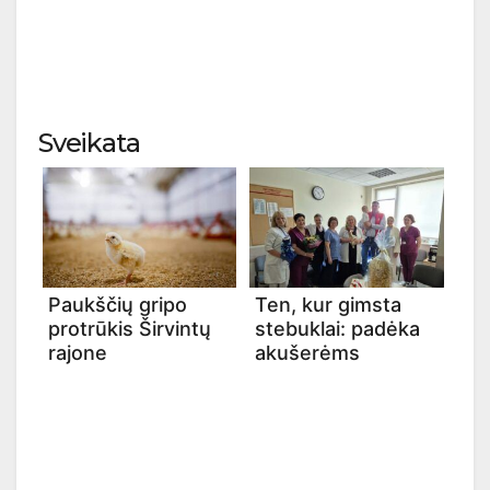
Sveikata
Paukščių gripo
Ten, kur gimsta
protrūkis Širvintų
stebuklai: padėka
rajone
akušerėms