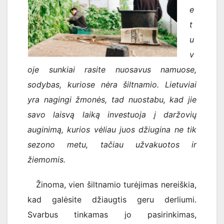
e
t
u
v
oje sunkiai rasite nuosavus namuose,
sodybas, kuriose nėra šiltnamio. Lietuviai
yra nagingi žmonės, tad nuostabu, kad jie
savo laisvą laiką investuoja į daržovių
auginimą, kurios vėliau juos džiugina ne tik
sezono metu, tačiau užvakuotos ir
žiemomis.
Žinoma, vien šiltnamio turėjimas nereiškia,
kad galėsite džiaugtis geru derliumi.
Svarbus tinkamas jo pasirinkimas,