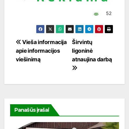
52
Navigacija
Vieša informacija
Širvintų
apie informacijos
ligoninė
tarp
viešinimą
atnaujina darbą
įrašų
Panašūs įrašai