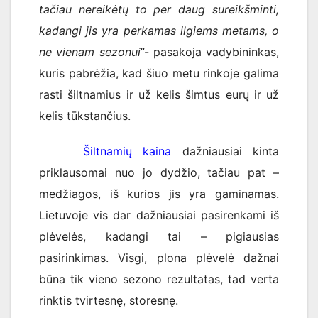
tačiau nereikėtų to per daug sureikšminti,
kadangi jis yra perkamas ilgiems metams, o
ne vienam sezonui
”- pasakoja vadybininkas,
kuris pabrėžia, kad šiuo metu rinkoje galima
rasti šiltnamius ir už kelis šimtus eurų ir už
kelis tūkstančius.
Šiltnamių kaina
dažniausiai kinta
priklausomai nuo jo dydžio, tačiau pat –
medžiagos, iš kurios jis yra gaminamas.
Lietuvoje vis dar dažniausiai pasirenkami iš
plėvelės, kadangi tai – pigiausias
pasirinkimas. Visgi, plona plėvelė dažnai
būna tik vieno sezono rezultatas, tad verta
rinktis tvirtesnę, storesnę.