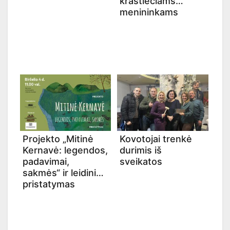
kraštiečiams
menininkams
Projekto „Mitinė
Kovotojai trenkė
Kernavė: legendos,
durimis iš
padavimai,
sveikatos
sakmės“ ir leidinio
pristatymas