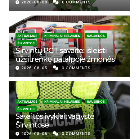
2026-08-08
0 COMMENTS
AKTUALIJOS
KRIMINALAI, NELAIMĖS
NAUJIENOS
ŠIRVINTOS
Širvintų PGT savaitė: išleisti
užsitrenkę patalpoje žmonės
2026-08-05
0 COMMENTS
AKTUALIJOS
KRIMINALAI, NELAIMĖS
NAUJIENOS
ŠIRVINTOS
Savaitės įvykiai: vagystė
Širvintose
2026-08-05
0 COMMENTS