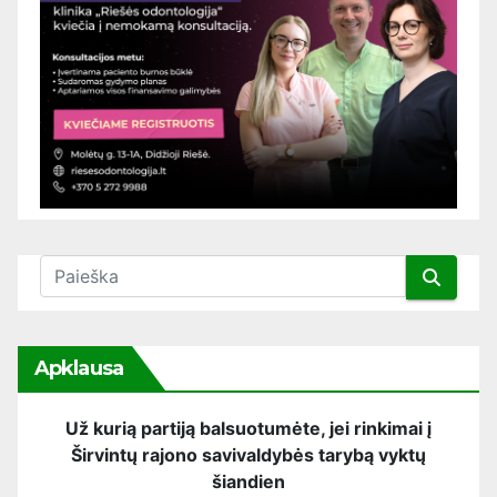
Apklausa
Už kurią partiją balsuotumėte, jei rinkimai į
Širvintų rajono savivaldybės tarybą vyktų
šiandien