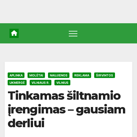
APLINKA
MOLĖTAI
NAUJIENOS
REKLAMA
ŠIRVINTOS
UKMERGĖ
VILNIAUS R.
VILNIUS
Tinkamas šiltnamio
įrengimas – gausiam
derliui