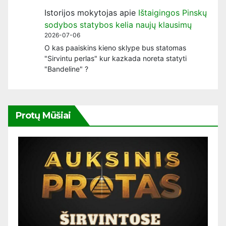
Istorijos mokytojas
apie
Ištaigingos Pinskų
sodybos statybos kelia naujų klausimų
2026-07-06
O kas paaiskins kieno sklype bus statomas
"Sirvintu perlas" kur kazkada noreta statyti
"Bandeline" ?
Protų Mūšiai