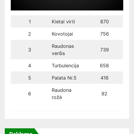
1
Kietai virti
870
2
Kovotojai
756
Raudonas
3
739
veršis
4
Turbulencija
658
5
Palata Nr.5
416
Raudona
6
92
rožė