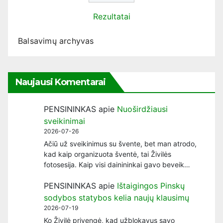
Rezultatai
Balsavimų archyvas
Naujausi Komentarai
PENSININKAS
apie
Nuoširdžiausi
sveikinimai
2026-07-26
Ačiū už sveikinimus su švente, bet man atrodo,
kad kaip organizuota šventė, tai Živilės
fotosesija. Kaip visi dainininkai gavo beveik…
PENSININKAS
apie
Ištaigingos Pinskų
sodybos statybos kelia naujų klausimų
2026-07-19
Ko Živilė privengė, kad užblokavus savo