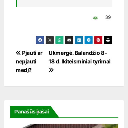
39
Navigacija
Pjauti ar
Ukmergė. Balandžio 8-
nepjauti
18 d. Ikiteisminiai tyrimai
tarp
medį?
įrašų
Panašūs įrašai