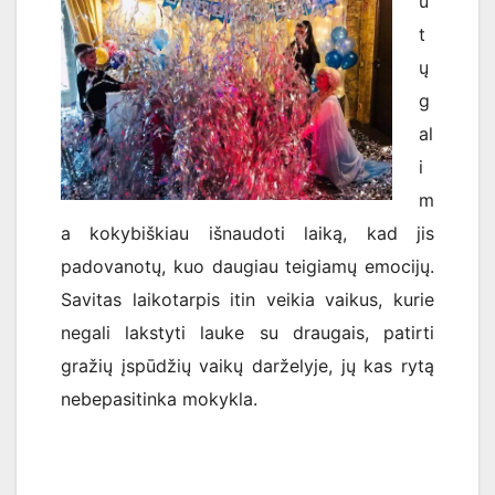
ū
t
ų
g
al
i
m
a kokybiškiau išnaudoti laiką, kad jis
padovanotų, kuo daugiau teigiamų emocijų.
Savitas laikotarpis itin veikia vaikus, kurie
negali lakstyti lauke su draugais, patirti
gražių įspūdžių vaikų darželyje, jų kas rytą
nebepasitinka mokykla.