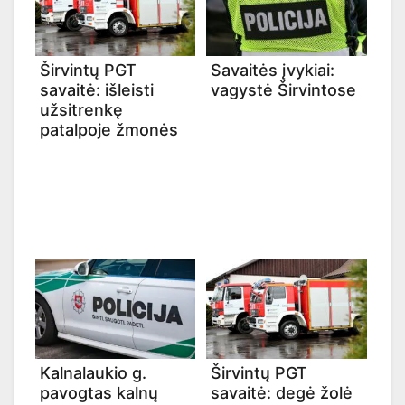
Širvintų PGT
Savaitės įvykiai:
savaitė: išleisti
vagystė Širvintose
užsitrenkę
patalpoje žmonės
Kalnalaukio g.
Širvintų PGT
pavogtas kalnų
savaitė: degė žolė