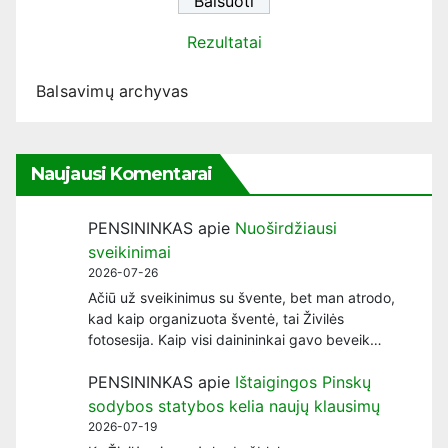
Rezultatai
Balsavimų archyvas
Naujausi Komentarai
PENSININKAS
apie
Nuoširdžiausi
sveikinimai
2026-07-26
Ačiū už sveikinimus su švente, bet man atrodo,
kad kaip organizuota šventė, tai Živilės
fotosesija. Kaip visi dainininkai gavo beveik…
PENSININKAS
apie
Ištaigingos Pinskų
sodybos statybos kelia naujų klausimų
2026-07-19