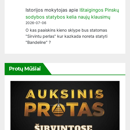
Istorijos mokytojas
apie
Ištaigingos Pinskų
sodybos statybos kelia naujų klausimų
2026-07-06
O kas paaiskins kieno sklype bus statomas
"Sirvintu perlas" kur kazkada noreta statyti
"Bandeline" ?
Protų Mūšiai