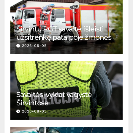
Širvintų PGT savaitė: išleisti
užsitrenkę patalpoje žmonės
2026-08-05
Savaitės įvykiai: vagystė
Širvintose
2026-08-05