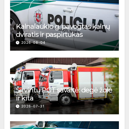
Kalnalaukio g. pavogtas kalnų
dviratis ir paspirtukas
2026-08-04
Širvintų PGT savaitė: degė žolė
ir kita
2026-07-31