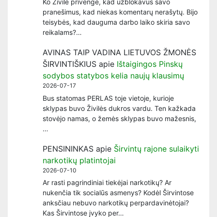
Ko Živilė privengė, kad užblokavus savo
pranešimus, kad niekas komentarų nerašytų. Bijo
teisybės, kad dauguma darbo laiko skiria savo
reikalams?…
AVINAS TAIP VADINA LIETUVOS ŽMONĖS
ŠIRVINTIŠKIUS
apie
Ištaigingos Pinskų
sodybos statybos kelia naujų klausimų
2026-07-17
Bus statomas PERLAS toje vietoje, kurioje
sklypas buvo Živilės dukros vardu. Ten kažkada
stovėjo namas, o žemės sklypas buvo mažesnis,
…
PENSININKAS
apie
Širvintų rajone sulaikyti
narkotikų platintojai
2026-07-10
Ar rasti pagrindiniai tiekėjai narkotikų? Ar
nukenčia tik socialūs asmenys? Kodėl Širvintose
anksčiau nebuvo narkotikų perpardavinėtojai?
Kas Širvintose įvyko per…