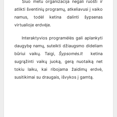
Šiuo metu organizacija negali ruošti ir
atlikti šventinių programų, atkeliavusi į vaiko
namus, todėl ketina dalinti šypsenas
virtualioje erdvėje.
Interaktyvios programėlės gali aplankyti
daugybę namų, suteikti džiaugsmo dideliam
būriui vaikų. Taigi,
Šypsomės
.
lt
ketina
sugrąžinti vaikų juoką, gerą nuotaiką net
tokiu laiku, kai ribojama žaidimų erdvė,
susitikimai su draugais, išvykos į gamtą.