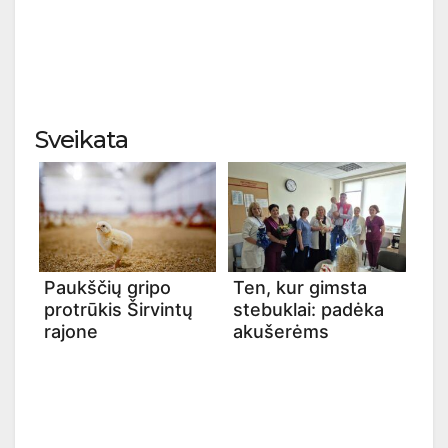
Sveikata
Paukščių gripo
Ten, kur gimsta
protrūkis Širvintų
stebuklai: padėka
rajone
akušerėms