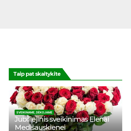
Taip pat skaitykite
SVEIKINAME, DĖKOJAME
Jubiliejinis sveikinimas Elenai
Medišauskienei