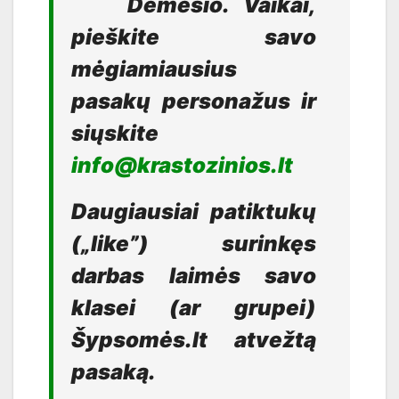
Dėmesio. Vaikai,
pieškite savo
mėgiamiausius
pasakų personažus ir
siųskite
info@krastozinios.lt
Daugiausiai patiktukų
(„like”) surinkęs
darbas laimės savo
klasei (ar grupei)
Šypsomės.lt atvežtą
pasaką.