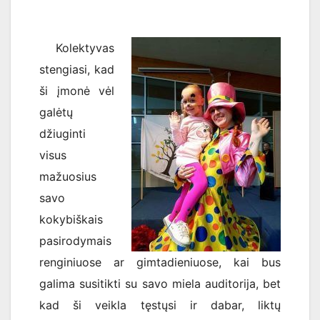
Kolektyvas
stengiasi, kad
ši įmonė vėl
galėtų
džiuginti
visus
mažuosius
savo
kokybiškais
pasirodymais
renginiuose ar gimtadieniuose, kai bus
galima susitikti su savo miela auditorija, bet
kad ši veikla tęstųsi ir dabar, liktų