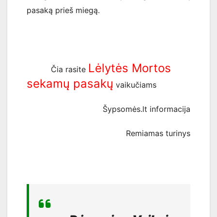
pasaką prieš miegą.
Lėlytės Mortos
Čia rasite
sekamų pasakų
vaikučiams
Šypsomės.lt informacija
Remiamas turinys