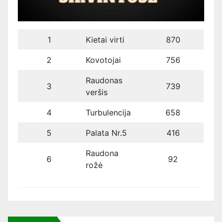
1
Kietai virti
870
2
Kovotojai
756
Raudonas
3
739
veršis
4
Turbulencija
658
5
Palata Nr.5
416
Raudona
6
92
rožė