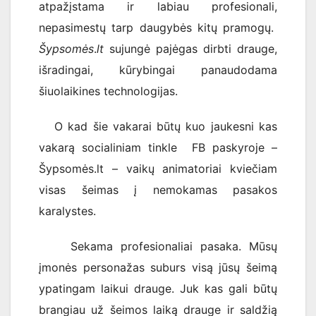
atpažįstama ir labiau profesionali,
nepasimestų tarp daugybės kitų pramogų.
Šypsomės
.
lt
sujungė pajėgas dirbti drauge,
išradingai, kūrybingai panaudodama
šiuolaikines technologijas.
O kad šie vakarai būtų kuo jaukesni kas
vakarą socialiniam tinkle FB paskyroje –
Šypsomės.lt – vaikų animatoriai kviečiam
visas šeimas į nemokamas pasakos
karalystes.
Sekama profesionaliai pasaka. Mūsų
įmonės personažas suburs visą jūsų šeimą
ypatingam laikui drauge. Juk kas gali būtų
brangiau už šeimos laiką drauge ir saldžią