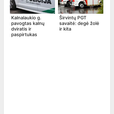
Kalnalaukio g.
Širvintų PGT
pavogtas kalnų
savaitė: degė žolė
dviratis ir
ir kita
paspirtukas