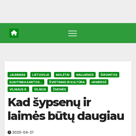
JAUNIMAS
LIETUVOJE
MOLĖTAI
NAUJIENOS
ŠIRVINTOS
SUSITINKA KARTOS...
ŠVIETIMAS IR KULTŪRA
UKMERGĖ
VILNIAUS R.
VILNIUS
ŽMONĖS
Kad šypsenų ir
laimės būtų daugiau
2020-04-21