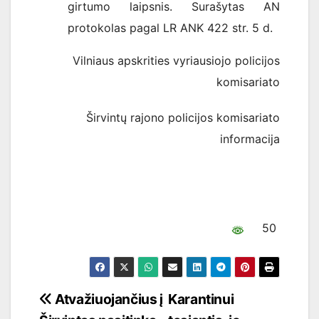
girtumo laipsnis. Surašytas AN
protokolas pagal LR ANK 422 str. 5 d.
Vilniaus apskrities vyriausiojo policijos
komisariato
Širvintų rajono policijos komisariato
informacija
50
Navigacija
Atvažiuojančius į
Karantinui