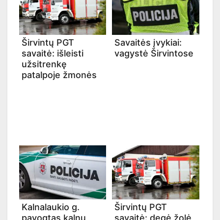
Širvintų PGT
Savaitės įvykiai:
savaitė: išleisti
vagystė Širvintose
užsitrenkę
patalpoje žmonės
Kalnalaukio g.
Širvintų PGT
pavogtas kalnų
savaitė: degė žolė