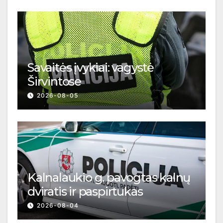
Savaitės įvykiai: vagystė
Širvintose
2026-08-05
Kalnalaukio g. pavogtas kalnų
dviratis ir paspirtukas
2026-08-04