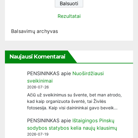
Rezultatai
Balsavimų archyvas
Naujausi Komentarai
PENSININKAS
apie
Nuoširdžiausi
sveikinimai
2026-07-26
Ačiū už sveikinimus su švente, bet man atrodo,
kad kaip organizuota šventė, tai Živilės
fotosesija. Kaip visi dainininkai gavo beveik…
PENSININKAS
apie
Ištaigingos Pinskų
sodybos statybos kelia naujų klausimų
2026-07-19