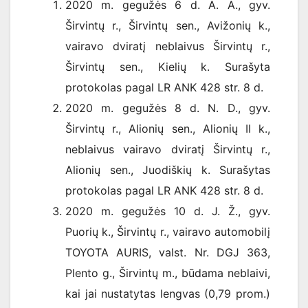
2020 m. gegužės 6 d. A. A., gyv.
Širvintų r., Širvintų sen., Avižonių k.,
vairavo dviratį neblaivus Širvintų r.,
Širvintų sen., Kielių k. Surašyta
protokolas pagal LR ANK 428 str. 8 d.
2020 m. gegužės 8 d. N. D., gyv.
Širvintų r., Alionių sen., Alionių II k.,
neblaivus vairavo dviratį Širvintų r.,
Alionių sen., Juodiškių k. Surašytas
protokolas pagal LR ANK 428 str. 8 d.
2020 m. gegužės 10 d. J. Ž., gyv.
Puorių k., Širvintų r., vairavo automobilį
TOYOTA AURIS, valst. Nr. DGJ 363,
Plento g., Širvintų m., būdama neblaivi,
kai jai nustatytas lengvas (0,79 prom.)