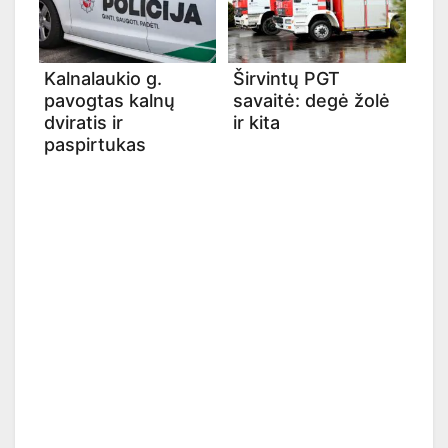
Kalnalaukio g.
Širvintų PGT
pavogtas kalnų
savaitė: degė žolė
dviratis ir
ir kita
paspirtukas