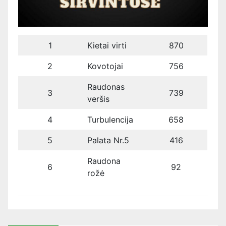
1
Kietai virti
870
2
Kovotojai
756
Raudonas
3
739
veršis
4
Turbulencija
658
5
Palata Nr.5
416
Raudona
6
92
rožė