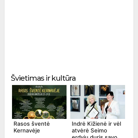
Švietimas ir kultūra
Rasos šventė
Indrė Kižienė ir vėl
Kernavėje
atvėrė Seimo
erdvių duris savo