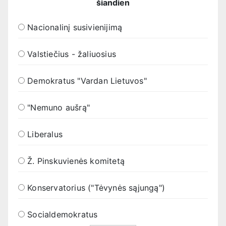
šiandien
Nacionalinį susivienijimą
Valstiečius - žaliuosius
Demokratus "Vardan Lietuvos"
"Nemuno aušrą"
Liberalus
Ž. Pinskuvienės komitetą
Konservatorius ("Tėvynės sąjungą")
Socialdemokratus