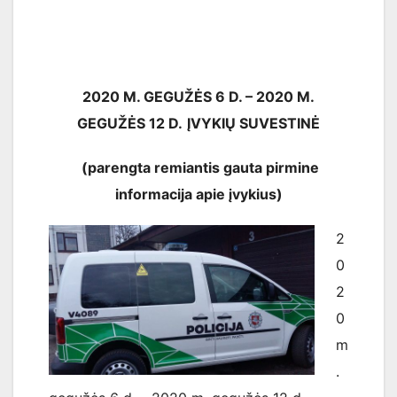
2020 M. GEGUŽĖS
6
D. – 2020 M.
GEGUŽĖS
12
D.
ĮVYKIŲ SUVESTINĖ
(parengta remiantis gauta pirmine
informacija apie įvykius)
2
0
2
0
m
.