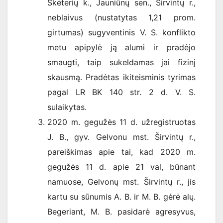
Skėterių k., Jauniūnų sen., Širvintų r.,
neblaivus (nustatytas 1,21 prom.
girtumas) sugyventinis V. S. konflikto
metu apipylė ją alumi ir pradėjo
smaugti, taip sukeldamas jai fizinį
skausmą. Pradėtas ikiteisminis tyrimas
pagal LR BK 140 str. 2 d. V. S.
sulaikytas.
2020 m. gegužės 11 d. užregistruotas
J. B., gyv. Gelvonu mst. Širvintų r.,
pareiškimas apie tai, kad 2020 m.
gegužės 11 d. apie 21 val, būnant
namuose, Gelvonų mst. Širvintų r., jis
kartu su sūnumis A. B. ir M. B. gėrė alų.
Begeriant, M. B. pasidarė agresyvus,