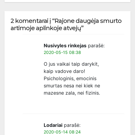
2 komentarai į “Rajone daugėja smurto
artimoje aplinkoje atvejų”
Nusivyles rinkejas
parašė:
2020-05-15 08:38
O jus vaikai taip darykit,
kaip vadove daro!
Psichologinis, emocinis
smurtas nesa nei kiek ne
mazesne zala, nei fizinis.
Lodariai
parašė:
2020-05-14 08:24