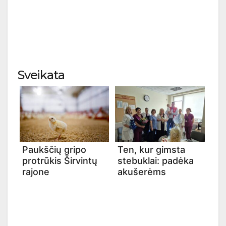
Sveikata
Paukščių gripo
Ten, kur gimsta
protrūkis Širvintų
stebuklai: padėka
rajone
akušerėms