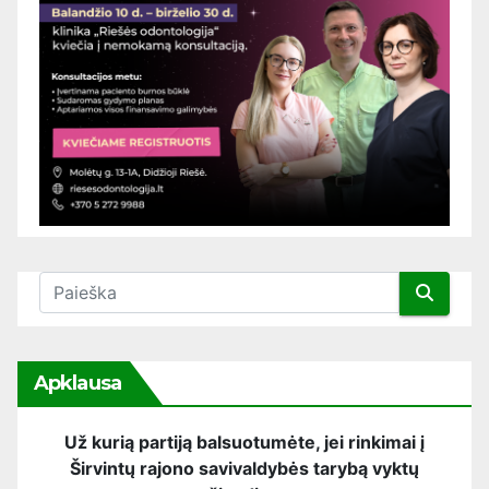
Apklausa
Už kurią partiją balsuotumėte, jei rinkimai į
Širvintų rajono savivaldybės tarybą vyktų