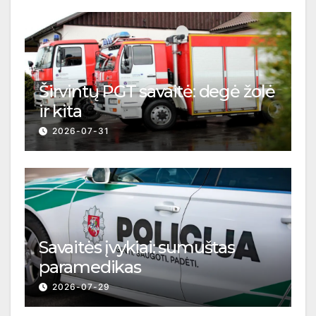
Širvintų PGT savaitė: degė žolė
ir kita
2026-07-31
Savaitės įvykiai: sumuštas
paramedikas
2026-07-29