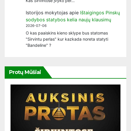
Kas Širvintose įvyko per…
Istorijos mokytojas
apie
Ištaigingos Pinskų
sodybos statybos kelia naujų klausimų
2026-07-06
O kas paaiskins kieno sklype bus statomas
"Sirvintu perlas" kur kazkada noreta statyti
"Bandeline" ?
Protų Mūšiai