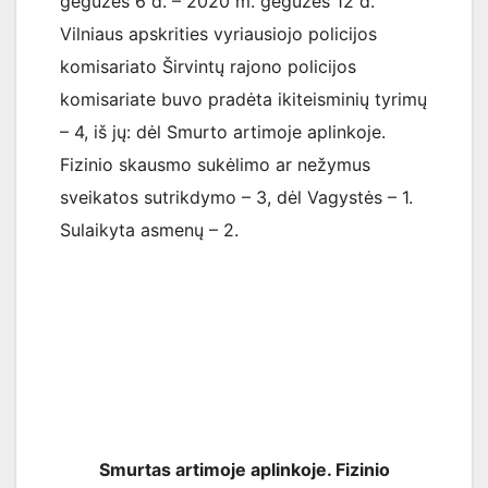
gegužės 6 d. – 2020 m. gegužės 12 d.
Vilniaus apskrities vyriausiojo policijos
komisariato Širvintų rajono policijos
komisariate buvo pradėta ikiteisminių tyrimų
– 4, iš jų: dėl Smurto artimoje aplinkoje.
Fizinio skausmo sukėlimo ar nežymus
sveikatos sutrikdymo – 3, dėl Vagystės – 1.
Sulaikyta asmenų – 2.
Smurtas artimoje aplinkoje. Fizinio