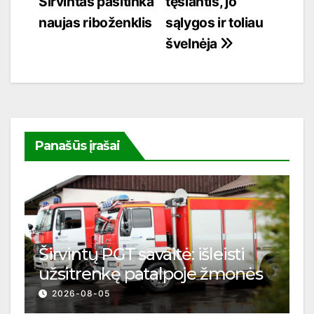
Širvintas pasitinka
tęsiantis, jo
tarp
naujas riboženklis
sąlygos ir toliau
įrašų
švelnėja
Panašūs įrašai
Širvintų PGT savaitė: išleisti
užsitrenkę patalpoje žmonės
2026-08-05