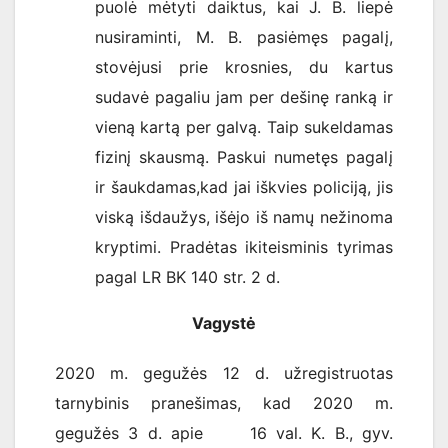
puolė mėtyti daiktus, kai J. B. liepė
nusiraminti, M. B. pasiėmęs pagalį,
stovėjusi prie krosnies, du kartus
sudavė pagaliu jam per dešinę ranką ir
vieną kartą per galvą. Taip sukeldamas
fizinį skausmą. Paskui numetęs pagalį
ir šaukdamas,kad jai iškvies policiją, jis
viską išdaužys, išėjo iš namų nežinoma
kryptimi. Pradėtas ikiteisminis tyrimas
pagal LR BK 140 str. 2 d.
Vagystė
2020 m. gegužės 12 d. užregistruotas
tarnybinis pranešimas, kad 2020 m.
gegužės 3 d. apie 16 val. K. B., gyv.