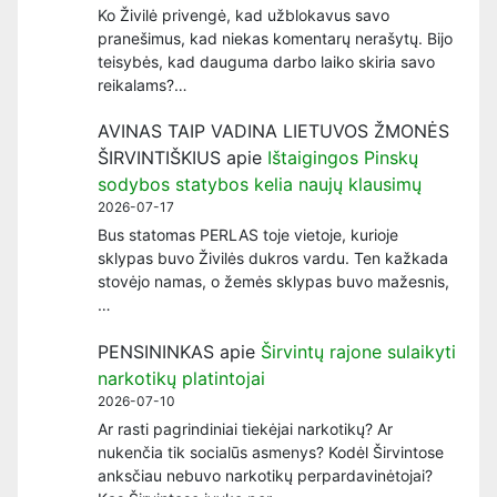
Ko Živilė privengė, kad užblokavus savo
pranešimus, kad niekas komentarų nerašytų. Bijo
teisybės, kad dauguma darbo laiko skiria savo
reikalams?…
AVINAS TAIP VADINA LIETUVOS ŽMONĖS
ŠIRVINTIŠKIUS
apie
Ištaigingos Pinskų
sodybos statybos kelia naujų klausimų
2026-07-17
Bus statomas PERLAS toje vietoje, kurioje
sklypas buvo Živilės dukros vardu. Ten kažkada
stovėjo namas, o žemės sklypas buvo mažesnis,
…
PENSININKAS
apie
Širvintų rajone sulaikyti
narkotikų platintojai
2026-07-10
Ar rasti pagrindiniai tiekėjai narkotikų? Ar
nukenčia tik socialūs asmenys? Kodėl Širvintose
anksčiau nebuvo narkotikų perpardavinėtojai?